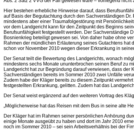
Abs. 2 Satz 2 VVG der Fall gewesen wäre – vorliegend nicht 
Hier bestehen erhebliche Hinweise darauf, dass Berufsunfähig
auf Basis der Begutachtung durch den Sachverständigen Dr. F
mindestens aber einer Traumafolgestörung mit Persönlichkei
vor dem Landgericht kann für den Zeitpunkt des Beginns sei
Berufsunfähigkeit festgestellt werden. Der Sachverständige Dr
Bosnienkrieg beteiligt gewesen sei. Von daher habe ohne ver
Rahmen der mündlichen Erläuterung seines Gutachtens hat der
schon vor November 2010 wegen dieser Erkrankung in seinem
Der Senat teilt die Bewertung des Landgerichts, wonach mögl
mindestens sechs Monate ununterbrochen seinen Beruf zu mi
Landgericht hat zur Begründung darauf verwiesen, dass der
Sachverständigen bereits im Sommer 2010 zwei Unfälle verurs
Zudem habe der Kläger bereits zu diesem Zeitpunkt vermehr
festgestellten Erkrankung, gelitten. Zudem hat das Landgeri
Der Senat weist ergänzend auf den weiteren Vortrag des Kläge
„Möglicherweise hat das Reisen mit dem Bus in seine alte He
Der Kläger hat im Rahmen seiner persönlichen Anhörung durch d
einige Monate ausgeübt zu haben und dort im Jahr 2010 erneu
noch im Sommer 2010 – sei sein Arbeitsverhältnis bei der Fir