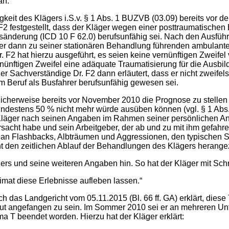
an.
keit des Klägers i.S.v. § 1 Abs. 1 BUZVB (03.09) bereits vor 
2 festgestellt, dass der Kläger wegen einer posttraumatischen
tsänderung (ICD 10 F 62.0) berufsunfähig sei. Nach den Ausf
ner dann zu seiner stationären Behandlung führenden ambulant
. F2 hat hierzu ausgeführt, es seien keine vernünftigen Zweifel
nünftigen Zweifel eine adäquate Traumatisierung für die Ausbil
 Sachverständige Dr. F2 dann erläutert, dass er nicht zweifel
 Beruf als Busfahrer berufsunfähig gewesen sei.
icherweise bereits vor November 2010 die Prognose zu stellen 
ndestens 50 % nicht mehr würde ausüben können (vgl. § 1 Abs.
 Kläger nach seinen Angaben im Rahmen seiner persönlichen A
acht habe und sein Arbeitgeber, der ab und zu mit ihm gefahren
t an Flashbacks, Albträumen und Aggressionen, den typischen
cht den zeitlichen Ablauf der Behandlungen des Klägers herang
rs und seine weiteren Angaben hin. So hat der Kläger mit Schri
imat diese Erlebnisse aufleben lassen.“
as Landgericht vom 05.11.2015 (Bl. 66 ff. GA) erklärt, diese Tä
t angefangen zu sein. Im Sommer 2010 sei er an mehreren Unfä
ma T beendet worden. Hierzu hat der Kläger erklärt: