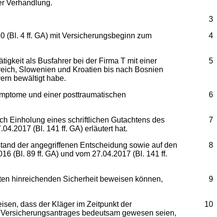
er Verhandlung.
3
(Bl. 4 ff. GA) mit Versicherungsbeginn zum
4
gkeit als Busfahrer bei der Firma T mit einer
5
eich, Slowenien und Kroatien bis nach Bosnien
ern bewältigt habe.
Symptome und einer posttraumatischen
6
 Einholung eines schriftlichen Gutachtens des
7
2017 (Bl. 141 ff. GA) erläutert hat.
estand der angegriffenen Entscheidung sowie auf den
8
16 (Bl. 89 ff. GA) und vom 27.04.2017 (Bl. 141 ff.
gten hinreichenden Sicherheit beweisen können,
9
sen, dass der Kläger im Zeitpunkt der
10
es Versicherungsantrages bedeutsam gewesen seien,