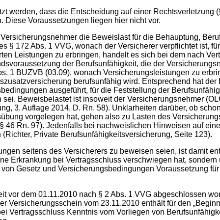
zt werden, dass die Entscheidung auf einer Rechtsverletzung
 Diese Voraussetzungen liegen hier nicht vor.
s Versicherungsnehmer die Beweislast für die Behauptung, Beruf
 § 172 Abs. 1 VVG, wonach der Versicherer verpflichtet ist, fü
rten Leistungen zu erbringen, handelt es sich bei dem nach Vert
ndsvoraussetzung der Berufsunfähigkeit, die der Versicherungs
Abs. 1 BUZVB (03.09), wonach Versicherungsleistungen zu erbri
zusatzversicherung berufsunfähig wird. Entsprechend hat der 
edingungen ausgeführt, für die Feststellung der Berufsunfähig
 sei. Beweisbelastet ist insoweit der Versicherungsnehmer (O
 3. Auflage 2014, D. Rn. 58). Unklarheiten darüber, ob schon i
usübung vorgelegen hat, gehen also zu Lasten des Versicheru
46 Rn. 97). Jedenfalls bei nachweislichen Hinweisen auf eine 
(Richter, Private Berufsunfähigkeitsversicherung, Seite 123).
gen seitens des Versicherers zu beweisen seien, ist damit e
ine Erkrankung bei Vertragsschluss verschwiegen hat, sondern
ut von Gesetz und Versicherungsbedingungen Voraussetzung für
e Zeit vor dem 01.11.2010 nach § 2 Abs. 1 VVG abgeschlossen w
n der Versicherungsschein vom 23.11.2010 enthält für den „Begi
bei Vertragsschluss Kenntnis vom Vorliegen von Berufsunfähigke