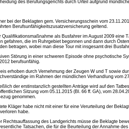
cheidung des Berufungsgerichts durch Urteil aufgrund mündlich
r bei der Beklagten gem. Versicherungsschein vom 23.11.2010 
hrten Berufsunfähigkeitszusatzversicherung geltend.
 Qualifikationsmaßnahme als Busfahrer im August 2009 eine Täti
n gefahren, die im Ruhrgebiet begonnen und dann durch Österr
nden betragen, wobei man diese Tour mit insgesamt drei Busfahr
essiven Störung in einer schweren Episode ohne psychotische 
2012 berufsunfähig.
weis erhoben durch Vernehmung der Zeugen W und T sowie durch
chverständige im Rahmen der mündlichen Verhandlung vom 27.04.
ßlich der erstinstanzlich gestellten Anträge wird auf den Tatb
öffentlichen Sitzung vom 05.11.2015 (Bl. 66 ff. GA), vom 28.04.20
n Bezug genommen.
te Kläger habe nicht mit einer für eine Verurteilung der Bekla
 verloren habe.
er Rechtsauffassung des Landgerichts müsse die Beklagte bewei
 wesentliche Tatsachen, die für die Beurteilung der Annahme d