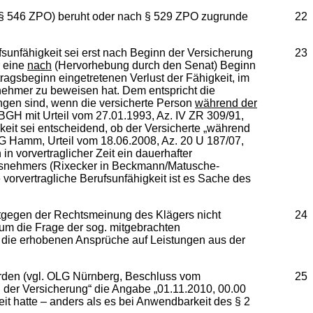
 (§ 546 ZPO) beruht oder nach § 529 ZPO zugrunde
22
sunfähigkeit sei erst nach Beginn der Versicherung
23
r eine
nach
(Hervorhebung durch den Senat) Beginn
ragsbeginn eingetretenen Verlust der Fähigkeit, im
nehmer zu beweisen hat. Dem entspricht die
ngen sind, wenn die versicherte Person
während der
BGH mit Urteil vom 27.01.1993, Az. IV ZR 309/91,
keit sei entscheidend, ob der Versicherte „während
LG Hamm, Urteil vom 18.06.2008, Az. 20 U 187/07,
n vorvertraglicher Zeit ein dauerhafter
ngsnehmers (Rixecker in Beckmann/Matusche-
vorvertragliche Berufsunfähigkeit ist es Sache des
ntgegen der Rechtsmeinung des Klägers nicht
24
 um die Frage der sog. mitgebrachten
 die erhobenen Ansprüche auf Leistungen aus der
orden (vgl. OLG Nürnberg, Beschluss vom
25
nn der Versicherung“ die Angabe „01.11.2010, 00.00
it hatte – anders als es bei Anwendbarkeit des § 2