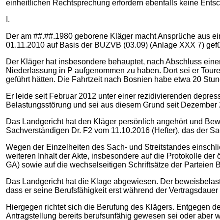
einheitlichen Rechtsprechung erfordern ebenfalls keine Ents
I.
Der am ##.##.1980 geborene Kläger macht Ansprüche aus eine
01.11.2010 auf Basis der BUZVB (03.09) (Anlage XXX 7) gefü
Der Kläger hat insbesondere behauptet, nach Abschluss einer
Niederlassung in P aufgenommen zu haben. Dort sei er Toure
geführt hätten. Die Fahrtzeit nach Bosnien habe etwa 20 Stu
Er leide seit Februar 2012 unter einer rezidivierenden depr
Belastungsstörung und sei aus diesem Grund seit Dezember 
Das Landgericht hat den Kläger persönlich angehört und Be
Sachverständigen Dr. F2 vom 11.10.2016 (Hefter), das der Sa
Wegen der Einzelheiten des Sach- und Streitstandes einschlie
weiteren Inhalt der Akte, insbesondere auf die Protokolle der 
GA) sowie auf die wechselseitigen Schriftsätze der Parteie
Das Landgericht hat die Klage abgewiesen. Der beweisbelaste
dass er seine Berufsfähigkeit erst während der Vertragsdauer
Hiergegen richtet sich die Berufung des Klägers. Entgegen d
Antragstellung bereits berufsunfähig gewesen sei oder aber