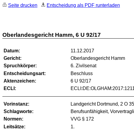
Seite drucken
Entscheidung als PDF runterladen
Oberlandesgericht Hamm, 6 U 92/17
Datum:
11.12.2017
Gericht:
Oberlandesgericht Hamm
Spruchkörper:
6. Zivilsenat
Entscheidungsart:
Beschluss
Aktenzeichen:
6 U 92/17
ECLI:
ECLI:DE:OLGHAM:2017:1211
Vorinstanz:
Landgericht Dortmund, 2 O 3
Schlagworte:
Berufsunfähigkeit, Vorvertragl
Normen:
VVG § 172
Leitsätze:
1.