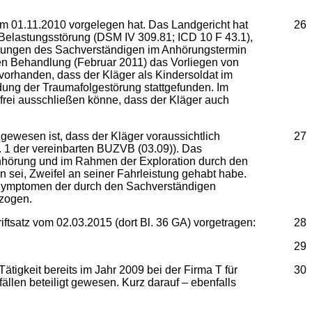
dem 01.11.2010 vorgelegen hat. Das Landgericht hat
26
 Belastungsstörung (DSM IV 309.81; ICD 10 F 43.1),
ührungen des Sachverständigen im Anhörungstermin
en Behandlung (Februar 2011) das Vorliegen von
 vorhanden, dass der Kläger als Kindersoldat im
dung der Traumafolgestörung stattgefunden. Im
sfrei ausschließen könne, dass der Kläger auch
gewesen ist, dass der Kläger voraussichtlich
27
 1 der vereinbarten BUZVB (03.09)). Das
nhörung und im Rahmen der Exploration durch den
 sei, Zweifel an seiner Fahrleistung gehabt habe.
 Symptomen der durch den Sachverständigen
ezogen.
ftsatz vom 02.03.2015 (dort Bl. 36 GA) vorgetragen:
28
29
tigkeit bereits im Jahr 2009 bei der Firma T für
30
llen beteiligt gewesen. Kurz darauf – ebenfalls