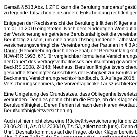
Gemäß § 513 Abs. 1 ZPO kann die Berufung nur darauf gestüt
zu legende Tatsachen eine andere Entscheidung rechtfertigen.
Entgegen der Rechtsansicht der Berufung trifft den Kläger al
am 01.11.2010 eingetreten. Nach dem eindeutigen Wortlaut des
der Versicherung eingetretene Berufsunfähigkeit die vereinba
Beruf tätig zu sein, um eine anspruchsbegründende Tatbesta
versicherungsvertragliche Vereinbarung der Parteien in § 3 
Dauer
(Hervorhebung durch den Senat) der Berufsunfähigkeits
NJW-RR 1993, 671 für vergleichbar formulierte Versicherungsb
der Dauer“ des Vertragsverhältnisses berufsunfähig geworden
BeckRS 2008, 24148; Neuhaus, Berufsunfähigkeitsversicherung,
gesundheitsbedingter Ausschluss der Fähigkeit zur Berufsa
Beckmann, Versicherungsrechts-Handbuch, 3. Auflage 2015, § 
Versicherungsnehmers, die Vorvertraglichkeit auszuschließen 
Eine Umgehung des Grundsatzes, dass Obliegenheitsverletzun
verbunden. Denn es geht nicht um die Frage, ob der Kläger e
Berufsunfähigkeit. Deren Fehlen ist nach dem klaren Wortla
Berufsunfähigkeitsversicherung.
Auch ist hier nicht etwa eine Rückwärtsversicherung für di
28.06.2011, Az. 8 U 2330/10, Tz. 53, zitiert nach juris). Den
Uhr“. Deshalb kommt es auf die Frage, ob der Kläger bereits 