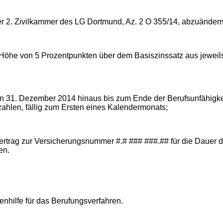
der 2. Zivilkammer des LG Dortmund, Az. 2 O 355/14, abzuänder
n Höhe von 5 Prozentpunkten über dem Basiszinssatz aus jeweils 
er den 31. Dezember 2014 hinaus bis zum Ende der Berufsunfähigk
zahlen, fällig zum Ersten eines Kalendermonats;
m Vertrag zur Versicherungsnummer #.# ### ###.## für die Dauer 
en.
nhilfe für das Berufungsverfahren.