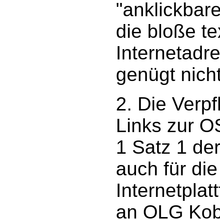
"anklickbar
die bloße t
Internetadr
genügt nicht
2. Die Verpf
Links zur OS
1 Satz 1 de
auch für di
Internetplat
an OLG Kobl