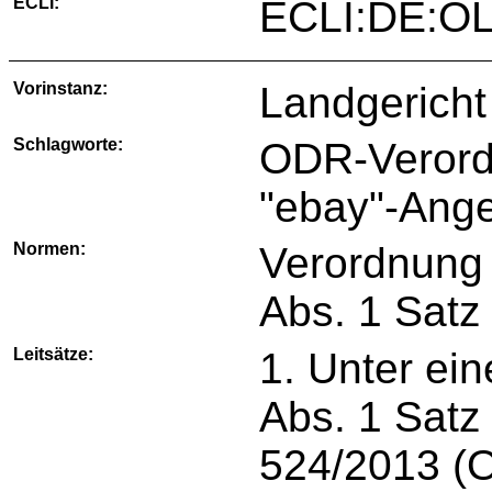
ECLI:
ECLI:DE:O
Vorinstanz:
Landgerich
Schlagworte:
ODR-Verordn
"ebay"-Ang
Normen:
Verordnung 
Abs. 1 Satz
Leitsätze:
1. Unter ein
Abs. 1 Satz
524/2013 (O