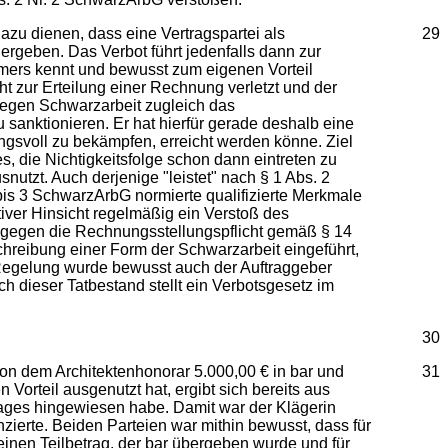
azu dienen, dass eine Vertragspartei als
29
 ergeben. Das Verbot führt jedenfalls dann zur
hmers kennt und bewusst zum eigenen Vorteil
ht zur Erteilung einer Rechnung verletzt und der
gegen Schwarzarbeit zugleich das
sanktionieren. Er hat hierfür gerade deshalb eine
gsvoll zu bekämpfen, erreicht werden könne. Ziel
, die Nichtigkeitsfolge schon dann eintreten zu
utzt. Auch derjenige "leistet" nach § 1 Abs. 2
bis 3 SchwarzArbG normierte qualifizierte Merkmale
tiver Hinsicht regelmäßig ein Verstoß des
 gegen die Rechnungsstellungspflicht gemäß § 14
chreibung einer Form der Schwarzarbeit eingeführt,
r Regelung wurde bewusst auch der Auftraggeber
ch dieser Tatbestand stellt ein Verbotsgesetz im
30
von dem Architektenhonorar 5.000,00 € in bar und
31
rteil ausgenutzt hat, ergibt sich bereits aus
trages hingewiesen habe. Damit war der Klägerin
ierte. Beiden Parteien war mithin bewusst, dass für
 einen Teilbetrag, der bar übergeben wurde und für