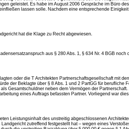
en geleistet. Es habe im August 2006 Gespräche im Büro des
infließen lassen solle. Nachdem eine entsprechende Einigkeit e
ndgericht hat die Klage zu Recht abgewiesen.
hadensersatzanspruch aus § 280 Abs. 1, § 634 Nr. 4 BGB noch 
lagten oder die T Architekten Partnerschaftsgesellschaft mit den
würde der Beklagte über § 8 Abs. 1 und 2 PartGG für berufliche 
ich als Gesamtschuldner neben dem Vermögen der Partnerschaft.
rbeitung eines Auftrags befassten Partner. Vorliegend war dies
ten Leistungsinhalt des unstreitig abgeschlossenen Architektenv
s Landgericht zutreffend festgestellt hat – wegen eines Verst
durch die unstreitige Barzahlung über 5.000,00 € gegen § 1 Ab