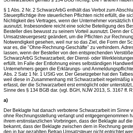
§ 1 Abs. 2 Nr. 2 SchwarzArbG enthält das Verbot zum Abschlu
Steuerpflichtige ihre steuerlichen Pflichten nicht erfüllt, di
Nichtigkeit des Vertrages, wenn der Unternehmer vorsätzlich
ausnutzt. Insbesondere reicht eine solche Beteiligung des Bes
Besteller dies bewusst zu seinem Vorteil ausnutzt. Denn de
Umsatzsteuergesetz geändert, um die Pflichten zur Rechnungs
Notwendigkeit gesehen, weil nur so das Ziel, die Form der S
war es, die "Ohne-Rechnung-Geschäfte" zu verhindern. Adressa
lassen, wenn der Besteller von den entsprechenden Verstößen
SchwarzArbG Schwarzarbeit, der Dienst- oder Werkleistungen 
erfüllt. Im Falle der Entlohnung eines selbständigen Handwer
Unternehmers gegen die Erklärungs- und Anmeldungspflichte
Abs. 2 Satz 1 Nr. 1 UStG vor. Der Gesetzgeber hat den Tatbes
weil diese in Zusammenhang mit Schwarzarbeit regelmäßig in 
erfasst, der die Schwarzarbeit erst ermöglicht oder unterstüt
Sinne des § 134 BGB dar. (vgl. BGH, NJW 2013, S. 3167 ff. Rn. 
a)
Der Beklagte hat danach verbotene Schwarzarbeit im Sinne von
ohne Rechnungsstellung verlangt und entgegengenommen hat. D
ihrem erstinstanzlichen Vorbringen, dass der Beklagte auf di
bekannt, dass der Beklagte zwischen dem in Rechnung gestell
den in bar gezahlten Betrag Umsatzsteuer nicht entrichtet wer