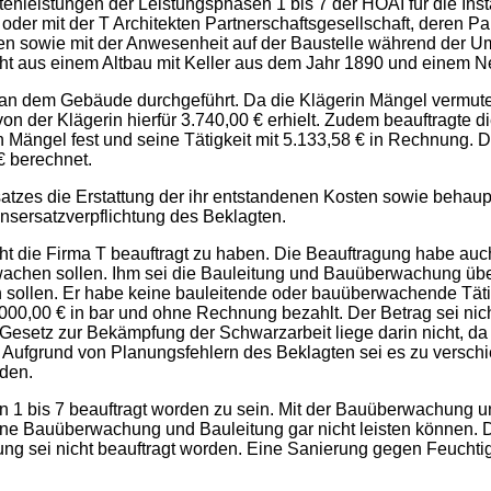
enleistungen der Leistungsphasen 1 bis 7 der HOAI für die Inst
er mit der T Architekten Partnerschaftsgesellschaft, deren Part
en sowie mit der Anwesenheit auf der Baustelle während der 
eht aus einem Altbau mit Keller aus dem Jahr 1890 und einem 
 an dem Gebäude durchgeführt. Da die Klägerin Mängel vermutete
von der Klägerin hierfür 3.740,00 € erhielt. Zudem beauftragte 
 Mängel fest und seine Tätigkeit mit 5.133,58 € in Rechnung. D
€ berechnet.
atzes die Erstattung der ihr entstandenen Kosten sowie behaup
nsersatzverpflichtung des Beklagten.
cht die Firma T beauftragt zu haben. Die Beauftragung habe au
achen sollen. Ihm sei die Bauleitung und Bauüberwachung übe
den sollen. Er habe keine bauleitende oder bauüberwachende Tät
5.000,00 € in bar und ohne Rechnung bezahlt. Der Betrag sei n
s Gesetz zur Bekämpfung der Schwarzarbeit liege darin nicht, da
e. Aufgrund von Planungsfehlern des Beklagten sei es zu ver
den.
en 1 bis 7 beauftragt worden zu sein. Mit der Bauüberwachung 
ne Bauüberwachung und Bauleitung gar nicht leisten können. Di
g sei nicht beauftragt worden. Eine Sanierung gegen Feuchtigk