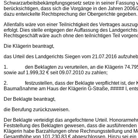
Schwarzarbeitsbekämpfungsgesetz setze in seiner Fassung vo
berücksichtigen, dass sich die Vorgänge in den Jahren 2006
dazu entwickelte Rechtsprechung der Obergerichte gegeben. 
Allenfalls wäre von einer Teilnichtigkeit des Vertrages aus
erfolgt. Dies stelle entgegen der Auffassung des Landgerichts
Rechtsgeschäft wäre auch ohne den teilnichtigen Teil vorg
Die Klägerin beantragt,
das Urteil des Landgerichts Siegen vom 21.07.2016 aufzuhe
1. den Beklagten zu verurteilen, an die Klägerin 74.795,0
sowie auf 1.999,32 € seit 09.07.2010 zu zahlen;
2. festzustellen, dass der Beklagte verpflichtet ist, der Kl
Baumaßnahme am Haus der Klägerin G-Straße, ##### I, entsta
Der Beklagte beantragt,
die Berufung zurückzuweisen.
Der Beklagte verteidigt das angefochtene Urteil. Honorarmehr
Feststellung des Beklagten gewesen, dass die ausführenden 
Klägerin habe Barzahlungen ohne Rechnungsstellung und Meh
Gesamthöhe von 101.230,83 € abgeschlossen. Hinzu sei ein 