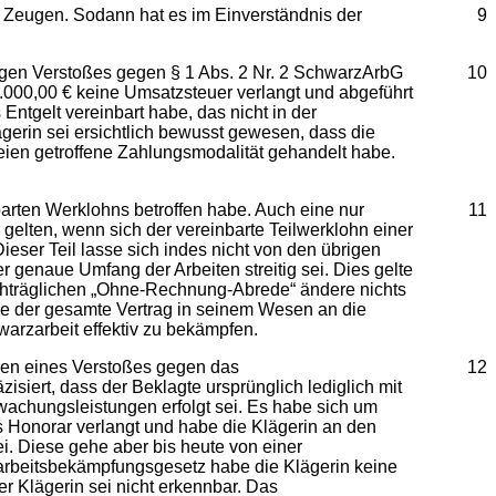
 Zeugen. Sodann hat es im Einverständnis der
9
egen Verstoßes gegen § 1 Abs. 2 Nr. 2 SchwarzArbG
10
5.000,00 € keine Umsatzsteuer verlangt und abgeführt
Entgelt vereinbart habe, das nicht in der
erin sei ersichtlich bewusst gewesen, dass die
eien getroffene Zahlungsmodalität gehandelt habe.
barten Werklohns betroffen habe. Auch eine nur
11
gelten, wenn sich der vereinbarte Teilwerklohn einer
ieser Teil lasse sich indes nicht von den übrigen
r genaue Umfang der Arbeiten streitig sei. Dies gelte
achträglichen „Ohne-Rechnung-Abrede“ ändere nichts
de der gesamte Vertrag in seinem Wesen an die
arzarbeit effektiv zu bekämpfen.
wegen eines Verstoßes gegen das
12
siert, dass der Beklagte ursprünglich lediglich mit
chungsleistungen erfolgt sei. Es habe sich um
s Honorar verlangt und habe die Klägerin an den
i. Diese gehe aber bis heute von einer
rbeitsbekämpfungsgesetz habe die Klägerin keine
r Klägerin sei nicht erkennbar. Das