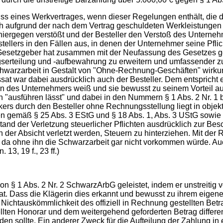
ss eines Werkvertrages, wenn dieser Regelungen enthält, die d
e sich aufgrund der nach dem Vertrag geschuldeten Werkleistungen
 hiergegen verstößt und der Besteller den Verstoß des Unterne
tellers in den Fällen aus, in denen der Unternehmer seine Pflic
r Gesetzgeber hat zusammen mit der Neufassung des Gesetzes 
erteilung und -aufbewahrung zu erweitern und umfassender zu 
chwarzarbeit in Gestalt von "Ohne-Rechnung-Geschäften" wirkun
t war dabei ausdrücklich auch der Besteller. Dem entspricht es
 des Unternehmers weiß und sie bewusst zu seinem Vorteil ausn
"ausführen lässt" und dabei in den Nummern § 1 Abs. 2 Nr. 1 
kers durch den Besteller ohne Rechnungsstellung liegt in objek
n gemäß § 25 Abs. 3 EStG und § 18 Abs. 1, Abs. 3 UStG sowie
tand der Verletzung steuerlicher Pflichten ausdrücklich zur Bes
der Absicht verletzt werden, Steuern zu hinterziehen. Mit de
zt, da ohne ihn die Schwarzarbeit gar nicht vorkommen würde. Au
13, 19 f., 23 ff.)
 § 1 Abs. 2 Nr. 2 SchwarzArbG geleistet, indem er unstreitig 
ass die Klägerin dies erkannt und bewusst zu ihrem eigenen Vo
e Nichtauskömmlichkeit des offiziell in Rechnung gestellten Be
ten Honorar und dem weitergehend geforderten Betrag differenz
den sollte. Ein anderer Zweck für die Aufteilung der Zahlung in