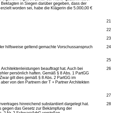
 Beklagten in Siegen darüber gegeben, dass der
rzielt worden sei, habe die Klägerin die 5.000,00 €
21
22
23
der hilfsweise geltend gemachte Vorschussanspruch
24
25
 Architektenleistungen beauftragt hat. Auch bei
26
Fehler persönlich haften. Gemäß § 8 Abs. 1 PartGG
 Zwar gilt dies gemäß § 8 Abs. 2 PartGG im
 aber von den Partnern der T + Partner Architekten
27
ertrages hinreichend substantiiert dargelegt hat.
28
oßes gegen das Gesetz zur Bekämpfung der
s. 2 Nr. 2 SchwarzArbG verstoßen.