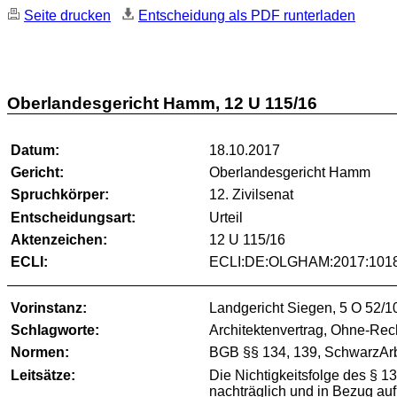
Seite drucken
Entscheidung als PDF runterladen
Oberlandesgericht Hamm, 12 U 115/16
Datum:
18.10.2017
Gericht:
Oberlandesgericht Hamm
Spruchkörper:
12. Zivilsenat
Entscheidungsart:
Urteil
Aktenzeichen:
12 U 115/16
ECLI:
ECLI:DE:OLGHAM:2017:1018
Vorinstanz:
Landgericht Siegen, 5 O 52/1
Schlagworte:
Architektenvertrag, Ohne-Rec
Normen:
BGB §§ 134, 139, SchwarzArbG
Leitsätze:
Die Nichtigkeitsfolge des § 13
nachträglich und in Bezug auf