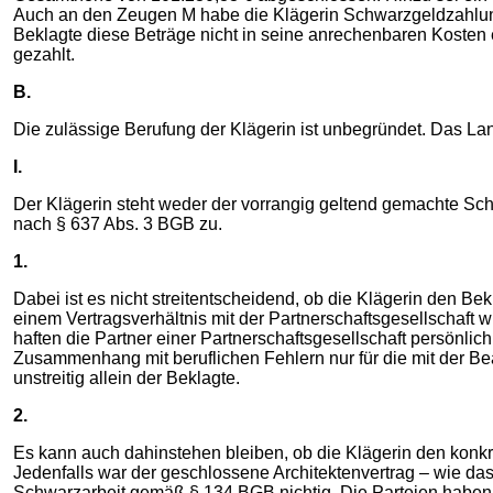
Auch an den Zeugen M habe die Klägerin Schwarzgeldzahlung
Beklagte diese Beträge nicht in seine anrechenbaren Kosten e
gezahlt.
B.
Die zulässige Berufung der Klägerin ist unbegründet. Das La
I.
Der Klägerin steht weder der vorrangig geltend gemachte Sc
nach § 637 Abs. 3 BGB zu.
1.
Dabei ist es nicht streitentscheidend, ob die Klägerin den Bek
einem Vertragsverhältnis mit der Partnerschaftsgesellschaft 
haften die Partner einer Partnerschaftsgesellschaft persönl
Zusammenhang mit beruflichen Fehlern nur für die mit der Bea
unstreitig allein der Beklagte.
2.
Es kann auch dahinstehen bleiben, ob die Klägerin den konkre
Jedenfalls war der geschlossene Architektenvertrag – wie da
Schwarzarbeit gemäß § 134 BGB nichtig. Die Parteien haben 