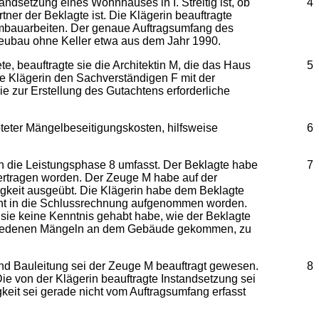
andsetzung eines Wohnhauses in I. Streitig ist, ob
4
ner der Beklagte ist. Die Klägerin beauftragte
Umbauarbeiten. Der genaue Auftragsumfang des
Neubau ohne Keller etwa aus dem Jahr 1990.
, beauftragte sie die Architektin M, die das Haus
5
die Klägerin den Sachverständigen F mit der
ie zur Erstellung des Gutachtens erforderliche
teter Mängelbeseitigungskosten, hilfsweise
6
ch die Leistungsphase 8 umfasst. Der Beklagte habe
7
rtragen worden. Der Zeuge M habe auf der
igkeit ausgeübt. Die Klägerin habe dem Beklagte
icht in die Schlussrechnung aufgenommen worden.
 sie keine Kenntnis gehabt habe, wie der Beklagte
schiedenen Mängeln an dem Gebäude gekommen, zu
und Bauleitung sei der Zeuge M beauftragt gewesen.
8
e von der Klägerin beauftragte Instandsetzung sei
eit sei gerade nicht vom Auftragsumfang erfasst