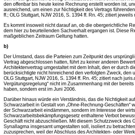
den offenbar bis heute keine Rechnung erstellt worden ist, und
ausreichend, um einen zur Nichtigkeit des Vertrags führende
ff.; OLG Stuttgart, NJW 2016, S. 1394 ff. Rn. 45; zitiert jeweils
Es kommt insoweit nicht darauf an, ob die obergerichtliche
dem hier zu beurteilenden Sachverhalt ergangen ist. Diese 
maßgeblichen Zeitraum Geltung hatten.
b)
Der Umstand, dass die Parteien zum Zeitpunkt des ursprüng
Vertrag abgeschlossen hatten, führt zu keiner anderen Bewer
Architektenvertrag umgestaltet mit dem Inhalt, den er durch
berücksichtigte nicht hinreichend den verfolgten Zweck, den
OLG Stuttgart, NJW 2016, S. 1394 ff. Rn. 45; zitiert nach jur
Vergütungsregelung“ nicht im Zusammenhang mit der bereit
haben, sondern erst im Juni 2006.
Darüber hinaus würde ein Verständnis, das die Nichtigkeit au
Schwarzarbeit in Gestalt von „Ohne-Rechnung-Geschäften“ wi
der Schwarzarbeit eindämmen, sondern im Interesse der wirt
Schwarzarbeitsbekämpfungsgesetz enthaltene Verbot bewusst 
Geschäft nicht abzuschließen. Mit diesem Schutzzweck des Ge
Synallagma insgesamt umgestalten soll, isoliert zu betrach
zuzusprechen, weil der Abschluss des Architekten- oder Werkv