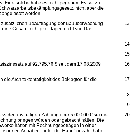
. Eine solche habe es nicht gegeben. Es sei zu
 Schwarzarbeitsbekämpfungsgesetz, nicht aber die
 angelastet werden.
der zusätzlichen Beauftragung der Bauüberwachung
13
r eine Gesamtnichtigkeit lägen nicht vor. Das
14
15
szinssatz auf 92.795,76 € seit dem 17.08.2009
16
die Architektentätigkeit des Beklagten für die
17
18
19
ss der unstreitigen Zahlung über 5.000,00 € sei die
20
echnung bringen würden oder gebracht hätten. Die
ewerke hätten mit Rechnungsbeträgen in einer
 eigenen Angaben „unter der Hand“ gezahlt habe.