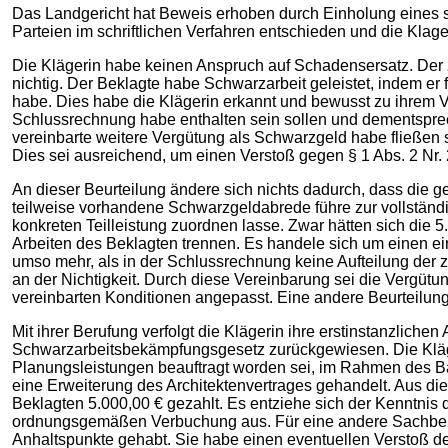
Das Landgericht hat Beweis erhoben durch Einholung eines 
Parteien im schriftlichen Verfahren entschieden und die Kla
Die Klägerin habe keinen Anspruch auf Schadensersatz. Der
nichtig. Der Beklagte habe Schwarzarbeit geleistet, indem er
habe. Dies habe die Klägerin erkannt und bewusst zu ihrem Vor
Schlussrechnung habe enthalten sein sollen und dementsprec
vereinbarte weitere Vergütung als Schwarzgeld habe fließen 
Dies sei ausreichend, um einen Verstoß gegen § 1 Abs. 2 N
An dieser Beurteilung ändere sich nichts dadurch, dass die 
teilweise vorhandene Schwarzgeldabrede führe zur vollständi
konkreten Teilleistung zuordnen lasse. Zwar hätten sich die 5
Arbeiten des Beklagten trennen. Es handele sich um einen einh
umso mehr, als in der Schlussrechnung keine Aufteilung der 
an der Nichtigkeit. Durch diese Vereinbarung sei die Vergüt
vereinbarten Konditionen angepasst. Eine andere Beurteilung
Mit ihrer Berufung verfolgt die Klägerin ihre erstinstanzlic
Schwarzarbeitsbekämpfungsgesetz zurückgewiesen. Die Klägerin
Planungsleistungen beauftragt worden sei, im Rahmen des B
eine Erweiterung des Architektenvertrages gehandelt. Aus di
Beklagten 5.000,00 € gezahlt. Es entziehe sich der Kenntnis 
ordnungsgemäßen Verbuchung aus. Für eine andere Sachbeha
Anhaltspunkte gehabt. Sie habe einen eventuellen Verstoß des