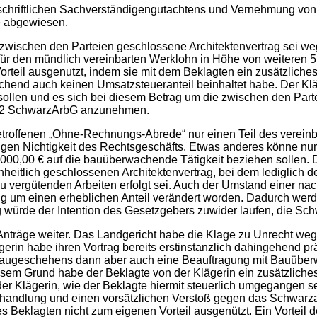
schriftlichen Sachverständigengutachtens und Vernehmung von
ge abgewiesen.
 zwischen den Parteien geschlossene Architektenvertrag sei w
 für den mündlich vereinbarten Werklohn in Höhe von weiteren 
teil ausgenutzt, indem sie mit dem Beklagten ein zusätzliches 
hend auch keinen Umsatzsteueranteil beinhaltet habe. Der Kläg
sollen und es sich bei diesem Betrag um die zwischen den Part
r. 2 SchwarzArbG anzunehmen.
getroffenen „Ohne-Rechnungs-Abrede“ nur einen Teil des verein
gen Nichtigkeit des Rechtsgeschäfts. Etwas anderes könne nur 
.000,00 € auf die bauüberwachende Tätigkeit beziehen sollen. D
eitlich geschlossenen Architektenvertrag, bei dem lediglich de
zu vergütenden Arbeiten erfolgt sei. Auch der Umstand einer n
ung um einen erheblichen Anteil verändert worden. Dadurch wer
 würde der Intention des Gesetzgebers zuwider laufen, die Schw
hen Anträge weiter. Das Landgericht habe die Klage zu Unrecht 
 habe ihren Vortrag bereits erstinstanzlich dahingehend präzi
augeschehens dann aber auch eine Beauftragung mit Bauüberwa
esem Grund habe der Beklagte von der Klägerin ein zusätzliche
der Klägerin, wie der Beklagte hiermit steuerlich umgegangen se
ndlung und einen vorsätzlichen Verstoß gegen das Schwarza
 Beklagten nicht zum eigenen Vorteil ausgenützt. Ein Vorteil de