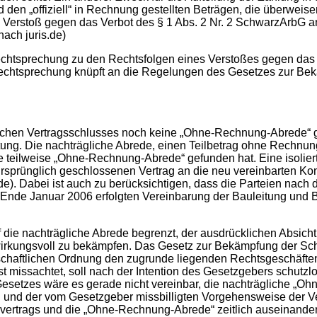
 den „offiziell“ in Rechnung gestellten Beträgen, die überweisen
n Verstoß gegen das Verbot des § 1 Abs. 2 Nr. 2 SchwarzArbG 
 nach juris.de)
 Rechtsprechung zu den Rechtsfolgen eines Verstoßes gegen da
Rechtsprechung knüpft an die Regelungen des Gesetzes zur Bek
lichen Vertragsschlusses noch keine „Ohne-Rechnung-Abrede“ g
tung. Die nachträgliche Abrede, einen Teilbetrag ohne Rechnun
 die teilweise „Ohne-Rechnung-Abrede“ gefunden hat. Eine isol
 ursprünglich geschlossenen Vertrag an die neu vereinbarten K
is.de). Dabei ist auch zu berücksichtigen, dass die Parteien nac
s Ende Januar 2006 erfolgten Vereinbarung der Bauleitung un
f die nachträgliche Abrede begrenzt, der ausdrücklichen Absic
rkungsvoll zu bekämpfen. Das Gesetz zur Bekämpfung der Schwa
schaftlichen Ordnung den zugrunde liegenden Rechtsgeschäfte
missachtet, soll nach der Intention des Gesetzgebers schutzlo
setzes wäre es gerade nicht vereinbar, die nachträgliche „Oh
ten und der vom Gesetzgeber missbilligten Vorgehensweise der 
ertrags und die „Ohne-Rechnung-Abrede“ zeitlich auseinanderfa