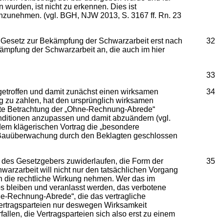
 wurden, ist nicht zu erkennen. Dies ist
anzunehmen. (vgl. BGH, NJW 2013, S. 3167 ff. Rn. 23
s Gesetz zur Bekämpfung der Schwarzarbeit erst nach
32
ämpfung der Schwarzarbeit an, die auch im hier
33
etroffen und damit zunächst einen wirksamen
34
g zu zahlen, hat den ursprünglich wirksamen
ierte Betrachtung der „Ohne-Rechnung-Abrede“
onditionen anzupassen und damit abzuändern (vgl.
h dem klägerischen Vortrag die „besondere
d Bauüberwachung durch den Beklagten geschlossen
ht des Gesetzgebers zuwiderlaufen, die Form der
35
rzarbeit will nicht nur den tatsächlichen Vorgang
n die rechtliche Wirkung nehmen. Wer das im
s bleiben und veranlasst werden, das verbotene
ne-Rechnung-Abrede“, die das vertragliche
Vertragsparteien nur deswegen Wirksamkeit
llen, die Vertragsparteien sich also erst zu einem