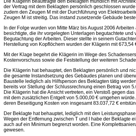
Die Klägerin beauftragte den Beklagten mündlich mit Architekt
der Vertrag mit dem Beklagten persönlich geschlossen wurde od
zudem den Zeugen M mit der Durchführung von Elektroarbeit
Zeugen M ist streitig. Das instand zusetzende Gebäude best
In der Folge wurden von Mitte März bis August 2006 Arbeiten
besichtigte, die ihr vorgelegten Unterlagen begutachtete und 
Begutachtung der Arbeiten. Dieser stellte in seinem Gutachten
Herstellung von Kopflöchern wurden der Klägerin mit 673,54 
Mit der Klage begehrt die Klägerin im Wege des Schadensers
Kostenvorschuss sowie die Feststellung der weiteren Schade
Die Klägerin hat behauptet, den Beklagten persönlich und ni
die gesamte Instandsetzung des Gebäudes planen und überw
Baustelle lediglich als Hilfsperson des Beklagten tätig wer
bereits vor Stellung der Schlussrechnung einen Betrag von 
Die Klägerin hat die Ansicht vertreten, ein Verstoß gegen da
mit dem zusätzlichen Entgelt von 5.000,00 € umgehen würd
deren Beseitigung Kosten von insgesamt 83.037,72 € entstün
Der Beklagte hat behauptet, lediglich mit den Leistungsphas
Wegen der Entfernung zwischen T und I habe der Beklagte ei
auch auf ein Minimum begrenzt worden. Eine Komplettsanierun
gewesen.