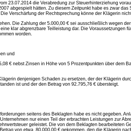
m 23.07.2014 die Verabredung zur Steuerhinterziehung voraus
/2007 abgespielt hätten. Zu diesem Zeitpunkt habe es zwar das
Die Verschärfung der Rechtsprechung könne der Klägerin nicht
zugehen. Die Zahlung der 5.000,00 € sei ausschließlich wegen 
 eine klar abgrenzbare Teilleistung dar. Die Voraussetzungen fü
enommen worden.
ben und
8 € nebst Zinsen in Höhe von 5 Prozentpunkten über dem Basi
ägerin denjenigen Schaden zu ersetzen, der der Klägerin durch 
nden ist und der den Betrag von 92.795,76 € übersteigt.
forderungen seitens des Beklagten habe es nicht gegeben. Anla
Unternehmen nur einen Teil der erbrachten Leistungen zur Abr
rwertsteuer geleistet. Die von dem Beklagten bearbeiteten G
Betrag von etwa 80.000,00 € gekommen, den die Klägerin nach