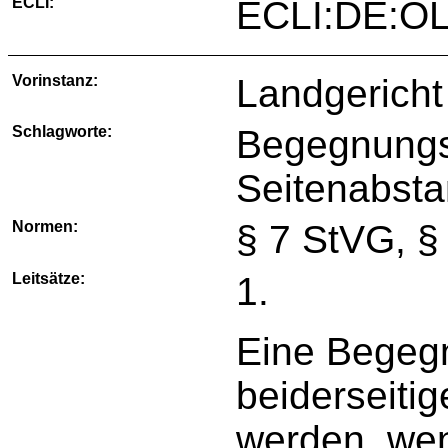
ECLI:
ECLI:DE:O
Vorinstanz:
Landgericht
Schlagworte:
Begegnungsv
Seitenabsta
Normen:
§ 7 StVG, §
Leitsätze:
1.
Eine Begegn
beiderseitig
werden, wen