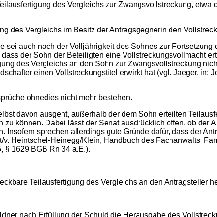
Teilausfertigung des Vergleichs zur Zwangsvollstreckung, etwa de
tigung des Vergleichs im Besitz der Antragsgegnerin den Vollstre
ie sei auch nach der Volljährigkeit des Sohnes zur Fortsetzun
, dass der Sohn der Beteiligten eine Vollstreckungsvollmacht er
rtigung des Vergleichs an den Sohn zur Zwangsvollstreckung nich
dschafter einen Vollstreckungstitel erwirkt hat (vgl. Jaeger, i
nsprüche ohnedies nicht mehr bestehen.
 selbst davon ausgeht, außerhalb der dem Sohn erteilten Teilaus
 zu können. Dabei lässt der Senat ausdrücklich offen, ob der A
. Insofern sprechen allerdings gute Gründe dafür, dass der Ant
t/v. Heintschel-Heinegg/Klein, Handbuch des Fachanwalts, Fami
, § 1629 BGB Rn 34 a.E.).
llstreckbare Teilausfertigung des Vergleichs an den Antragsteller
er nach Erfüllung der Schuld die Herausgabe des Vollstreckung