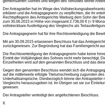
gemeinsamen Sohnes und wegen des Verlustes seiner Arbeits
Der Antragsteller hat im Wege des Vollstreckungsabwehrantra
erklären und die Antragsgegnerin zu verpflichten, die ihr ert
Rechtspflegerin des Amtsgerichts Warburg dem Sohn der Bete
zum 30.06.2015 in Höhe von insgesamt 2.736,00 € (= 9 Monate*
vollstreckbare Ausfertigung des Vergleichs als Teilausfertigu
Die Antragsgegnerin hat für ihre Rechtsverteidigung die Bewi
Mit am 30.09.2015 erlassenen Beschluss hat das Amtsgericht 
zurückgewiesen. Zur Begründung hat das Familiengericht aus
Die Rechtsverteidigung der Antragsgegnerin habe keine hinre
Eintritt der Volljährigkeit des Sohnes nicht mehr berechtigt. 
Einzelheiten wird auf den genannten Beschluss und das di
Gegen den genannten Beschluss wendet sich die Antragsgegner
auf die mittlerweile erfolgte Titelumschreibung zugunsten des
Unterhaltsansprüche. Diesbezüglich könne der Antragsteller n
Vergleichs herauszugeben ist. Im Übrigen sei sie zur Einlei
gewesen.
Der Antragsteller verteidigt den angefochtenen Beschluss.
II.