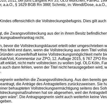
010, 2011, bei juris Langtext Rn 35; OLG München, FamRZ 199
r, a.a.O., § 1629 BGB Rn 386f; Schmitz, in: Wendl/Dose, a.a.O.,
Kindes offensichtlich die Vollstreckungsbefugnis. Dies gilt auch
gt, die Zwangsvollstreckung aus der in ihrem Besitz befindliche
eckungsabwehrantrag nicht.
 bevor die Vollstreckungsklausel erteilt oder umgeschrieben w
nis fehlt erst dann, wenn die Vollstreckung aus dem Titel volls
ünden unzweifelhaft keine Vollstreckungsmöglichkeit mehr biet
ielak/Voit, Kommentar zur ZPO, 12. Auflage 2015, § 767 ZPO Rn 
ft erklärt, nicht mehr vollstrecken zu wollen (vgl. OLG Köln, F
ch dann fehlen, wenn der Titel nicht herausgegeben wird, weil 
.
egnerin weiterhin die Zwangsvollstreckung. Aus den bereits ge
antragt, die Anträge des Antragstellers zurückzuweisen. Sie ha
 einer behaupteten Vollstreckungsermächtigung seitens des Sohn
streckungsmaßnahmen hat sie abgesehen, weil der Antragstelle
gen wäre“. Die Antragsgegnerin sieht auch weiterhin keine Vera
zugeben.