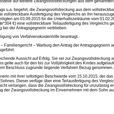
stelle auf weitere Zwangsvollstreckungen aus dem genannten V
gs u.a. begehrt, die Zwangsvollstreckung aus dem vollstreckba
eilte vollstreckbare Ausfertigung des Vergleichs an ihn herausz
iligten am 03.09.2015 für die Unterhaltszeiträume vom 01.02.
304 €) eine vollstreckbare Teilausfertigung des Vergleichs gem
ng bei der Antragsgegnerin verblieben.
lligung von Verfahrenskostenhilfe beantragt.
– Familiengericht – Warburg den Antrag der Antragsgegnerin au
geführt:
ichende Aussicht auf Erfolg. Sie sei zur Zwangsvollstreckung 
Dies gelte auch für den bis zur Volljährigkeit des Kindes aufge
esem Beschluss zugrunde liegende Verfahren Bezug genommen.
in mit ihrer sofortigen Beschwerde vom 15.10.2015, der das Fa
 Sohnes. Dieser verfüge über eine Teilausfertigung des Vergleic
icht verlangen, dass die Zwangsvollstreckung für unzulässig erk
tung der Zwangsvollstreckung im Einvernehmen mit dem Sohn auc