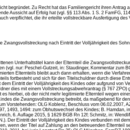
icht begründet. Zu Recht hat das Familiengericht ihren Antrag 
de Aussicht auf Erfolg hat (vgl. §§ 113 Abs. 1 S. 2 FamFG, 114
ch verpflichtet, die ihr erteilte vollstreckbare Ausfertigung des
ete Zwangsvollstreckung nach Eintritt der Volljährigkeit des Sohn
tenen Unterhaltstitel kann der Elternteil die Zwangsvollstreck
en (vgl. nur: Peschel-Gutzeit, in: Staudinger, Kommentar zu
mierten Elternteils bleibt auch dann erhalten, wenn die Verfahre
ils fortbesteht und sich für den Titelschuldner durch diese Entw
 dem Eintritt der Volljährigkeit des Kindes oder aufgrund von
huldner dies mit einem Vollstreckungsabwehrantrag (§ 767 ZPO
es hierbei, ob der nicht mehr legitimierte Elternteil wegen ei
 Kindes die Zwangsvollstreckung betreibt, da maßgebend für den
. zum Vorstehenden: OLG Koblenz, Beschluss vom 06.02.2007, AZ
 1493, 1494: zum Obhutswechsel des Kindes; B. Hamdan, in: 
rich, 6. Auflage 2015, § 1629 BGB Rn 12f; Schmitz, in: Wendl/
N.). Der Eintritt der Volljährigkeit des Kindes verbunden mit dem
n, wenn der Titel auf Zahlung an den betreuenden Elternteil s