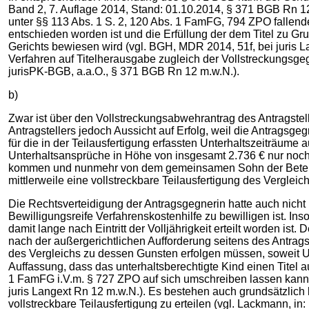
Band 2, 7. Auflage 2014, Stand: 01.10.2014, § 371 BGB Rn 12
unter §§ 113 Abs. 1 S. 2, 120 Abs. 1 FamFG, 794 ZPO fallende
entschieden worden ist und die Erfüllung der dem Titel zu Gr
Gerichts bewiesen wird (vgl. BGH, MDR 2014, 51f, bei juris L
Verfahren auf Titelherausgabe zugleich der Vollstreckungsge
jurisPK-BGB, a.a.O., § 371 BGB Rn 12 m.w.N.).
b)
Zwar ist über den Vollstreckungsabwehrantrag des Antragstel
Antragstellers jedoch Aussicht auf Erfolg, weil die Antragsgeg
für die in der Teilausfertigung erfassten Unterhaltszeiträum
Unterhaltsansprüche in Höhe von insgesamt 2.736 € nur noch 
kommen und nunmehr von dem gemeinsamen Sohn der Beteiligt
mittlerweile eine vollstreckbare Teilausfertigung des Vergl
Die Rechtsverteidigung der Antragsgegnerin hatte auch nicht 
Bewilligungsreife Verfahrenskostenhilfe zu bewilligen ist. In
damit lange nach Eintritt der Volljährigkeit erteilt worden i
nach der außergerichtlichen Aufforderung seitens des Antragst
des Vergleichs zu dessen Gunsten erfolgen müssen, soweit Un
Auffassung, dass das unterhaltsberechtigte Kind einen Titel auf Kindesunterhalt, den
1 FamFG i.V.m. § 727 ZPO auf sich umschreiben lassen kann,
juris Langext Rn 12 m.w.N.). Es bestehen auch grundsätzlich 
vollstreckbare Teilausfertigung zu erteilen (vgl. Lackmann, in