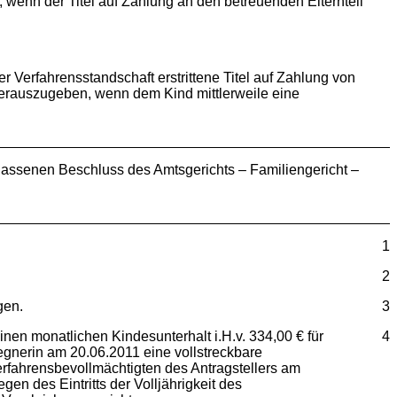
 wenn der Titel auf Zahlung an den betreuenden Elternteil
r Verfahrensstandschaft erstrittene Titel auf Zahlung von
erauszugeben, wenn dem Kind mittlerweile eine
assenen Beschluss des Amtsgerichts – Familiengericht –
1
2
gen.
3
inen monatlichen Kindesunterhalt i.H.v. 334,00 € für
4
gegnerin am 20.06.2011 eine vollstreckbare
erfahrensbevollmächtigten des Antragstellers am
en des Eintritts der Volljährigkeit des