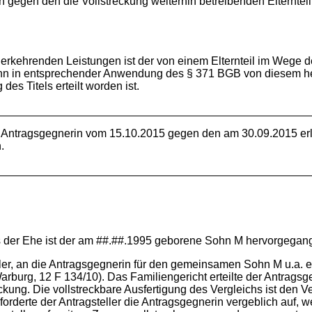
gegen den die Vollstreckung weiterhin betreibenden Elternteil,
derkehrenden Leistungen ist der von einem Elternteil im Wege de
dann in entsprechender Anwendung des § 371 BGB von diesem h
 des Titels erteilt worden ist.
 Antragsgegnerin vom 15.10.2015 gegen den am 30.09.2015 erl
.
Aus der Ehe ist der am ##.##.1995 geborene Sohn M hervorgegan
ller, an die Antragsgegnerin für den gemeinsamen Sohn M u.a. e
Warburg, 12 F 134/10). Das Familiengericht erteilte der Antrags
ung. Die vollstreckbare Ausfertigung des Vergleichs ist den V
rderte der Antragsteller die Antragsgegnerin vergeblich auf, weg