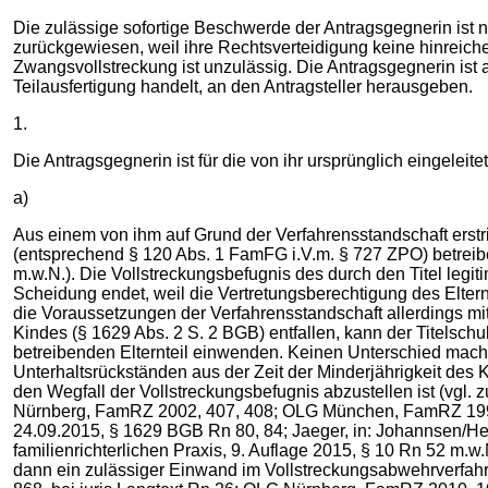
Die zulässige sofortige Beschwerde der Antragsgegnerin ist n
zurückgewiesen, weil ihre Rechtsverteidigung keine hinreichen
Zwangsvollstreckung ist unzulässig. Die Antragsgegnerin ist au
Teilausfertigung handelt, an den Antragsteller herausgeben.
1.
Die Antragsgegnerin ist für die von ihr ursprünglich eingeleit
a)
Aus einem von ihm auf Grund der Verfahrensstandschaft erstrit
(entsprechend § 120 Abs. 1 FamFG i.V.m. § 727 ZPO) betreib
m.w.N.). Die Vollstreckungsbefugnis des durch den Titel legiti
Scheidung endet, weil die Vertretungsberechtigung des Elternte
die Voraussetzungen der Verfahrensstandschaft allerdings mit
Kindes (§ 1629 Abs. 2 S. 2 BGB) entfallen, kann der Titelsc
betreibenden Elternteil einwenden. Keinen Unterschied macht 
Unterhaltsrückständen aus der Zeit der Minderjährigkeit des
den Wegfall der Vollstreckungsbefugnis abzustellen ist (vgl
Nürnberg, FamRZ 2002, 407, 408; OLG München, FamRZ 1997,
24.09.2015, § 1629 BGB Rn 80, 84; Jaeger, in: Johannsen/Hen
familienrichterlichen Praxis, 9. Auflage 2015, § 10 Rn 52 m.w.
dann ein zulässiger Einwand im Vollstreckungsabwehrverfahre