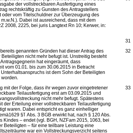
usgabe der vollstreckbaren Ausfertigung eines
rag rechtskräftig zu Gunsten des Antragstellers
ist oder vom Titelschuldner zur Überzeugung des
 m.w.N.). Dabei ist ausreichend, dass mit dem
2008, 2225, bei juris Langtext Rn 10; Kerwer, in:
31
 bereits genannten Gründen hat dieser Antrag des
32
eteiligten nicht mehr befugt ist. Unstreitig besteht
e Antragsgegnerin hat eingeräumt, dass
it vom 01.01. bis zum 30.06.2015 in Betracht
nterhaltsanspruchs ist dem Sohn der Beteiligten
t worden.
g mit der Folge, dass ihr wegen zuvor eingetretener
33
treckbare Teilausfertigung erst am 03.09.2015 und
 Zwangsvollstreckung nicht mehr befugt. Spätestens
 der Erteilung einer vollstreckbaren Teilausfertigung
gt waren. Dabei entspricht es ganz einhelliger
0 Abs.
es Kindes – endet (vgl. BGH, NZFam 2015, 1063, bei
eteiligten – für eine teilbare Leistung eine
altszeiträume war ein Vollstreckungsverzicht seitens