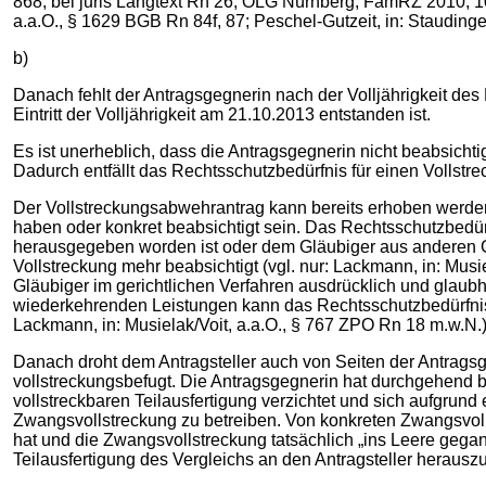
868, bei juris Langtext Rn 26; OLG Nürnberg, FamRZ 2010, 1
a.a.O., § 1629 BGB Rn 84f, 87; Peschel-Gutzeit, in: Staudinge
b)
Danach fehlt der Antragsgegnerin nach der Volljährigkeit des 
Eintritt der Volljährigkeit am 21.10.2013 entstanden ist.
Es ist unerheblich, dass die Antragsgegnerin nicht beabsichti
Dadurch entfällt das Rechtsschutzbedürfnis für einen Vollstr
Der Vollstreckungsabwehrantrag kann bereits erhoben werden,
haben oder konkret beabsichtigt sein. Das Rechtsschutzbedürf
herausgegeben worden ist oder dem Gläubiger aus anderen Gr
Vollstreckung mehr beabsichtigt (vgl. nur: Lackmann, in: Mus
Gläubiger im gerichtlichen Verfahren ausdrücklich und glaubha
wiederkehrenden Leistungen kann das Rechtsschutzbedürfnis au
Lackmann, in: Musielak/Voit, a.a.O., § 767 ZPO Rn 18 m.w.N.)
Danach droht dem Antragsteller auch von Seiten der Antragsg
vollstreckungsbefugt. Die Antragsgegnerin hat durchgehend be
vollstreckbaren Teilausfertigung verzichtet und sich aufgrund
Zwangsvollstreckung zu betreiben. Von konkreten Zwangsvoll
hat und die Zwangsvollstreckung tatsächlich „ins Leere gegan
Teilausfertigung des Vergleichs an den Antragsteller heraus