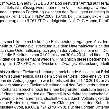
 m.w.N.). Ein auf § 371 BGB analog gestützter Antrag auf Hera
n Titels ist zulässig, wenn über einen Vollstreckungsabwehrant
unde liegenden Forderung zwischen den Beteiligten unstreitig 
angtext Rn 14; BGH, NJW 2009, 1671ff, bei juris Langtext Rn 16
genantrag nach § 767 ZPO verfolgt wird (vgl. OLG Hamm, FamRZ 
lers noch keine rechtskräftige Entscheidung ergangen. Aus den
nerin zur Zwangsvollstreckung aus dem Unterhaltsvergleich der B
e auch kein Unterhaltsanspruch gegen den Antragsteller mehr. Di
für die Zeiträume vom 01.02. bis zum 30.04.2014 und für die Ze
en geltend gemacht werden. Hinsichtlich dieses begrenzten U
eichs gem. § 727 ZPO zum Zwecke der Zwangsvollstreckung erteil
bis zu dieser Titelumschreibung hinreichende Aussicht auf Erfol
sofern ist unerheblich, dass dem Sohn der Beteiligten eine volls
st. Denn die Antragsgegnerin war bereits seit dem 21.10.2013 zur
ellers hätte eine Titelumschreibung auf den Sohn verbunden mit
terhaltsansprüche noch für einen begrenzten Zeitraum berechti
 ein Elternteil in Verfahrensstandschaft gemäߠ§ 1629 Abs. 3 BGB erwirkt hat, nach § 12
 wenn die Verfahrensstandschaft – etwa durch Volljährigkeit d
keine Bedenken, einem weiteren Gläubiger – hier: dem Sohn der B
: Musielak/Voit, a.a.O., § 724 ZPO Rn 8). Für die übrigen Unterh