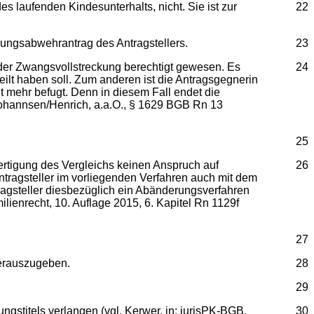
s laufenden Kindesunterhalts, nicht. Sie ist zur
22
ckungsabwehrantrag des Antragstellers.
23
g der Zwangsvollstreckung berechtigt gewesen. Es
24
teilt haben soll. Zum anderen ist die Antragsgegnerin
t mehr befugt. Denn in diesem Fall endet die
n: Johannsen/Henrich, a.a.O., § 1629 BGB Rn 13
25
fertigung des Vergleichs keinen Anspruch auf
26
ntragsteller im vorliegenden Verfahren auch mit dem
ragsteller diesbezüglich ein Abänderungsverfahren
lienrecht, 10. Auflage 2015, 6. Kapitel Rn 1129f
27
 herauszugeben.
28
29
stitels verlangen (vgl. Kerwer, in: jurisPK-BGB,
30