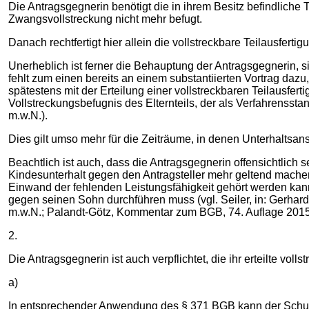
Die Antragsgegnerin benötigt die in ihrem Besitz befindliche 
Zwangsvollstreckung nicht mehr befugt.
Danach rechtfertigt hier allein die vollstreckbare Teilausfer
Unerheblich ist ferner die Behauptung der Antragsgegnerin, s
fehlt zum einen bereits an einem substantiierten Vortrag dazu
spätestens mit der Erteilung einer vollstreckbaren Teilausfe
Vollstreckungsbefugnis des Elternteils, der als Verfahrensstan
m.w.N.).
Dies gilt umso mehr für die Zeiträume, in denen Unterhaltsa
Beachtlich ist auch, dass die Antragsgegnerin offensichtlich
Kindesunterhalt gegen den Antragsteller mehr geltend machen
Einwand der fehlenden Leistungsfähigkeit gehört werden kann
gegen seinen Sohn durchführen muss (vgl. Seiler, in: Gerhard
m.w.N.; Palandt-Götz, Kommentar zum BGB, 74. Auflage 2015
2.
Die Antragsgegnerin ist auch verpflichtet, die ihr erteilte vo
a)
In entsprechender Anwendung des § 371 BGB kann der Schuldn