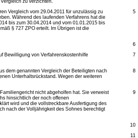
ergleich zu verzichten.
ren Vergleich vom 29.04.2011 für unzulässig zu
5
ugeben. Während des laufenden Verfahrens hat die
2014 bis zum 30.04.2014 und vom 01.01.2015 bis
äß § 727 ZPO erteilt. Im Übrigen ist die
6
f Bewilligung von Verfahrenskostenhilfe
7
aus dem genannten Vergleich der Beteiligten nach
8
laufenen Unterhaltsrückstand. Wegen der weiteren
miliengericht nicht abgeholfen hat. Sie verweist
9
hs hinsichtlich der noch offenen
lärt wird und die vollstreckbare Ausfertigung des
h nach der Volljährigkeit des Sohnes berechtigt
10
11