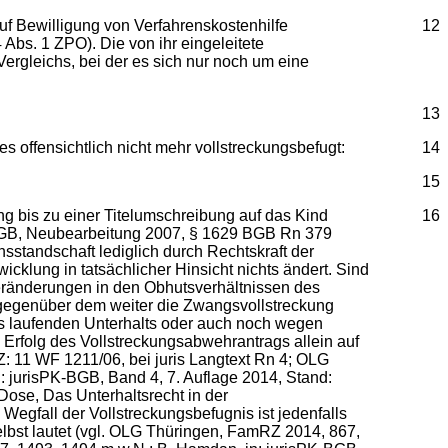
auf Bewilligung von Verfahrenskostenhilfe
12
 Abs. 1 ZPO). Die von ihr eingeleitete
 Vergleichs, bei der es sich nur noch um eine
13
es offensichtlich nicht mehr vollstreckungsbefugt:
14
15
ung bis zu einer Titelumschreibung auf das Kind
16
m BGB, Neubearbeitung 2007, § 1629 BGB Rn 379
nsstandschaft lediglich durch Rechtskraft der
icklung in tatsächlicher Hinsicht nichts ändert. Sind
 Veränderungen in den Obhutsverhältnissen des
) gegenüber dem weiter die Zwangsvollstreckung
nes laufenden Unterhalts oder auch noch wegen
 Erfolg des Vollstreckungsabwehrantrags allein auf
: 11 WF 1211/06, bei juris Langtext Rn 4; OLG
jurisPK-BGB, Band 4, 7. Auflage 2014, Stand:
Dose, Das Unterhaltsrecht in der
 Wegfall der Vollstreckungsbefugnis ist jedenfalls
elbst lautet (vgl. OLG Thüringen, FamRZ 2014, 867,