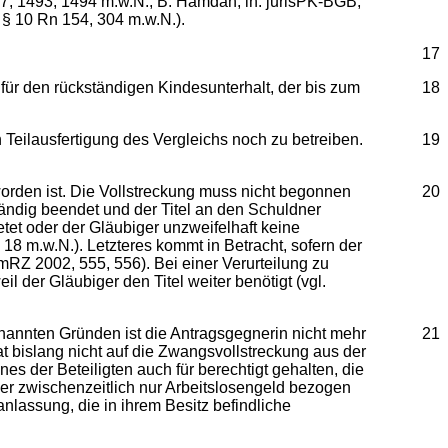
7, 1493, 1494 m.w.N.; B. Hamdan, in: jurisPK-BGB,
 § 10 Rn 154, 304 m.w.N.).
17
 für den rückständigen Kindesunterhalt, der bis zum
18
n Teilausfertigung des Vergleichs noch zu betreiben.
19
orden ist. Die Vollstreckung muss nicht begonnen
20
tändig beendet und der Titel an den Schuldner
et oder der Gläubiger unzweifelhaft keine
18 m.w.N.). Letzteres kommt in Betracht, sofern der
amRZ 2002, 555, 556). Bei einer Verurteilung zu
der Gläubiger den Titel weiter benötigt (vgl.
nannten Gründen ist die Antragsgegnerin nicht mehr
21
t bislang nicht auf die Zwangsvollstreckung aus der
es der Beteiligten auch für berechtigt gehalten, die
r zwischenzeitlich nur Arbeitslosengeld bezogen
nlassung, die in ihrem Besitz befindliche