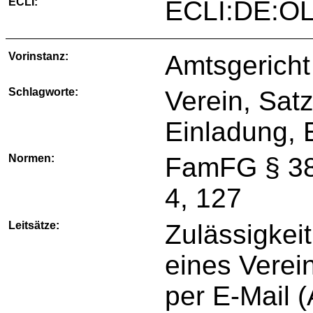
ECLI:
ECLI:DE:O
Vorinstanz:
Amtsgericht
Schlagworte:
Verein, Sat
Einladung, 
Normen:
FamFG § 382
4, 127
Leitsätze:
Zulässigkeit
eines Verei
per E-Mail 