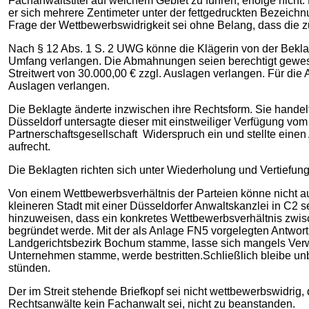
Fachanwaltstitel auf welchem Gebiet zu führen, erfolge nicht
er sich mehrere Zentimeter unter der fettgedruckten Bezeichn
Frage der Wettbewerbswidrigkeit sei ohne Belang, dass die 
Nach § 12 Abs. 1 S. 2 UWG könne die Klägerin von der Bekl
Umfang verlangen. Die Abmahnungen seien berechtigt gewese
Streitwert von 30.000,00 € zzgl. Auslagen verlangen. Für di
Auslagen verlangen.
Die Beklagte änderte inzwischen ihre Rechtsform. Sie handelt
Düsseldorf untersagte dieser mit einstweiliger Verfügung vom
Partnerschaftsgesellschaft Widerspruch ein und stellte einen
aufrecht.
Die Beklagten richten sich unter Wiederholung und Vertiefung
Von einem Wettbewerbsverhältnis der Parteien könne nicht a
kleineren Stadt mit einer Düsseldorfer Anwaltskanzlei in C2 s
hinzuweisen, dass ein konkretes Wettbewerbsverhältnis zwis
begründet werde. Mit der als Anlage FN5 vorgelegten Antwor
Landgerichtsbezirk Bochum stamme, lasse sich mangels Ver
Unternehmen stamme, werde bestritten.Schließlich bleibe unb
stünden.
Der im Streit stehende Briefkopf sei nicht wettbewerbswidrig, 
Rechtsanwälte kein Fachanwalt sei, nicht zu beanstanden.