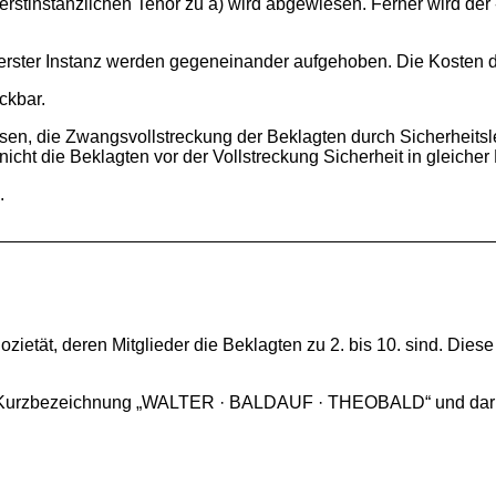
rstinstanzlichen Tenor zu a) wird abgewiesen. Ferner wird der
erster Instanz werden gegeneinander aufgehoben. Die Kosten de
eckbar.
ssen, die Zwangsvollstreckung der Beklagten durch Sicherheits
ht die Beklagten vor der Vollstreckung Sicherheit in gleicher 
.
zietät, deren Mitglieder die Beklagten zu 2. bis 10. sind. Diese
ihre Kurzbezeichnung „WALTER · BALDAUF · THEOBALD“ und dar