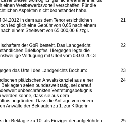
der Leser diesen womöglich gar nicht wahrnehme, da
h einen Wettbewerbsvorteil verschaffen. Für die
chtlichen Aspekten nicht beanstandet habe.
.04.2012 in dem aus dem Tenor ersichtlichen
21
och lediglich eine Gebühr von 0,65 nach einem
nach einem Streitwert von 65.000,00 € zzgl.
llschaftern der GbR besteht. Das Landgericht
22
ständlichen Briefkopfes. Hiergegen legte die
instweilige Verfügung mit Urteil vom 08.03.2013
t gegen das Urteil des Landgerichts Bochum:
23
dischen pfälzischen Anwaltskanzlei aus einer
24
 Beklagten seien bundesweit tätig, sei darauf
ndesweit unbeschränkten Vertretungsbefugnis
en werden könne, dass sie aus dem
ltnis begründen. Dass die Anfrage von einem
en Anwälte der Beklagten zu 1. zur Klägerin
ss der Beklagte zu 10. als Einziger der aufgeführten
25