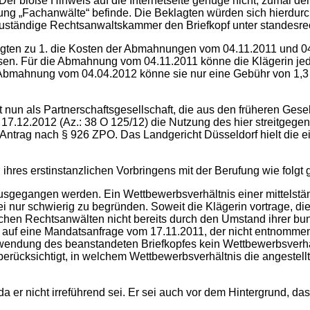
. Der bloße Hinweis auf die Internetseite genüge nicht, zumal 
ung „Fachanwälte“ befinde. Die Beklagten würden sich hierdurc
zuständige Rechtsanwaltskammer den Briefkopf unter standesre
agten zu 1. die Kosten der Abmahnungen vom 04.11.2011 und 04
n. Für die Abmahnung vom 04.11.2011 könne die Klägerin jed
e Abmahnung vom 04.04.2012 könne sie nur eine Gebühr von 1,3 
 nun als Partnerschaftsgesellschaft, die aus den früheren Gese
 17.12.2012 (Az.: 38 O 125/12) die Nutzung des hier streitgegen
 Antrag nach § 926 ZPO. Das Landgericht Düsseldorf hielt die e
 ihres erstinstanzlichen Vorbringens mit der Berufung wie folg
usgegangen werden. Ein Wettbewerbsverhältnis einer mittelstän
ei nur schwierig zu begründen. Soweit die Klägerin vortrage, die
chen Rechtsanwälten nicht bereits durch den Umstand ihrer bu
t auf eine Mandatsanfrage vom 17.11.2011, der nicht entnomm
wendung des beanstandeten Briefkopfes kein Wettbewerbsverhä
erücksichtigt, in welchem Wettbewerbsverhältnis die angestellt
da er nicht irreführend sei. Er sei auch vor dem Hintergrund, da