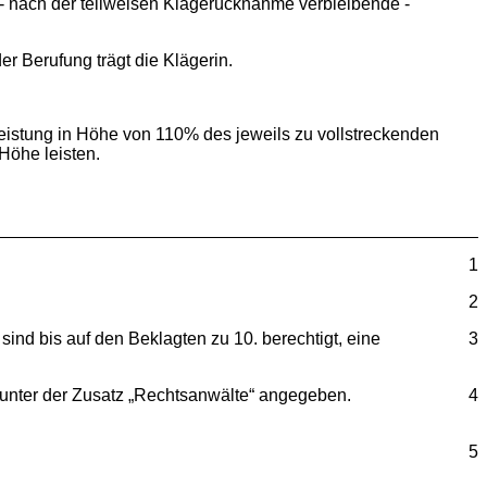
 ‑ nach der teilweisen Klagerücknahme verbleibende ‑
r Berufung trägt die Klägerin.
leistung in Höhe von 110% des jeweils zu vollstreckenden
Höhe leisten.
1
2
 sind bis auf den Beklagten zu 10. berechtigt, eine
3
unter der Zusatz „Rechtsanwälte“ angegeben.
4
5