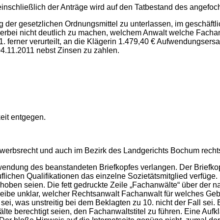
 einschließlich der Anträge wird auf den Tatbestand des angef
ung der gesetzlichen Ordnungsmittel zu unterlassen, im geschäf
ierbei nicht deutlich zu machen, welchem Anwalt welche Fachanw
1. ferner verurteilt, an die Klägerin 1.479,40 € Aufwendungse
.11.2011 nebst Zinsen zu zahlen.
eit entgegen.
werbsrecht und auch im Bezirk des Landgerichts Bochum rechts
endung des beanstandeten Briefkopfes verlangen. Der Briefkopf
ichen Qualifikationen das einzelne Sozietätsmitglied verfüge. 
gehoben seien. Die fett gedruckte Zeile „Fachanwälte“ über der 
leibe unklar, welcher Rechtsanwalt Fachanwalt für welches Gebi
i, was unstreitig bei dem Beklagten zu 10. nicht der Fall sei.
te berechtigt seien, den Fachanwaltstitel zu führen. Eine Aufkl