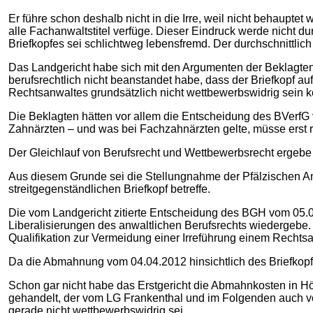
Er führe schon deshalb nicht in die Irre, weil nicht behaupte
alle Fachanwaltstitel verfüge. Dieser Eindruck werde nicht du
Briefkopfes sei schlichtweg lebensfremd. Der durchschnittlich
Das Landgericht habe sich mit den Argumenten der Beklagten
berufsrechtlich nicht beanstandet habe, dass der Briefkopf au
Rechtsanwaltes grundsätzlich nicht wettbewerbswidrig sein k
Die Beklagten hätten vor allem die Entscheidung des BVerfG
Zahnärzten – und was bei Fachzahnärzten gelte, müsse erst re
Der Gleichlauf von Berufsrecht und Wettbewerbsrecht ergebe
Aus diesem Grunde sei die Stellungnahme der Pfälzischen An
streitgegenständlichen Briefkopf betreffe.
Die vom Landgericht zitierte Entscheidung des BGH vom 05.05
Liberalisierungen des anwaltlichen Berufsrechts wiedergebe
Qualifikation zur Vermeidung einer Irreführung einem Rechts
Da die Abmahnung vom 04.04.2012 hinsichtlich des Briefkop
Schon gar nicht habe das Erstgericht die Abmahnkosten in 
gehandelt, der vom LG Frankenthal und im Folgenden auch vo
gerade nicht wettbewerbswidrig sei.