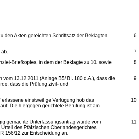
zu den Akten gereichten Schriftsatz der Beklagten
6
 ab.
7
zlei-Briefkopfes, in dem der Beklagte zu 10. sowie
8
 vom 13.12.2011 (Anlage B5/ Bl. 180 d.A.), dass die
9
de, dass die Prüfung zivil- und
f erlassene einstweilige Verfügung hob das
10
auf. Die hiergegen gerichtete Berufung ist am
ängig gemachte Unterlassungsantrag wurde vom
11
 Urteil des Pfälzischen Oberlandesgerichtes
ZR 158/12 zur Entscheidung an.