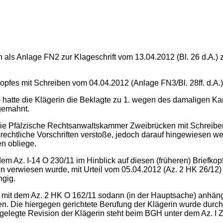
 als Anlage FN2 zur Klageschrift vom 13.04.2012 (Bl. 26 d.A.) 
opfes mit Schreiben vom 04.04.2012 (Anlage FN3/Bl. 28ff. d.A.)
hatte die Klägerin die Beklagte zu 1. wegen des damaligen Kan
bgemahnt.
 die Pfälzische Rechtsanwaltskammer Zweibrücken mit Schreiben
rechtliche Vorschriften verstoße, jedoch darauf hingewiesen wer
en obliege.
m Az. I-14 O 230/11 im Hinblick auf diesen (früheren) Briefkop
n verwiesen wurde, mit Urteil vom 05.04.2012 (Az. 2 HK 26/12) 
ngig.
it mit dem Az. 2 HK O 162/11 sodann (in der Hauptsache) anh
n. Die hiergegen gerichtete Berufung der Klägerin wurde durch
gelegte Revision der Klägerin steht beim BGH unter dem Az. I 