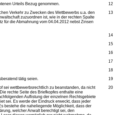
ochtenen Urteils Bezug genommen.
12
tlichen Verkehr zu Zwecken des Wettbewerbs u.a. den
13
altschaft zuzuordnen ist, wie in der rechten Spalte
rsatz für die Abmahnung vom 04.04.2012 nebst Zinsen
14
15
16
17
18
beratend tätig seien.
19
 sei wettbewerbsrechtlich zu beanstanden, da nicht
20
Die rechte Seite des Briefkopfes enthalte eine
nachfolgenden Auflistung der einzelnen Rechtsgebiete
et sei. Es werde der Eindruck erweckt, dass jeder
 Es bestehe die naheliegende Möglichkeit, dass der
ärung, welcher Anwalt berechtigt sei, den