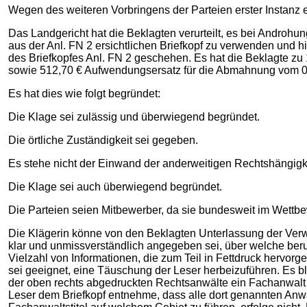
Wegen des weiteren Vorbringens der Parteien erster Instanz
Das Landgericht hat die Beklagten verurteilt, es bei Androh
aus der Anl. FN 2 ersichtlichen Briefkopf zu verwenden und h
des Briefkopfes Anl. FN 2 geschehen. Es hat die Beklagte zu 
sowie 512,70 € Aufwendungsersatz für die Abmahnung vom 04
Es hat dies wie folgt begründet:
Die Klage sei zulässig und überwiegend begründet.
Die örtliche Zuständigkeit sei gegeben.
Es stehe nicht der Einwand der anderweitigen Rechtshängigk
Die Klage sei auch überwiegend begründet.
Die Parteien seien Mitbewerber, da sie bundesweit im Wettbe
Die Klägerin könne von den Beklagten Unterlassung der Verw
klar und unmissverständlich angegeben sei, über welche berufl
Vielzahl von Informationen, die zum Teil in Fettdruck hervor
sei geeignet, eine Täuschung der Leser herbeizuführen. Es b
der oben rechts abgedruckten Rechtsanwälte ein Fachanwalt se
Leser dem Briefkopf entnehme, dass alle dort genannten Anwäl