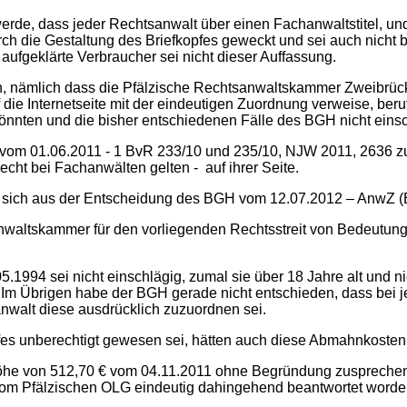
t werde, dass jeder Rechtsanwalt über einen Fachanwaltstitel, u
rch die Gestaltung des Briefkopfes geweckt und sei auch nicht be
 aufgeklärte Verbraucher sei nicht dieser Auffassung.
, nämlich dass die Pfälzische Rechtsanwaltskammer Zweibrücke
f die Internetseite mit der eindeutigen Zuordnung verweise, ber
önnten und die bisher entschiedenen Fälle des BGH nicht einsc
 vom 01.06.2011 - 1 BvR 233/10 und 235/10, NJW 2011, 2636 zu
cht bei Fachanwälten gelten - auf ihrer Seite.
 sich aus der Entscheidung des BGH vom 12.07.2012 – AnwZ (B
waltskammer für den vorliegenden Rechtsstreit von Bedeutung,
.1994 sei nicht einschlägig, zumal sie über 18 Jahre alt und n
. Im Übrigen habe der BGH gerade nicht entschieden, dass bei 
anwalt diese ausdrücklich zuzuordnen sei.
fes unberechtigt gewesen sei, hätten auch diese Abmahnkosten
Höhe von 512,70 € vom 04.11.2011 ohne Begründung zusprechen 
m Pfälzischen OLG eindeutig dahingehend beantwortet worden se