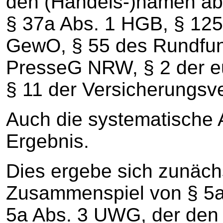
den (Handels-)namen abst
§ 37a Abs. 1 HGB, § 125
GewO, § 55 des Rundfunk
PresseG NRW, § 2 der e
§ 11 der Versicherungsv
Auch die systematische 
Ergebnis.
Dies ergebe sich zunäc
Zusammenspiel von § 5a
5a Abs. 3 UWG, der den 