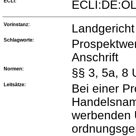
ECLI:
ECLI:DE:OL
Vorinstanz:
Landgericht
Schlagworte:
Prospektwe
Anschrift
Normen:
§§ 3, 5a, 
Leitsätze:
Bei einer P
Handelsname
werbenden 
ordnungsge