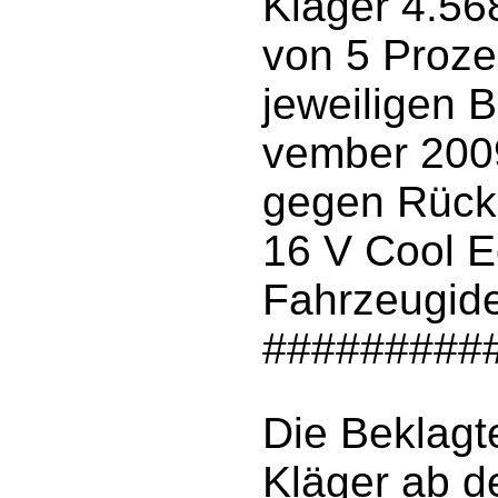
Kläger 4.56
von 5 Proz
jeweiligen 
vember 200
gegen Rück
16 V Cool E
Fahrzeugide
#########
Die Beklagte
Kläger ab d