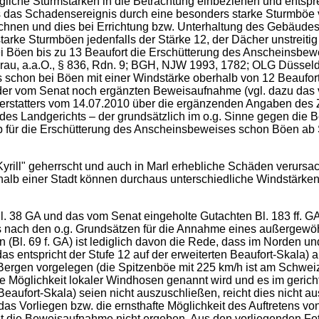
liche Sturmstärken in die Betrachtung einbeziehen und entspr
s das Schadensereignis durch eine besonders starke Sturmböe v
rechnen und dies bei Errichtung bzw. Unterhaltung des Gebäud
tarke Sturmböen jedenfalls der Stärke 12, der Dächer unstrei
ei Böen bis zu 13 Beaufort die Erschütterung des Anscheinsbew
dt/Sprau, a.a.O., § 836, Rdn. 9; BGH, NJW 1993, 1782; OLG Düs
chon bei Böen mit einer Windstärke oberhalb von 12 Beaufort 
 der vom Senat noch ergänzten Beweisaufnahme (vgl. dazu das
chterstatters vom 14.07.2010 über die ergänzenden Angaben de
des Landgerichts – der grundsätzlich im o.g. Sinne gegen die 
 für die Erschütterung des Anscheinsbeweises schon Böen ab St
ill" geherrscht und auch in Marl erhebliche Schäden verursacht 
alb einer Stadt können durchaus unterschiedliche Windstärken 
l. 38 GA und das vom Senat eingeholte Gutachten Bl. 183 ff. GA
nach den o.g. Grundsätzen für die Annahme eines außergewöhn
 (Bl. 69 f. GA) ist lediglich davon die Rede, dass im Norden 
 entspricht der Stufe 12 auf der erweiterten Beaufort-Skala) 
Bergen vorgelegen (die Spitzenböe mit 225 km/h ist am Schweiz
te Möglichkeit lokaler Windhosen genannt wird und es im gerich
Beaufort-Skala) seien nicht auszuschließen, reicht dies nicht a
das Vorliegen bzw. die ernsthafte Möglichkeit des Auftretens 
 die Beweisaufnahme nicht ergeben. Aus den vorliegenden Fotos 