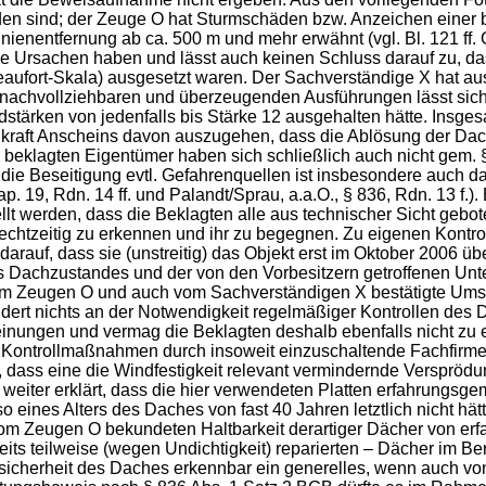
n sind; der Zeuge O hat Sturmschäden bzw. Anzeichen einer 
inienentfernung ab ca. 500 m und mehr erwähnt (vgl. Bl. 121 ff.
ge Ursachen haben und lässt auch keinen Schluss darauf zu, 
Beaufort-Skala) ausgesetzt waren. Der Sachverständige X hat a
nachvollziehbaren und überzeugenden Ausführungen lässt sich i
ärken von jedenfalls bis Stärke 12 ausgehalten hätte. Insges
raft Anscheins davon auszugehen, dass die Ablösung der Dacht
 beklagten Eigentümer haben sich schließlich auch nicht gem. 
r die Beseitigung evtl. Gefahrenquellen ist insbesondere auch
ap. 19, Rdn. 14 ff. und Palandt/Sprau, a.a.O., § 836, Rdn. 13 
lt werden, dass die Beklagten alle aus technischer Sicht ge
rechtzeitig zu erkennen und ihr zu begegnen. Zu eigenen Ko
arauf, dass sie (unstreitig) das Objekt erst im Oktober 2006 
 des Dachzustandes und der von den Vorbesitzern getroffenen Un
vom Zeugen O und auch vom Sachverständigen X bestätigte Umst
ndert nichts an der Notwendigkeit regelmäßiger Kontrollen des
inungen und vermag die Beklagten deshalb ebenfalls nicht zu e
Kontrollmaßnahmen durch insoweit einzuschaltende Fachfirmen
, dass eine die Windfestigkeit relevant vermindernde Versprödu
weiter erklärt, dass die hier verwendeten Platten erfahrungs
o eines Alters des Daches von fast 40 Jahren letztlich nicht 
 vom Zeugen O bekundeten Haltbarkeit derartiger Dächer von er
its teilweise (wegen Undichtigkeit) reparierten – Dächer im Be
urmsicherheit des Daches erkennbar ein generelles, wenn auch 