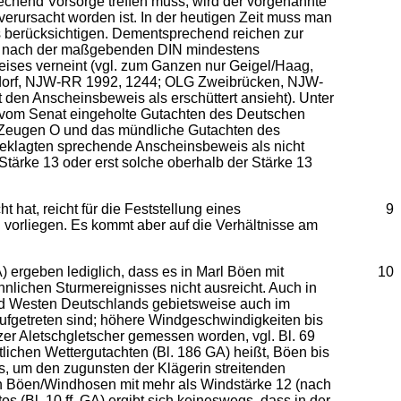
echend Vorsorge treffen muss, wird der vorgenannte
erursacht worden ist. In der heutigen Zeit muss man
es berücksichtigen. Dementsprechend reichen zur
tig nach der maßgebenden DIN mindestens
eises verneint (vgl. zum Ganzen nur Geigel/Haag,
seldorf, NJW-RR 1992, 1244; OLG Zweibrücken, NJW-
den Anscheinsbeweis als erschüttert ansieht). Unter
 vom Senat eingeholte Gutachten des Deutschen
s Zeugen O und das mündliche Gutachten des
Beklagten sprechende Anscheinsbeweis als nicht
ärke 13 oder erst solche oberhalb der Stärke 13
hat, reicht für die Feststellung eines
9
vorliegen. Es kommt aber auf die Verhältnisse am
) ergeben lediglich, dass es in Marl Böen mit
10
lichen Sturmereignisses nicht ausreicht. Auch in
und Westen Deutschlands gebietsweise auch im
aufgetreten sind; höhere Windgeschwindigkeiten bis
er Aletschgletscher gemessen worden, vgl. Bl. 69
tlichen Wettergutachten (Bl. 186 GA) heißt, Böen bis
us, um den zugunsten der Klägerin streitenden
von Böen/Windhosen mit mehr als Windstärke 12 (nach
(Bl. 10 ff. GA) ergibt sich keineswegs, dass in der