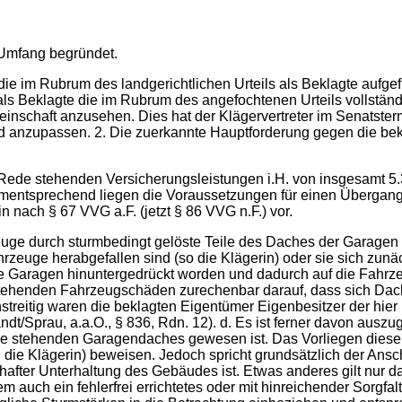
m Umfang begründet.
ie im Rubrum des landgerichtlichen Urteils als Beklagte aufge
h als Beklagte die im Rubrum des angefochtenen Urteils vollstä
inschaft anzusehen. Dies hat der Klägervertreter im Senatsterm
d anzupassen. 2. Die zuerkannte Hauptforderung gegen die bek
 in Rede stehenden Versicherungsleistungen i.H. von insgesamt 
mentsprechend liegen die Voraussetzungen für einen Übergang
 nach § 67 VVG a.F. (jetzt § 86 VVG n.F.) vor.
rzeuge durch sturmbedingt gelöste Teile des Daches der Garage
ahrzeuge herabgefallen sind (so die Klägerin) oder sie sich zun
e Garagen hinuntergedrückt worden und dadurch auf die Fahrze
stehenden Fahrzeugschäden zurechenbar darauf, dass sich Dach
treitig waren die beklagten Eigentümer Eigenbesitzer der hier
landt/Sprau, a.a.O., § 836, Rdn. 12). d. Es ist ferner davon aus
ede stehenden Garagendaches gewesen ist. Das Vorliegen diese
h die Klägerin) beweisen. Jedoch spricht grundsätzlich der Ans
hafter Unterhaltung des Gebäudes ist. Etwas anderes gilt nur 
m auch ein fehlerfrei errichtetes oder mit hinreichender Sorgfa