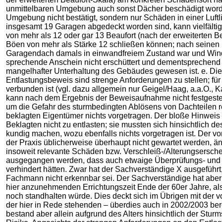
unmittelbaren Umgebung auch sonst Dächer beschädigt worde
Umgebung nicht bestätigt, sondern nur Schäden in einer Luftl
insgesamt 19 Garagen abgedeckt worden sind, kann vielfälti
von mehr als 12 oder gar 13 Beaufort (nach der erweiterten 
Böen von mehr als Stärke 12 schließen können; nach seinen 
Garagendach damals in einwandfreiem Zustand war und Windst
sprechende Anschein nicht erschüttert und dementsprechend k
mangelhafter Unterhaltung des Gebäudes gewesen ist. e. Die
Entlastungsbeweis sind strenge Anforderungen zu stellen; fü
verbunden ist (vgl. dazu allgemein nur Geigel/Haag, a.a.O., K
kann nach dem Ergebnis der Beweisaufnahme nicht festgestel
um die Gefahr des sturmbedingten Ablösens von Dachteilen 
beklagten Eigentümer nichts vorgetragen. Der bloße Hinweis d
Beklagten nicht zu entlasten; sie mussten sich hinsichtlich
kundig machen, wozu ebenfalls nichts vorgetragen ist. Der 
der Praxis üblicherweise überhaupt nicht gewartet werden, ä
insoweit relevante Schäden bzw. Verschleiß-/Alterungsersche
ausgegangen werden, dass auch etwaige Überprüfungs- und 
verhindert hätten. Zwar hat der Sachverständige X ausgeführt
Fachmann nicht erkennbar sei. Der Sachverständige hat aber 
hier anzunehmenden Errichtungszeit Ende der 60er Jahre, als
noch standhalten würde. Dies deckt sich im Übrigen mit der
der hier in Rede stehenden – überdies auch in 2002/2003 bere
bestand aber allein aufgrund des Alters hinsichtlich der St