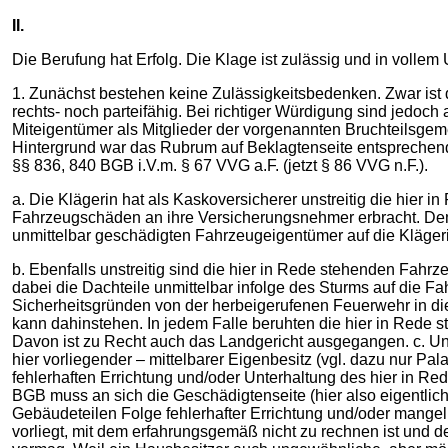
II.
Die Berufung hat Erfolg. Die Klage ist zulässig und in volle
1. Zunächst bestehen keine Zulässigkeitsbedenken. Zwar ist d
rechts- noch parteifähig. Bei richtiger Würdigung sind jedoc
Miteigentümer als Mitglieder der vorgenannten Bruchteilsgeme
Hintergrund war das Rubrum auf Beklagtenseite entsprechen
§§ 836, 840 BGB i.V.m. § 67 VVG a.F. (jetzt § 86 VVG n.F.).
a. Die Klägerin hat als Kaskoversicherer unstreitig die hier
Fahrzeugschäden an ihre Versicherungsnehmer erbracht. De
unmittelbar geschädigten Fahrzeugeigentümer auf die Klägerin
b. Ebenfalls unstreitig sind die hier in Rede stehenden Fah
dabei die Dachteile unmittelbar infolge des Sturms auf die F
Sicherheitsgründen von der herbeigerufenen Feuerwehr in di
kann dahinstehen. In jedem Falle beruhten die hier in Rede 
Davon ist zu Recht auch das Landgericht ausgegangen. c. Uns
hier vorliegender – mittelbarer Eigenbesitz (vgl. dazu nur Pa
fehlerhaften Errichtung und/oder Unterhaltung des hier in R
BGB muss an sich die Geschädigtenseite (hier also eigentlic
Gebäudeteilen Folge fehlerhafter Errichtung und/oder mangel
vorliegt, mit dem erfahrungsgemäß nicht zu rechnen ist und de