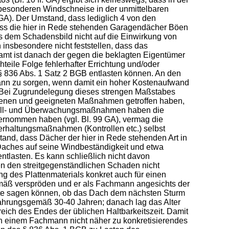
besonderen Windschneise in der unmittelbaren
 GA). Der Umstand, dass lediglich 4 von den
dass die hier in Rede stehenden Garagendächer Böen
us dem Schadensbild nicht auf die Einwirkung von
nsbesondere nicht feststellen, dass das
amt ist danach der gegen die beklagten Eigentümer
eile Folge fehlerhafter Errichtung und/oder
§ 836 Abs. 1 Satz 2 BGB entlasten können. An den
 dann zu sorgen, wenn damit ein hoher Kostenaufwand
f.). Bei Zugrundelegung dieses strengen Maßstabes
botenen und geeigneten Maßnahmen getroffen haben,
ntroll- und Überwachungsmaßnahmen haben die
übernommen haben (vgl. Bl. 99 GA), vermag die
terhaltungsmaßnahmen (Kontrollen etc.) selbst
and, dass Dächer der hier in Rede stehenden Art in
 Daches auf seine Windbeständigkeit und etwa
ntlasten. Es kann schließlich nicht davon
 den streitgegenständlichen Schaden nicht
ng des Plattenmaterials konkret auch für einen
gemäß verspröden und er als Fachmann angesichts der
hätte sagen können, ob das Dach dem nächsten Sturm
fahrungsgemäß 30-40 Jahren; danach lag das Alter
reich des Endes der üblichen Haltbarkeitszeit. Damit
von einem Fachmann nicht näher zu konkretisierendes