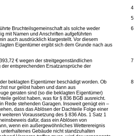
4
5
führte Bruchteilsgemeinschaft als solche weder
6
ndig mit Namen und Anschriften aufgeführten
in auch ausdrücklich klargestellt. Vor diesem
lagten Eigentümer ergibt sich dem Grunde nach aus
5.393,72 € wegen der streitgegenständlichen
7
 der entsprechenden Ersatzansprüche der
n der beklagten Eigentümer beschädigt worden. Ob
8
ächst nur gelöst haben und dann aus
uge geraten sind (so die beklagten Eigentümer)
teile gelöst haben, was für § 836 BGB ausreicht.
 in Rede stehenden Garagen. Insoweit genügt ein –
zugehen, dass das Ablösen der Dachteile Folge einer
r weiteren Voraussetzung des § 836 Abs. 1 Satz 1
cheinsbeweis dafür, dass ein Ablösen von
dann, wenn ein außergewöhnliches Wetterereignis
lt unterhaltenes Gebäude nicht standzuhalten