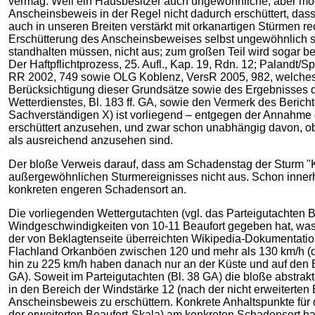
vermag. Weil ein Hausbesitzer auch ungewöhnliche, aber mög
Anscheinsbeweis in der Regel nicht dadurch erschüttert, das
auch in unseren Breiten verstärkt mit orkanartigen Stürmen 
Erschütterung des Anscheinsbeweises selbst ungewöhnlich s
standhalten müssen, nicht aus; zum großen Teil wird sogar b
Der Haftpflichtprozess, 25. Aufl., Kap. 19, Rdn. 12; Palan
RR 2002, 749 sowie OLG Koblenz, VersR 2005, 982, welches s
Berücksichtigung dieser Grundsätze sowie des Ergebnisses
Wetterdienstes, Bl. 183 ff. GA, sowie den Vermerk des Beri
Sachverständigen X) ist vorliegend – entgegen der Annahme 
erschüttert anzusehen, und zwar schon unabhängig davon, ob
als ausreichend anzusehen sind.
Der bloße Verweis darauf, dass am Schadenstag der Sturm "Kyr
außergewöhnlichen Sturmereignisses nicht aus. Schon innerh
konkreten engeren Schadensort an.
Die vorliegenden Wettergutachten (vgl. das Parteigutachten B
Windgeschwindigkeiten von 10-11 Beaufort gegeben hat, was 
der von Beklagtenseite überreichten Wikipedia-Dokumentation
Flachland Orkanböen zwischen 120 und mehr als 130 km/h (das
hin zu 225 km/h haben danach nur an der Küste und auf den 
GA). Soweit im Parteigutachten (Bl. 38 GA) die bloße abstrak
in den Bereich der Windstärke 12 (nach der nicht erweiterten 
Anscheinsbeweis zu erschüttern. Konkrete Anhaltspunkte für 
der erweiterten Beaufort-Skala) am konkreten Schadensort hat