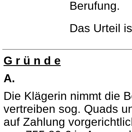
Berufung.
Das Urteil is
G r ü n d e
A.
Die Klägerin nimmt die B
vertreiben sog. Quads u
auf Zahlung vorgerichtl