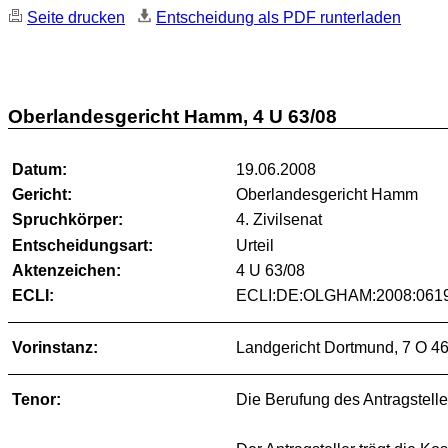
Seite drucken
Entscheidung als PDF runterladen
Oberlandesgericht Hamm, 4 U 63/08
Datum:
19.06.2008
Gericht:
Oberlandesgericht Hamm
Spruchkörper:
4. Zivilsenat
Entscheidungsart:
Urteil
Aktenzeichen:
4 U 63/08
ECLI:
ECLI:DE:OLGHAM:2008:0619
Vorinstanz:
Landgericht Dortmund, 7 O 4
Tenor:
Die Berufung des Antragstell