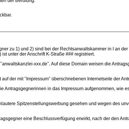
sten der Berufung.
eckbar.
gner zu 1) und 2) sind bei der Rechtsanwaltskammer in I an der L
st unter der Anschrift K-Straße ### registriert.
in "anwaltskanzlei-xxx.de". Auf diese Domain weisen die Antrags
 auf der mit "Impressum" überschriebenen Internetseite der Ant
ie Antragsgegnerinnen in das Impressum aufgenommen, wie es di
e unlautere Spitzenstellungswerbung gesehen und wegen des un
ntragsgegner eine Beschlussverfügung erwirkt, nach der den An