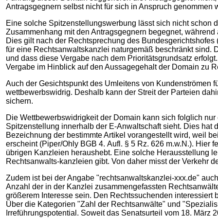
Antragsgegnern selbst nicht für sich in Anspruch genommen w
Eine solche Spitzenstellungswerbung lässt sich nicht schon
Zusammenhang mit den Antragsgegnern begegnet, während and
Dies gilt nach der Rechtsprechung des Bundesgerichtshofes 
für eine Rechtsanwaltskanzlei naturgemäß beschränkt sind. 
und dass diese Vergabe nach dem Prioritätsgrundsatz erfolgt
Vergabe im Hinblick auf den Aussagegehalt der Domain zu Rech
Auch der Gesichtspunkt des Umleitens von Kundenströmen führt n
wettbewerbswidrig. Deshalb kann der Streit der Parteien da
sichern.
Die Wettbewerbswidrigkeit der Domain kann sich folglich nur 
Spitzenstellung innerhalb der E-Anwaltschaft sieht. Dies hat
Bezeichnung der bestimmte Artikel vorangestellt wird, weil
erscheint (Piper/Ohly BGB 4. Aufl. § 5 Rz. 626 m.w.N.). Hier f
übrigen Kanzleien heraushebt. Eine solche Herausstellung lei
Rechtsanwalts-kanzleien gibt. Von daher misst der Verkehr 
Zudem ist bei der Angabe "rechtsanwaltskanzlei-xxx.de" auch n
Anzahl der in der Kanzlei zusammengefassten Rechtsanwälte 
größerem Interesse sein. Den Rechtssuchenden interessiert b
Über die Kategorien "Zahl der Rechtsanwälte" und "Spezialis
Irreführungspotential. Soweit das Senatsurteil vom 18. Mär