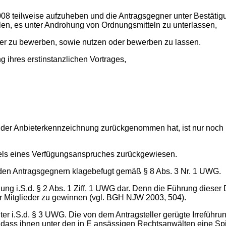
008 teilweise aufzuheben und die Antragsgegner unter Bestäti
en, es unter Androhung von Ordnungsmitteln zu unterlassen,
der zu bewerben, sowie nutzen oder bewerben zu lassen.
 ihres erstinstanzlichen Vortrages,
 der Anbieterkennzeichnung zurückgenommen hat, ist nur noch ü
els eines Verfügungsanspruches zurückgewiesen.
u den Antragsgegnern klagebefugt gemäß § 8 Abs. 3 Nr. 1 UWG.
g i.S.d. § 2 Abs. 1 Ziff. 1 UWG dar. Denn die Führung dieser 
r Mitglieder zu gewinnen (vgl. BGH NJW 2003, 504).
r i.S.d. § 3 UWG. Die von dem Antragsteller gerügte Irreführung
 dass ihnen unter den in E ansässigen Rechtsanwälten eine Sp