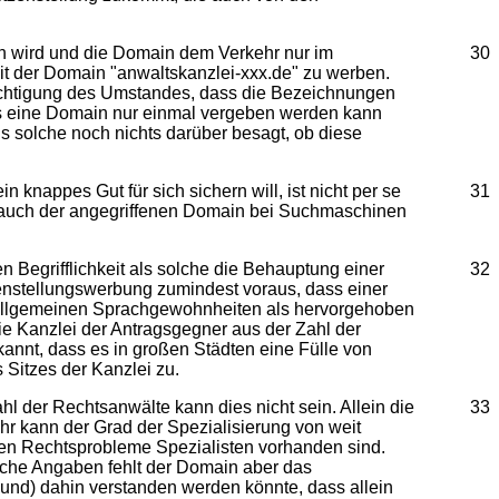
en wird und die Domain dem Verkehr nur im
30
 der Domain "anwaltskanzlei-xxx.de" zu werben.
sichtigung des Umstandes, dass die Bezeichnungen
ass eine Domain nur einmal vergeben werden kann
s solche noch nichts darüber besagt, ob diese
 knappes Gut für sich sichern will, ist nicht per se
31
brauch der angegriffenen Domain bei Suchmaschinen
n Begrifflichkeit als solche die Behauptung einer
32
tzenstellungswerbung zumindest voraus, dass einer
n allgemeinen Sprachgewohnheiten als hervorgehoben
 die Kanzlei der Antragsgegner aus der Zahl der
kannt, dass es in großen Städten eine Fülle von
Sitzes der Kanzlei zu.
hl der Rechtsanwälte kann dies nicht sein. Allein die
33
r kann der Grad der Spezialisierung von weit
ten Rechtsprobleme Spezialisten vorhanden sind.
olche Angaben fehlt der Domain aber das
und) dahin verstanden werden könnte, dass allein