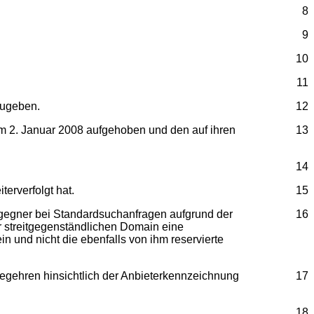
8
9
10
11
zugeben.
12
m 2. Januar 2008 aufgehoben und den auf ihren
13
14
terverfolgt hat.
15
gsgegner bei Standardsuchanfragen aufgrund der
16
er streitgegenständlichen Domain eine
und nicht die ebenfalls von ihm reservierte
begehren hinsichtlich der Anbieterkennzeichnung
17
18