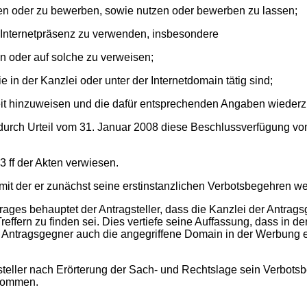
zen oder zu bewerben, sowie nutzen oder bewerben zu lassen;
 Internetpräsenz zu verwenden, insbesondere
n oder auf solche zu verweisen;
ie in der Kanzlei oder unter der Internetdomain tätig sind;
beit hinzuweisen und die dafür entsprechenden Angaben wieder
durch Urteil vom 31. Januar 2008 diese Beschlussverfügung vo
3 ff der Akten verwiesen.
mit der er zunächst seine erstinstanzlichen Verbotsbegehren wei
trages behauptet der Antragsteller, dass die Kanzlei der Antra
effern zu finden sei. Dies vertiefe seine Auffassung, dass in d
ntragsgegner auch die angegriffene Domain in der Werbung ein 
teller nach Erörterung der Sach- und Rechtslage sein Verbots
enommen.