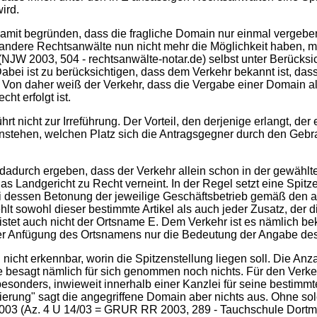
ird.
 damit begründen, dass die fragliche Domain nur einmal vergeb
ere Rechtsanwälte nun nicht mehr die Möglichkeit haben, mit
(NJW 2003, 504 - rechtsanwälte-notar.de) selbst unter Berück
Dabei ist zu berücksichtigen, dass dem Verkehr bekannt ist, d
. Von daher weiß der Verkehr, dass die Vergabe einer Domain al
t erfolgt ist.
icht zur Irreführung. Der Vorteil, den derjenige erlangt, der ein
hinstehen, welchen Platz sich die Antragsgegner durch den Ge
dadurch ergeben, dass der Verkehr allein schon in der gewählte
 das Landgericht zu Recht verneint. In der Regel setzt eine Spi
 bei dessen Betonung der jeweilige Geschäftsbetrieb gemäß de
ehlt sowohl dieser bestimmte Artikel als auch jeder Zusatz, der
stet auch nicht der Ortsname E. Dem Verkehr ist es nämlich be
der Anfügung des Ortsnamens nur die Bedeutung der Angabe des 
icht erkennbar, worin die Spitzenstellung liegen soll. Die Anza
besagt nämlich für sich genommen noch nichts. Für den Verkeh
esonders, inwieweit innerhalb einer Kanzlei für seine bestimm
ierung" sagt die angegriffene Domain aber nichts aus. Ohne s
z 2003 (Az. 4 U 14/03 = GRUR RR 2003, 289 - Tauchschule Dortm