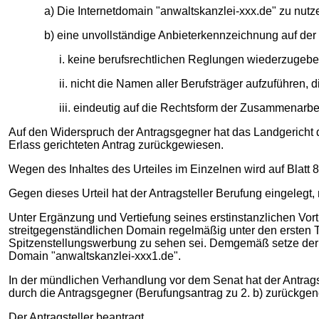
a) Die Internetdomain "anwaltskanzlei-xxx.de" zu nut
b) eine unvollständige Anbieterkennzeichnung auf der
i. keine berufsrechtlichen Reglungen wiederzugebe
ii. nicht die Namen aller Berufsträger aufzuführen, d
iii. eindeutig auf die Rechtsform der Zusammenar
Auf den Widerspruch der Antragsgegner hat das Landgericht 
Erlass gerichteten Antrag zurückgewiesen.
Wegen des Inhaltes des Urteiles im Einzelnen wird auf Blatt 8
Gegen dieses Urteil hat der Antragsteller Berufung eingelegt, 
Unter Ergänzung und Vertiefung seines erstinstanzlichen Vor
streitgegenständlichen Domain regelmäßig unter den ersten Tr
Spitzenstellungswerbung zu sehen sei. Demgemäß setze der A
Domain "anwaltskanzlei-xxx1.de".
In der mündlichen Verhandlung vor dem Senat hat der Antrags
durch die Antragsgegner (Berufungsantrag zu 2. b) zurückg
Der Antragsteller beantragt,