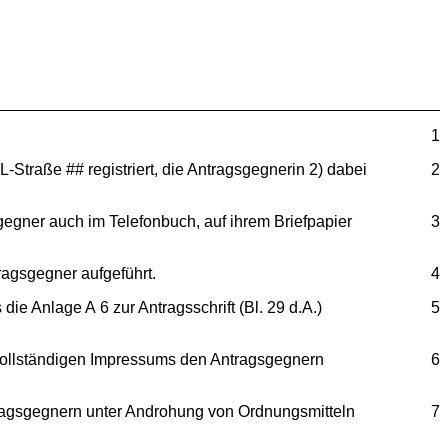
1
-Straße ## registriert, die Antragsgegnerin 2) dabei
2
gegner auch im Telefonbuch, auf ihrem Briefpapier
3
ragsgegner aufgeführt.
4
e Anlage A 6 zur Antragsschrift (Bl. 29 d.A.)
5
vollständigen Impressums den Antragsgegnern
6
tragsgegnern unter Androhung von Ordnungsmitteln
7