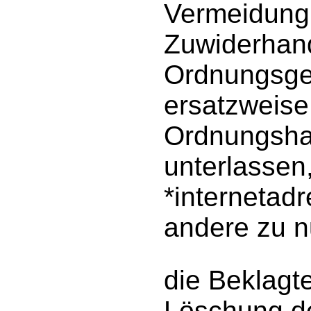
Vermeidung 
Zuwiderhand
Ordnungsgel
ersatzweise
Ordnungshaf
unterlassen
*internetadr
andere zu n
die Beklagte
Löschung de