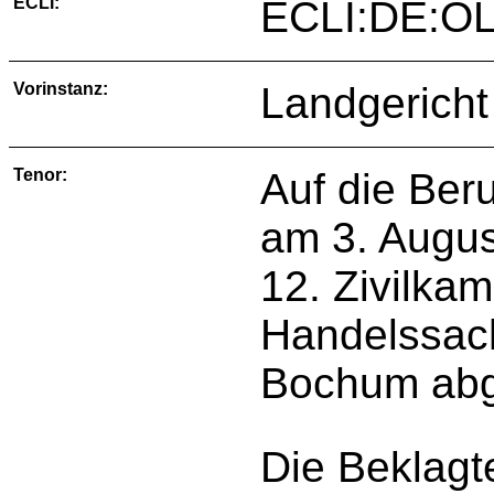
ECLI:
ECLI:DE:OL
Vorinstanz:
Landgerich
Tenor:
Auf die Ber
am 3. Augus
12. Zivilka
Handelssach
Bochum abg
Die Beklagte