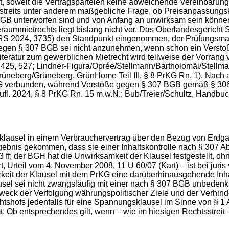
 soweit die Vertragsparteien keine abweichende Vereinbarung ge
htsstreits unter anderem maßgebliche Frage, ob Preisanpassun
GB unterworfen sind und von Anfang an unwirksam sein können, 
aummietrechts liegt bislang nicht vor. Das Oberlandesgericht 
S 2024, 3735) den Standpunkt eingenommen, der Prüfungsmaßst
oß gegen § 307 BGB sei nicht anzunehmen, wenn schon ein Vers
iteratur zum gewerblichen Mietrecht wird teilweise der Vorrang v
25, 527; Lindner-Figura/Oprée/Stellmann/Bartholomäi/Stellmann
rüneberg/Grüneberg, GrünHome Teil III, § 8 PrKG Rn. 1). Nach 
rKG verbunden, während Verstöße gegen § 307 BGB gemäß § 30
fl. 2024, § 8 PrKG Rn. 15 m.w.N.; Bub/Treier/Schultz, Handbuc
sklausel in einem Verbrauchervertrag über den Bezug von Erdga
ebnis gekommen, dass sie einer Inhaltskontrolle nach § 307 Abs
 ff; der BGH hat die Unwirksamkeit der Klausel festgestellt, oh
 Urteil vom 4. November 2008, 11 U 60/07 (Kart) – ist bei juris 
barkeit der Klausel mit dem PrKG eine darüberhinausgehende Inh
el sei nicht zwangsläufig mit einer nach § 307 BGB unbeden
weck der Verfolgung währungspolitischer Ziele und der Verhin
shofs jedenfalls für eine Spannungsklausel im Sinne von § 1 Ab
b entsprechendes gilt, wenn – wie im hiesigen Rechtsstreit – 