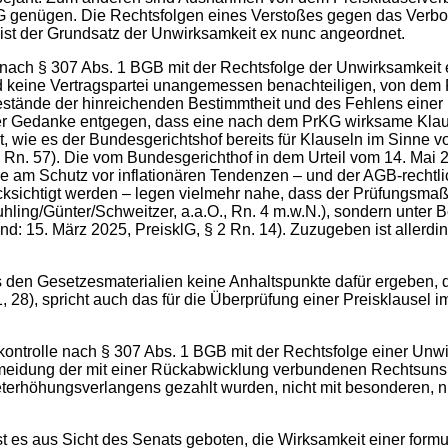
genügen. Die Rechtsfolgen eines Verstoßes gegen das Verbot d
 ist der Grundsatz der Unwirksamkeit ex nunc angeordnet.
e nach § 307 Abs. 1 BGB mit der Rechtsfolge der Unwirksamkeit
und keine Vertragspartei unangemessen benachteiligen, von dem 
estände der hinreichenden Bestimmtheit und des Fehlens ein
 der Gedanke entgegen, dass eine nach dem PrKG wirksame Klau
wie es der Bundesgerichtshof bereits für Klauseln im Sinne v
., Rn. 57). Die vom Bundesgerichthof in dem Urteil vom 14. Mai 
e am Schutz vor inflationären Tendenzen – und der AGB-rechtlic
cksichtigt werden – legen vielmehr nahe, dass der Prüfungsmaß
uhling/Günter/Schweitzer, a.a.O., Rn. 4 m.w.N.), sondern unter 
: 15. März 2025, PreisklG, § 2 Rn. 14). Zuzugeben ist allerdin
s den Gesetzesmaterialien keine Anhaltspunkte dafür ergeben,
, 28), spricht auch das für die Überprüfung einer Preisklausel
ontrolle nach § 307 Abs. 1 BGB mit der Rechtsfolge einer Unwi
rmeidung der mit einer Rückabwicklung verbundenen Rechtsunsich
terhöhungsverlangens gezahlt wurden, nicht mit besonderen, n
t es aus Sicht des Senats geboten, die Wirksamkeit einer form