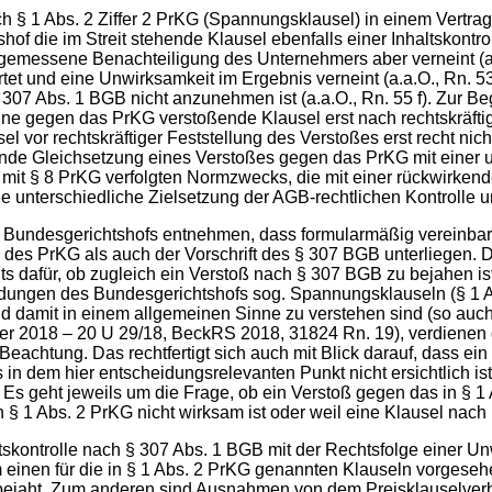
ch § 1 Abs. 2 Ziffer 2 PrKG (Spannungsklausel) in einem Vertra
f die im Streit stehende Klausel ebenfalls einer Inhaltskontro
ngemessene Benachteiligung des Unternehmers aber verneint (a.
t und eine Unwirksamkeit im Ergebnis verneint (a.a.O., Rn. 53 f
07 Abs. 1 BGB nicht anzunehmen ist (a.a.O., Rn. 55 f). Zur Be
gegen das PrKG verstoßende Klausel erst nach rechtskräftige
el vor rechtskräftiger Feststellung des Verstoßes erst recht ni
ndende Gleichsetzung eines Verstoßes gegen das PrKG mit eine
mit § 8 PrKG verfolgten Normzwecks, die mit einer rückwirke
e unterschiedliche Zielsetzung der AGB-rechtlichen Kontrolle u
Bundesgerichtshofs entnehmen, dass formularmäßig vereinbart
des PrKG als auch der Vorschrift des § 307 BGB unterliegen. 
dafür, ob zugleich ein Verstoß nach § 307 BGB zu bejahen ist; 
ungen des Bundesgerichtshofs sog. Spannungsklauseln (§ 1 Abs.
 damit in einem allgemeinen Sinne zu verstehen sind (so auch
ober 2018 – 20 U 29/18, BeckRS 2018, 31824 Rn. 19), verdienen
eachtung. Das rechtfertigt sich auch mit Blick darauf, dass ei
in dem hier entscheidungsrelevanten Punkt nicht ersichtlich is
 Es geht jeweils um die Frage, ob ein Verstoß gegen das in § 1
§ 1 Abs. 2 PrKG nicht wirksam ist oder weil eine Klausel nach §
skontrolle nach § 307 Abs. 1 BGB mit der Rechtsfolge einer Unw
einen für die in § 1 Abs. 2 PrKG genannten Klauseln vorgesehe
bejaht. Zum anderen sind Ausnahmen von dem Preisklauselverbot 