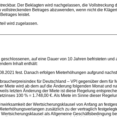
ollstreckbar. Der Beklagten wird nachgelassen, die Vollstreckun
u vollstreckenden Betrages abzuwenden, wenn nicht die Klägeri
Betrages leistet.
eil wird zugelassen.
9 geschlossenen, auf eine Dauer von 10 Jahren befristeten un
endem Inhalt enthält:
 31.08.2021 fest. Danach erfolgen Mieterhöhungen aufgrund nac
rbraucherpreisindex für Deutschland – VPI gegenüber dem für Ma
der Miete wird ab dem auf die Änderung folgenden Monat und nac
weils letzten Änderung der Miete ist diese Regelung entsprech
zinses 100 % = 1.748,00 €. Als Miete im Sinne dieser Regelung 
nwirksamkeit der Wertsicherungsklausel von Anfang an festges
 Mieterhöhungsverlangen zusätzlich zu der vertraglich festgelegte
ie Wertsicherungsklausel als Allgemeine Geschäftsbedingung be