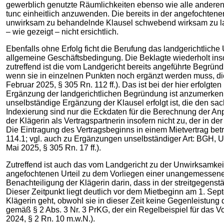
gewerblich genutzte Räumlichkeiten ebenso wie alle anderen 
tunc einheitlich anzuwenden. Die bereits in der angefochten
unwirksam zu behandelnde Klausel schwebend wirksam zu lasse
– wie gezeigt – nicht ersichtlich.
Ebenfalls ohne Erfolg ficht die Berufung das landgerichtliche
allgemeine Geschäftsbedingung. Die Beklagte wiederholt insof
zutreffend ist die vom Landgericht bereits angeführte Begrün
wenn sie in einzelnen Punkten noch ergänzt werden muss, d
Februar 2025, § 305 Rn. 112 ff.). Das ist bei der hier erfol
Ergänzung der landgerichtlichen Begründung ist anzumerken,
unselbständige Ergänzung der Klausel erfolgt ist, die den sa
Indexierung sind nur die Eckdaten für die Berechnung der A
der Klägerin als Vertragspartnerin insofern nicht zu, der in 
Die Eintragung des Vertragsbeginns in einem Mietvertrag betr
114.1; vgl. auch zu Ergänzungen unselbständiger Art: BGH, 
Mai 2025, § 305 Rn. 17 ff.).
Zutreffend ist auch das vom Landgericht zu der Unwirksamkei
angefochtenen Urteil zu dem Vorliegen einer unangemessenen 
Benachteiligung der Klägerin darin, dass in der streitgegens
Dieser Zeitpunkt liegt deutlich vor dem Mietbeginn am 1. Sept
Klägerin geht, obwohl sie in dieser Zeit keine Gegenleistung 
gemäß § 2 Abs. 3 Nr. 3 PrKG, der ein Regelbeispiel für das 
2024, § 2 Rn. 10 m.w.N.).