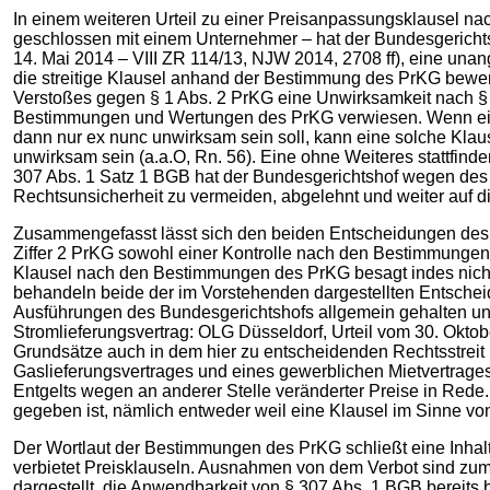
In einem weiteren Urteil zu einer Preisanpassungsklausel na
geschlossen mit einem Unternehmer – hat der Bundesgerichtsho
14. Mai 2014 – VIII ZR 114/13, NJW 2014, 2708 ff), eine una
die streitige Klausel anhand der Bestimmung des PrKG bewerte
Verstoßes gegen § 1 Abs. 2 PrKG eine Unwirksamkeit nach § 3
Bestimmungen und Wertungen des PrKG verwiesen. Wenn eine 
dann nur ex nunc unwirksam sein soll, kann eine solche Klaus
unwirksam sein (a.a.O, Rn. 56). Eine ohne Weiteres stattfi
307 Abs. 1 Satz 1 BGB hat der Bundesgerichtshof wegen des 
Rechtsunsicherheit zu vermeiden, abgelehnt und weiter auf di
Zusammengefasst lässt sich den beiden Entscheidungen des 
Ziffer 2 PrKG sowohl einer Kontrolle nach den Bestimmungen 
Klausel nach den Bestimmungen des PrKG besagt indes nichts 
behandeln beide der im Vorstehenden dargestellten Entscheid
Ausführungen des Bundesgerichtshofs allgemein gehalten und
Stromlieferungsvertrag: OLG Düsseldorf, Urteil vom 30. Okt
Grundsätze auch in dem hier zu entscheidenden Rechtsstreit B
Gaslieferungsvertrages und eines gewerblichen Mietvertrages 
Entgelts wegen an anderer Stelle veränderter Preise in Rede.
gegeben ist, nämlich entweder weil eine Klausel im Sinne von 
Der Wortlaut der Bestimmungen des PrKG schließt eine Inhalt
verbietet Preisklauseln. Ausnahmen von dem Verbot sind zum 
dargestellt, die Anwendbarkeit von § 307 Abs. 1 BGB bereits 