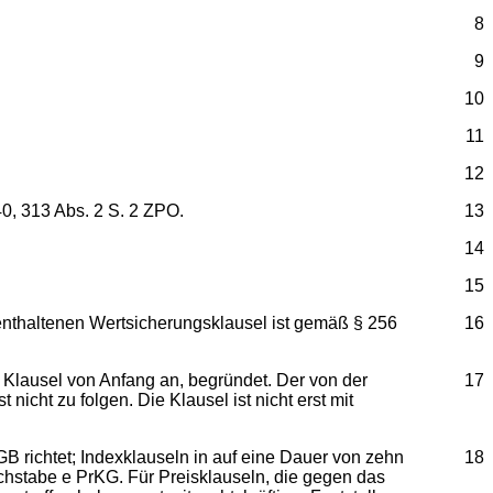
8
9
10
11
12
0, 313 Abs. 2 S. 2 ZPO.
13
14
15
 enthaltenen Wertsicherungsklausel ist gemäß § 256
16
 Klausel von Anfang an, begründet. Der von der
17
icht zu folgen. Die Klausel ist nicht erst mit
B richtet; Indexklauseln in auf eine Dauer von zehn
18
chstabe e PrKG. Für Preisklauseln, die gegen das