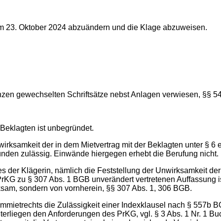
vom 23. Oktober 2024 abzuändern und die Klage abzuweisen.
anzen gewechselten Schriftsätze nebst Anlagen verwiesen, §§ 54
Beklagten ist unbegründet.
wirksamkeit der in dem Mietvertrag mit der Beklagten unter § 6
ünden zulässig. Einwände hiergegen erhebt die Berufung nicht.
der Klägerin, nämlich die Feststellung der Unwirksamkeit der
G zu § 307 Abs. 1 BGB unverändert vertretenen Auffassung ist n
ksam, sondern von vornherein, §§ 307 Abs. 1, 306 BGB.
mietrechts die Zulässigkeit einer Indexklausel nach § 557b BG
terliegen den Anforderungen des PrKG, vgl. § 3 Abs. 1 Nr. 1 Bu