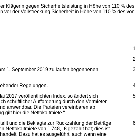
g der Klägerin gegen Sicherheitsleistung in Höhe von 110 % des
n vor der Vollstreckung Sicherheit in Höhe von 110 % des von
1
2
d am 1. September 2019 zu laufen begonnenen
3
hstehender Regelungen.
4
i 2017 veröffentlichten Index, so ändert sich
5
h schriftlicher Aufforderung durch den Vermieter
end anwendbar. Die Parteien vereinbaren ab
gilt hier die Nettokaltmiete.“
tellt und die Beklagte zur Rückzahlung der Beträge
6
n Nettokaltmiete von 1.748,- € gezahlt hat; dies ist
handelt. Dazu hat es ausgeführt, auch wenn eine