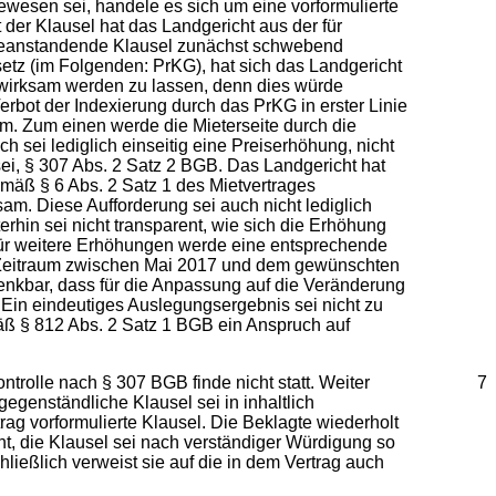
gewesen sei, handele es sich um eine vorformulierte
der Klausel hat das Landgericht aus der für
u beanstandende Klausel zunächst schwebend
esetz (im Folgenden: PrKG), hat sich das Landgericht
 wirksam werden zu lassen, denn dies würde
bot der Indexierung durch das PrKG in erster Linie
am. Zum einen werde die Mieterseite durch die
sei lediglich einseitig eine Preiserhöhung, nicht
sei, § 307 Abs. 2 Satz 2 BGB. Das Landgericht hat
mäß § 6 Abs. 2 Satz 1 des Mietvertrages
am. Diese Aufforderung sei auch nicht lediglich
erhin sei nicht transparent, wie sich die Erhöhung
für weitere Erhöhungen werde eine entsprechende
 Zeitraum zwischen Mai 2017 und dem gewünschten
enkbar, dass für die Anpassung auf die Veränderung
Ein eindeutiges Auslegungsergebnis sei nicht zu
ß § 812 Abs. 2 Satz 1 BGB ein Anspruch auf
ntrolle nach § 307 BGB finde nicht statt. Weiter
7
egenständliche Klausel sei in inhaltlich
rag vorformulierte Klausel. Die Beklagte wiederholt
t, die Klausel sei nach verständiger Würdigung so
ießlich verweist sie auf die in dem Vertrag auch