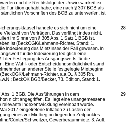
erwerfen und die Rechtsfolge der Unwirksamkeit ex
 die Funktion gehabt habe, eine nach § 307 BGB als
sämtlichen Vorschriften des BGB zu unterwerfen, ist
tsicherungsklausel handele es sich nicht um eine
28
 Vielzahl von Verträgen. Das verfängt indes nicht,
liert im Sinne von § 305 Abs. 1 Satz 1 BGB ist,
eben ist (BeckOGK/Lehmann-Richter, Stand: 1.
die Indexierung des Mietzinses der Fall gewesen. In
gswert für die Indexierung lediglich eine
Mit der Festlegung des Ausgangswerts für die
en. Eine Wahl- oder Entscheidungsmöglichkeit stand
elmehr der an anderer Stelle festgelegte Mietbeginn.
hn (BeckOGK/Lehmann-Richter, a.a.O., § 305 Rn.
.w.N.; BeckOK BGB/Becker, 73. Edition, Stand: 1.
07 Abs. 1 BGB. Die Ausführungen in dem
29
hon nicht angegriffen. Es liegt eine unangemessene
e relevante Indexentwicklung vereinbart wurde.
Mai 2017 eingetretene Inflation zu Lasten der
tlegung eines vor Mietbeginn liegenden Zeitpunktes
hling/Günter/Schweitzer, Gewerberaummiete, 3. Aufl.