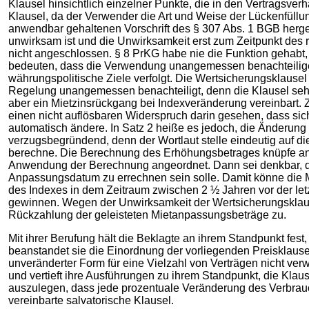
Klausel hinsichtlich einzelner Punkte, die in den Vertragsve
Klausel, da der Verwender die Art und Weise der Lückenfüllu
anwendbar gehaltenen Vorschrift des § 307 Abs. 1 BGB herge
unwirksam ist und die Unwirksamkeit erst zum Zeitpunkt des re
nicht angeschlossen. § 8 PrKG habe nie die Funktion gehab
bedeuten, dass die Verwendung unangemessen benachteiligend
währungspolitische Ziele verfolgt. Die Wertsicherungsklause
Regelung unangemessen benachteiligt, denn die Klausel sehe 
aber ein Mietzinsrückgang bei Indexveränderung vereinbart. Z
einen nicht auflösbaren Widerspruch darin gesehen, dass sic
automatisch ändere. In Satz 2 heiße es jedoch, die Änderung 
verzugsbegründend, denn der Wortlaut stelle eindeutig auf die
berechne. Die Berechnung des Erhöhungsbetrages knüpfe an 
Anwendung der Berechnung angeordnet. Dann sei denkbar, 
Anpassungsdatum zu errechnen sein solle. Damit könne die M
des Indexes in dem Zeitraum zwischen 2 ½ Jahren vor der le
gewinnen. Wegen der Unwirksamkeit der Wertsicherungsklaus
Rückzahlung der geleisteten Mietanpassungsbeträge zu.
Mit ihrer Berufung hält die Beklagte an ihrem Standpunkt fest
beanstandet sie die Einordnung der vorliegenden Preisklausel
unveränderter Form für eine Vielzahl von Verträgen nicht ver
und vertieft ihre Ausführungen zu ihrem Standpunkt, die Kla
auszulegen, dass jede prozentuale Veränderung des Verbrauch
vereinbarte salvatorische Klausel.