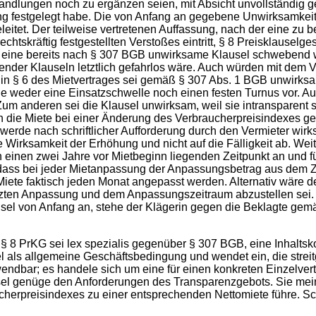
rhandlungen noch zu ergänzen seien, mit Absicht unvollständig 
ng festgelegt habe. Die von Anfang an gegebene Unwirksamkeit 
leitet. Der teilweise vertretenen Auffassung, nach der eine z
chtskräftig festgestellten Verstoßes eintritt, § 8 Preisklauselg
t, eine bereits nach § 307 BGB unwirksame Klausel schwebend
er Klauseln letztlich gefahrlos wäre. Auch würden mit dem Ver
l in § 6 des Mietvertrages sei gemäß § 307 Abs. 1 BGB unwirks
weder eine Einsatzschwelle noch einen festen Turnus vor. Auch 
um anderen sei die Klausel unwirksam, weil sie intransparent 
h die Miete bei einer Änderung des Verbraucherpreisindexes ge
werde nach schriftlicher Aufforderung durch den Vermieter wirks
 Wirksamkeit der Erhöhung und nicht auf die Fälligkeit ab. Weit
einen zwei Jahre vor Mietbeginn liegenden Zeitpunkt an und 
dass bei jeder Mietanpassung der Anpassungsbetrag aus dem
iete faktisch jeden Monat angepasst werden. Alternativ wäre d
tzten Anpassung und dem Anpassungszeitraum abzustellen sei. 
el von Anfang an, stehe der Klägerin gegen die Beklagte gemä
, § 8 PrKG sei lex spezialis gegenüber § 307 BGB, eine Inhaltsko
 als allgemeine Geschäftsbedingung und wendet ein, die streitg
wendbar; es handele sich um eine für einen konkreten Einzelvert
usel genüge den Anforderungen des Transparenzgebots. Sie mein
erpreisindexes zu einer entsprechenden Nettomiete führe. Schl