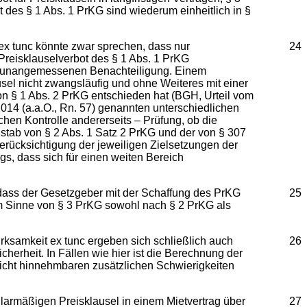
es § 1 Abs. 1 PrKG sind wiederum einheitlich in §
 ex tunc könnte zwar sprechen, dass nur
24
Preisklauselverbot des § 1 Abs. 1 PrKG
er unangemessenen Benachteiligung. Einem
sel nicht zwangsläufig und ohne Weiteres mit einer
on § 1 Abs. 2 PrKG entschieden hat (BGH, Urteil vom
2014 (a.a.O., Rn. 57) genannten unterschiedlichen
hen Kontrolle andererseits – Prüfung, ob die
stab von § 2 Abs. 1 Satz 2 PrKG und der von § 307
Berücksichtigung der jeweiligen Zielsetzungen der
gs, dass sich für einen weiten Bereich
 dass der Gesetzgeber mit der Schaffung des PrKG
25
 im Sinne von § 3 PrKG sowohl nach § 2 PrKG als
rksamkeit ex tunc ergeben sich schließlich auch
26
erheit. In Fällen wie hier ist die Berechnung der
icht hinnehmbaren zusätzlichen Schwierigkeiten
ularmäßigen Preisklausel in einem Mietvertrag über
27