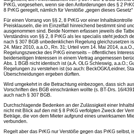
PrKG, vorgesehen, wenn sie den Anforderungen des § 2 PrKG 
8 PrKG geregelt, nämlich für Verstöße „gegen dieses Gesetz“
Für einen Vorrang von §§ 2, 8 PrKG vor einer Inhaltskontroll
Preisklauseln, die im Einzelfall hinreichend bestimmt sind 
ausgenommen sind. Beide Normen erfassen jeweils die Tatb
Verständnis von §§ 2, 8 PrKG als lex specialis steht jedoch
nach § 307 BGB unbedenklichen Regelung gleichzusetzen ist, 
24. März 2010, a.a.O., Rn. 31; Urteil vom 14. Mai 2014, a.a.O
Regelungszwecke des PrKG einerseits – öffentliches Interess
beiderseitigen Interessen in einem Vertrag angemessen berü
Abs. 1 BGB nicht identisch ist (a.A. OLG Schleswig, a.a.O.; G
Regelungen zu verstehen ist (so auch: BeckOGK/Leidner, Stand
Überschneidungen ergeben dürften.
Wird umgekehrt in die Betrachtung einbezogen, dass sich au
Vorschriften des BGB einschränken wollte (s. BT-Drs. 16/4391
auch nach § 307 BGB.
Durchschlagende Bedenken an der Zulässigkeit einer Inhaltsk
nicht mit Blick auf den mit § 8 PrKG verfolgten Zweck der Ve
Beträge, die von dem Mieter aufgrund eines unwirksamen Mie
verbunden.
Regelt aber das PrKG nur Verstöße gegen das PrKG selbst, is