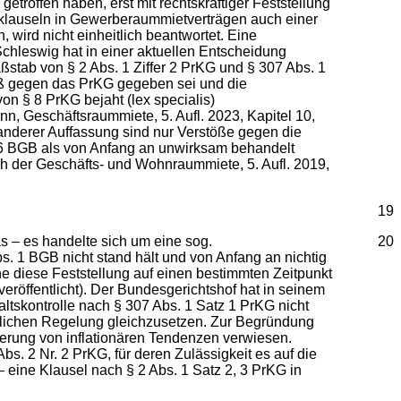
troffen haben, erst mit rechtskräftiger Feststellung
gsklauseln in Gewerberaummietverträgen auch einer
wird nicht einheitlich beantwortet. Eine
Schleswig hat in einer aktuellen Entscheidung
ab von § 2 Abs. 1 Ziffer 2 PrKG und § 307 Abs. 1
toß gegen das PrKG gegeben sei und die
on § 8 PrKG bejaht (lex specialis)
, Geschäftsraummiete, 5. Aufl. 2023, Kapitel 10,
anderer Auffassung sind nur Verstöße gegen die
6 BGB als von Anfang an unwirksam behandelt
h der Geschäfts- und Wohnraummiete, 5. Aufl. 2019,
19
s – es handelte sich um eine sog.
20
. 1 BGB nicht stand hält und von Anfang an nichtig
ne diese Feststellung auf einen bestimmten Zeitpunkt
veröffentlicht). Der Bundesgerichtshof hat in seinem
altskontrolle nach § 307 Abs. 1 Satz 1 PrKG nicht
klichen Regelung gleichzusetzen. Zur Begründung
derung von inflationären Tendenzen verwiesen.
s. 2 Nr. 2 PrKG, für deren Zulässigkeit es auf die
eine Klausel nach § 2 Abs. 1 Satz 2, 3 PrKG in