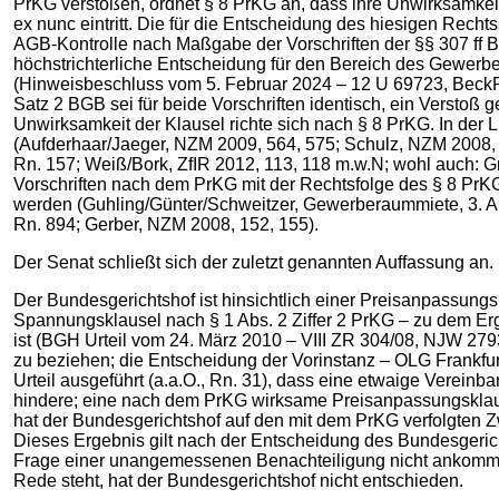
PrKG verstoßen, ordnet § 8 PrKG an, dass ihre Unwirksamkeit,
ex nunc eintritt. Die für die Entscheidung des hiesigen Rec
AGB-Kontrolle nach Maßgabe der Vorschriften der §§ 307 ff B
höchstrichterliche Entscheidung für den Bereich des Gewerber
(Hinweisbeschluss vom 5. Februar 2024 – 12 U 69723, BeckR
Satz 2 BGB sei für beide Vorschriften identisch, ein Verst
Unwirksamkeit der Klausel richte sich nach § 8 PrKG. In der L
(Aufderhaar/Jaeger, NZM 2009, 564, 575; Schulz, NZM 2008, 4
Rn. 157; Weiß/Bork, ZfIR 2012, 113, 118 m.w.N; wohl auch: G
Vorschriften nach dem PrKG mit der Rechtsfolge des § 8 P
werden (Guhling/Günter/Schweitzer, Gewerberaummiete, 3. Au
Rn. 894; Gerber, NZM 2008, 152, 155).
Der Senat schließt sich der zuletzt genannten Auffassung an.
Der Bundesgerichtshof ist hinsichtlich einer Preisanpassung
Spannungsklausel nach § 1 Abs. 2 Ziffer 2 PrKG – zu dem Erg
ist (BGH Urteil vom 24. März 2010 – VIII ZR 304/08, NJW 2793
zu beziehen; die Entscheidung der Vorinstanz – OLG Frankfurt,
Urteil ausgeführt (a.a.O., Rn. 31), dass eine etwaige Verein
hindere; eine nach dem PrKG wirksame Preisanpassungsklaus
hat der Bundesgerichtshof auf den mit dem PrKG verfolgten Z
Dieses Ergebnis gilt nach der Entscheidung des Bundesgericht
Frage einer unangemessenen Benachteiligung nicht ankommt. O
Rede steht, hat der Bundesgerichtshof nicht entschieden.