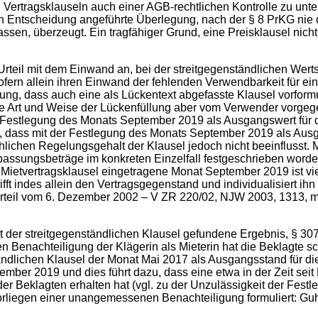
Vertragsklauseln auch einer AGB-rechtlichen Kontrolle zu unt
en Entscheidung angeführte Überlegung, nach der § 8 PrKG nie
n, überzeugt. Ein tragfähiger Grund, eine Preisklausel nicht 
 Urteil mit dem Einwand an, bei der streitgegenständlichen Wer
ern allein ihren Einwand der fehlenden Verwendbarkeit für eine
dung, dass auch eine als Lückentext abgefasste Klausel vorformu
ie Art und Weise der Lückenfüllung aber vom Verwender vorgeg
gten Festlegung des Monats September 2019 als Ausgangswert für 
 dass mit der Festlegung des Monats September 2019 als Ausgan
chlichen Regelungsgehalt der Klausel jedoch nicht beeinflusst. 
npassungsbeträge im konkreten Einzelfall festgeschrieben word
der Mietvertragsklausel eingetragene Monat September 2019 ist vi
ifft indes allein den Vertragsgegenstand und individualisiert i
Urteil vom 6. Dezember 2002 – V ZR 220/02, NJW 2003, 1313, m
t der streitgegenständlichen Klausel gefundene Ergebnis, § 3
Benachteiligung der Klägerin als Mieterin hat die Beklagte sc
tändlichen Klausel der Monat Mai 2017 als Ausgangsstand für di
ember 2019 und dies führt dazu, dass eine etwa in der Zeit seit 
der Beklagten erhalten hat (vgl. zu der Unzulässigkeit der Fes
Vorliegen einer unangemessenen Benachteiligung formuliert: Gu