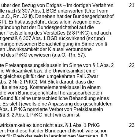
g über den Bezug von Erdgas – im dortigen Verfahren
21
lle nach § 307 Abs. 1 BGB unterworfen (Urteil vom
a.O., Rn. 32 ff). Daneben hat der Bundesgerichtshof
f). Er hat ausgeführt, dass allein wegen eines
gründung hat der Bundesgerichtshof auf die
r Feststellung des Verstoßes (§ 8 PrKG) und auch
cht gemäß § 307 Abs. 1 BGB rückwirkend (ex tunc)
r unangemessenen Benachteiligung im Sinne von §
nden Unwirksamkeit der Klausel verbundene
nd des PrKG verwiesen (a.a.O., Rn. 57).
e Preisanpassungsklauseln im Sinne von § 1 Abs. 2
22
Die Wirksamkeit bzw. die Unwirksamkeit einer
gleiches gilt für den umgekehrten Fall. Zwar
 2 Nr. 2 PrKG). Mit Blick darauf, dass die
 für eine sog. Kostenelementeklausel in einem
 die vom Bundesgerichtshof herausgearbeiteten
n Grund für eine unterschiedliche Behandlung eines
t. Es steht jeweils eine Anpassung des geschuldeten
 Abs. 1 PrKG normierte Verbot von Preisklauseln
§ 3, 2 Abs. 1 PrKG nicht wirksam ist.
irksamkeit ex tunc nicht aus. § 1 Abs. 1 PrKG
23
n. Für diese hat der Bundegerichtshof, wie schon
für Preisklauseln in langfristigen Verträgen, § 3