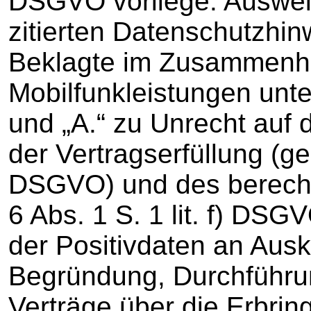
DSGVO vorliege. Ausweis
zitierten Datenschutzhin
Beklagte im Zusammenha
Mobilfunkleistungen unter
und „A.“ zu Unrecht auf 
der Vertragserfüllung (gem
DSGVO) und des berechti
6 Abs. 1 S. 1 lit. f) DSG
der Positivdaten an Ausk
Begründung, Durchführun
Verträge über die Erbri