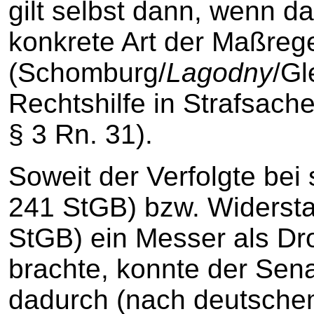
gilt selbst dann, wenn d
konkrete Art der Maßrege
(Schomburg/
Lagodny
/Gl
Rechtshilfe in Strafsach
§ 3 Rn. 31).
Soweit der Verfolgte be
241 StGB) bzw. Widerst
StGB) ein Messer als Dr
brachte, konnte der Senat
dadurch (nach deutschem