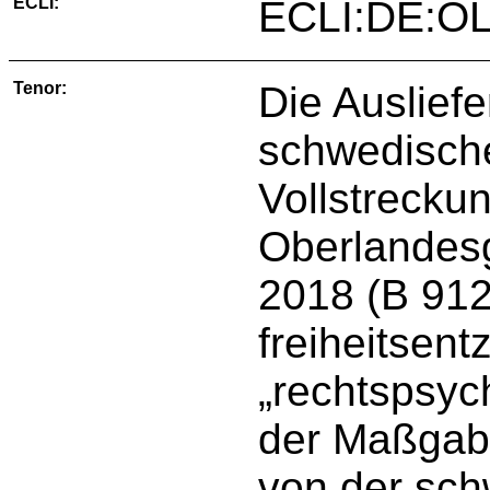
ECLI:
ECLI:DE:OL
Tenor:
Die Ausliefe
schwedisch
Vollstreckun
Oberlandesg
2018 (B 912
freiheitsen
„rechtspsych
der Maßgabe
von der sch