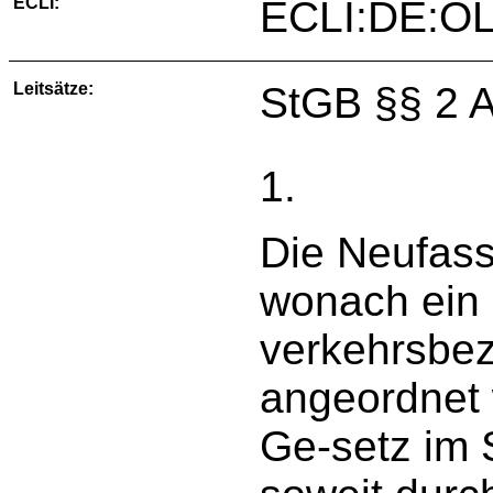
ECLI:
ECLI:DE:OL
Leitsätze:
StGB §§ 2 A
1.
Die Neufass
wonach ein 
verkehrsbez
angeordnet 
Ge-setz im 