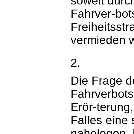
soweit durc
Fahrver-bot
Freiheitsstr
vermieden 
2.
Die Frage d
Fahrverbots
Erör-terung
Falles eine
nahelegen. 