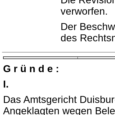
verworfen.
Der Beschwe
des Rechtsm
G r ü n d e :
I.
Das Amtsgericht Duisbu
Angeklagten wegen Beleid