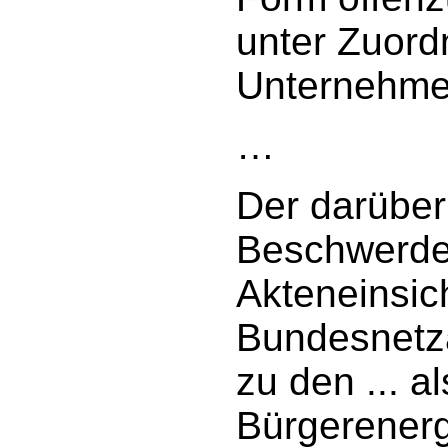
unter Zuord
Unternehme
…
Der darüber
Beschwerdef
Akteneinsic
Bundesnetza
zu den ... al
Bürgerenerg