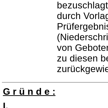
bezuschlagt
durch Vorla
Prüfergebni
(Niederschri
von Geboten
zu diesen b
zurückgewi
G r ü n d e :
I.