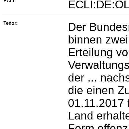
ECLI:
ECLI:DE:OL
Tenor:
Der Bundesn
binnen zwe
Erteilung vo
Verwaltung
der ... nach
die einen Z
01.11.2017 
Land erhalt
Form offenz