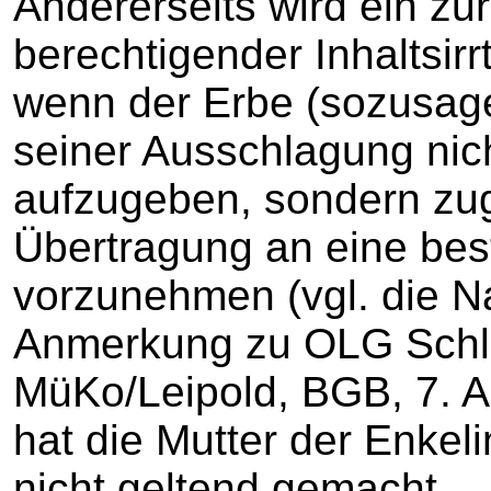
Andererseits wird ein zu
berechtigender Inhaltsi
wenn der Erbe (sozusagen
seiner Ausschlagung nich
aufzugeben, sondern zugl
Übertragung an eine be
vorzunehmen (vgl. die Na
Anmerkung zu OLG Schle
MüKo/Leipold, BGB, 7. Au
hat die Mutter der Enkel
nicht geltend gemacht.