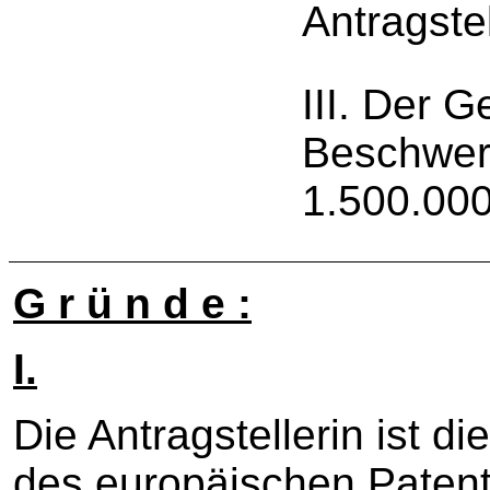
Antragstel
III. Der 
Beschwer
1.500.000
G r ü n d e :
I.
Die Antragstellerin ist d
des europäischen Paten