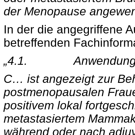
der Menopause angewen
In der die angegriffene 
betreffenden Fachinforma
„4.1. Anwendungs
C… ist angezeigt zur B
postmenopausalen Fraue
positivem lokal fortgesc
metastasiertem Mammaka
während oder nach adjuv