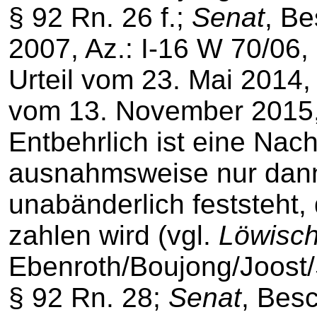
§ 92 Rn. 26 f.;
Senat
, B
2007, Az.: I-16 W 70/06, z
Urteil vom 23. Mai 2014, 
vom 13. November 2015, 
Entbehrlich ist eine Nac
ausnahmsweise nur dann
unabänderlich feststeht,
zahlen wird (vgl.
Löwisc
Ebenroth/Boujong/Joost/
§ 92 Rn. 28;
Senat
, Bes