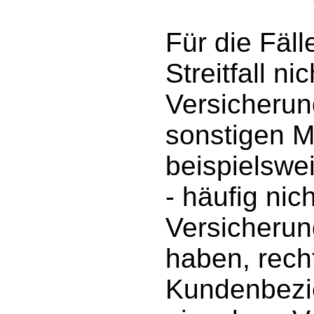
Für die Fäll
Streitfall n
Versicherun
sonstigen M
beispielswe
- häufig nic
Versicherun
haben, recht
Kundenbezie