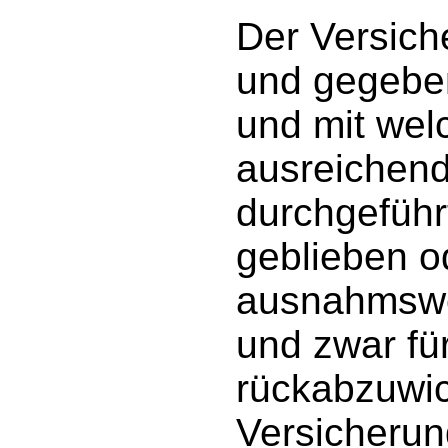
Der Versich
und gegeben
und mit wel
ausreichen
durchgeführ
geblieben o
ausnahmswei
und zwar fü
rückabzuwi
Versicherun