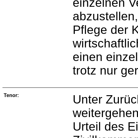
einzelnen V
abzustellen,
Pflege der
wirtschaftl
einen einze
trotz nur ge
Tenor:
Unter Zurü
weitergehen
Urteil des E