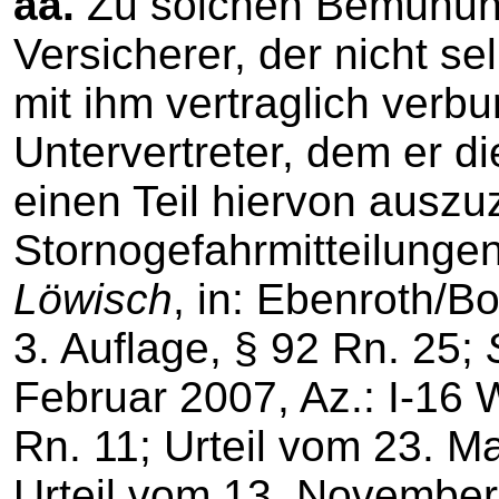
aa.
Zu solchen Bemühung
Versicherer, der nicht se
mit ihm vertraglich ver
Untervertreter, dem er d
einen Teil hiervon auszu
Stornogefahrmitteilunge
Löwisch
, in: Ebenroth/B
3. Auflage, § 92 Rn. 25;
Februar 2007, Az.: I-16 W 
Rn. 11; Urteil vom 23. Ma
Urteil vom 13. November 