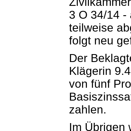
Zivilkammer
3 O 34/14 - 
teilweise a
folgt neu ge
Der Beklagte
Klägerin 9.
von fünf Pr
Basiszinssa
zahlen.
Im Übrigen 