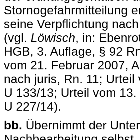
Stornogefahrmitteilung e
seine Verpflichtung nac
(vgl.
Löwisch
, in: Ebenr
HGB, 3. Auflage, § 92 Rn
vom 21. Februar 2007, Az.
nach juris, Rn. 11; Urtei
U 133/13; Urteil vom 13.
U 227/14).
bb.
Übernimmt der Unter
Nachbearbeitung selbst,