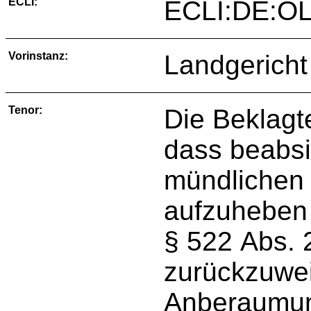
ECLI:
ECLI:DE:OL
Vorinstanz:
Landgericht
Tenor:
Die Beklagt
dass beabsic
mündlichen
aufzuheben
§ 522 Abs. 
zurückzuwei
Anberaumun