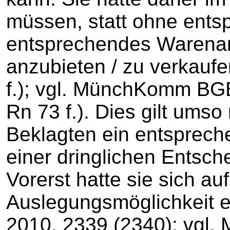
müssen, statt ohne ents
entsprechendes Warena
anzubieten / zu verkauf
f.); vgl. MünchKomm BG
Rn 73 f.). Dies gilt umso
Beklagten ein entsprec
einer dringlichen Entsc
Vorerst hatte sie sich au
Auslegungsmöglichkeit e
2010, 2339 (2340); vgl