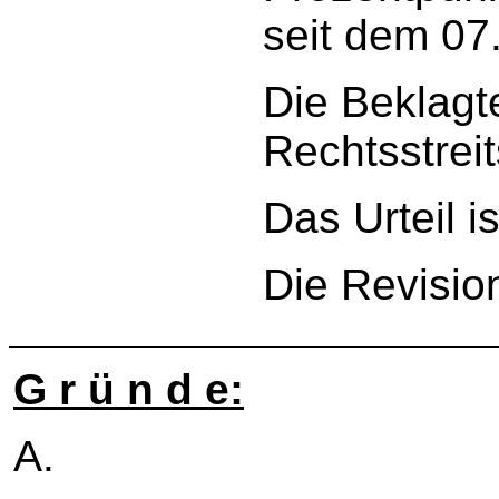
seit dem 07
Die Beklagt
Rechtsstreit
Das Urteil is
Die Revisio
G r ü n d e:
A.