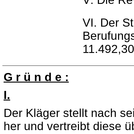
VI. Der St
Berufungs
11.492,30
G r ü n d e :
I.
Der Kläger stellt nach s
her und vertreibt diese 