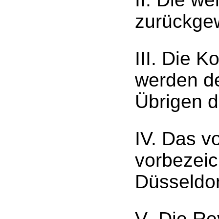
zurückge
III. Die K
werden d
Übrigen d
IV. Das v
vorbezeic
Düsseldorf
V. Die Re