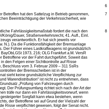
6
r Betroffen hat den Sattelzug in Betrieb genommen,
7
hen Beeinträchtigung der Verkehrssicherheit, wie
htliche Fahrlässigkeitsmaßstab fordert die nach den
8
önig/Dauer, Straßenverkehrsrecht, 41. Aufl., Einl.
eugs verantwortlich. Er hat sich jeweils vor
w. N.). Da die Funktionsfähigkeit der Bremsanlage
s. Der Führer eines Lastkraftwagens ist grundsätzlich
67; BayObLGSt 1973, 216; OLG Frankfurt a.M. VersR
r Betroffene vor der Fahrt durchgeführt. Soweit das
in den Felgen einer Sichtkontrolle auf Risse
le, Beschluss vom 3. Februar 2009 – 311 SsRs
ontrollen der Bremsscheiben ist in der
t sieht keine grundsätzliche Verpflichtung zur
und Warendistribution“ ist nicht zu entnehmen, dass
G-Grundsatz „Prüfung von Fahrzeugen durch
egt. Der Prüfungsumfang richtet sich nach der Art der
nen träfe nur dann ein Fahrlässigkeitsvorwurf, wenn
 gesteigerter Sorgfalt kann etwa bestehen, wenn
ts, der Betroffene sei auf Grund der Vielzahl der
 Risse verpflichtet gewesen, folgt der Senat nicht.