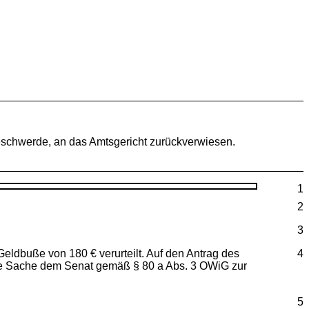
schwerde, an das Amtsgericht zurückverwiesen.
1
2
3
Geldbuße von 180 € verurteilt. Auf den Antrag des
4
die Sache dem Senat gemäß § 80 a Abs. 3 OWiG zur
5