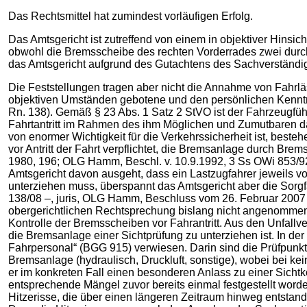
Das Rechtsmittel hat zumindest vorläufigen Erfolg.
Das Amtsgericht ist zutreffend von einem in objektiver Hins
obwohl die Bremsscheibe des rechten Vorderrades zwei durch
das Amtsgericht aufgrund des Gutachtens des Sachverständigen
Die Feststellungen tragen aber nicht die Annahme von Fahrläs
objektiven Umständen gebotene und den persönlichen Kenntnis
Rn. 138). Gemäß § 23 Abs. 1 Satz 2 StVO ist der Fahrzeugführe
Fahrtantritt im Rahmen des ihm Möglichen und Zumutbaren dav
von enormer Wichtigkeit für die Verkehrssicherheit ist, beste
vor Antritt der Fahrt verpflichtet, die Bremsanlage durch B
1980, 196; OLG Hamm, Beschl. v. 10.9.1992, 3 Ss OWi 853/92, j
Amtsgericht davon ausgeht, dass ein Lastzugfahrer jeweils vo
unterziehen muss, überspannt das Amtsgericht aber die Sorgf
138/08 –, juris, OLG Hamm, Beschluss vom 26. Februar 2007 – 
obergerichtlichen Rechtsprechung bislang nicht angenommen w
Kontrolle der Bremsscheiben vor Fahrantritt. Aus den Unfallv
die Bremsanlage einer Sichtprüfung zu unterziehen ist. In 
Fahrpersonal“ (BGG 915) verwiesen. Darin sind die Prüfpunkte 
Bremsanlage (hydraulisch, Druckluft, sonstige), wobei bei kei
er im konkreten Fall einen besonderen Anlass zu einer Sichtk
entsprechende Mängel zuvor bereits einmal festgestellt worde
Hitzerisse, die über einen längeren Zeitraum hinweg entstand