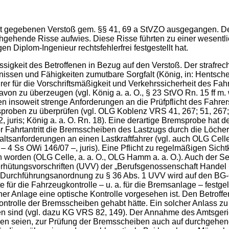
icht gegebenen Verstoß gem. §§ 41, 69 a StVZO ausgegangen. De
gehende Risse aufwies. Diese Risse führten zu einer wesentlic
 Diplom-Ingenieur rechtsfehlerfrei festgestellt hat.
sigkeit des Betroffenen in Bezug auf den Verstoß. Der strafrec
sen und Fähigkeiten zumutbare Sorgfalt (König, in: Hentschel/K
r für die Vorschriftsmäßigkeit und Verkehrssicherheit des Fahrz
on zu überzeugen (vgl. König a. a. O., § 23 StVO Rn. 15 ff m. 
hen insoweit strenge Anforderungen an die Prüfpflicht des Fahrer
remsproben zu überprüfen (vgl. OLG Koblenz VRS 41, 267; 51, 2
uris; König a. a. O. Rn. 18). Eine derartige Bremsprobe hat de
r Fahrtantritt die Bremsscheiben des Lastzugs durch die Löcher 
altsanforderungen an einen Lastkraftfahrer (vgl. auch OLG Cel
4 Ss OWi 146/07 –, juris). Eine Pflicht zu regelmäßigen Sichtk
orden (OLG Celle, a. a. O., OLG Hamm a. a. O.). Auch der Sena
erhütungsvorschriften (UVV) der „Berufsgenossenschaft Handel 
der Durchführungsanordnung zu § 36 Abs. 1 UVV wird auf den B
für die Fahrzeugkontrolle – u. a. für die Bremsanlage – festgel
ner Anlage eine optische Kontrolle vorgesehen ist. Den Betroffe
ontrolle der Bremsscheiben gehabt hätte. Ein solcher Anlass zu
n sind (vgl. dazu KG VRS 82, 149). Der Annahme des Amtsgerich
en seien, zur Prüfung der Bremsscheiben auch auf durchgehende