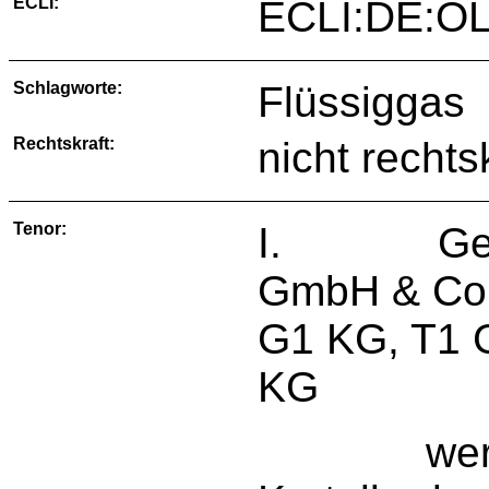
ECLI:
ECLI:DE:OL
Schlagworte:
Flüssiggas
Rechtskraft:
nicht rechts
Tenor:
I. Gegen 
GmbH & Co
G1 KG, T1
KG
werden w