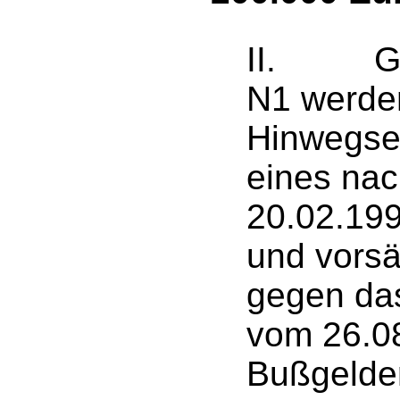
II. Gege
N1 werden
Hinwegse
eines nac
20.02.19
und vorsä
gegen das
vom 26.08
Bußgelder