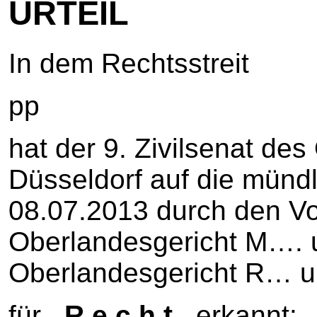
URTEIL
In dem Rechtsstreit
pp
hat der 9. Zivilsenat de
Düsseldorf auf die münd
08.07.2013 durch den Vo
Oberlandesgericht M…. u
Oberlandesgericht R… 
für
R e c h t
erkannt: