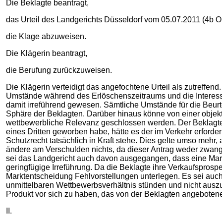
Die Beklagte beantragt,
das Urteil des Landgerichts Düsseldorf vom 05.07.2011 (4b 
die Klage abzuweisen.
Die Klägerin beantragt,
die Berufung zurückzuweisen.
Die Klägerin verteidigt das angefochtene Urteil als zutreffen
Umstände während des Erlöschenszeitraums und die Interess
damit irreführend gewesen. Sämtliche Umstände für die Beu
Sphäre der Beklagten. Darüber hinaus könne von einer objekt
wettbewerbliche Relevanz geschlossen werden. Der Beklagten
eines Dritten geworben habe, hätte es der im Verkehr erforde
Schutzrecht tatsächlich in Kraft stehe. Dies gelte umso mehr
ändere am Verschulden nichts, da dieser Antrag weder zwangs
sei das Landgericht auch davon ausgegangen, dass eine Mark
geringfügige Irreführung. Da die Beklagte ihre Verkaufsprospe
Marktentscheidung Fehlvorstellungen unterlegen. Es sei auch 
unmittelbaren Wettbewerbsverhältnis stünden und nicht auszu
Produkt vor sich zu haben, das von der Beklagten angebotene 
II.