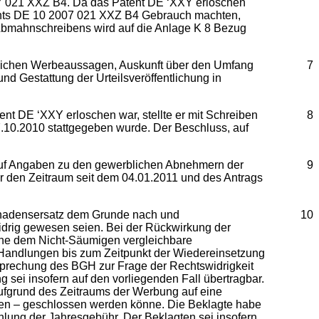
07 021 XXZ B4. Da das Patent DE ‘XXY erloschen
tents DE 10 2007 021 XXZ B4 Gebrauch machten,
 Abmahnschreibens wird auf die Anlage K 8 Bezug
ändlichen Werbeaussagen, Auskunft über den Umfang
7
d Gestattung der Urteilsveröffentlichung in
nt DE ‘XXY erloschen war, stellte er mit Schreiben
8
10.2010 stattgegeben wurde. Der Beschluss, auf
h auf Angaben zu den gewerblichen Abnehmern der
9
ür den Zeitraum seit dem 04.01.2011 und des Antrags
, Schadensersatz dem Grunde nach und
10
idrig gewesen seien. Bei der Rückwirkung der
eine dem Nicht-Säumigen vergleichbare
 Handlungen bis zum Zeitpunkt der Wiedereinsetzung
sprechung des BGH zur Frage der Rechtswidrigkeit
ei insofern auf den vorliegenden Fall übertragbar.
aufgrund des Zeitraums der Werbung auf eine
ten – geschlossen werden könne. Die Beklagte habe
hlung der Jahresgebühr. Der Beklagten sei insofern