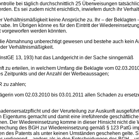
ontrolle bei täglich durchschnittlich 25 Überweisungen tatsächl
den. Es sei zudem nicht ersichtlich, inwiefern durch ihr Verha
erhältnismäßigkeit keine Ansprüche zu. Ihr – der Beklagten – 
abe. Im Übrigen könne es für den Eintritt der Wiedereinsetzung
 vorgeworfen werden könnten.
e Abmahnung unberechtigt gewesen und bestehe auch kein Ansp
 der Verhältnismäßigkeit.
n InstGE 13, 193) hat das Landgericht in der Sache sinngemäß
nft zu erteilen, in welchem Umfang die Beklagte vom 02.03.201
es Zeitpunkts und der Anzahl der Werbeaussagen;
 zu zahlen;
ägerin vom 02.03.2010 bis 03.01.2011 allen Schaden zu ersetzen,
adensersatzpflicht und der Verurteilung zur Auskunft ausgeführ
Eigentums gemacht und damit eine irreführende geschäftlic
en. Der Wiedereinsetzung komme in dieser Hinsicht nicht die
rechung des BGH zur Wiedereinsetzung gemäß § 123 PatG impli
des Patents als unter keinen Umständen geschehen gelte. Stat
vorliegend – anders als in den Entscheidungen des BGH – um 