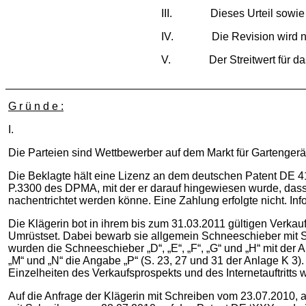
III. Dieses Urteil sowie das 
IV. Die Revision wird nic
V. Der Streitwert für das B
G r ü n d e :
I.
Die Parteien sind Wettbewerber auf dem Markt für Gartengerä
Die Beklagte hält eine Lizenz an dem deutschen Patent DE 41 
P.3300 des DPMA, mit der er darauf hingewiesen wurde, dass 
nachentrichtet werden könne. Eine Zahlung erfolgte nicht. I
Die Klägerin bot in ihrem bis zum 31.03.2011 gültigen Verka
Umrüstset. Dabei bewarb sie allgemein Schneeschieber mit St
wurden die Schneeschieber „D“, „E“, „F“, „G“ und „H“ mit der A
„M“ und „N“ die Angabe „P“ (S. 23, 27 und 31 der Anlage K 3)
Einzelheiten des Verkaufsprospekts und des Internetauftritt
Auf die Anfrage der Klägerin mit Schreiben vom 23.07.2010, 