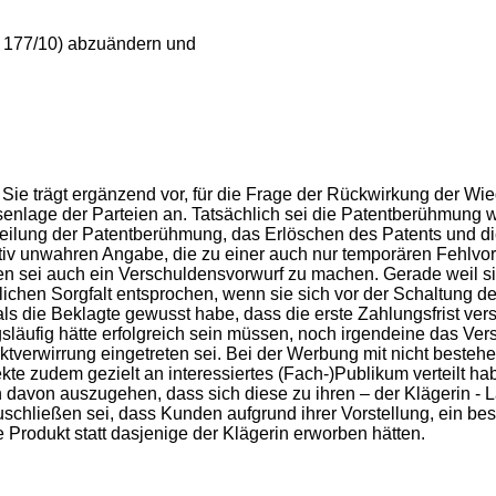
O 177/10) abzuändern und
d. Sie trägt ergänzend vor, für die Frage der Rückwirkung der W
enlage der Parteien an. Tatsächlich sei die Patentberühmung
rteilung der Patentberühmung, das Erlöschen des Patents und 
iv unwahren Angabe, die zu einer auch nur temporären Fehlvors
 sei auch ein Verschuldensvorwurf zu machen. Gerade weil si
rlichen Sorgfalt entsprochen, wenn sie sich vor der Schaltung 
, als die Beklagte gewusst habe, dass die erste Zahlungsfrist v
läufig hätte erfolgreich sein müssen, noch irgendeine das Ver
tverwirrung eingetreten sei. Bei der Werbung mit nicht besteh
kte zudem gezielt an interessiertes (Fach-)Publikum verteilt hab
davon auszugehen, dass sich diese zu ihren – der Klägerin - L
schließen sei, dass Kunden aufgrund ihrer Vorstellung, ein be
Produkt statt dasjenige der Klägerin erworben hätten.