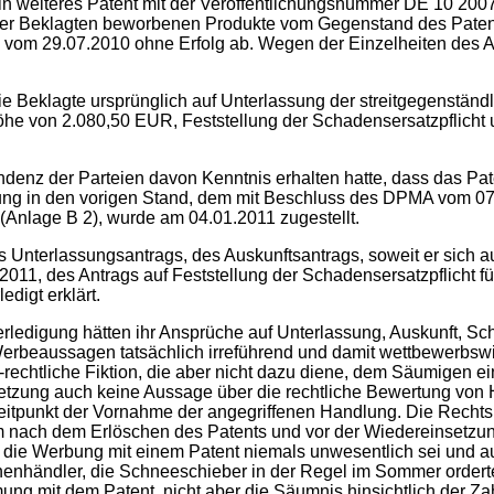
in weiteres Patent mit der Veröffentlichungsnummer DE 10 20
on der Beklagten beworbenen Produkte vom Gegenstand des Pa
n vom 29.07.2010 ohne Erfolg ab. Wegen der Einzelheiten des
die Beklagte ursprünglich auf Unterlassung der streitgegenst
e von 2.080,50 EUR, Feststellung der Schadensersatzpflicht un
enz der Parteien davon Kenntnis erhalten hatte, dass das Pate
ng in den vorigen Stand, dem mit Beschluss des DPMA vom 07.
Anlage B 2), wurde am 04.01.2011 zugestellt.
des Unterlassungsantrags, des Auskunftsantrags, soweit er sic
011, des Antrags auf Feststellung der Schadensersatzpflicht f
edigt erklärt.
Teilerledigung hätten ihr Ansprüche auf Unterlassung, Auskunft
 Werbeaussagen tatsächlich irreführend und damit wettbewerbsw
l-rechtliche Fiktion, die aber nicht dazu diene, dem Säumigen 
etzung auch keine Aussage über die rechtliche Bewertung von
Zeitpunkt der Vornahme der angegriffenen Handlung. Die Recht
ach dem Erlöschen des Patents und vor der Wiedereinsetzung s
il die Werbung mit einem Patent niemals unwesentlich sei und 
henhändler, die Schneeschieber in der Regel im Sommer order
ung mit dem Patent, nicht aber die Säumnis hinsichtlich der Za