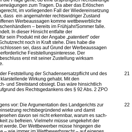
itserwägungen zum Tragen. Da aber das Erlöschen
ngerecht, im vorliegenden Fall der Wiedereinsetzung
, dass ein angemahnter rechtswidriger Zustand
ngegriffenen Werbeaussagen komme wettbewerbliche
chenhändlern – bereits im Frühjahr/Sommer falle.
t. In dieser Hinsicht entfalte der
 sein Produkt mit der Angabe „patentiert“ oder
chutzrecht noch in Kraft stehe. Dies habe die
geschlossen sei, dass auf Grund der Werbeaussagen
erforderliche Feststellungsinteresse. Der
eschluss erst mit seiner Zustellung wirksam
e.
 der Feststellung der Schadensersatzpflicht und des
21
 klarstellende Wirkung gehabt. Mit den
 und Streitstand obsiegt. Das wäre hinsichtlich
en aufgrund des Rechtsgedankens des § 92 Abs. 2 ZPO
ngens vor: Die Argumentation des Landgerichts zur
22
einsetzung rechtsbegründend wirke und damit
bgesehen davon sei nicht erkennbar, warum es sach-
keit zu befreien. Vielmehr müsse umgekehrt der
stet werde. Der Wettbewerber müsse hingegen die
ge – wie immer im Wettbewerbsrecht – auf eigenes