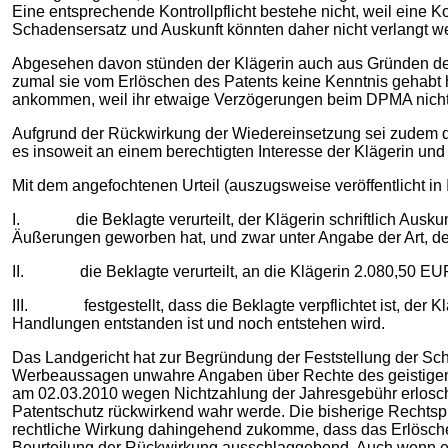
Eine entsprechende Kontrollpflicht bestehe nicht, weil eine K
Schadensersatz und Auskunft könnten daher nicht verlangt wer
Abgesehen davon stünden der Klägerin auch aus Gründen der V
zumal sie vom Erlöschen des Patents keine Kenntnis gehabt h
ankommen, weil ihr etwaige Verzögerungen beim DPMA nicht
Aufgrund der Rückwirkung der Wiedereinsetzung sei zudem di
es insoweit an einem berechtigten Interesse der Klägerin und
Mit dem angefochtenen Urteil (auszugsweise veröffentlicht i
I. die Beklagte verurteilt, der Klägerin schriftlich Ausku
Äußerungen geworben hat, und zwar unter Angabe der Art, d
II. die Beklagte verurteilt, an die Klägerin 2.080,50 EUR
III. festgestellt, dass die Beklagte verpflichtet ist, der Kl
Handlungen entstanden ist und noch entstehen wird.
Das Landgericht hat zur Begründung der Feststellung der Sch
Werbeaussagen unwahre Angaben über Rechte des geistigen 
am 02.03.2010 wegen Nichtzahlung der Jahresgebühr erlosch
Patentschutz rückwirkend wahr werde. Die bisherige Rechtsp
rechtliche Wirkung dahingehend zukomme, dass das Erlöschen 
Beurteilung der Rückwirkung ausschlaggebend. Auch wenn es 