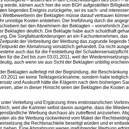
g werde, kämen auch hier die vom BGH aufgestellten Billigke
gten liegendes Ereignis zurückgehe, sei es sach- und interesse
s Wettbewerberin der Beklagten müsse darauf vertrauen können
ss ihr unnötige Kosten entstehen. Der Irreführung durch die a
schiebern bei den Abnehmern der Beklagten – vornehmlich Zwis
Beklagten deutlich. Die Beklagte habe auch schuldhaft gehandel
 Die Sorgfaltsanforderungen an ein Fachunternehmen, das für
 Zeitpunkt der Verbreitung der Werbung das zugrunde liegende S
Zeitpunkt der Abmahnung vorsätzlich gehandelt. Da nicht aus
stehe auch das für die Feststellung der Schadensersatzpflicht 
 für die Zeit bis zum 03.01.2011, weil der Wiedereinsetzungsb
eutig, auch wenn sie aus Sicht der Beklagten unbillig erschein
 der Beklagten auferlegt mit der Begründung, die Beschränkung
.03.2011 sei keine Teilklagerücknahme, sondern habe lediglich
atz und Auskunft hätte die Klägerin nach dem bisherigen Sach-
gewesen, aber in dieser Hinsicht seien der Beklagten die Kost
unter Vertiefung und Ergänzung ihres erstinstanzlichen Vorbri
hlich, weil die Kammer selbst davon ausgehe, dass die Wieder
gegenständliche Werbung durchaus als zutreffend anzusehen. A
lasten als die Werbung rückwirkend vom Makel der Rechtswidrig
reinsetzung die Rechtsnachteile beseitigt würden und er entla
ht ziehen. Eine Abmahnung wegen irreführender Werbung erfol