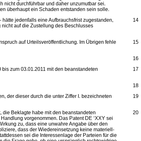
ich nicht durchführbar und daher unzumutbar sei.
lten überhaupt ein Schaden entstanden sein solle.
hätte jedenfalls eine Aufbrauchsfrist zugestanden,
14
 nicht auf die Zustellung des Beschlusses
ruch auf Urteilsveröffentlichung. Im Übrigen fehle
15
16
0 bis zum 03.01.2011 mit den beanstandeten
17
18
 der dieser durch die unter Ziffer I. bezeichneten
19
t, die Beklagte habe mit den beanstandeten
20
he Handlung vorgenommen. Das Patent DE ‘XXY sei
 Wirkung zu, dass eine unwahre Angabe über den
ziere, dass der Wiedereinsetzung keine materiell-
tdessen sei die Interessenlage der Parteien für die
die Frage gehe, ob eine ursprünglich rechtswidrige