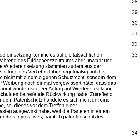
28
29
30
31
32
iedereinsetzung komme es auf die tatsächlichen
33
 während des Erlöschenszeitraums aber unwahr und
die Wiedereinsetzung stammten zudem aus der
tellung des Verkehrs führe, regelmäßig auf die
e nicht mit einem eigenen Schutzrecht, sondern dem
der Werbung noch einmal vergewissert hätte, dass das
ersäumt worden sei. Der Antrag auf Wiedereinsetzung
schulden betreffende Rückwirkung habe. Zutreffend
endem Patentschutz handele es sich nicht um eine
e, sei dieses vor dem Treffen einer
asten ausgewirkt habe, weil die Parteien in einem
sonders innovatives, nämlich patentgeschütztes
34