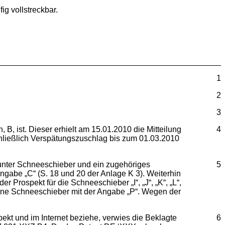
g vollstreckbar.
1
2
3
, ist. Dieser erhielt am 15.01.2010 die Mitteilung
4
chließlich Verspätungszuschlag bis zum 01.03.2010
runter Schneeschieber und ein zugehöriges
5
gabe „C“ (S. 18 und 20 der Anlage K 3). Weiterhin
 Prospekt für die Schneeschieber „I“, „J“, „K“, „L“,
iedene Schneeschieber mit der Angabe „P“. Wegen der
ekt und im Internet beziehe, verwies die Beklagte
6