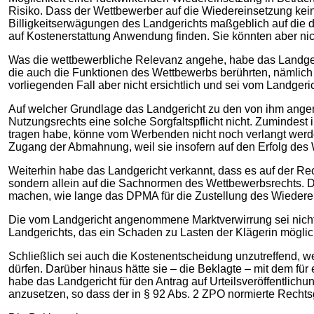
Risiko. Dass der Wettbewerber auf die Wiedereinsetzung keine
Billigkeitserwägungen des Landgerichts maßgeblich auf die 
auf Kostenerstattung Anwendung finden. Sie könnten aber ni
Was die wettbewerbliche Relevanz angehe, habe das Landgeric
die auch die Funktionen des Wettbewerbs berührten, nämlich 
vorliegenden Fall aber nicht ersichtlich und sei vom Landgeric
Auf welcher Grundlage das Landgericht zu den von ihm angeno
Nutzungsrechts eine solche Sorgfaltspflicht nicht. Zumindest
tragen habe, könne vom Werbenden nicht noch verlangt werde
Zugang der Abmahnung, weil sie insofern auf den Erfolg des
Weiterhin habe das Landgericht verkannt, dass es auf der 
sondern allein auf die Sachnormen des Wettbewerbsrechts. D
machen, wie lange das DPMA für die Zustellung des Wiederei
Die vom Landgericht angenommene Marktverwirrung sei nicht er
Landgerichts, das ein Schaden zu Lasten der Klägerin möglic
Schließlich sei auch die Kostenentscheidung unzutreffend, wei
dürfen. Darüber hinaus hätte sie – die Beklagte – mit dem fü
habe das Landgericht für den Antrag auf Urteilsveröffentlich
anzusetzen, so dass der in § 92 Abs. 2 ZPO normierte Rech