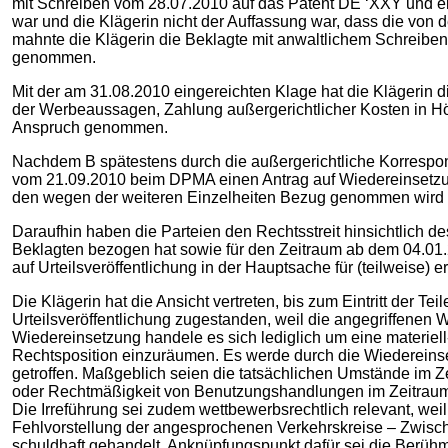
mit Schreiben vom 28.07.2010 auf das Patent DE ‘XXY und e
war und die Klägerin nicht der Auffassung war, dass die v
mahnte die Klägerin die Beklagte mit anwaltlichem Schreibe
genommen.
Mit der am 31.08.2010 eingereichten Klage hat die Klägerin 
der Werbeaussagen, Zahlung außergerichtlicher Kosten in Höh
Anspruch genommen.
Nachdem B spätestens durch die außergerichtliche Korrespond
vom 21.09.2010 beim DPMA einen Antrag auf Wiedereinsetzu
den wegen der weiteren Einzelheiten Bezug genommen wird (
Daraufhin haben die Parteien den Rechtsstreit hinsichtlich 
Beklagten bezogen hat sowie für den Zeitraum ab dem 04.01.2
auf Urteilsveröffentlichung in der Hauptsache für (teilweise) erl
Die Klägerin hat die Ansicht vertreten, bis zum Eintritt der 
Urteilsveröffentlichung zugestanden, weil die angegriffenen
Wiedereinsetzung handele es sich lediglich um eine materiel
Rechtsposition einzuräumen. Es werde durch die Wiedereins
getroffen. Maßgeblich seien die tatsächlichen Umstände im 
oder Rechtmäßigkeit von Benutzungshandlungen im Zeitraum n
Die Irreführung sei zudem wettbewerbsrechtlich relevant, we
Fehlvorstellung der angesprochenen Verkehrskreise – Zwisc
schuldhaft gehandelt. Anknüpfungspunkt dafür sei die Berühm