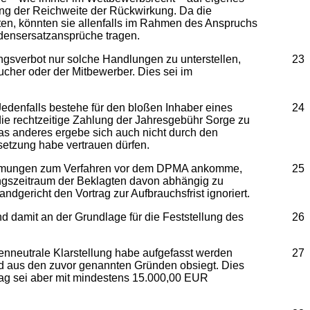
lung der Reichweite der Rückwirkung. Da die
ten, könnten sie allenfalls im Rahmen des Anspruchs
adensersatzansprüche tragen.
ngsverbot nur solche Handlungen zu unterstellen,
23
cher oder der Mitbewerber. Dies sei im
edenfalls bestehe für den bloßen Inhaber eines
24
 die rechtzeitige Zahlung der Jahresgebühr Sorge zu
as anderes ergebe sich auch nicht durch den
etzung habe vertrauen dürfen.
estimmungen zum Verfahren vor dem DPMA ankomme,
25
ungszeitraum der Beklagten davon abhängig zu
ericht den Vortrag zur Aufbrauchsfrist ignoriert.
d damit an der Grundlage für die Feststellung des
26
stenneutrale Klarstellung habe aufgefasst werden
27
tand aus den zuvor genannten Gründen obsiegt. Dies
trag sei aber mit mindestens 15.000,00 EUR