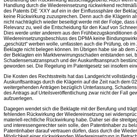
Handlung durch die Wiedereinsetzung rückwirkend rechtmäßi
des Patents DE ‘XXY auf ein in der Einflusssphäre der Bekla
keine Rückwirkung zuzusprechen. Denn auch die Klägerin al
nicht nachträglich wieder beseitigt werde mit der Folge, da
Relevanz zu, weil die Entscheidung für den Kauf von Schnee
Dies werde unter anderem aus den Frühbezugskonditionen der 
Wiedereinsetzungsbeschluss des DPMA keine Bindungswirkung.
„geschützt“ werben wolle, umfassten auch die Prüfung, ob im
Beklagte nicht belegen können. Im Übrigen habe sie ab dem 
der Beklagten ein Marktverwirrungsschaden entstanden sei, be
Schadensersatzanspruch und der Auskunftsanspruch bestünden
geworden sei. Die Regelung im Patentgesetz sei insofern eind
Die Kosten des Rechtsstreits hat das Landgericht vollständig
Auskunftsantrags durch die Klägerin auf die Zeit nach dem 02
weitergehenden Anträgen bezüglich Unterlassung, Schadensers
des Antrags auf Urteilsveröffentlichung zwar nicht der Fall 
aufzuerlegen.
Dagegen wendet sich die Beklagte mit der Berufung und trägt 
fehlenden Rückwirkung der Wiedereinsetzung sei widersprüc
materiell-rechtliche Rückwirkung habe. Daher sei die streit
und interessengerechter sein solle, den Patentinhaber zu be
Patentinhaber darauf vertrauen dürfen, dass durch die Wiede
Möglichkeit einer rückwirkenden Wiedereinsetzung in Betrac