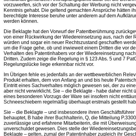
vorzuwerfen, sich vor der Schaltung der Werbung nicht vergew
Kenntnis gehabt. Die geltend gemachten Ansprüche hätten ihr 
berechtigte Interesse beruhe unter anderem auf dem Aufklärun
werden können.
Die Beklagte hat den Vorwurf der Patentberühmung zurückge
von einer Rückwirkung der Wiedereinsetzung aus, nach der R
würden und sogar ein neuer Rechtszustand geschaffen werde.
um die Frage gehe, ob und inwieweit einem Dritten die vor d
Verhalten des Patentinhabers vor der Wiedereinsetzung nacht
Dritten. Zudem zeige die Regelung in § 123 Abs. 5 und 7 Pat
Regelungslücke liege erkennbar nicht vor.
Im Übrigen fehle es jedenfalls an der wettbewerblichen Rel
Produkt erhalten, dem von Anfang an und bis heute Patentschu
Eintritt eines Sachverhaltes möglich gewesen sei, der zu ein
aber nicht verwirklicht. Sie – die Beklagte - habe daher nich
eines besonderen Vorzugs der Ware sei insofern nicht enttäu
Schneeschiebern regelmäßig überhaupt erstmals gestellt hab
Sie – die Beklagte – und insbesondere ihren Geschäftsführer
behauptet, B habe ihrer Buchhalterin, Q, die Mitteilung P.
zuverlässige und erfahrene Mitarbeiterin, die mit Überweisun
unverschuldet gewesen. Dies stelle der Wiedereinsetzungsbesc
Beklagte – gelten, zumal der Patentinhaber zugleich ihr Gesch