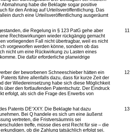
der Abmahnung habe die Beklagte sogar positive
h für den Antrag auf Urteilsveröffentlichung. Das
allein durch eine Urteilsveröffentlichung ausgeräumt
gestanden, die Regelung in § 123 PatG gehe aber
11
retene Rechtswirkungen wieder rückgängig gemacht
vorliegenden Fall nicht übertragbar, weil es nicht
glich vorgeworfen werden könne, sondern ob das
ich nicht um eine Rückwirkung zu Lasten eines
komme. Die dafür erforderliche planwidrige
rwerber der beworbenen Schneeschieber hätten ein
12
tents führe allenfalls dazu, dass für kurze Zeit der
und der Wiedereinsetzung habe sich diese Möglichkeit
lls über den fortlaufenden Patentschutz. Der Eindruck
 erfolgt, als sich die Frage des Erwerbs von
 des Patents DE‘XXY. Die Beklagte hat dazu
13
zunehmen. Bei Q handele es sich um eine äußerst
sung vertreten, die Fristversäumnis sei
chulden treffe, müsse dies erst Recht für sie – die
rkundigen, ob die Zahlung tatsächlich erfolgt sei.