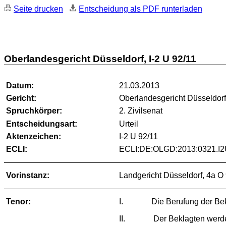
Seite drucken
Entscheidung als PDF runterladen
Oberlandesgericht Düsseldorf, I-2 U 92/11
Datum:
21.03.2013
Gericht:
Oberlandesgericht Düsseldor
Spruchkörper:
2. Zivilsenat
Entscheidungsart:
Urteil
Aktenzeichen:
I-2 U 92/11
ECLI:
ECLI:DE:OLGD:2013:0321.I2
Vorinstanz:
Landgericht Düsseldorf, 4a O
Tenor:
I. Die Berufung der Beklagt
II. Der Beklagten werden au