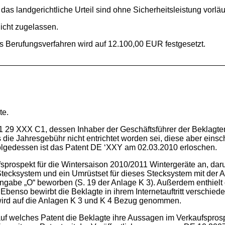
landgerichtliche Urteil sind ohne Sicherheitsleistung vorläufi
ht zugelassen.
erufungsverfahren wird auf 12.100,00 EUR festgesetzt.
te.
29 XXX C1, dessen Inhaber der Geschäftsführer der Beklagten, B
die Jahresgebühr nicht entrichtet worden sei, diese aber eins
nfolgedessen ist das Patent DE ‘XXY am 02.03.2010 erloschen.
ufsprospekt für die Wintersaison 2010/2011 Wintergeräte an, da
ecksystem und ein Umrüstset für dieses Stecksystem mit der An
ngabe „O“ beworben (S. 19 der Anlage K 3). Außerdem enthielt der
. Ebenso bewirbt die Beklagte in ihrem Internetauftritt versch
s wird auf die Anlagen K 3 und K 4 Bezug genommen.
auf welches Patent die Beklagte ihre Aussagen im Verkaufsprosp