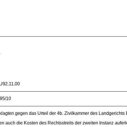
f
U92.11.00
 95/10
en gegen das Urteil der 4b. Zivilkammer des Landgerichts Dü
ch die Kosten des Rechtsstreits der zweiten Instanz auferle