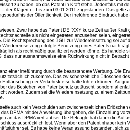
issert zu haben, ob das Patent in Kraft stehe. Jedenfalls mit 
– der Klägerin – bis zum 03.01.2011 zugestanden. Das gelte auc
gsbedürfnis der Öffentlichkeit. Der irreführende Eindruck habe 
wiesen. Zwar habe das Patent DE ‘XXY kurze Zeit außer Kraft 
echtsnachteile als nicht eingetreten anzusehen seien, einget
 Die Rechtsprechung des BGH zur Wiedereinsetzung sei auf den 
er Wiedereinsetzung erfolgte Benutzung eines Patents nachträ
räglich als rechtmäßig qualifiziert werden könne. Es handele s
G, dass nur ausnahmsweise eine Rückwirkung nicht in Betracht 
evanz einer Irreführung durch die beanstandete Werbung. Die E
tz tatsächlich zukomme. Das zwischenzeitliche Erlöschen des Pa
er Enttäuschung der Verkehrskreise hätte führen können. Aufgr
t über das Bestehen von Patentschutz getäuscht, sondern allenfa
scht worden. Zudem sei die Wiedereinsetzung zu einem Zeitpunkt
e.
 treffe auch kein Verschulden am zwischenzeitlichen Erlöschen
3300 des DPMA mit der Anweisung übergeben, die Einzahlung vor
gen an das DPMA vertraut sei. Die Beklagte hat daher die Auffas
hluss ausdrücklich fest. Wenn aber den Patentinhaber kein Vers
äftsführer sei. Es habe keine Veranlassung bestanden, sich zu e