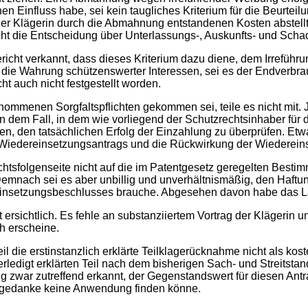
n Einfluss habe, sei kein taugliches Kriterium für die Beurtei
der Klägerin durch die Abmahnung entstandenen Kosten abstell
cht die Entscheidung über Unterlassungs-, Auskunfts- und Sch
ht verkannt, dass dieses Kriterium dazu diene, dem Irreführu
die Wahrung schützenswerter Interessen, sei es der Endverbrau
ht auch nicht festgestellt worden.
mmenen Sorgfaltspflichten gekommen sei, teile es nicht mit. J
 in dem Fall, in dem wie vorliegend der Schutzrechtsinhaber für
n, den tatsächlichen Erfolg der Einzahlung zu überprüfen. Etw
 Wiedereinsetzungsantrags und die Rückwirkung der Wiedereins
Rechtsfolgenseite nicht auf die im Patentgesetz geregelten B
emnach sei es aber unbillig und unverhältnismäßig, den Haft
nsetzungsbeschlusses brauche. Abgesehen davon habe das Landg
sichtlich. Es fehle an substanziiertem Vortrag der Klägerin un
h erscheine.
l die erstinstanzlich erklärte Teilklagerücknahme nicht als ko
r erledigt erklärten Teil nach dem bisherigen Sach- und Streits
ung zwar zutreffend erkannt, der Gegenstandswert für diesen An
tsgedanke keine Anwendung finden könne.