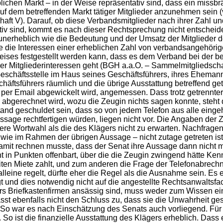
ichen Markt – in der Weise repräsentativ sind, dass ein miss
uf dem betreffenden Markt tätiger Mitglieder anzunehmen sein 
V). Darauf, ob diese Verbandsmitglieder nach ihrer Zahl und 
iv sind, kommt es nach dieser Rechtsprechung nicht entscheid
nerheblich wie die Bedeutung und der Umsatz der Mitglieder 
ie die Interessen einer erheblichen Zahl von verbandsangehör
es festgestellt werden kann, dass es dem Verband bei der bet
r Mitgliederinteressen geht (BGH a.a.O. – Sammelmitgliedschaft
Geschäftsstelle im Haus seines Geschäftsführers, ihres Ehemann
äftsführers räumlich und die übrige Ausstattung betreffend get
 per Email abgewickelt wird, angemessen. Dass trotz getrennt
g abgerechnet wird, wozu die Zeugin nichts sagen konnte, steh
stand geschuldet sein, dass so von jedem Telefon aus alle e
ussage rechtfertigen würden, liegen nicht vor. Die Angaben der 
e Wortwahl als die des Klägers nicht zu erwarten. Nachfragen
e im Rahmen der übrigen Aussage – nicht zutage getreten ist.
amit rechnen musste, dass der Senat ihre Aussage dann nicht m
n Punkten offenbart, über die die Zeugin zwingend hätte Kenn
iten Miete zahlt, und zum anderen die Frage der Telefonabrech
leine regelt, dürfte eher die Regel als die Ausnahme sein. Es 
t und dies notwendig nicht auf die angestellte Rechtsanwaltsfach
rs Briefkastenfirmen ansässig sind, muss weder zum Wissen ein
st ebenfalls nicht den Schluss zu, dass sie die Unwahrheit gesa
o war es nach Einschätzung des Senats auch vorliegend. Für d
So ist die finanzielle Ausstattung des Klägers erheblich. Dass 