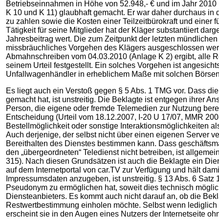
Betriebseinnahmen in Höhe von 52.948,- € und im Jahr 2010 i
K 10 und K 11) glaubhaft gemacht. Er war daher durchaus in de
zu zahlen sowie die Kosten einer Teilzeitbürokraft und einer
Tätigkeit für seine Mitglieder hat der Kläger substantiiert dar
Jahresbeitrag wert. Die zum Zeitpunkt der letzten mündlichen 
missbräuchliches Vorgehen des Klägers ausgeschlossen werde
Abmahnschreiben vom 04.03.2010 (Anlage K 2) ergibt, alle Re
seinem Urteil festgestellt. Ein solches Vorgehen ist angesic
Unfallwagenhändler in erheblichem Maße mit solchen Börsen 
Es liegt auch ein Verstoß gegen § 5 Abs. 1 TMG vor. Dass die
gemacht hat, ist unstreitig. Die Beklagte ist entgegen ihrer 
Person, die eigene oder fremde Telemedien zur Nutzung bereit
Entscheidung (Urteil vom 18.12.2007, I-20 U 17/07, MMR 2008
Bestellmöglichkeit oder sonstige Interaktionsmöglichkeiten a
Auch derjenige, der selbst nicht über einen eigenen Server ve
Bereithalten des Dienstes bestimmen kann. Dass geschäftsmäß
den „übergeordneten“ Teledienst nicht betreiben, ist allgem
315). Nach diesen Grundsätzen ist auch die Beklagte ein Diens
auf dem Internetportal von car.TV zur Verfügung und hält dami
Impressumsdaten anzugeben, ist unstreitig. § 13 Abs. 6 Sat
Pseudonym zu ermöglichen hat, soweit dies technisch möglich u
Diensteanbieters. Es kommt auch nicht darauf an, ob die Bekla
Restwertbestimmung einholen möchte. Selbst wenn lediglich le
erscheint sie in den Augen eines Nutzers der Internetseite oh