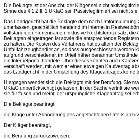
Die Beklagte ist der Ansicht, der Kläger sei nicht aktivlegiti
Sinne des § 1 Ziff. 1 UKlaG sei. Passivlegitimiert sei nicht si
Das Landgericht hat die Beklagte dem nach Umformulierung zul
unterlassen, geschäftlich handelnd im Internet in Restwertbö
vollständigen Firmennamen inklusive Rechtsformzusatz, die A
Beklagten eingetragen ist sowie die entsprechende Registern
zu halten. Die Kosten des Verfahrens hat es allein der Beklag
Unfallfahrzeughändler an, so dass ausgeschlossen werden kön
aufgrund verschiedener, im Urteil näher benannter Umstände 
ein Internetportal handele. Über dieses könnten auch Kaufve
verschafft werden, mit wem er einen etwaigen Kaufvertrag ab
das Landgericht in der Umstellung des Klageantrages keine 
Hiergegen wendet sich die Beklagte mit der Berufung. Sie mac
UKlaG unberücksichtigt gelassen. In der Sache vertritt sie we
sie für falsch und meint, der ursprüngliche Klageantrag sei 
Die Beklagte beantragt,
die Klage unter Abänderung des angefochtenen Urteils abzu
Der Kläger beantragt,
die Berufung zurückzuweisen.