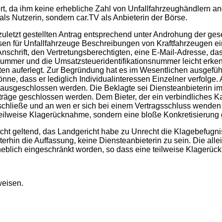
miert, da ihm keine erhebliche Zahl von Unfallfahrzeughändlern a
e als Nutzerin, sondern car.TV als Anbieterin der Börse.
etzt gestellten Antrag entsprechend unter Androhung der geset
rsen für Unfallfahrzeuge Beschreibungen von Kraftfahrzeugen ei
nschrift, den Vertretungsberechtigten, eine E-Mail-Adresse, da
ummer und die Umsatzsteueridentifikationsnummer leicht erkenn
ten auferlegt. Zur Begründung hat es im Wesentlichen ausgeführt,
ne, dass er lediglich Individualinteressen Einzelner verfolge
ausgeschlossen werden. Die Beklagte sei Diensteanbieterin im
rträge geschlossen werden. Dem Bieter, der ein verbindliches 
schließe und an wen er sich bei einem Vertragsschluss wenden
teilweise Klagerücknahme, sondern eine bloße Konkretisierung
ht geltend, das Landgericht habe zu Unrecht die Klagebefugnis
iterhin die Auffassung, keine Diensteanbieterin zu sein. Die al
erheblich eingeschränkt worden, so dass eine teilweise Klagerüc
weisen.