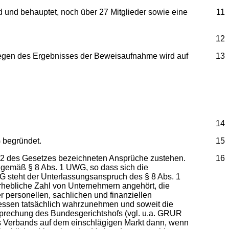
nd und behauptet, noch über 27 Mitglieder sowie eine
11
12
egen des Ergebnisses der Beweisaufnahme wird auf
13
14
G begründet.
15
1 und 2 des Gesetzes bezeichneten Ansprüche zustehen.
16
 gemäß § 8 Abs. 1 UWG, so dass sich die
G steht der Unterlassungsanspruch des § 8 Abs. 1
erhebliche Zahl von Unternehmern angehört, die
r personellen, sachlichen und finanziellen
eressen tatsächlich wahrzunehmen und soweit die
sprechung des Bundesgerichtshofs (vgl. u.a. GRUR
des Verbands auf dem einschlägigen Markt dann, wenn