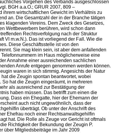
bräuchliches Vorgehen des Verbands ausgeschlossen
(vgl. BGH a.a.O.; GRUR 2007, 809 –
ihrem wirtschaftlichen Gewicht im Verhältnis zu
end an. Die Gesamtzahl der in der Branche tätigen
des klagenden Vereins. Dem Zweck des Gesetzes,
igen Wettbewerbern berühren, wird schon dann
reffenden Rechtsverfolgung nach der Struktur
 VI m.w.N.). Das ist vorliegend der Fall. Wie die
es. Diese Geschäftsstelle ist von den
rennt. Sie mag klein sein, ist aber dem anfallenden
er Telefonnummern im Haus möglicherweise eine
t der Annahme einer ausreichenden sachlichen
ingehenden Anrufe entgegen genommen werden können.
Zeugin waren in sich stimmig. Angesichts der Natur
 hat die Zeugin spontan beantwortet, wobei
 So hat die Zeugin eingeräumt, in mehreren
ehr als ausreichend zur Bestätigung der
tnis haben müssen. Das betrifft zum einen die
nung. Dass ein Ehegatte, hier der Ehemann der
erscheint auch nicht ungewöhnlich, dass der
gehilfin überträgt. Ob unter der Anschrift des
er Ehefrau noch einer Rechtsanwaltsgehilfin
gt hat. Die Rolle als Zeuge vor Gericht ist oftmals
ie Richtigkeit der Bekundung der Zeugin P.
er über Mitgliedsbeiträge im Jahr 2009