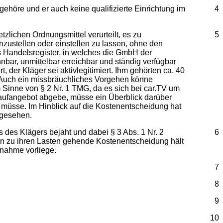
ngehöre und er auch keine qualifizierte Einrichtung im
4
zlichen Ordnungsmittel verurteilt, es zu
5
nzustellen oder einstellen zu lassen, ohne den
s Handelsregister, in welches die GmbH der
bar, unmittelbar erreichbar und ständig verfügbar
 der Kläger sei aktivlegitimiert. Ihm gehörten ca. 40
. Auch ein missbräuchliches Vorgehen könne
 Sinne von § 2 Nr. 1 TMG, da es sich bei car.TV um
Kaufangebot abgebe, müsse ein Überblick darüber
 müsse. Im Hinblick auf die Kostenentscheidung hat
 gesehen.
 des Klägers bejaht und dabei § 3 Abs. 1 Nr. 2
6
lein zu ihren Lasten gehende Kostenentscheidung hält
knahme vorliege.
7
8
9
10