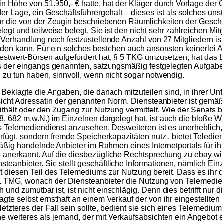
n Höhe von 51.950,- € hatte, hat der Kläger durch Vorlage der
r Lage, ein Geschäftsführergehalt – dieses ist als solches unst
 für die von der Zeugin beschriebenen Räumlichkeiten der Gesc
gelegt und teilweise belegt. Sie ist den nicht sehr zahlreichen Mi
Verhandlung noch festzustellende Anzahl von 27 Mitgliedern ist 
n kann. Für ein solches bestehen auch ansonsten keinerlei An
stwert-Börsen aufgefordert hat, § 5 TKG umzusetzen, hat das L
hts der eingangs genannten, satzungsmäßig festgelegten Aufgaben
zu tun haben, sinnvoll, wenn nicht sogar notwendig.
 Beklagte die Angaben, die danach mitzuteilen sind, in ihrer U
Ansicht Adressatin der genannten Norm. Diensteanbieter ist gemäß
hält oder den Zugang zur Nutzung vermittelt. Wie der Senats ber
, 682 m.w.N.) im Einzelnen dargelegt hat, ist auch die bloße 
ls Telemediendienst anzusehen. Desweiteren ist es unerheblich,
rfügt, sondern fremde Speicherkapazitäten nutzt, bietet Teledien
ig handelnde Anbieter im Rahmen eines Internetportals für ihr
ein anerkannt. Auf die diesbezügliche Rechtsprechung zu ebay
teanbieter. Sie stellt geschäftliche Informationen, nämlich Ei
t diesen Teil des Telemediums zur Nutzung bereit. Dass es ihr 
z 1 TMG, wonach der Diensteanbieter die Nutzung von Telemedi
nd zumutbar ist, ist nicht einschlägig. Denn dies betrifft nur d
gte selbst ernsthaft an einem Verkauf der von ihr eingestellten 
tzteres der Fall sein sollte, bedient sie sich eines Telemedi
ne weiteres als jemand, der mit Verkaufsabsichten ein Angebot ei