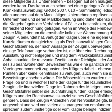
diese Mitglieder als Unternehmen – bezogen auf den maßgebl
werden kann. Das kann auch schon bei einer geringen Zahl a
Krankenhauswerbung; GRUR 2007, 610 – Sammelmitgliedschaft 
allen anderen auf dem Markt tätigen Unternehmen repräsentat
Unternehmen und deren Marktbedeutung sind daher ebenso u
die Klagebefugnis der Verbände auf Fälle zu beschränken, d
hinreichend Rechnung getragen, wenn im Wege des Freibeweis
seiner Mitglieder um die ernsthafte kollektive Wahrnehmung de
Zeugin P. bekundet hat, verfügt der Kläger über eine eigene 
Kanzleiräumen des gleichzeitig als Rechtsanwalt tätigen Gesch
Geschäftsbetrieb, der nach Aussage der Zeugin überwiegend
einzige Telefonanlage vorhanden ist, die über eine Rechnun
Ausstattung nicht entgegen und mag dem Praktikabilitätsum
Anhaltspunkte, die relevante Zweifel an der Richtigkeit der A
des zu beantwortenden Beweisthemas war eine gänzlich ander
Voreingenommenheit zugunsten des Klägers dabei – ebenso wi
Punkten über keine Kenntnisse zu verfügen, auch wenn sie d
Beweisfrage ansehen würde. Die Wissenslücken wurden nicht i
Frage, ob und in welcher Höhe der Kläger für die Räumlichke
Zeugin, die finanziellen Dinge im Rahmen des Miteigentums al
Geschäftsführer selber die Buchführung für den Kläger erledig
Klägers und der Rechtsanwaltskanzlei seines Geschäftsführe
gehören. Dass die Zeugin Anzeichen von Nervosität zeigte, läs
ungewohnt und wird von vielen als unangenehm empfunden. S
sprechen zudem unstreitige oder vom Kläger belegte Indizien. 