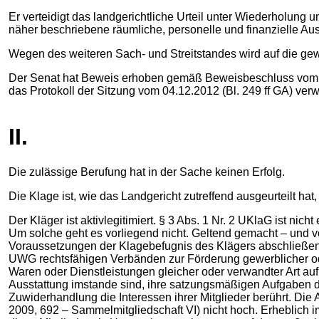
Er verteidigt das landgerichtliche Urteil unter Wiederholung 
näher beschriebene räumliche, personelle und finanzielle Aus
Wegen des weiteren Sach- und Streitstandes wird auf die g
Der Senat hat Beweis erhoben gemäß Beweisbeschluss vom 3
das Protokoll der Sitzung vom 04.12.2012 (Bl. 249 ff GA) ver
II.
Die zulässige Berufung hat in der Sache keinen Erfolg.
Die Klage ist, wie das Landgericht zutreffend ausgeurteilt h
Der Kläger ist aktivlegitimiert. § 3 Abs. 1 Nr. 2 UKlaG ist ni
Um solche geht es vorliegend nicht. Geltend gemacht – und 
Voraussetzungen der Klagebefugnis des Klägers abschließend
UWG rechtsfähigen Verbänden zur Förderung gewerblicher oder
Waren oder Dienstleistungen gleicher oder verwandter Art auf
Ausstattung imstande sind, ihre satzungsmäßigen Aufgaben de
Zuwiderhandlung die Interessen ihrer Mitglieder berührt. D
2009, 692 – Sammelmitgliedschaft VI) nicht hoch. Erheblich 