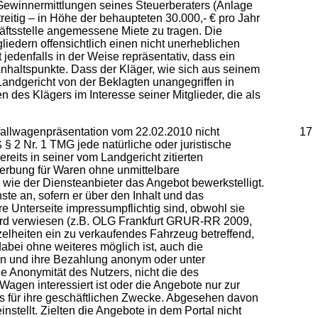
 Gewinnermittlungen seines Steuerberaters (Anlage
reitig – in Höhe der behaupteten 30.000,- € pro Jahr
häftsstelle angemessene Miete zu tragen. Die
tgliedern offensichtlich einen nicht unerheblichen
jedenfalls in der Weise repräsentativ, dass ein
haltspunkte. Dass der Kläger, wie sich aus seinem
andgericht von der Beklagten unangegriffen in
 des Klägers im Interesse seiner Mitglieder, die als
nfallwagenpräsentation vom 22.02.2010 nicht
17
 § 2 Nr. 1 TMG jede natürliche oder juristische
eits in seiner vom Landgericht zitierten
Werbung für Waren ohne unmittelbare
 wie der Diensteanbieter das Angebot bewerkstelligt.
ste an, sofern er über den Inhalt und das
e Unterseite impressumpflichtig sind, obwohl sie
 wird verwiesen (z.B. OLG Frankfurt GRUR-RR 2009,
nzelheiten ein zu verkaufendes Fahrzeug betreffend,
dabei ohne weiteres möglich ist, auch die
en und ihre Bezahlung anonym oder unter
ie Anonymität des Nutzers, nicht die des
Wagen interessiert ist oder die Angebote nur zur
ums für ihre geschäftlichen Zwecke. Abgesehen davon
nstellt. Zielten die Angebote in dem Portal nicht