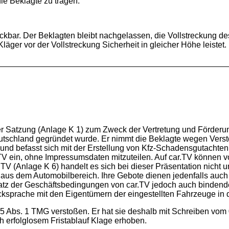
ie Beklagte zu tragen.
treckbar. Der Beklagten bleibt nachgelassen, die Vollstreckung d
äger vor der Vollstreckung Sicherheit in gleicher Höhe leistet.
er Satzung (Anlage K 1) zum Zweck der Vertretung und Förderung
Deutschland gegründet wurde. Er nimmt die Beklagte wegen Verst
d befasst sich mit der Erstellung von Kfz-Schadensgutachten. S
r.TV ein, ohne Impressumsdaten mitzuteilen. Auf car.TV können
V (Anlage K 6) handelt es sich bei dieser Präsentation nicht u
e aus dem Automobilbereich. Ihre Gebote dienen jedenfalls auc
satz der Geschäftsbedingungen von car.TV jedoch auch bindende
 Rücksprache mit den Eigentümern der eingestellten Fahrzeug
 § 5 Abs. 1 TMG verstoßen. Er hat sie deshalb mit Schreiben v
h erfolglosem Fristablauf Klage erhoben.