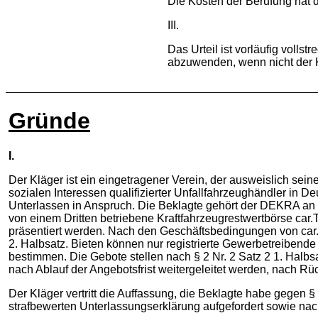
Die Kosten der Berufung hat d
III.
Das Urteil ist vorläufig volls
abzuwenden, wenn nicht der Kl
Gründe
I.
Der Kläger ist ein eingetragener Verein, der ausweislich sein
sozialen Interessen qualifizierter Unfallfahrzeughändler in 
Unterlassen in Anspruch. Die Beklagte gehört der DEKRA an un
von einem Dritten betriebene Kraftfahrzeugrestwertbörse ca
präsentiert werden. Nach den Geschäftsbedingungen von car.T
2. Halbsatz. Bieten können nur registrierte Gewerbetreibend
bestimmen. Die Gebote stellen nach § 2 Nr. 2 Satz 2 1. Halb
nach Ablauf der Angebotsfrist weitergeleitet werden, nach
Der Kläger vertritt die Auffassung, die Beklagte habe gegen
strafbewerten Unterlassungserklärung aufgefordert sowie nac