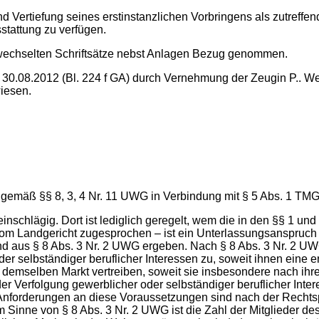
und Vertiefung seines erstinstanzlichen Vorbringens als zutreffe
stattung zu verfügen.
ewechselten Schriftsätze nebst Anlagen Bezug genommen.
0.08.2012 (Bl. 224 f GA) durch Vernehmung der Zeugin P.. W
wiesen.
at, gemäß §§ 8, 3, 4 Nr. 11 UWG in Verbindung mit § 5 Abs. 1 TM
cht einschlägig. Dort ist lediglich geregelt, wem die in den §§ 
vom Landgericht zugesprochen – ist ein Unterlassungsanspruch
 aus § 8 Abs. 3 Nr. 2 UWG ergeben. Nach § 8 Abs. 3 Nr. 2 UW
 selbständiger beruflicher Interessen zu, soweit ihnen eine 
 demselben Markt vertreiben, soweit sie insbesondere nach ihre
r Verfolgung gewerblicher oder selbständiger beruflicher Int
ie Anforderungen an diese Voraussetzungen sind nach der Recht
im Sinne von § 8 Abs. 3 Nr. 2 UWG ist die Zahl der Mitglieder 