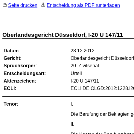
Seite drucken
Entscheidung als PDF runterladen
Oberlandesgericht Düsseldorf, I-20 U 147/11
Datum:
28.12.2012
Gericht:
Oberlandesgericht Düsseldor
Spruchkörper:
20. Zivilsenat
Entscheidungsart:
Urteil
Aktenzeichen:
I-20 U 147/11
ECLI:
ECLI:DE:OLGD:2012:1228.I2
Tenor:
I.
Die Berufung der Beklagten g
II.