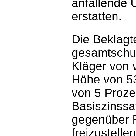
anfallende 
erstatten.
Die Beklag
gesamtschul
Kläger von v
Höhe von 53
von 5 Proz
Basiszinssa
gegenüber 
freizustellen