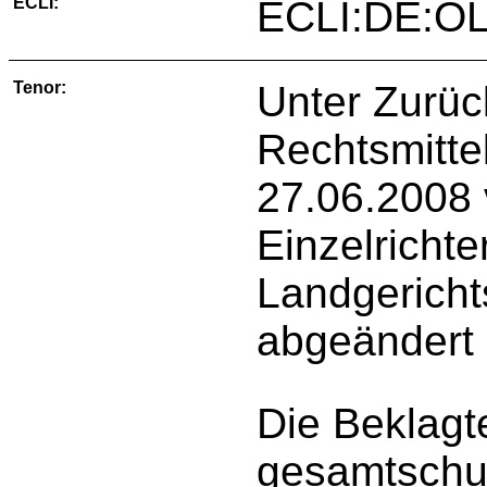
ECLI:
ECLI:DE:OL
Tenor:
Unter Zurü
Rechtsmitte
27.06.2008 
Einzelricht
Landgericht
abgeändert 
Die Beklag
gesamtschul