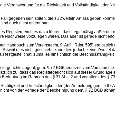
Verantwortung für die Richtigkeit und Vollständigkeit der Niede
all gegeben sein sollen, die zu Zweifeln Anlass geben könnte
sind auch nicht erkennbar.
des Registergerichtes dazu führen, dass regelmäßig außer der
re Nachweise vorzulegen wären. Das aber ist gerade nicht erfor
 Handbuch zum Vereinsrecht, 9. Aufl., Rdnr. 595) ergibt sich ni
 Soweit dies nicht geschieht, kann dies jedoch keine Zweifel 
estgestellt hat, zumal es hinsichtlich der Beschlussfähigkeit n
tergerichts angeht, gem. § 72 BGB jederzeit vom Vorstand die
dsätzlich zu, dass das Registergericht sich auf dieser Grundlage 
on Bedeutung im Rahmen des § 37 Abs. 2 und vor allem des § 73
 Richtigkeit und Vollständigkeit der (der Anmeldung gem. § 67 
g nicht von der Vorlage der Bescheinigung gem. § 72 BGB abhä