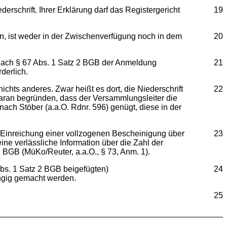
rschrift. Ihrer Erklärung darf das Registergericht
19
n, ist weder in der Zwischenverfügung noch in dem
20
 nach § 67 Abs. 1 Satz 2 BGB der Anmeldung
21
derlich.
chts anderes. Zwar heißt es dort, die Niederschrift
22
daran begründen, dass der Versammlungsleiter die
ach Stöber (a.a.O. Rdnr. 596) genügt, diese in der
 Einreichung einer vollzogenen Bescheinigung über
23
eine verlässliche Information über die Zahl der
 BGB (MüKo/Reuter, a.a.O., § 73, Anm. 1).
Abs. 1 Satz 2 BGB beigefügten)
24
ngig gemacht werden.
25