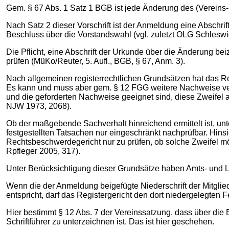
Gem. § 67 Abs. 1 Satz 1 BGB ist jede Änderung des (Vereins
Nach Satz 2 dieser Vorschrift ist der Anmeldung eine Abschri
Beschluss über die Vorstandswahl (vgl. zuletzt OLG Schlesw
Die Pflicht, eine Abschrift der Urkunde über die Änderung be
prüfen (MüKo/Reuter, 5. Aufl., BGB, § 67, Anm. 3).
Nach allgemeinen registerrechtlichen Grundsätzen hat das R
Es kann und muss aber gem. § 12 FGG weitere Nachweise ve
und die geforderten Nachweise geeignet sind, diese Zwei
NJW 1973, 2068).
Ob der maßgebende Sachverhalt hinreichend ermittelt ist, unt
festgestellten Tatsachen nur eingeschränkt nachprüfbar. Hin
Rechtsbeschwerdegericht nur zu prüfen, ob solche Zweifel m
Rpfleger 2005, 317).
Unter Berücksichtigung dieser Grundsätze haben Amts- und La
Wenn die der Anmeldung beigefügte Niederschrift der Mitg
entspricht, darf das Registergericht den dort niedergelegte
Hier bestimmt § 12 Abs. 7 der Vereinssatzung, dass über die
Schriftführer zu unterzeichnen ist. Das ist hier geschehen.