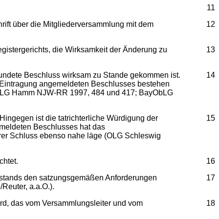
11
hrift über die Mitgliederversammlung mit dem
12
egistergerichts, die Wirksamkeit der Änderung zu
13
rkundete Beschluss wirksam zu Stande gekommen ist.
14
r Eintragung angemeldeten Beschlusses bestehen
17; OLG Hamm NJW-RR 1997, 484 und 417; BayObLG
ingegen ist die tatrichterliche Würdigung der
15
gemeldeten Beschlusses hat das
derer Schluss ebenso nahe läge (OLG Schleswig
chtet.
16
orstands den satzungsgemäßen Anforderungen
17
Reuter, a.a.O.).
wird, das vom Versammlungsleiter und vom
18