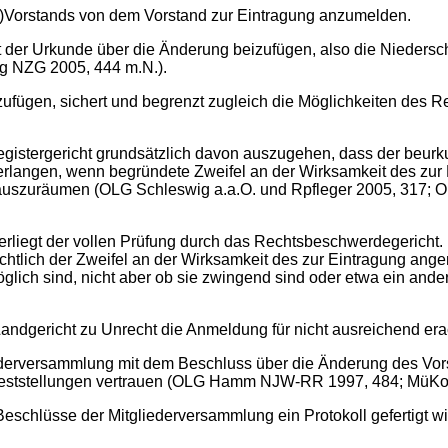
-)Vorstands von dem Vorstand zur Eintragung anzumelden.
ft der Urkunde über die Änderung beizufügen, also die Niedersc
ig NZG 2005, 444 m.N.).
izufügen, sichert und begrenzt zugleich die Möglichkeiten des R
egistergericht grundsätzlich davon auszugehen, dass der beu
rlangen, wenn begründete Zweifel an der Wirksamkeit des zu
fel auszuräumen (OLG Schleswig a.a.O. und Rpfleger 2005, 3
erliegt der vollen Prüfung durch das Rechtsbeschwerdegericht. H
sichtlich der Zweifel an der Wirksamkeit des zur Eintragung an
öglich sind, nicht aber ob sie zwingend sind oder etwa ein an
ndgericht zu Unrecht die Anmeldung für nicht ausreichend era
liederversammlung mit dem Beschluss über die Änderung des V
n Feststellungen vertrauen (OLG Hamm NJW-RR 1997, 484; MüKo/
 Beschlüsse der Mitgliederversammlung ein Protokoll gefertigt 