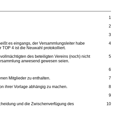
1
2
3
 heißt es eingangs, der Versammlungsleiter habe
4
 TOP 4 ist die Neuwahl protokolliert.
llmächtigten des beteiligten Vereins (noch) nicht
5
er Versammlung anwesend gewesen seien.
6
nen Mitglieder zu enthalten.
7
on ihrer Vorlage abhängig zu machen.
8
9
tscheidung und die Zwischenverfügung des
10