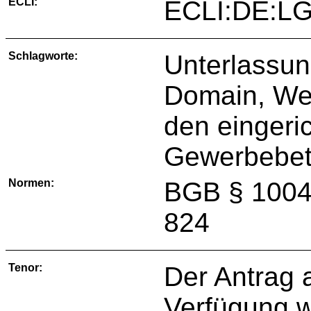
ECLI:
ECLI:DE:LG
Schlagworte:
Unterlassun
Domain, Webs
den eingeri
Gewerbebet
Normen:
BGB § 1004
824
Tenor:
Der Antrag a
Verfügung w