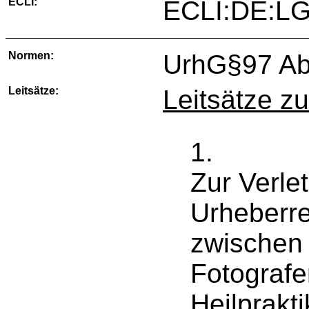
ECLI:
ECLI:DE:LG
Normen:
UrhG§97 Abs
Leitsätze:
Leitsätze z
1.
Zur Verle
Urheberre
zwischen 
Fotograf
Heilprakt