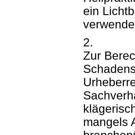
ein Licht
verwende
2.
Zur Bere
Schadens
Urheberre
Sachverha
klägerisc
mangels 