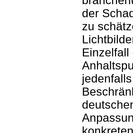
branchenü
der Scha
zu schätz
Lichtbild
Einzelfal
Anhaltspu
jedenfall
Beschränk
deutschen
Anpassun
konkrete