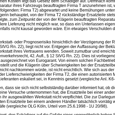
en Kosten legt das Gesetz dem Schädiger auf. Demnach kommt e
eparatur ihres Fahrzeugs beauftragten Firma T anzunehmen ist, 
 folgenden: Firma T2) abgewartet und keine Bemühungen unter
erin behauptet, von der Firma T2 rückständige Ersatzteile ste
olgte, zum Zeitpunkt der von der Klägerin beauftragten Repara
ere Lieferung nicht möglich war, so dass ein Unterlassen eige
enfalls nicht kausal geworden wäre. Ein etwaiges Verschulden
rkstatt- oder Prognoserisiko hinsichtlich der Verzögerung der R
2 StVG Rn. 22), liegt nicht vor. Entgegen der Auffassung der B
erkstatt ihres Vertrauens wenden. Soweit zumutbar und erreichb
nverkehrsrecht, 42. Aufl., § 12 StVG Rn. 22). Dies ist vorliege
g, ausgezeichnet von Eurogarant. Von einem solchen Fachbetrieb
estellt und die Klägerin über Schwierigkeiten bei der Ersatzteilb
icht nachkommen würde, ist nicht ersichtlich. Wie sich aus der
der Lieferschwierigkeiten der Firma T2, die einen autorisierten
eranten eskaliert sei, in Kenntnis gesetzt (vergleiche Anl. K6
 dass sie sich nicht selbstständig darüber informiert hat, ob 
eine Versuche unternommen hat, die Ersatzteile bei einer and
 ihr ausgewählten Werkstatt nicht verpflichtet. Die zur Darleg
ten Ersatzteile bei einem anderen Händler tatsächlich vorrätig
äfe (vergleiche OLG Köln, Urteil vom 25.6.1998 - 1U 20/98).
iegt, den Schädiger auf die Gefahr eines ungewöhnlich hohen 