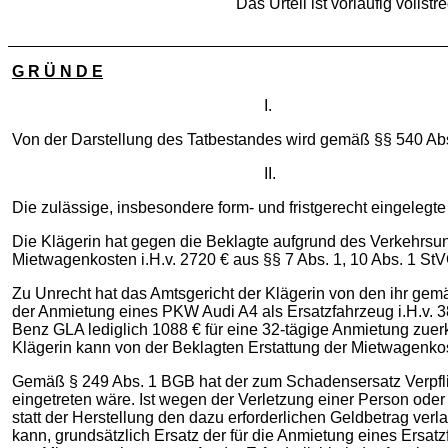
Das Urteil ist vorläufig vollstr
G R Ü N D E
I.
Von der Darstellung des Tatbestandes wird gemäß §§ 540 Abs
II.
Die zulässige, insbesondere form- und fristgerecht eingelegt
Die Klägerin hat gegen die Beklagte aufgrund des Verkehrsun
Mietwagenkosten i.H.v. 2720 € aus §§ 7 Abs. 1, 10 Abs. 1 St
Zu Unrecht hat das Amtsgericht der Klägerin von den ihr g
der Anmietung eines PKW Audi A4 als Ersatzfahrzeug i.H.v. 3
Benz GLA lediglich 1088 € für eine 32-tägige Anmietung zuer
Klägerin kann von der Beklagten Erstattung der Mietwagenkos
Gemäß § 249 Abs. 1 BGB hat der zum Schadensersatz Verpflic
eingetreten wäre. Ist wegen der Verletzung einer Person od
statt der Herstellung den dazu erforderlichen Geldbetrag ve
kann, grundsätzlich Ersatz der für die Anmietung eines Ers