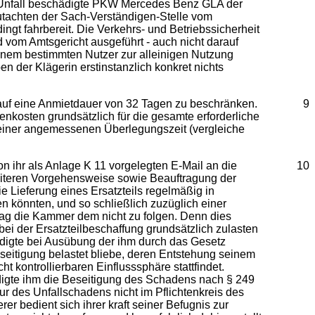
em Unfall beschädigte PKW Mercedes Benz GLA der
gutachten der Sach-Verständigen-Stelle vom
gt fahrbereit. Die Verkehrs- und Betriebssicherheit
d vom Amtsgericht ausgeführt - auch nicht darauf
einem bestimmten Nutzer zur alleinigen Nutzung
 der Klägerin erstinstanzlich konkret nichts
 auf eine Anmietdauer von 32 Tagen zu beschränken.
9
nkosten grundsätzlich für die gesamte erforderliche
nd einer angemessenen Überlegungszeit (vergleiche
on ihr als Anlage K 11 vorgelegten E-Mail an die
10
eiteren Vorgehensweise sowie Beauftragung der
e Lieferung eines Ersatzteils regelmäßig in
könnten, und so schließlich zuzüglich einer
g die Kammer dem nicht zu folgen. Denn dies
ei der Ersatzteilbeschaffung grundsätzlich zulasten
igte bei Ausübung der ihm durch das Gesetz
eitigung belastet bliebe, deren Entstehung seinem
 kontrollierbaren Einflusssphäre stattfindet.
digte ihm die Beseitigung des Schadens nach § 249
r des Unfallschadens nicht im Pflichtenkreis des
er bedient sich ihrer kraft seiner Befugnis zur