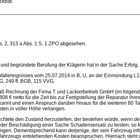
eckbar.
. 2, 313 a Abs. 1 S. 1 ZPO abgesehen.
e und begründete Berufung der Klägerin hat in der Sache Erfolg.
fallereignisses vom 25.07.2014 in B, U, an der Einmündung L11
VG, 249 ff. BGB, 115 VVG.
emäß Rechnung der Firma T und Lackierbetrieb GmbH (im folgen
808 € netto für die Zeit bis zur Fertigstellung der Reparatur 
kannt und einen Anspruch darüber hinaus für die weiteren 80 T
ten in voller Höhe verlangen.
htete den Zustand herzustellen, der bestehen würde, wenn der
er der Beschädigung einer Sache Schadensersatz zu leisten, s
rlangen. Dementsprechend kann derjenige, der sein Fahrzeug in
atzfahrzeugs entstehenden Kosten beanspruchen. Hiernach steht