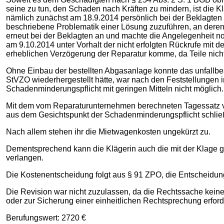
seine zu tun, den Schaden nach Kräften zu mindern, ist die 
nämlich zunächst am 18.9.2014 persönlich bei der Beklagten
beschriebene Problematik einer Lösung zuzuführen, an deren E
erneut bei der Beklagten an und machte die Angelegenheit noc
am 9.10.2014 unter Vorhalt der nicht erfolgten Rückrufe mit 
erheblichen Verzögerung der Reparatur komme, da Teile nicht
Ohne Einbau der bestellten Abgasanlage konnte das unfallbes
StVZO wiederhergestellt hätte, war nach den Feststellungen
Schadenminderungspflicht mit geringen Mitteln nicht möglich.
Mit dem vom Reparaturunternehmen berechneten Tagessatz von 
aus dem Gesichtspunkt der Schadenminderungspflicht schließl
Nach allem stehen ihr die Mietwagenkosten ungekürzt zu.
Dementsprechend kann die Klägerin auch die mit der Klage g
verlangen.
Die Kostenentscheidung folgt aus § 91 ZPO, die Entscheidung 
Die Revision war nicht zuzulassen, da die Rechtssache keine
oder zur Sicherung einer einheitlichen Rechtsprechung erforde
Berufungswert: 2720 €