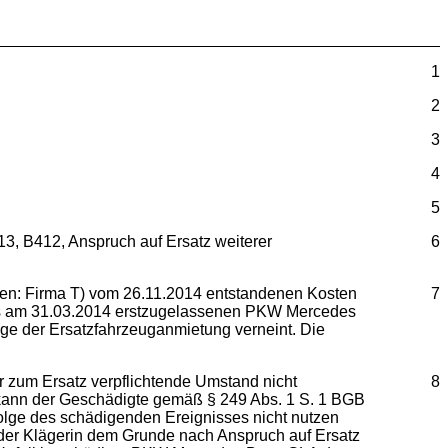
1
2
3
4
5
3, B412, Anspruch auf Ersatz weiterer
6
den: Firma T) vom 26.11.2014 entstandenen Kosten
7
ihres am 31.03.2014 erstzugelassenen PKW Mercedes
age der Ersatzfahrzeuganmietung verneint. Die
 zum Ersatz verpflichtende Umstand nicht
8
o kann der Geschädigte gemäß § 249 Abs. 1 S. 1 BGB
folge des schädigenden Ereignisses nicht nutzen
 der Klägerin dem Grunde nach Anspruch auf Ersatz