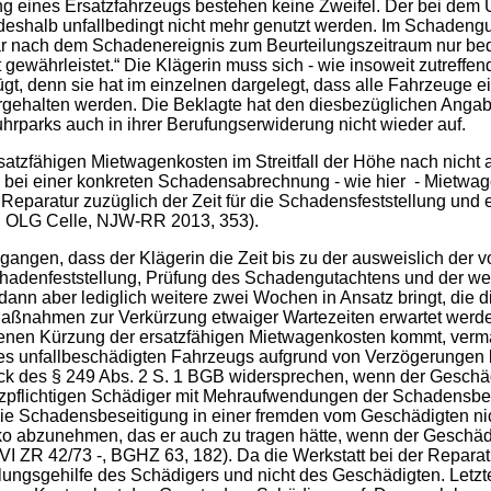
ung eines Ersatzfahrzeugs bestehen keine Zweifel. Der bei d
e deshalb unfallbedingt nicht mehr genutzt werden. Im Schaden
ar nach dem Schadenereignis zum Beurteilungszeitraum nur bedin
ewährleistet.“ Die Klägerin muss sich - wie insoweit zutreffen
ügt, denn sie hat im einzelnen dargelegt, dass alle Fahrzeuge 
rgehalten werden. Die Beklagte hat den diesbezüglichen Angaben
hrparks auch in ihrer Berufungserwiderung nicht wieder auf.
satzfähigen Mietwagenkosten im Streitfall der Höhe nach nicht
s bei einer konkreten Schadensabrechnung - wie hier - Mietwage
gen Reparatur zuzüglich der Zeit für die Schadensfeststellung u
8; OLG Celle, NJW-RR 2013, 353).
angen, dass der Klägerin die Zeit bis zu der ausweislich der v
Schadenfeststellung, Prüfung des Schadengutachtens und der w
n aber lediglich weitere zwei Wochen in Ansatz bringt, die di
nahmen zur Verkürzung etwaiger Wartezeiten erwartet werden 
nen Kürzung der ersatzfähigen Mietwagenkosten kommt, verma
des unfallbeschädigten Fahrzeugs aufgrund von Verzögerungen b
k des § 249 Abs. 2 S. 1 BGB widersprechen, wenn der Geschäd
zpflichtigen Schädiger mit Mehraufwendungen der Schadensbes
die Schadensbeseitigung in einer fremden vom Geschädigten nicht
ko abzunehmen, das er auch zu tragen hätte, wenn der Geschä
I ZR 42/73 -, BGHZ 63, 182). Da die Werkstatt bei der Reparatu
lungsgehilfe des Schädigers und nicht des Geschädigten. Letzter