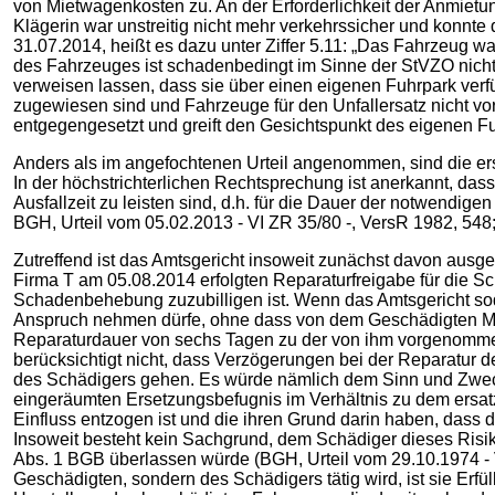
von Mietwagenkosten zu. An der Erforderlichkeit der Anmiet
Klägerin war unstreitig nicht mehr verkehrssicher und konnt
31.07.2014, heißt es dazu unter Ziffer 5.11: „Das Fahrzeug w
des Fahrzeuges ist schadenbedingt im Sinne der StVZO nicht g
verweisen lassen, dass sie über einen eigenen Fuhrpark verf
zugewiesen sind und Fahrzeuge für den Unfallersatz nicht vo
entgegengesetzt und greift den Gesichtspunkt des eigenen Fu
Anders als im angefochtenen Urteil angenommen, sind die er
In der höchstrichterlichen Rechtsprechung ist anerkannt, das
Ausfallzeit zu leisten sind, d.h. für die Dauer der notwendi
BGH, Urteil vom 05.02.2013 - VI ZR 35/80 -, VersR 1982, 54
Zutreffend ist das Amtsgericht insoweit zunächst davon ausgeg
Firma T am 05.08.2014 erfolgten Reparaturfreigabe für die 
Schadenbehebung zuzubilligen ist. Wenn das Amtsgericht sodan
Anspruch nehmen dürfe, ohne dass von dem Geschädigten Maß
Reparaturdauer von sechs Tagen zu der von ihm vorgenomme
berücksichtigt nicht, dass Verzögerungen bei der Reparatur 
des Schädigers gehen. Es würde nämlich dem Sinn und Zwec
eingeräumten Ersetzungsbefugnis im Verhältnis zu dem ersat
Einfluss entzogen ist und die ihren Grund darin haben, dass 
Insoweit besteht kein Sachgrund, dem Schädiger dieses Risi
Abs. 1 BGB überlassen würde (BGH, Urteil vom 29.10.1974 - V
Geschädigten, sondern des Schädigers tätig wird, ist sie Erfül