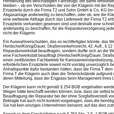
Herstellung des beschädigten Fahrzeugs; die damit verbunden
bleiben -, ob ein Verschulden der von der Klägerin mit der R
Ersatzteile durch die Firma T2 und Sohn GmbH & Co. KG (im
Abgasanlage anderweitig zu beschaffen, oder ob, wie die Kläg
eine weltweite Abfrage durch das Lieferwerk der Firma T2 erf
Ersatzteile vorhanden gewesen sind und deshalb eine schnell
anderweitig zu beschaffen, für die Reparaturverzögerung jed
nicht der Klägerin.
Ein Auswahlverschulden, das es rechtfertigten könnte, das We
Hentschel/König/Dauer, Straßenverkehrsrecht, 42. Aufl., § 1
Reparaturwerkstatt beauftragen, sondern durfte sich an die W
eine Fachwerkstatt beauftragt (Hentschel/König/Dauer, Straße
einen zertifizierten Fachbetrieb für Karosserieinstandsetzun
erforderlichen Ersatzteile soweit nicht vorrätig unverzüglich b
Anhaltspunkte dafür bestanden hätten, dass die Firma T dem n
Firma T die Klägerin auch über die Teilerückstände aufgrund 
deren Mitteilung, dass der Engpass beim Management ihres Lief
Der Klägerin kann nicht gemäß § 254 BGB vorgehalten werden,
Wegen hätte beschafft werden können, bzw. dass sie selbst k
Beauftragung der Reparatur bei der ohne Sorgfaltsverstoß von
Beklagte hat auch nicht konkret vorgetragen, dass die benötig
Sie hat kein einziges Unternehmen benannt, auf das dies zutr
Soweit es dem Geschädigten nach § 254 Abs. 2 S. 1 BGB obl