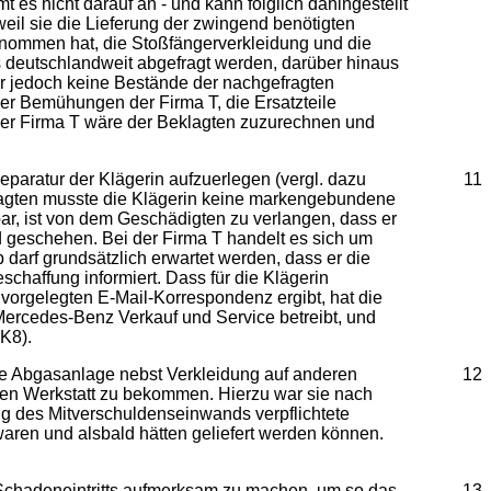
s nicht darauf an - und kann folglich dahingestellt
weil sie die Lieferung der zwingend benötigten
nommen hat, die Stoßfängerverkleidung und die
ts deutschlandweit abgefragt werden, darüber hinaus
tur jedoch keine Bestände der nachgefragten
ner Bemühungen der Firma T, die Ersatzteile
 der Firma T wäre der Beklagten zuzurechnen und
eparatur der Klägerin aufzuerlegen (vergl. dazu
11
eklagten musste die Klägerin keine markengebundene
ar, ist von dem Geschädigten zu verlangen, dass er
nd geschehen. Bei der Firma T handelt es sich um
 darf grundsätzlich erwartet werden, dass er die
eschaffung informiert. Dass für die Klägerin
 vorgelegten E-Mail-Korrespondenz ergibt, hat die
 Mercedes-Benz Verkauf und Service betreibt, und
-K8).
die Abgasanlage nebst Verkleidung auf anderen
12
eren Werkstatt zu bekommen. Hierzu war sie nach
ung des Mitverschuldenseinwands verpflichtete
 waren und alsbald hätten geliefert werden können.
Schadeneintritts aufmerksam zu machen, um so das
13