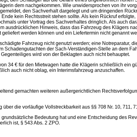
Klägerin dem nachgekommen. Wie unwidersprochen von ihr vorge
 gemeldet, den Sachverhalt dargelegt und um dringenden Rückr
nde kein Rechtsstreit stehen sollte. Als kein Rückruf erfolgte,
hmals unter Vortrag des Sachverhaltes dringlich. Als auch darau
dem ausdrücklichen Hinweis, dass das Fahrzeug des Klägers nach
 geliefert werden können und ein Liefertermin nicht genannt we
chädigte Fahrzeug nicht genutzt werden; eine Notreparatur, di
 im Schadengutachten der Sach-Verständigen-Stelle an dem Fah
 Gegenteiliges wird von der Beklagten auch nicht behauptet.
34 € für den Mietwagen hatte die Klägerin schließlich ein gün
ich auch nicht oblag, ein Interimsfahrzeug anzuschaffen.
eltend gemachten weiteren außergerichtlichen Rechtsverfolgung
über die vorläufige Vollstreckbarkeit aus §§ 708 Nr. 10, 711, 
 grundsätzliche Bedeutung hat und eine Entscheidung des Revi
rlich ist, § 543 Abs. 2 ZPO.