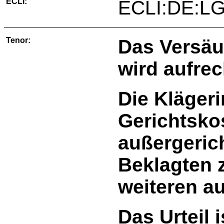
ECLI:
ECLI:DE:LG
Tenor:
Das Versäu
wird aufrec
Die Klägeri
Gerichtskos
außergeric
Beklagten z
weiteren a
Das Urteil i