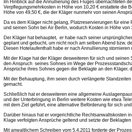
Im Hinblick auf die Annullierung des Fluges übernachteten d
Verpflegungsmehrkosten in Höhe von 10,20 € erstattete die Be
Höhe von 49,50 €, die der Kläger nunmehr von seinen Ansprü
Da es dem Kläger nicht gelang, Platzreservierungen für eine
und seinen Sohn bei Air Berlin, wodurch Kosten in Höhe von 
Der Kläger hat behauptet, er habe nach seiner ursprünglic
geplant und gebucht, um nicht noch am selben Abend bzw. d
Diesen Hotelaufenthalt habe er nach Annullierung stornieren
Mit der Klage hat der Kläger desweiteren für sich und seinen
den Anspruch seines Sohnes im Wege der Prozessstandschaft
Ansprüche ihres Sohnes gegen die Beklagte an den Kläger, d
Mit der Behauptung, ihm seien durch verlängerte Standzeiten
gemacht.
Schließlich hat er desweiteren eine allgemeine Auslagenpa
und der Unterbringung in Berlin weitere Kosten wie etwa Tel
mit dem Ziel geführt, eine alternative Beförderung für sich un
Darüber hinaus hat er vorgerichtliche Rechtsanwaltskosten i
Klage verfolgten Ansprüche geltend und setzte der Beklagten
Mit anwaltlichem Schreiben vom 5.4.2011 forderte der Proze