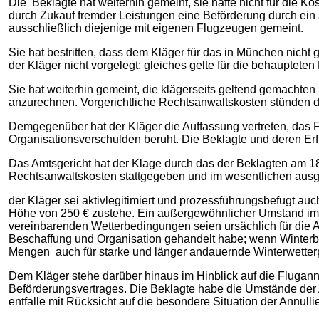
Die Beklagte hat weiterhin gemeint, sie hafte nicht für die K
durch Zukauf fremder Leistungen eine Beförderung durch ein
ausschließlich diejenige mit eigenen Flugzeugen gemeint.
Sie hat bestritten, dass dem Kläger für das in München nich
der Kläger nicht vorgelegt; gleiches gelte für die behauptete
Sie hat weiterhin gemeint, die klägerseits geltend gemacht
anzurechnen. Vorgerichtliche Rechtsanwaltskosten stünden d
Demgegenüber hat der Kläger die Auffassung vertreten, das
Organisationsverschulden beruht. Die Beklagte und deren Erf
Das Amtsgericht hat der Klage durch das der Beklagten am 18.
Rechtsanwaltskosten stattgegeben und im wesentlichen ausge
der Kläger sei aktivlegitimiert und prozessführungsbefugt au
Höhe von 250 € zustehe. Ein außergewöhnlicher Umstand im Si
vereinbarenden Wetterbedingungen seien ursächlich für die 
Beschaffung und Organisation gehandelt habe; wenn Winterbe
Mengen auch für starke und länger andauernde Winterwetterp
Dem Kläger stehe darüber hinaus im Hinblick auf die Fluga
Beförderungsvertrages. Die Beklagte habe die Umstände der 
entfalle mit Rücksicht auf die besondere Situation der Annul