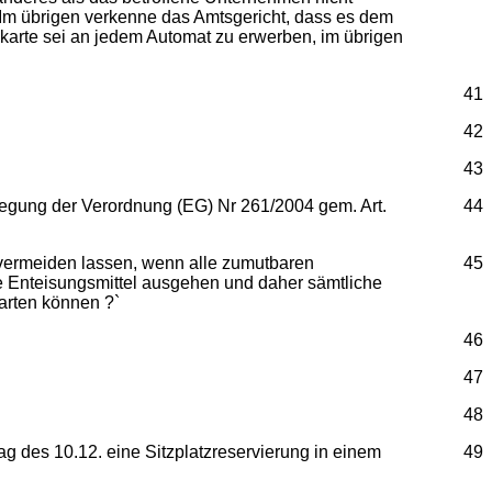
Im übrigen verkenne das Amtsgericht, dass es dem
arte sei an jedem Automat zu erwerben, im übrigen
41
42
43
legung der Verordnung (EG) Nr 261/2004 gem. Art.
44
e vermeiden lassen, wenn alle zumutbaren
45
e Enteisungsmittel ausgehen und daher sämtliche
arten können ?`
46
47
48
ag des 10.12. eine Sitzplatzreservierung in einem
49