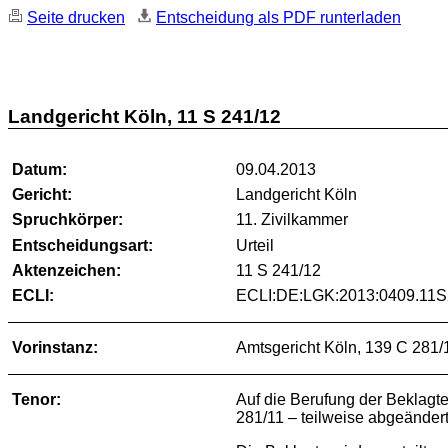
Seite drucken
Entscheidung als PDF runterladen
Landgericht Köln, 11 S 241/12
Datum:
09.04.2013
Gericht:
Landgericht Köln
Spruchkörper:
11. Zivilkammer
Entscheidungsart:
Urteil
Aktenzeichen:
11 S 241/12
ECLI:
ECLI:DE:LGK:2013:0409.11S
Vorinstanz:
Amtsgericht Köln, 139 C 281/
Tenor:
Auf die Berufung der Beklagt
281/11 – teilweise abgeändert