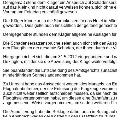
Demgemäß stehe dem Kläger ein Anspruch auf Schadensersatz 
auf das Kleinkind nicht darauf verweisen können, sich ohne 
Vortrag am Folgetag erschöpft gewesen.
Der Kläger könne auch die Stornokosten für das Hotel in Mü
geworden. Dies gelte auch hinsichtlich der geltend gemacht
Demgegenüber stünden dem Kläger allgemeine Auslagen für di
Die Schadensersatzansprüche seien auch nicht mit den Ausgle
den Fluggästen der gesamte Schaden, der ihnen durch die Verl
Hiergegen richtet sich die am 31.5.2012 eingegangene und 
Beklagten, mit der sie die Abweisung der Klage weiterverfolgt
Sie beanstandet die Entscheidung des Amtsgerichts zunächst
minderjährigen Sohnes angenommen hat.
Zu Unrecht habe das Amtsgericht wegen des Mangels an Ente
Flughafenbetreiber, der die Enteisung der Flugzeuge vornimmt
auch nicht weiter zeitlich aufschieben müssen, da sie nach 
Fluggäste vorgenommen habe, um diesen eine Bahnfahrt zu e
angemessener Weise vorgenommen, um so den weiteren Flugv
Die Annullierung habe die Beklagte daher auch in Bezug auf
kein Anspruch wegen der Kosten für den Ersatzflug zu, zuma