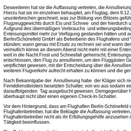
Desweiteren hat sie die Auffassung vertreten, die Annullier
Hierzu hat sie im einzelnen behauptet, am Flugtag, dem 9.1
ununterbrochen geschneit, was zur Bildung von Blitzeis gef
Flugzeuggewichts durch Eis und Schnee und der hierdurch 
Aufgrund des übermäßigen Verbrauchs und witterungsbeding
Enteisungsmittel mehr zur Verfügung gestanden hätten und auc
Berlin/Schönefeld GmbH als Betreiberin des Flughafens und V
stünden; wann genau mit Ersatz zu rechnen sei und wann der
vermutlich könne an diesem Abend nicht mehr mit einer Ente
weit in die Nacht Frost und Schneefall geherrscht; Enteisun
entschlossen, den Flug zu annullieren, um den Fluggästen G
verpflichtet gewesen, mit der Entscheidung über die Annullie
weiteren Flugverkehr aufrecht erhalten zu können und die g
Nach Bekanntgabe der Annullierung habe der Kläger sich nic
Femddienstleisters besetzten Schalter, von wo aus sodann ei
darauffolgenden Tag ausgebucht gewesen. Demgegenüber hat 
überhaupt nicht über einen eigenen Check-In-Schalter.
Vor dem Hintergrund, dass am Flughaften Berlin-Schönefeld d
Flughafenbetreiber, hat die Beklagte die Auffassung vertrete
Flughafenbetreiber nicht als ihr Erfüllungsgehilfe anzusehe
Tätigkeit beeinflussen.