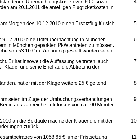
 entstandenen Übernachtungskosten von 69 € sowie
4
den am 20.1.2011 die anteiligen Flugticketkosten in
 am Morgen des 10.12.2010 einen Ersatzflug für sich
5
s 9.12.2010 eine Hotelübernachtung in München
6
 dem in München geparkten PkW antreten zu müssen.
Höhe von 53,10 € in Rechnung gestellt worden seien.
t. Er hat insoweit die Auffassung vertreten, auch
7
 Kläger und seine Ehefrau die Abtretung der
nden, hat er mit der Klage weitere 25 € geltend
8
g, ihm seien im Zuge der Umbuchungsverhandlungen
9
Berlin aus zahlreiche Telefonate von ca 100 Minuten
2010 an die Beklagte machte der Kläger die mit der
10
orderungen zurück.
Gesamtbetrages von 1058,65 € unter Fristsetzung
11