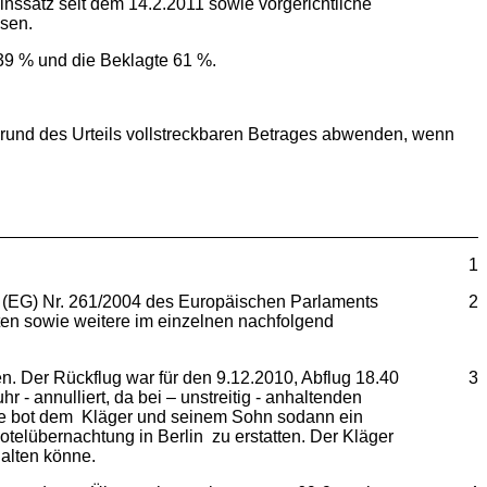
inssatz seit dem 14.2.2011 sowie vorgerichtliche
sen.
 39 % und die Beklagte 61 %.
grund des Urteils vollstreckbaren Betrages abwenden, wenn
1
g (EG) Nr. 261/2004 des Europäischen Parlaments
2
sten sowie weitere im einzelnen nachfolgend
. Der Rückflug war für den 9.12.2010, Abflug 18.40
3
- annulliert, da bei – unstreitig - anhaltenden
te bot dem Kläger und seinem Sohn sodann ein
otelübernachtung in Berlin zu erstatten. Der Kläger
alten könne.