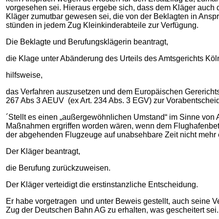
vorgesehen sei. Hieraus ergebe sich, dass dem Kläger auch
Kläger zumutbar gewesen sei, die von der Beklagten in Ans
stünden in jedem Zug Kleinkinderabteile zur Verfügung.
Die Beklagte und Berufungsklägerin beantragt,
die Klage unter Abänderung des Urteils des Amtsgerichts Kö
hilfsweise,
das Verfahren auszusetzen und dem Europäischen Gererichtsh
267 Abs 3 AEUV (ex Art. 234 Abs. 3 EGV) zur Vorabentschei
´Stellt es einen „außergewöhnlichen Umstand“ im Sinne von A
Maßnahmen ergriffen worden wären, wenn dem Flughafenbetre
der abgehenden Flugzeuge auf unabsehbare Zeit nicht mehr e
Der Kläger beantragt,
die Berufung zurückzuweisen.
Der Kläger verteidigt die erstinstanzliche Entscheidung.
Er habe vorgetragen und unter Beweis gestellt, auch seine Ve
Zug der Deutschen Bahn AG zu erhalten, was gescheitert sei.