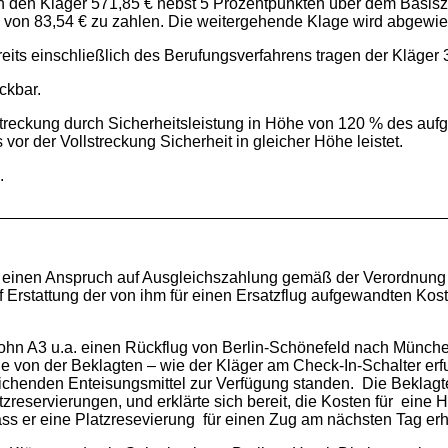
 an den Kläger 571,85 € nebst 5 Prozentpunkten über dem Basisz
 von 83,54 € zu zahlen. Die weitergehende Klage wird abgewie
eits einschließlich des Berufungsverfahrens tragen der Kläger
eckbar.
streckung durch Sicherheitsleistung in Höhe von 120 % des auf
 vor der Vollstreckung Sicherheit in gleicher Höhe leistet.
.
t, einen Anspruch auf Ausgleichszahlung gemäß der Verordnun
f Erstattung der von ihm für einen Ersatzflug aufgewandten Ko
ohn A3 u.a. einen Rückflug von Berlin-Schönefeld nach München
von der Beklagten – wie der Kläger am Check-In-Schalter erfuhr 
ichenden Enteisungsmittel zur Verfügung standen. Die Beklag
reservierungen, und erklärte sich bereit, die Kosten für eine H
ss er eine Platzresevierung für einen Zug am nächsten Tag erh