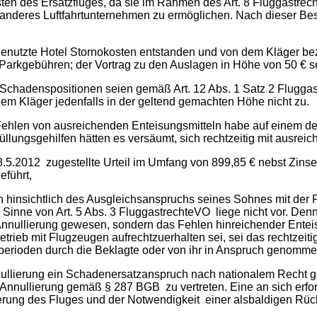
osten des Ersatzfluges, da sie im Rahmen des Art. 8 Fluggastre
 anderes Luftfahrtunternehmen zu ermöglichen. Nach dieser Be
t genutzte Hotel Stornokosten entstanden und von dem Kläger b
n Parkgebühren; der Vortrag zu den Auslagen in Höhe von 50 € se
en Schadenspositionen seien gemäß Art. 12 Abs. 1 Satz 2 Flugg
em Kläger jedenfalls in der geltend gemachten Höhe nicht zu.
 Fehlen von ausreichenden Enteisungsmitteln habe auf einem 
üllungsgehilfen hätten es versäumt, sich rechtzeitig mit ausr
5.2012 zugestellte Urteil im Umfang von 899,85 € nebst Zinsen
führt,
ch hinsichtlich des Ausgleichsanspruchs seines Sohnes mit der 
nne von Art. 5 Abs. 3 FluggastrechteVO liege nicht vor. Denn 
Annullierung gewesen, sondern das Fehlen hinreichender Enteis
trieb mit Flugzeugen aufrechtzuerhalten sei, sei das rechtzei
erioden durch die Beklagte oder von ihr in Anspruch genommen
nnullierung ein Schadenersatzanspruch nach nationalem Recht
Annullierung gemäß § 287 BGB zu vertreten. Eine an sich erfo
lierung des Fluges und der Notwendigkeit einer alsbaldigen Rück