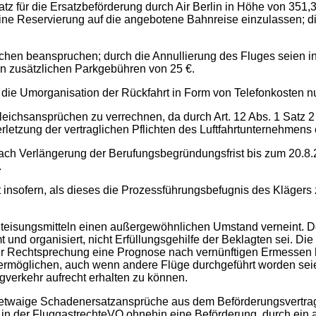
für die Ersatzbeförderung durch Air Berlin in Höhe von 351,35
eine Reservierung auf die angebotene Bahnreise einzulassen; 
nchen beanspruchen; durch die Annullierung des Fluges seien 
en zusätzlichen Parkgebühren von 25 €.
e Umorganisation der Rückfahrt in Form von Telefonkosten nu
ichsansprüchen zu verrechnen, da durch Art. 12 Abs. 1 Satz 2
etzung der vertraglichen Pflichten des Luftfahrtunternehmens e
nach Verlängerung der Berufungsbegründungsfrist bis zum 20.8
.
 insofern, als dieses die Prozessführungsbefugnis des Kläge
isungsmitteln einen außergewöhnlichen Umstand verneint. Der
 und organisiert, nicht Erfüllungsgehilfe der Beklagten sei. Di
der Rechtsprechung eine Prognose nach vernünftigen Ermessen h
rmöglichen, auch wenn andere Flüge durchgeführt worden seien
erkehr aufrecht erhalten zu können.
 etwaige Schadenersatzansprüche aus dem Beförderungsvertrag 
l in der FluggastrechteVO ohnehin eine Beförderung durch ein 