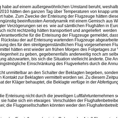
ung habe auf einem außergewöhnlichen Umstand beruht, weshalb 
2.2010 hätten den ganzen Tag über Temperaturen von knapp unt
ührt habe. Zum Zwecke der Enteisung der Flugzeuge hätten die
ungünstig beeinflussten Aerodynamik mit einem Gemisch aus 
ter Verzögerungen sei es wie auf sämtlichen Flughäfen in E
h nicht rechtzeitig hätten transportiert und angeliefert werde
erantwortliche für die Enteisung der Flugzeuge gemeldet, das
 Rückstau der auf Enteisung wartenden Flugzeuge abgearbeitet
isung des für den streitgegenständlichen Flug vorgesehenen Fl
gsmittel hätten erst wieder am frühen Morgen des Folgetages zu
elegenheit zu geben, gegebenenfalls anderweitig noch am selb
rung abzuwarten, bis sich die Situation vielleicht änderte. Die
eringstmögliche Einschränkung des Flugverkehrs durch die Annu
ht unmittelbar an den Schalter der Beklagten begeben, sondern
n Kontakt zur Beklagten vermittelt worden sei. Zu diesem Zeitp
der Kläger behauptet, die Beklagte verfüge in der Abfertigun
ie Enteisung nicht durch die jeweiligen Luftfahrtunternehmen
n, sie habe sich ein etwaiges Verschulden der Flughafenbetreibe
n sei; die Fluggesellschaften könnten weder den Flughafenbetre