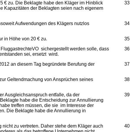
 € zu. Die Beklagte habe den Kläger im Hinblick
33
die Kapazitäten der Beklagten seien nach eigenem
insoweit Aufwendungen des Klägers nutzlos
34
r in Höhe von 20 € zu.
35
 FluggastrechteVO sichergestellt werden solle, dass
36
ntstanden sei, ersetzt wird.
.2012 an diesem Tag begründete Berufung der
37
rs zur Geltendmachung von Ansprüchen seines
38
 Ausgleichsanspruch entfalle, da der
39
e Beklagte habe die Entscheidung zur Annullierung
abe treffen müssen, die sie im Interesse der
. Die Beklagte habe die Annullierung in
nicht zu vertreten. Daher stehe dem Kläger auch
40
anderes als das betroffene Unternehmen nicht