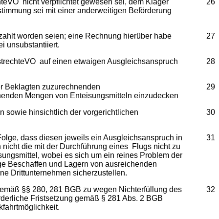
chteVO nicht verpflichtet gewesen sei, dem Kläger
26
stimmung sei mit einer anderweitigen Beförderung
ezahlt worden seien; eine Rechnung hierüber habe
27
i unsubstantiiert.
astrechteVO auf einen etwaigen Ausgleichsanspruch
28
der Beklagten zuzurechnenden
29
eichenden Mengen von Enteisungsmitteln einzudecken
 sowie hinsichtlich der vorgerichtlichen
30
Folge, dass diesen jeweils ein Ausgleichsanspruch in
31
nicht die mit der Durchführung eines Flugs nicht zu
ungsmittel, wobei es sich um ein reines Problem der
tige Beschaffen und Lagern von ausreichenden
e Drittunternehmen sicherzustellen.
 gemäß §§ 280, 281 BGB zu wegen Nichterfüllung des
32
rderliche Fristsetzung gemäß § 281 Abs. 2 BGB
fahrtmöglichkeit.