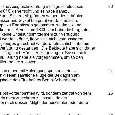
eine Ausgleichszahlung nicht geschuldet sei.
23
er 0° C geherrscht und es habe nahezu
se aus Sicherheitsgründen wegen des erhöhten
Wasser und Glykol besprüht werden müssen.
uropa zu Engpässen gekommen, so dass keine
n können. Bereits um 18.00 Uhr habe die Flughafen
s keine Enteisungsmittel mehr zur Verfügung
 werden könne, ließe sich nicht voraussagen;
ugzeuges gerechnet werden. Tatsächlich habe bis
r Verfügung gestanden. Die Beklagte habe sich daher
en Tag nach München zu gelangen. Sie sei nicht
 Annullierung habe sie vorgenommen, um so den
llierung umzusetzen.
 an einen mit Abfertigungspersonal eines
24
unkt seien sämtliche Flüge der Beklagten am
gshalle des Flughafens Berlin-Schöneberg
 selbst vorgenommen wird, sondern zentral von dem
25
rin nicht zurechnen zu lassen, da der
iber noch dessen Mitglieder auswählen oder deren