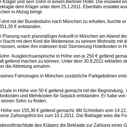
er Kläger und sein Sohn in einem Berliner Hotel. Die insoweit
klagte dem Kläger unter dem 25.1.2011. Ebenfalls erstattet wur
chen in Abzug bringt.
 Fahrt mit der Bundesbahn nach München zu erhalten, buchte er
351,35 € entstanden.
hen Planung nach planmäßiger Ankunft in München am Abend de
er Nacht mit dem Kind die Weiterreise zu seinem Wohnsitz mit
 müssen, wobei ihm indessen trotz Stornierung Hotelkosten in 
 Sohn Ausgleichsansprüche in Höhe von je 250 € geltend gemach
 geltend machen zu können. Unter dem 30.8.2011 erklärten der
er die Abtretung annahm.
 seines Fahrzeuges in München zusätzliche Parkgebühren entsta
uschale in Höhe von 50 € geltend gemacht mit der Begründun
efonkosten und Mehrkosten für Gepäck entstanden. Er habe von 
d seinen Sohn zu finden.
n Höhe von 155,30 € geltend gemacht. Mit Schreiben vom 14.12.
 eine Zahlungsfrist bis zum 10.1.2011. Die Beklagte wies die F
ssbevollmächtigte des Klägers die Beklagte zur Zahlung eines 