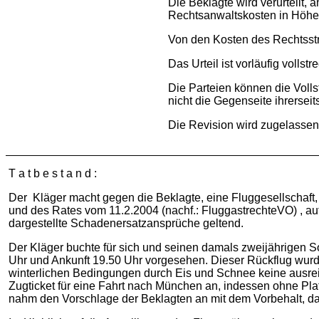
Die Beklagte wird verurteilt,
Rechtsanwaltskosten in Höhe
Von den Kosten des Rechtsstr
Das Urteil ist vorläufig vollstr
Die Parteien können die Voll
nicht die Gegenseite ihrerseits
Die Revision wird zugelassen
T a t b e s t a n d :
Der Kläger macht gegen die Beklagte, eine Fluggesellschaf
und des Rates vom 11.2.2004 (nachf.: FluggastrechteVO) , au
dargestellte Schadenersatzansprüche geltend.
Der Kläger buchte für sich und seinen damals zweijährigen S
Uhr und Ankunft 19.50 Uhr vorgesehen. Dieser Rückflug wurde 
winterlichen Bedingungen durch Eis und Schnee keine ausre
Zugticket für eine Fahrt nach München an, indessen ohne Platz
nahm den Vorschlage der Beklagten an mit dem Vorbehalt, da