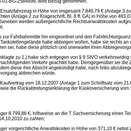
6.4-01-BG-2584896, wird Bezug genommen.
Ersatzfahrzeug in Höhe von insgesamt 7.846,79 € (Anlage 3 zur K
ten (Anlage 2 zur Klageschrift, Bl. 8 ff. GA) in Höhe von 483,
 Daneben werden außergerichtliche Rechtsanwaltskosten aufgr
t.
ks zur Fahrbahnmitte hin eingeordnet und den Fahrtrichtungsanz
 Tankstellengelände habe abbiegen wollen, habe sie rechts an d
hren sei, habe diese plötzlich und unerwartet ihren Abbiegevor
eklagte zu 1.) habe sich entgegen von § 9 StVO verkehrswidrig
 nachfolgenden Verkehr geachtet habe. Demgegenüber sei die Z
hdem diese ihre Absicht angekündigt habe, nach links abzubieg
gevorgang abbrechen würde.
n Kaufvertrag vom 18.12.2007 (Anlage 1 zum Schriftsatz vom 21
) sowie die Rückabtretungserklärung der Kaskoversicherung vom
ger 8.799,86 €, hilfsweise an die T Sachversicherung einen Tei
14.10.2010 zu zahlen;
äger vorgerichtliche Anwaltskosten in Höhe von 371,10 € nebs