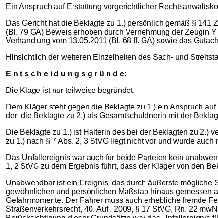
Ein Anspruch auf Erstattung vorgerichtlicher Rechtsanwaltsko
Das Gericht hat die Beklagte zu 1.) persönlich gemäß § 141
(Bl. 79 GA) Beweis erhoben durch Vernehmung der Zeugin Y s
Verhandlung vom 13.05.2011 (Bl. 68 ff. GA) sowie das Gutac
Hinsichtlich der weiteren Einzelheiten des Sach- und Streits
E n t s c h e i d u n g s g r ü n d e:
Die Klage ist nur teilweise begründet.
Dem Kläger steht gegen die Beklagte zu 1.) ein Anspruch auf 
den die Beklagte zu 2.) als Gesamtschuldnerin mit der Beklag
Die Beklagte zu 1.) ist Halterin des bei der Beklagten zu 2.
zu 1.) nach § 7 Abs. 2, 3 StVG liegt nicht vor und wurde auch 
Das Unfallereignis war auch für beide Parteien kein unabwe
1, 2 StVG zu dem Ergebnis führt, dass der Kläger von den Be
Unabwendbar ist ein Ereignis, das durch äußerste mögliche
gewöhnlichen und persönlichen Maßstab hinaus gemessen an d
Gefahrmomente. Der Fahrer muss auch erhebliche fremde Fehle
Straßenverkehrsrecht, 40. Aufl. 2009, § 17 StVG, Rn. 22 mwN 
Berücksichtigung dieser Grundsätze war das Unfallereignis fü