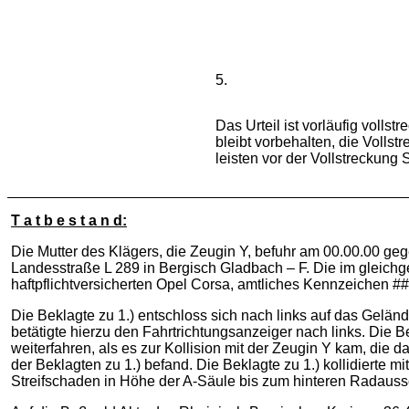
5.
Das Urteil ist vorläufig voll
bleibt vorbehalten, die Voll
leisten vor der Vollstreckung 
T a t b e s t a n d:
Die Mutter des Klägers, die Zeugin Y, befuhr am 00.00.00 g
Landesstraße L 289 in Bergisch Gladbach – F. Die im gleichge
haftpflichtversicherten Opel Corsa, amtliches Kennzeichen ###
Die Beklagte zu 1.) entschloss sich nach links auf das Gelä
betätigte hierzu den Fahrtrichtungsanzeiger nach links. Die B
weiterfahren, als es zur Kollision mit der Zeugin Y kam, die
der Beklagten zu 1.) befand. Die Beklagte zu 1.) kollidierte 
Streifschaden in Höhe der A-Säule bis zum hinteren Radaussc