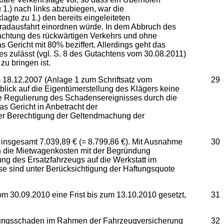
 1.) nach links abzubiegen, war die
lagte zu 1.) den bereits eingeleiteten
eradausfahrt einordnen würde. In dem Abbruch des
achtung des rückwärtigen Verkehrs und ohne
Gericht mit 80% beziffert. Allerdings geht das
s zulässt (vgl. S. 8 des Gutachtens vom 30.08.2011)
zu bringen ist.
m 18.12.2007 (Anlage 1 zum Schriftsatz vom
29
blick auf die Eigentümerstellung des Klägers keine
eise Regulierung des Schadensereignisses durch die
s Gericht in Anbetracht der
der Berechtigung der Geltendmachung der
insgesamt 7.039,89 € (= 8.799,86 €). Mit Ausnahme
30
en die Mietwagenkosten mit der Begründung
ng des Ersatzfahrzeugs auf die Werkstatt im
ese sind unter Berücksichtigung der Haftungsquote
m 30.09.2010 eine Frist bis zum 13.10.2010 gesetzt,
31
kstufungsschaden im Rahmen der Fahrzeugversicherung
32