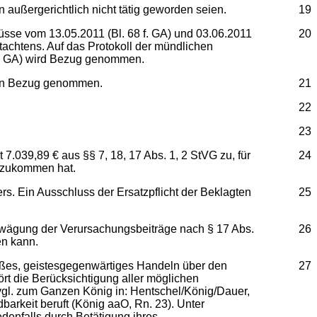
 außergerichtlich nicht tätig geworden seien.
19
sse vom 13.05.2011 (Bl. 68 f. GA) und 03.06.2011
20
achtens. Auf das Protokoll der mündlichen
ff. GA) wird Bezug genommen.
lagen Bezug genommen.
21
22
23
.039,89 € aus §§ 7, 18, 17 Abs. 1, 2 StVG zu, für
24
ufzukommen hat.
rs. Ein Ausschluss der Ersatzpflicht der Beklagten
25
Abwägung der Verursachungsbeiträge nach § 17 Abs.
26
en kann.
äßes, geistesgegenwärtiges Handeln über den
27
t die Berücksichtigung aller möglichen
vgl. zum Ganzen König in: Hentschel/König/Dauer,
barkeit beruft (König aaO, Rn. 23). Unter
edenfalls durch Betätigung ihres