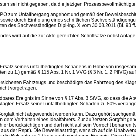
sten sei nicht gegeben, da die jetzigen Prozessbevollmächtigten
 ZPO zum Unfallhergang angehört und gemäß der Beweisbeschlü
owie durch Einholung eines schriftlichen Sachverständigengut
hten des Sachverständigen Dipl-Ing. X vom 30.08.2011 (Bl. 93 
tandes wird auf die zur Akte gereichten Schriftsätze nebst An
Ersatz seines unfallbedingten Schadens in Höhe von insgesamt 7
ten zu 1.) gemäß § 115 Abs. 1 Nr. 1 VVG (§ 3 Nr. 1, 2 PflVG) a
) versicherten Fahrzeugs und beschädigte das Fahrzeug des Kläge
nicht vorgetragen.
ndbares Ereignis im Sinne von § 17 Abs. 3 StVG, so dass die 
klagten Ersatz seiner unfallbedingten Schäden zu 80% verlang
 Sorgfalt nicht abgewendet werden kann. Dazu gehört sachgem
em Verhalten eines Idealfahrers. Zur äußersten Sorgfalt gehör
r berücksichtigen und darf nicht auf sein Vorrecht beharren (
aus der Rspr.). Die Beweislast trägt, wer sich auf die Unabwend
r die Beklagte zu 1.) kein unabwendbares Ereignis. Diese hat j