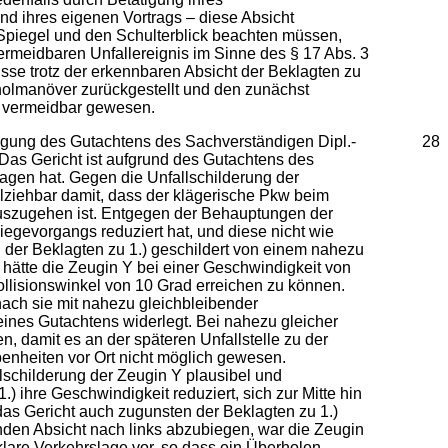
nd ihres eigenen Vortrags – diese Absicht
 Spiegel und den Schulterblick beachten müssen,
vermeidbaren Unfallereignis im Sinne des § 17 Abs. 3
sse trotz der erkennbaren Absicht der Beklagten zu
rholmanöver zurückgestellt und den zunächst
ge vermeidbar gewesen.
igung des Gutachtens des Sachverständigen Dipl.-
28
Das Gericht ist aufgrund des Gutachtens des
agen hat. Gegen die Unfallschilderung der
llziehbar damit, dass der klägerische Pkw beim
 auszugehen ist. Entgegen der Behauptungen der
egevorgangs reduziert hat, und diese nicht wie
n der Beklagten zu 1.) geschildert von einem nahezu
hätte die Zeugin Y bei einer Geschwindigkeit von
llisionswinkel von 10 Grad erreichen zu können.
onach sie mit nahezu gleichbleibender
seines Gutachtens widerlegt. Bei nahezu gleicher
 damit es an der späteren Unfallstelle zu der
enheiten vor Ort nicht möglich gewesen.
lschilderung der Zeugin Y plausibel und
 ihre Geschwindigkeit reduziert, sich zur Mitte hin
 das Gericht auch zugunsten der Beklagten zu 1.)
den Absicht nach links abzubiegen, war die Zeugin
klare Verkehrslage vor, so dass ein Überholen