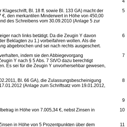
4
lageschrift, Bl. 18 ff. sowie Bl. 133 GA) macht der
5
07 €, den merkantilen Minderwert in Höhe von 450,00
und des Schreibens vom 30.09.2010 (Anlage 5 zur
eiger nach links betätigt. Da die Zeugin Y davon
6
er Beklagten zu 1.) vorbeifahren wollen. Als die
gang abgebrochen und sei nach rechts ausgeschert.
 verhalten, indem sie den Abbiegevorgang
7
eugin Y nach § 5 Abs. 7 StVO dazu berechtigt
en. Es sei für die Zeugin Y unvorhersehbar gewesen,
.02.2011, Bl. 66 GA), die Zulassungsbescheinigung
8
 17.01.2012 (Anlage zum Schriftsatz vom 19.01.2012,
9
lbetrag in Höhe von 7.005,34 €, nebst Zinsen in
10
t Zinsen in Höhe von 5 Prozentpunkten über dem
11