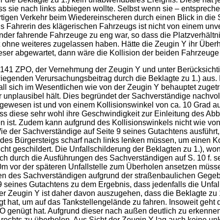
s sie nach links abbiegen wollte. Selbst wenn sie – entspreche
rtigen Verkehr beim Wiedereinscheren durch einen Blick in die
 als Fahrerin des klägerischen Fahrzeugs ist nicht von einem un
er fahrende Fahrzeuge zu eng war, so dass die Platzverhältni
ht ohne weiteres zugelassen haben. Hätte die Zeugin Y ihr Übe
ieser abgewartet, dann wäre die Kollision der beiden Fahrzeu
 141 ZPO, der Vernehmung der Zeugin Y und unter Berücksicht
iegenden Verursachungsbeitrag durch die Beklagte zu 1.) aus. 
all sich im Wesentlichen wie von der Zeugin Y behauptet zugetr
ür unplausibel hält. Dies begründet der Sachverständige nachvo
e gewesen ist und von einem Kollisionswinkel von ca. 10 Grad
diese sehr wohl ihre Geschwindigkeit zur Einleitung des Abbi
n ist. Zudem kann aufgrund des Kollisionswinkels nicht wie vo
 der Sachverständige auf Seite 9 seines Gutachtens ausführt, 
des Bürgersteigs scharf nach links lenken müssen, um einen Ko
nicht geschildert. Die Unfallschilderung der Beklagten zu 1.), w
auch durch die Ausführungen des Sachverständigen auf S. 10 f. 
m vor der späteren Unfallstelle zum Überholen ansetzen müssen,
en des Sachverständigen aufgrund der straßenbaulichen Gegeb
seines Gutachtens zu dem Ergebnis, dass jedenfalls die Unfal
r Zeugin Y ist daher davon auszugehen, dass die Beklagte zu 1.)
gt hat, um auf das Tankstellengelände zu fahren. Insoweit geht
O genügt hat. Aufgrund dieser nach außen deutlich zu erkennen
 rechts zu überholen. Aus Sicht der Zeugin Y lag auch keine un