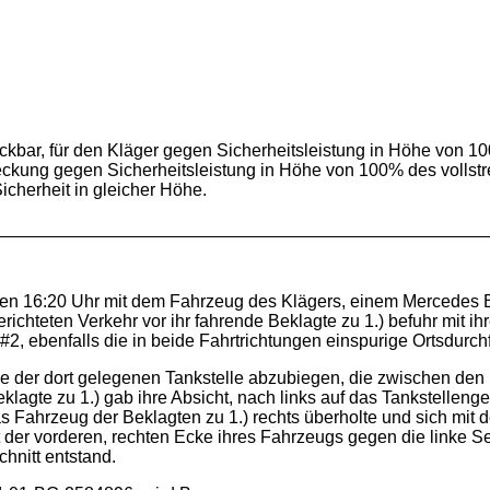
streckbar, für den Kläger gegen Sicherheitsleistung in Höhe von
streckung gegen Sicherheitsleistung in Höhe von 100% des volls
Sicherheit in gleicher Höhe.
egen 16:20 Uhr mit dem Fahrzeug des Klägers, einem Mercedes 
richteten Verkehr vor ihr fahrende Beklagte zu 1.) befuhr mit i
2, ebenfalls die in beide Fahrtrichtungen einspurige Ortsdurchf
nde der dort gelegenen Tankstelle abzubiegen, die zwischen de
eklagte zu 1.) gab ihre Absicht, nach links auf das Tankstellen
 das Fahrzeug der Beklagten zu 1.) rechts überholte und sich m
mit der vorderen, rechten Ecke ihres Fahrzeugs gegen die linke 
hnitt entstand.