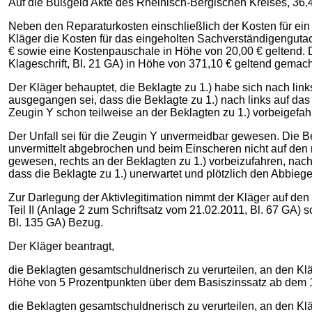
Auf die Bußgeld Akte des Rheinisch-Bergischen Kreises, 3
Neben den Reparaturkosten einschließlich der Kosten für ein 
Kläger die Kosten für das eingeholten Sachverständigengutach
€ sowie eine Kostenpauschale in Höhe von 20,00 € geltend.
Klageschrift, Bl. 21 GA) in Höhe von 371,10 € geltend gemach
Der Kläger behauptet, die Beklagte zu 1.) habe sich nach lin
ausgegangen sei, dass die Beklagte zu 1.) nach links auf das
Zeugin Y schon teilweise an der Beklagten zu 1.) vorbeigefa
Der Unfall sei für die Zeugin Y unvermeidbar gewesen. Die B
unvermittelt abgebrochen und beim Einscheren nicht auf den
gewesen, rechts an der Beklagten zu 1.) vorbeizufahren, nac
dass die Beklagte zu 1.) unerwartet und plötzlich den Abbie
Zur Darlegung der Aktivlegitimation nimmt der Kläger auf de
Teil II (Anlage 2 zum Schriftsatz vom 21.02.2011, Bl. 67 GA
Bl. 135 GA) Bezug.
Der Kläger beantragt,
die Beklagten gesamtschuldnerisch zu verurteilen, an den Klä
Höhe von 5 Prozentpunkten über dem Basiszinssatz ab dem 
die Beklagten gesamtschuldnerisch zu verurteilen, an den Kl