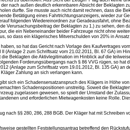
 der nach außen deutlich erkennbaren Absicht der Beklagten zu
holen durfte. Sie musste auch nicht damit rechnen, dass die Bek
hende Betätigung eines Fahrtrichtungsanzeigers, wieder zur G
ierauf folgenden Wiedereinordnen zur Geradeausfahrt, ohne Be
e Verursachungsbeitrag der Beklagten zu 1.) zu sehen, den das 
pur, die ein Nebeneinander beider Fahrzeuge nicht ohne weitere
us, so dass ein klägerisches Mitverschulden von 20% in Ansatz 
gt haben, so hat das Gericht nach Vorlage des Kaufvertrages vo
II (Anlage 2 zum Schriftsatz vom 21.02.2011, Bl. 67 GA) im Hin
 die Beklagten die Aktivlegitimation im Hinblick auf die teilw
olgenden Forderungsübergangs nach § 86 VVG rügen, so hat da
012 (Anlage zum Schriftsatz vom 19.01.2012, Bl. 135 GA) an 
 Kläger Zahlung an sich verlangen kann.
ibt sich ein Schadensersatzanspruch des Klägers in Höhe von 
gemachten Schadenspositionen unstreitig. Soweit die Beklagt
fahrzeug zugelassen gewesen, so spielt der Umstand der Zulassu
ntstandenen und erforderlichen Mietwagenkosten keine Rolle. Di
zug nach §§ 280, 286, 288 BGB. Der Kläger hat mit Schreiben vo
 hilfsweise gestellten Feststellungsantrag betreffend den Rüc