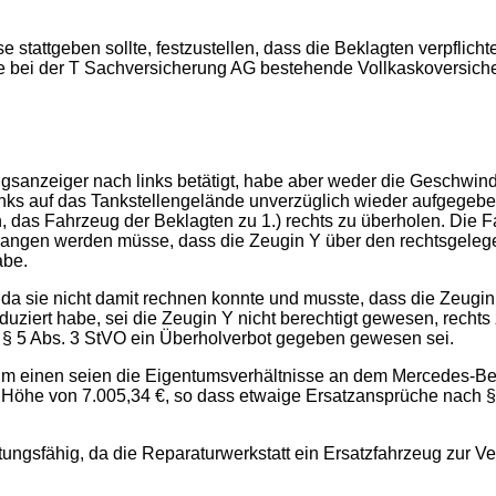
eise stattgeben sollte, festzustellen, dass die Beklagten verpfl
 die bei der T Sachversicherung AG bestehende Vollkaskoversi
gsanzeiger nach links betätigt, habe aber weder die Geschwindi
links auf das Tankstellengelände unverzüglich wieder aufgege
 das Fahrzeug der Beklagten zu 1.) rechts zu überholen. Die 
gangen werden müsse, dass die Zeugin Y über den rechtsgeleg
abe.
 da sie nicht damit rechnen konnte und musste, dass die Zeugin
duziert habe, sei die Zeugin Y nicht berechtigt gewesen, rechts
 § 5 Abs. 3 StVO ein Überholverbot gegeben gewesen sei.
 Zum einen seien die Eigentumsverhältnisse an dem Mercedes-B
in Höhe von 7.005,34 €, so dass etwaige Ersatzansprüche nac
ungsfähig, da die Reparaturwerkstatt ein Ersatzfahrzeug zur Ver