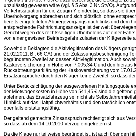
unzulässig gewesen wäre (vgl. § 5 Abs. 3 Nr. StVO). Aufgrund
Verkehrssituation für die Zeugin Y eindeutig, so dass sie über
Überholvorgang abbrechen und sich plötzlich, ohne entsprec
bereits eingeleiteten Abbiegevorgangs nach links und dem h
entsprechende Fahrtrichtungsanzeige ist der weit überwiegend
Gericht wegen des rechtsseitigen Überholens auf einer Fahrs
von einer gewissen Betriebsgefahr zulasten der Klägerseite a
Soweit die Beklagten die Aktivlegitimation des Klägers gerü
21.02.2011, Bl. 66 GA) und der Zulassungsbescheinigung Teil 
begründeten Zweifel an dessen Aktivlegitimation. Auch soweit
Kaskoversicherung in Höhe von 7.005,34 € und den hieraus f
Rückabtretungserklärung der Kaskoversicherung vom 17.01.2
Ersatzansprüche durch den Kläger keine Zweifel, so dass der
Unter Berücksichtigung der ausgeworfenen Haftungsquote erg
der Mietwagenkosten in Höhe von 541,45 € sind die geltend 
ablehnen, das Ersatzfahrzeug sei nicht als Selbstfahrermiet
Hinblick auf das Haftpflichtverhältnis und den tatsächlich e
ebenfalls erstattungsfähig.
Der geltend gemachte Zinsanspruch rechtfertigt sich aus Ver
so dass ab dem 14.10.2010 Verzug eingetreten ist.
Da die Klage nur teilweise begründet ist, ist auch über den