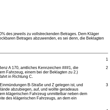
 100% des jeweils zu vollstreckenden Betrages. Dem Kläger
treckbaren Betrages abzuwenden, es sei denn, die Beklagten
1
Benz A 170, amtliches Kennzeichen ###1, die
2
hrem Fahrzeug, einem bei der Beklagten zu 2.)
ahrt in Richtung C.
n Einmündungen B-Straße und Z gelegen ist, und
3
gelände abzubiegen, auf, und wollte geradeaus
it dem klägerischen Fahrzeug unmittelbar neben dem
Seite des klägerischen Fahrzeugs, an dem ein