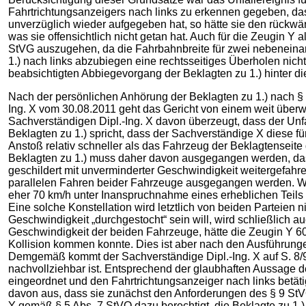
Fahrtrichtungsanzeigers nach links zu erkennen gegeben, das
unverzüglich wieder aufgegeben hat, so hätte sie den rückwä
was sie offensichtlich nicht getan hat. Auch für die Zeugin Y
StVG auszugehen, da die Fahrbahnbreite für zwei nebeneinand
1.) nach links abzubiegen eine rechtsseitiges Überholen nic
beabsichtigten Abbiegevorgang der Beklagten zu 1.) hinter d
Nach der persönlichen Anhörung der Beklagten zu 1.) nach §
Ing. X vom 30.08.2011 geht das Gericht von einem weit überw
Sachverständigen Dipl.-Ing. X davon überzeugt, dass der Unf
Beklagten zu 1.) spricht, dass der Sachverständige X diese f
Anstoß relativ schneller als das Fahrzeug der Beklagtenseit
Beklagten zu 1.) muss daher davon ausgegangen werden, dass 
geschildert mit unverminderter Geschwindigkeit weitergefahre
parallelen Fahren beider Fahrzeuge ausgegangen werden. Wie
eher 70 km/h unter Inanspruchnahme eines erheblichen Teils 
Eine solche Konstellation wird letztlich von beiden Parteien 
Geschwindigkeit „durchgestocht“ sein will, wird schließlich 
Geschwindigkeit der beiden Fahrzeuge, hätte die Zeugin Y 60
Kollision kommen konnte. Dies ist aber nach den Ausführung
Demgemäß kommt der Sachverständige Dipl.-Ing. X auf S. 8/9 
nachvollziehbar ist. Entsprechend der glaubhaften Aussage de
eingeordnet und den Fahrtrichtungsanzeiger nach links betäti
davon aus, dass sie zunächst den Anforderungen des § 9 StV
Y gemäß § 5 Abs. 7 StVO dazu berechtigt, die Beklagte zu 1.)