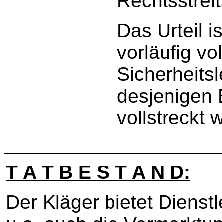
Rechtsstreit
Das Urteil i
vorläufig vo
Sicherheits
desjenigen
vollstreckt w
T A T B E S T A N D:
Der Kläger bietet Dienstl