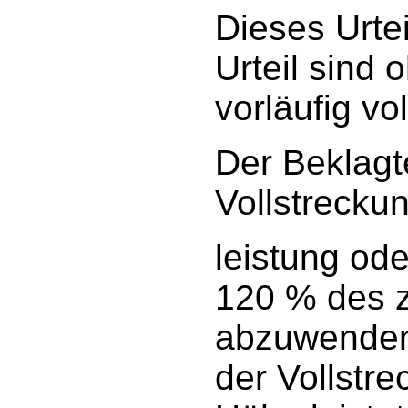
Dieses Urte
Urteil sind 
vorläufig vol
Der Beklagt
Vollstrecku
leistung od
120 % des z
abzuwenden,
der Vollstre