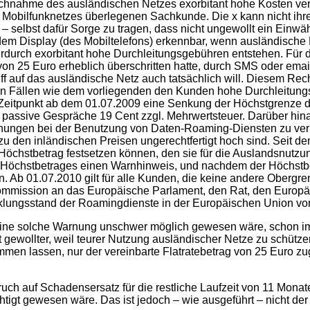
ruchnahme des ausländischen Netzes exorbitant hohe Kosten ver
 Mobilfunknetzes überlegenen Sachkunde. Die x kann nicht ihre B
 – selbst dafür Sorge zu tragen, dass nicht ungewollt ein Einwäh
dem Display (des Mobiltelefons) erkennbar, wenn ausländische 
ierdurch exorbitant hohe Durchleitungsgebühren entstehen. Fü
 von 25 Euro erheblich überschritten hatte, durch SMS oder em
iff auf das ausländische Netz auch tatsächlich will. Diesem Re
n Fällen wie dem vorliegenden den Kunden hohe Durchleitun
 Zeitpunkt ab dem 01.07.2009 eine Senkung der Höchstgrenze d
für passive Gespräche 19 Cent zzgl. Mehrwertsteuer. Darüber h
nungen bei der Benutzung von Daten-Roaming-Diensten zu verhi
 zu den inländischen Preisen ungerechtfertigt hoch sind. Seit 
n Höchstbetrag festsetzen können, den sie für die Auslandsnut
 Höchstbetrages einen Warnhinweis, und nachdem der Höchstbet
. Ab 01.07.2010 gilt für alle Kunden, die keine andere Obergr
Kommission an das Europäische Parlament, den Rat, den Europä
lungsstand der Roamingdienste in der Europäischen Union vom 
eine solche Warnung unschwer möglich gewesen wäre, schon im s
gewollter, weil teurer Nutzung ausländischer Netze zu schützen
en lassen, nur der vereinbarte Flatratebetrag von 25 Euro zuge
ch auf Schadensersatz für die restliche Laufzeit von 11 Mona
igt gewesen wäre. Das ist jedoch – wie ausgeführt – nicht der 