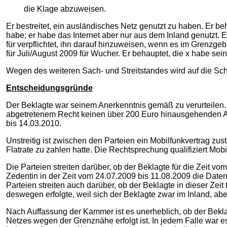
die Klage abzuweisen.
Er bestreitet, ein ausländisches Netz genutzt zu haben. Er beh
habe; er habe das Internet aber nur aus dem Inland genutzt. E
für verpflichtet, ihn darauf hinzuweisen, wenn es im Grenzg
für Juli/August 2009 für Wucher. Er behauptet, die x habe sei
Wegen des weiteren Sach- und Streitstandes wird auf die Sc
Entscheidungsgründe
Der Beklagte war seinem Anerkenntnis gemäß zu verurteilen.
abgetretenem Recht keinen über 200 Euro hinausgehenden An
bis 14.03.2010.
Unstreitig ist zwischen den Parteien ein Mobilfunkvertrag zu
Flatrate zu zahlen hatte. Die Rechtsprechung qualifiziert Mobil
Die Parteien streiten darüber, ob der Beklagte für die Zeit 
Zedentin in der Zeit vom 24.07.2009 bis 11.08.2009 die Daten
Parteien streiten auch darüber, ob der Beklagte in dieser Zei
deswegen erfolgte, weil sich der Beklagte zwar im Inland, ab
Nach Auffassung der Kammer ist es unerheblich, ob der Bekl
Netzes wegen der Grenznähe erfolgt ist. In jedem Falle war es