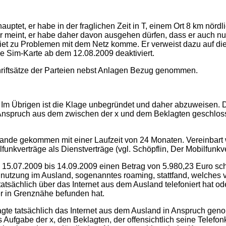
auptet, er habe in der fraglichen Zeit in T, einem Ort 8 km nördl
r meint, er habe daher davon ausgehen dürfen, dass er auch nur 
ebiet zu Problemen mit dem Netz komme. Er verweist dazu auf d
ne Sim-Karte ab dem 12.08.2009 deaktiviert.
hriftsätze der Parteien nebst Anlagen Bezug genommen.
 Im Übrigen ist die Klage unbegründet und daher abzuweisen. 
spruch aus dem zwischen der x und dem Beklagten geschlosse
stande gekommen mit einer Laufzeit von 24 Monaten. Vereinbart 
funkverträge als Dienstverträge (vgl. Schöpflin, Der Mobilfunkver
vom 15.07.2009 bis 14.09.2009 einen Betrag von 5.980,23 Euro sc
nutzung im Ausland, sogenanntes roaming, stattfand, welches von
t tatsächlich über das Internet aus dem Ausland telefoniert hat
er in Grenznähe befunden hat.
agte tatsächlich das Internet aus dem Ausland in Anspruch ge
 Aufgabe der x, den Beklagten, der offensichtlich seine Telefon