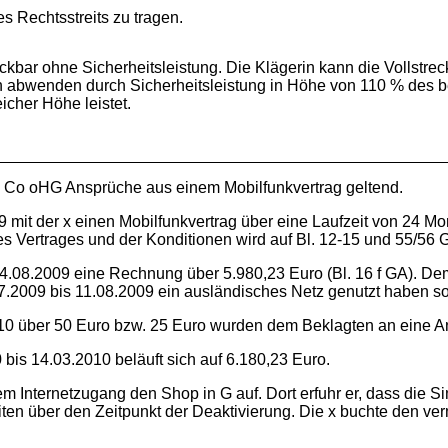
s Rechtsstreits zu tragen.
treckbar ohne Sicherheitsleistung. Die Klägerin kann die Vollstr
n abwenden durch Sicherheitsleistung in Höhe von 110 % des bei
eicher Höhe leistet.
 Co oHG Ansprüche aus einem Mobilfunkvertrag geltend.
 mit der x einen Mobilfunkvertrag über eine Laufzeit von 24 Mo
des Vertrages und der Konditionen wird auf Bl. 12-15 und 55/
s 14.08.2009 eine Rechnung über 5.980,23 Euro (Bl. 16 f GA). 
7.2009 bis 11.08.2009 ein ausländisches Netz genutzt haben sol
 über 50 Euro bzw. 25 Euro wurden dem Beklagten an eine Ansch
is 14.03.2010 beläuft sich auf 6.180,23 Euro.
 Internetzugang den Shop in G auf. Dort erfuhr er, dass die 
eiten über den Zeitpunkt der Deaktivierung. Die x buchte den v