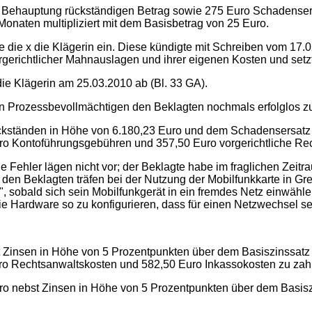
er Behauptung rückständigen Betrag sowie 275 Euro Schadensers
Monaten multipliziert mit dem Basisbetrag von 25 Euro.
die x die Klägerin ein. Diese kündigte mit Schreiben vom 17.02.
gerichtlicher Mahnauslagen und ihrer eigenen Kosten und setzt
die Klägerin am 25.03.2010 ab (Bl. 33 GA).
en Prozessbevollmächtigen den Beklagten nochmals erfolglos zu
ückständen in Höhe von 6.180,23 Euro und dem Schadensersatz 
ro Kontoführungsgebühren und 357,50 Euro vorgerichtliche Re
he Fehler lägen nicht vor; der Beklagte habe im fraglichen Zeit
den Beklagten träfen bei der Nutzung der Mobilfunkkarte in Gre
obald sich sein Mobilfunkgerät in ein fremdes Netz einwähle;
die Hardware so zu konfigurieren, dass für einen Netzwechsel se
t Zinsen in Höhe von 5 Prozentpunkten über dem Basiszinssatz 
o Rechtsanwaltskosten und 582,50 Euro Inkassokosten zu zah
ro nebst Zinsen in Höhe von 5 Prozentpunkten über dem Basisz