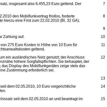
atz, insgesamt also 6.455,23 Euro geltend. Der
7
2010 den Mobilfunkvertrag fristlos, forderte
8
e hierzu eine Frist zum 22.02.2010 (Bl. 32 GA).
9
r Zahlung auf.
10
von 275 Euro Kosten in Höhe von 10 Euro für
11
chtsanwaltskosten geltend.
raum ein ausländisches Netz genutzt; der Anschluss
12
nznähe höhere Sorgfaltspflichten. Sie behauptet, der
 das Display des Mobilfunkgerätes zeige stets das
ine Zustimmung erforderlich sei.
13
seit dem 02.05.2010, 10 Euro vorgerichtliche
14
len.
inssatz seit dem 02.05.2010 an und beantragt im
15