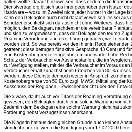
halten wollte, darauf hinzuweisen, dass er durch die Inansp
Dienstvertrag ergibt sich aus ihrer gegenüber dem Nutzer des
Hardware – wozu im Zweifel nicht jeder Nutzer in der Lage ist
kann den Beklagten auch nicht darauf verweisen, es sei aus 
Benutzer erschließt sich daraus nicht ohne Weiteres, dass h
möglich, den Beklagten, nachdem er die vereinbarte Flatrate
und sich zu vergewissern, dass der Beklagte den teuren Zugr
Roaming-Verordnung auch Rechnung getragen, weil gerade i
worden sind. So war bereits vor dem hier in Rede stehenden
getreten; diese betrugen für aktive Gespräche 43 Cent und 
eine Kostenobergrenze eingeführt, um unerwartet hohe Rech
Schutz der Verbraucher vor Auslandstarifen, die im Vergleich
zur Verfügung stellen, mit der die Verbraucher im Voraus de
Verbraucher erhält zunächst beim Erreichen von 80 % dieses
werden, diese Dienste dennoch weiter in Anspruch zu nehmen
Kostenobergrenze von 50 Euro zzgl. MWSt. (Mitteilung der 
Ausschuss der Regionen – Zwischenbericht über den Entwick
Die x wäre, da ihr auch vor Erlass der Roaming-Verordnung 
gewesen, den Beklagten durch eine solche Warnung vor nicht 
Zedentin dem Beklagten eine solche Warnung nicht hat zukomm
Forderung nebst Verzugszinsen anerkannt.
Die Klägerin hat aus dem gleichen Grunde auch keinen Anspru
stünde ihr nur zu, wenn die Kündigung vom 17.02.2010 berecht