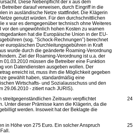
ursacht. Diese Nebenpflicht der x aus dem
etreiber darauf verweisen, durch Eingriff in die
len in ausländische Netze stattfindet. Die Klägerin
Netze genutzt würden. Für den durchschnittlichen
r die x war es demgegenüber technisch ohne Weiteres
ail vor den ungewöhnlich hohen Kosten zu warnen
chtsgedanken hat die Europäische Union in der EU-
gsgebühren (sog. "Schock-Rechnungen") berechnet
er europäischen Durchleitungsgebühren in Kraft
inaus wurde durch die geänderte Roaming-Verordnung
ndern. Ziel der Roaming-Verordnung ist u.a. der
dem 01.03.2010 müssen die Betreiber eine Funktion
zung von Datendiensten ausgeben wollen. Der
rag erreicht ist, muss ihm die Möglichkeit gegeben
enze gewählt haben, standardmäßig eine
ischen Wirtschafts- und Sozialausschuss und den
29.06.2010 - zitiert nach JURIS).
treitgegenständlichen Zeitraum verpflichtet
24
. Unter dieser Prämisse kann die Klägerin, da die
billigt werden. Insoweit hat der Beklagte die
ten in Höhe von 275 Euro. Ein solcher Anspruch
25
Fall.