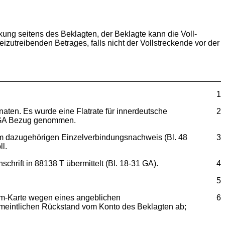
eckung seitens des Beklagten, der Beklagte kann die Voll-
zutreibenden Betrages, falls nicht der Vollstreckende vor der
1
naten. Es wurde eine Flatrate für innerdeutsche
2
56 GA Bezug genommen.
Dem dazugehörigen Einzelverbindungsnachweis (Bl. 48
3
l.
rift in 88138 T übermittelt (Bl. 18-31 GA).
4
5
Sim-Karte wegen eines angeblichen
6
ermeintlichen Rückstand vom Konto des Beklagten ab;