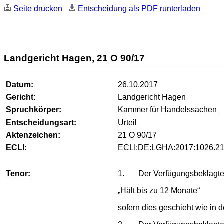
Seite drucken
Entscheidung als PDF runterladen
Landgericht Hagen, 21 O 90/17
Datum:
26.10.2017
Gericht:
Landgericht Hagen
Spruchkörper:
Kammer für Handelssachen
Entscheidungsart:
Urteil
Aktenzeichen:
21 O 90/17
ECLI:
ECLI:DE:LGHA:2017:1026.21
Tenor:
1. Der Verfügungsbeklagten w
„Hält bis zu 12 Monate“
sofern dies geschieht wie in