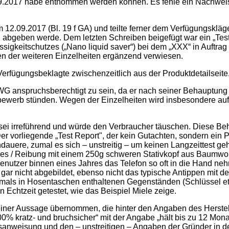
2017 habe entnommen werden können. Es fehle ein Nachweis f
12.09.2017 (Bl. 19 f GA) und teilte ferner dem Verfügungskläge
 abgeben werde. Dem letzten Schreiben beigefügt war ein „Test R
ssigkeitschutzes („Nano liquid saver“) bei dem „XXX“ in Auftra
n der weiteren Einzelheiten ergänzend verwiesen.
Verfügungsbeklagte zwischenzeitlich aus der Produktdetailseite
 UWG anspruchsberechtigt zu sein, da er nach seiner Behauptun
tbewerb stünden. Wegen der Einzelheiten wird insbesondere auf 
 sei irreführend und würde den Verbraucher täuschen. Diese Beh
Der vorliegende „Test Report", der kein Gutachten, sondern ein P
auere, zumal es sich – unstreitig – um keinen Langzeittest ge
es / Reibung mit einem 250g schweren Stativkopf aus Baumwoll
 Benutzer binnen eines Jahres das Telefon so oft in die Hand n
gar nicht abgebildet, ebenso nicht das typische Antippen mit d
tmals in Hosentaschen enthaltenen Gegenständen (Schlüssel etc
Echtzeit getestet, wie das Beispiel Miele zeige.
 einer Aussage übernommen, die hinter den Angaben des Herste
0% kratz- und bruchsicher“ mit der Angabe „hält bis zu 12 Monat
hsanweisung und den – unstreitigen – Angaben der Gründer in