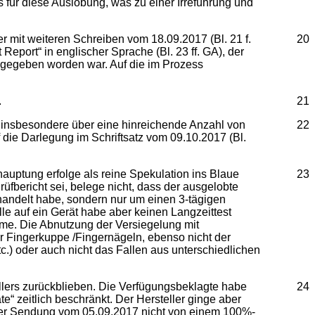
ür diese Auslobung, was zu einer Irreführung und
r mit weiteren Schreiben vom 18.09.2017 (Bl. 21 f.
20
eport“ in englischer Sprache (Bl. 23 ff. GA), der
g gegeben worden war. Auf die im Prozess
.
21
g insbesondere über eine hinreichende Anzahl von
22
die Darlegung im Schriftsatz vom 09.10.2017 (Bl.
auptung erfolge als reine Spekulation ins Blaue
23
rüfbericht sei, belege nicht, dass der ausgelobte
handelt habe, sondern nur um einen 3-tägigen
e auf ein Gerät habe aber keinen Langzeittest
ehme. Die Abnutzung der Versiegelung mit
er Fingerkuppe /Fingernägeln, ebenso nicht der
.) oder auch nicht das Fallen aus unterschiedlichen
llers zurückblieben. Die Verfügungsbeklagte habe
24
e“ zeitlich beschränkt. Der Hersteller ginge aber
 der Sendung vom 05.09.2017 nicht von einem 100%-