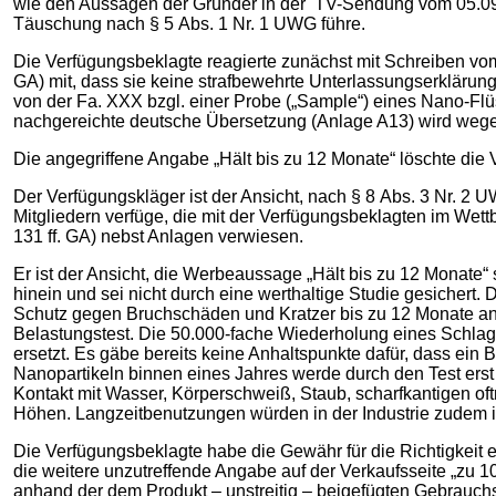
wie den Aussagen der Gründer in der TV-Sendung vom 05.09.
Täuschung nach § 5 Abs. 1 Nr. 1 UWG führe.
Die Verfügungsbeklagte reagierte zunächst mit Schreiben vom 
GA) mit, dass sie keine strafbewehrte Unterlassungserklärung
von der Fa. XXX bzgl. einer Probe („Sample“) eines Nano-Flü
nachgereichte deutsche Übersetzung (Anlage A13) wird wege
Die angegriffene Angabe „Hält bis zu 12 Monate“ löschte die 
Der Verfügungskläger ist der Ansicht, nach § 8 Abs. 3 Nr. 2
Mitgliedern verfüge, die mit der Verfügungsbeklagten im Wet
131 ff. GA) nebst Anlagen verwiesen.
Er ist der Ansicht, die Werbeaussage „Hält bis zu 12 Monate“
hinein und sei nicht durch eine werthaltige Studie gesichert. 
Schutz gegen Bruchschäden und Kratzer bis zu 12 Monate and
Belastungstest. Die 50.000-fache Wiederholung eines Schlag
ersetzt. Es gäbe bereits keine Anhaltspunkte dafür, dass ein
Nanopartikeln binnen eines Jahres werde durch den Test erst 
Kontakt mit Wasser, Körperschweiß, Staub, scharfkantigen of
Höhen. Langzeitbenutzungen würden in der Industrie zudem in 
Die Verfügungsbeklagte habe die Gewähr für die Richtigkeit
die weitere unzutreffende Angabe auf der Verkaufsseite „zu 10
anhand der dem Produkt – unstreitig – beigefügten Gebrauc