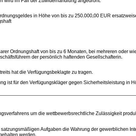
wird im Fall der Zuwiderhandlung angedroht:
rdnungsgeldes in Höhe von bis zu 250.000,00 EUR ersatzweise f
shaft
arer Ordnungshaft von bis zu 6 Monaten, bei mehreren oder w
schäftsführern der persönlich haftenden Gesellschafterin.
its hat die Verfügungsbeklagte zu tragen.
g ist für den Verfügungskläger gegen Sicherheitsleistung in Hö
ungsverfahrens um die wettbewerbsrechtliche Zulässigkeit pro
en satzungsmäßigen Aufgaben die Wahrung der gewerblichen Inte
ngehalten werden.