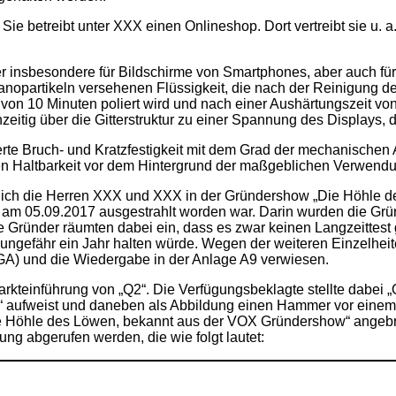
e betreibt unter XXX einen Onlineshop. Dort vertreibt sie u. a.
der insbesondere für Bildschirme von Smartphones, aber auch fü
nopartikeln versehenen Flüssigkeit, die nach der Reinigung des
von 10 Minuten poliert wird und nach einer Aushärtungszeit von
eitig über die Gitterstruktur zu einer Spannung des Displays, die
erte Bruch- und Kratzfestigkeit mit dem Grad der mechanischen
en Haltbarkeit vor dem Hintergrund der maßgeblichen Verwendun
ämlich die Herren XXX und XXX in der Gründershow „Die Höhle 
 05.09.2017 ausgestrahlt worden war. Darin wurden die Grün
e Gründer räumten dabei ein, dass es zwar keinen Langzeittest g
 ungefähr ein Jahr halten würde. Wegen der weiteren Einzelheit
 GA) und die Wiedergabe in der Anlage A9 verwiesen.
rkteinführung von „Q2“. Die Verfügungsbeklagte stellte dabei „
est“ aufweist und daneben als Abbildung einen Hammer vor eine
ie Höhle des Löwen, bekannt aus der VOX Gründershow“ angebra
ung abgerufen werden, die wie folgt lautet: