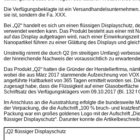
Die Verfügungsbeklagte ist ein Versandhandelsunternehmen. Si
sie ist, sondern die Fa. XXX.
Bei „Q2“ handelt es sich um einen flüssigen Displayschutz, 
verwendet werden kann. Das Produkt besteht aus einer mit Na
auf das Display aufgetragen wird, nach einer Einwirkungszeit 
Nanopartikel führen zu einer Glättung des Displays und gleichz
Unstreitig nimmt die durch Q2 (im streitigen Umfang) verbess
der hinreichende Nachweis der voraussichtlich zu erwartend
Das Produkt „Q2“ hatten die Gründer der Herstellerfirma, n
wobei die aus März 2017 stammende Aufzeichnung von VOX am
angeführte Haltbarkeit von 365 Tagen ermittelt worden sei. Di
zugesagt habe, dass die Flüssigkeit auf einer Glasoberfläche
Schriftsatz des Verfügungsklägers vom 09.10.2017 (Bl. 132 f
Im Anschluss an die Ausstrahlung erfolgte die bundesweite Ma
der Verpackung, die die Aufschrift „100 % bruch- und kratzf
Packung war ein großes goldenes Logo mit der Aufschrift „D
flüssiger Displayschutz“. Darunter konnte die Artikelbeschreib
„Q2 flüssiger Displayschutz