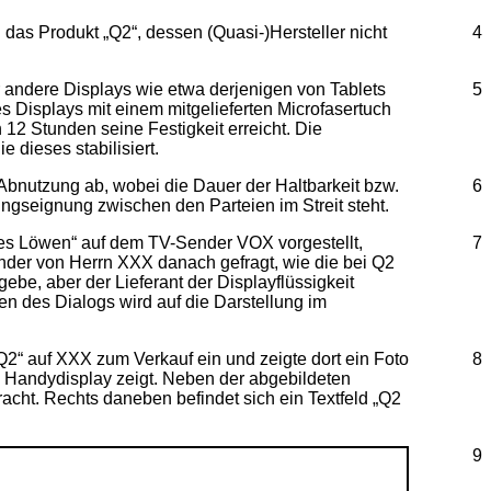
 das Produkt „Q2“, dessen (Quasi-)Hersteller nicht
4
r andere Displays wie etwa derjenigen von Tablets
5
 Displays mit einem mitgelieferten Microfasertuch
 12 Stunden seine Festigkeit erreicht. Die
 dieses stabilisiert.
 Abnutzung ab, wobei die Dauer der Haltbarkeit bzw.
6
gseignung zwischen den Parteien im Streit steht.
des Löwen“ auf dem TV-Sender VOX vorgestellt,
7
der von Herrn XXX danach gefragt, wie die bei Q2
ebe, aber der Lieferant der Displayflüssigkeit
en des Dialogs wird auf die Darstellung im
Q2“ auf XXX zum Verkauf ein und zeigte dort ein Foto
8
m Handydisplay zeigt. Neben der abgebildeten
cht. Rechts daneben befindet sich ein Textfeld „Q2
9