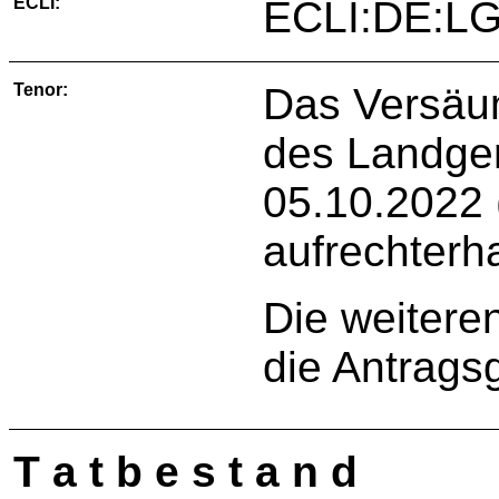
ECLI:
ECLI:DE:LG
Tenor:
Das Versäum
des Landger
05.10.2022 
aufrechterha
Die weitere
die Antrags
T a t b e s t a n d