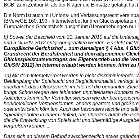
BGB. Zum Zeitpunkt, als der Kläger die Einsätze getätigt hat 
Die Norm ist auch mit Unions- und Verfassungsrecht vereinba
(BVerwGE 160, 193 - Internetverbot für drei Glücksspielarten
Europäischen Gerichtshofs ausgeführt (Hervorhebungen nur h
b) Soweit der Bescheid vom 21. Januar 2010 auf die Untersag
und 5 GlüStV 2012 entgegengehalten werden. Es steht mit Ve
Europäische Gerichtshof ... zum damaligen § 4 Abs. 4 GlüS
Grundrecht der Berufsfreiheit und dem allgemeinen Gleic
Glücksspielstaatsvertrages der Eigenvertrieb und die Verm
GlüStV 2012) im Internet erlaubt werden können, führt zu
aa) Mit dem Internetverbot werden in nicht diskriminierende
Bekämpfung der Spielsucht und Begleitkriminalität, verfolgt.
anerkannt, dass Glücksspiele im Internet die genannten Ziel
bringt. Schon wegen des fehlenden unmittelbaren Kontakts 
Auftretens krimineller Verhaltensweisen wie der betrügerisc
herkömmlichen Vertriebsformen, anders geartete und größere
oder entwickeln könnten. Auch der besonders leichte und st
Spielangeboten in einem Umfeld, das überdies durch die Isola
die die Entwicklung von Spielsucht und übermäßige Ausgabe
vergrößern können ...
Dass sich an diesem Befund zwischenzeitlich etwas geändert h