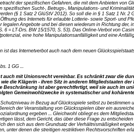
betracht der spezifischen Gefahren, die mit dem Anbieten von G
en spezifischen Sucht-, Betrugs-, Manipulations- und Kriminalit
rden (§ 1 Satz 2 GlüStV 2012). So soll die in § 1 Satz 1 Nr. 
fnung des Internets für erlaubte Lotterie- sowie Sport- und Pf
er legalen Angebote und bei diesen wiederum in Richtung der,
. S. 6 = LT-Drs. BW 15/1570, S. 53). Das Online-Verbot von Ca
otenzial, eine hohe Manipulationsanfälligkeit und eine Anfälli
 ist das Internetverbot auch nach dem neuen Glücksspielstaats
bs. 1 GG ...
st auch mit Unionsrecht vereinbar. Es schränkt zwar die dur
- wie die Klägerin - ihren Sitz in anderen Mitgliedstaaten 
 Beschränkung ist aber gerechtfertigt, weil sie auch im u
erfolgten Gemeinwohlzwecke in systematischer und kohärente
le Schutzniveau in Bezug auf Glücksspiele selbst zu bestimmen 
en Bereich der Veranstaltung von Glücksspielen über ein ausrei
zialordnung ergeben ... Gleichwohl obliegt es dem Mitgliedstaat
rtigen lässt, dem Gericht, das über diese Frage zu entscheide
ich den sich aus dem Grundsatz der Verhältnismäßigkeit ergeb
nter denen die streitigen restriktiven Rechtsvorschriften erla