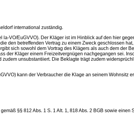
eldorf international zuständig.
sel la-VO/EuGVVO). Der Kläger ist im Hinblick auf den hier geg
die den betreffenden Vertrag zu einem Zweck geschlossen hat, 
ergibt sich sowohl dem Vortrag des Klägers als auch dem der Bekl
ss der Kläger einem Freizeitvergnügen nachgegangen sei. Insowe
d zudem unsubstantiiert. Die Beklagte trägt zudem widersprüc
uGVVO) kann der Verbraucher die Klage an seinem Wohnsitz erhe
 gemäß §§ 812 Abs. 1 S. 1 Alt. 1, 818 Abs. 2 BGB sowie einen