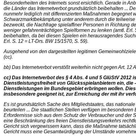
Besonderheiten des Internets sonst ersichtlich. Gerade in An
die Länder das Internetverbot grundsätzlich beibehalten ... D
nunmehr lediglich mit differenzierten Maßnahmen begegnet we
Schwarzmarktbekämpfung unter anderem durch die teilweise Öf
bezweckt, die Nachfrage spielaffiner Personen in Richtung d
weniger gefahrenträchtigen Spielformen zu lenken (amtl. Erl
beibehalten, da bei diesen Spielen ein herausragendes Suchtp
Erl. S. 12 = LT-Drs. BW 15/1570, S. 59).
Ausgehend von den dargestellten legitimen Gemeinwohlzielen
(cc).
bb) Das Internetverbot verstößt weiterhin nicht gegen Art. 12 A
cc) Das Internetverbot des § 4 Abs. 4 und 5 GlüStV 2012 i
Dienstleistungsfreiheit von Glücksspielanbietern ein, die 
Dienstleistungen im Bundesgebiet erbringen wollen. Diese
insbesondere geeignet ist, zur Erreichung der mit ihr v
Es ist grundsätzlich Sache des Mitgliedstaates, das nationa
beurteilen ... Die staatlichen Stellen verfügen im besonder
Erfordernisse sich aus dem Schutz der Verbraucher und der So
eine Beschränkung des freien Dienstleistungsverkehrs rechtfe
Gericht sich vergewissern kann, dass die Maßnahme tatsächl
Gericht muss eine Gesamtwürdigung der Umstände vornehmen, u