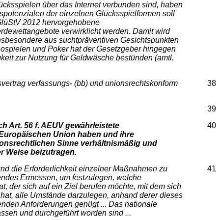
lücksspielen über das Internet verbunden sind, haben
ätspotenzialen der einzelnen Glücksspielformen soll
2 GlüStV 2012 hervorgehobene
erdewettangebote verwirklicht werden. Damit wird
 insbesondere aus suchtpräventiven Gesichtspunkten
sinospielen und Poker hat der Gesetzgeber hingegen
gkeit zur Nutzung für Geldwäsche bestünden (amtl.
vertrag verfassungs- (bb) und unionsrechtskonform
38
39
ch Art. 56 f. AEUV gewährleistete
40
der Europäischen Union haben und ihre
nionsrechtlichen Sinne verhältnismäßig und
r Weise beizutragen.
und die Erforderlichkeit einzelner Maßnahmen zu
41
chendes Ermessen, um festzulegen, welche
, der sich auf ein Ziel berufen möchte, mit dem sich
n hat, alle Umstände darzulegen, anhand derer dieses
enden Anforderungen genügt ... Das nationale
ssen und durchgeführt worden sind ...