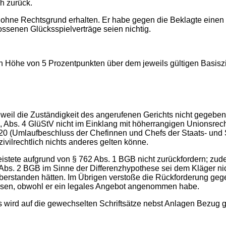
h zurück.
e ohne Rechtsgrund erhalten. Er habe gegen die Beklagte eine
senen Glücksspielverträge seien nichtig.
 in Höhe von 5 Prozentpunkten über dem jeweils gültigen Basisz
g, weil die Zuständigkeit des angerufenen Gerichts nicht gegeben
, Abs. 4 GlüStV nicht im Einklang mit höherrangigen Unionsrec
020 (Umlaufbeschluss der Chefinnen und Chefs der Staats- und
vilrechtlich nichts anderes gelten könne.
leistete aufgrund von § 762 Abs. 1 BGB nicht zurückfordern; zu
. 2 BGB im Sinne der Differenzhypothese sei dem Kläger nich
rstanden hätten. Im Übrigen verstoße die Rückforderung gege
lassen, obwohl er ein legales Angebot angenommen habe.
s wird auf die gewechselten Schriftsätze nebst Anlagen Bezu