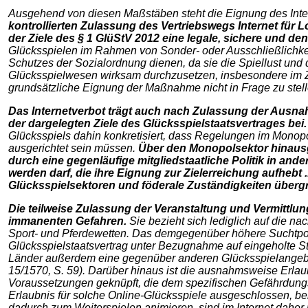
Ausgehend von diesen Maßstäben steht die Eignung des Intern
kontrollierten Zulassung des Vertriebswegs Internet für 
der Ziele des § 1 GlüStV 2012 eine legale, sichere und d
Glücksspielen im Rahmen von Sonder- oder Ausschließlichkei
Schutzes der Sozialordnung dienen, da sie die Spiellust und d
Glücksspielwesen wirksam durchzusetzen, insbesondere im Z
grundsätzliche Eignung der Maßnahme nicht in Frage zu stelle
Das Internetverbot trägt auch nach Zulassung der Ausnah
der dargelegten Ziele des Glücksspielstaatsvertrages bei.
Glücksspiels dahin konkretisiert, dass Regelungen im Monopol
ausgerichtet sein müssen.
Über den Monopolsektor hinausgr
durch eine gegenläufige mitgliedstaatliche Politik in an
werden darf, die ihre Eignung zur Zielerreichung aufhebt .
Glücksspielsektoren und föderale Zuständigkeiten überg
Die teilweise Zulassung der Veranstaltung und Vermittl
immanenten Gefahren.
Sie bezieht sich lediglich auf die 
Sport- und Pferdewetten. Das demgegenüber höhere Suchtpot
Glücksspielstaatsvertrag unter Bezugnahme auf eingeholte S
Länder außerdem eine gegenüber anderen Glücksspielangeboten
15/1570, S. 59). Darüber hinaus ist die ausnahmsweise Erlaub
Voraussetzungen geknüpft, die dem spezifischen Gefährdungs
Erlaubnis für solche Online-Glücksspiele ausgeschlossen, b
dadurch zum Weiterspielen animieren, sind im Internet daher 