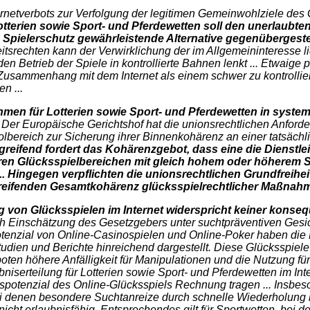
etverbots zur Verfolgung der legitimen Gemeinwohlziele des Gl
Lotterien sowie Sport- und Pferdewetten soll den unerlaubt
en Spielerschutz gewährleistende Alternative gegenübergeste
tsrechten kann der Verwirklichung der im Allgemeininteresse 
en Betrieb der Spiele in kontrollierte Bahnen lenkt ... Etwaige
usammenhang mit dem Internet als einem schwer zu kontrolli
n ...
men für Lotterien sowie Sport- und Pferdewetten in syste
Der Europäische Gerichtshof hat die unionsrechtlichen Anfor
bereich zur Sicherung ihrer Binnenkohärenz an einer tatsächlic
eifend fordert das Kohärenzgebot, dass eine die Dienstle
deren Glücksspielbereichen mit gleich hohem oder höherem S
.. Hingegen verpflichten die unionsrechtlichen Grundfreihei
reifenden Gesamtkohärenz glücksspielrechtlicher Maßnahme
ung von Glücksspielen im Internet widerspricht keiner kon
nach Einschätzung des Gesetzgebers unter suchtpräventiven Gesi
enzial von Online-Casinospielen und Online-Poker haben die L
tudien und Berichte hinreichend dargestellt. Diese Glücksspie
 höhere Anfälligkeit für Manipulationen und die Nutzung für G
niserteilung für Lotterien sowie Sport- und Pferdewetten im In
potenzial des Online-Glücksspiels Rechnung tragen ... Insbeso
ei denen besondere Suchtanreize durch schnelle Wiederholung b
nicht erlaubnisfähig. Entsprechendes gilt für Sportwetten, bei 