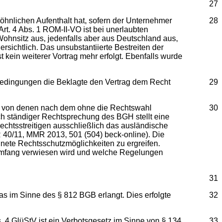
27
öhnlichen Aufenthalt hat, sofern der Unternehmer
28
rt. 4 Abs. 1 ROM-II-VO ist bei unerlaubten
ohnsitz aus, jedenfalls aber aus Deutschland aus,
rsichtlich. Das unsubstantiierte Bestreiten der
t kein weiterer Vortrag mehr erfolgt. Ebenfalls wurde
sbedingungen die Beklagte den Vertrag dem Recht
29
n, von denen nach dem ohne die Rechtswahl
30
h ständiger Rechtsprechung des BGH stellt eine
chtsstreitigen ausschließlich das ausländische
R 40/11, MMR 2013, 501 (504) beck-online). Die
gnete Rechtsschutzmöglichkeiten zu ergreifen.
 Umfang verwiesen wird und welche Regelungen
31
as im Sinne des § 812 BGB erlangt. Dies erfolgte
32
bs. 4 GlüStV ist ein Verbotsgesetz im Sinne von § 134
33