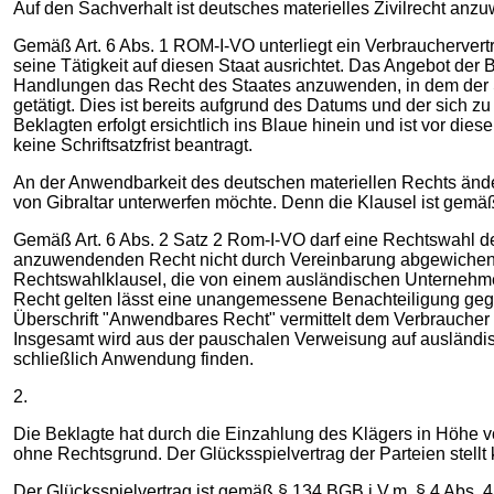
Auf den Sachverhalt ist deutsches materielles Zivilrecht anz
Gemäß Art. 6 Abs. 1 ROM-I-VO unterliegt ein Verbrauchervert
seine Tätigkeit auf diesen Staat ausrichtet. Das Angebot der
Handlungen das Recht des Staates anzuwenden, in dem der Sc
getätigt. Dies ist bereits aufgrund des Datums und der sich z
Beklagten erfolgt ersichtlich ins Blaue hinein und ist vor di
keine Schriftsatzfrist beantragt.
An der Anwendbarkeit des deutschen materiellen Rechts änder
von Gibraltar unterwerfen möchte. Denn die Klausel ist gem
Gemäß Art. 6 Abs. 2 Satz 2 Rom-I-VO darf eine Rechtswahl 
anzuwendenden Recht nicht durch Vereinbarung abgewichen w
Rechtswahlklausel, die von einem ausländischen Unternehmer
Recht gelten lässt eine unangemessene Benachteiligung gegen
Überschrift "Anwendbares Recht" vermittelt dem Verbraucher 
Insgesamt wird aus der pauschalen Verweisung auf ausländi
schließlich Anwendung finden.
2.
Die Beklagte hat durch die Einzahlung des Klägers in Höhe vo
ohne Rechtsgrund. Der Glücksspielvertrag der Parteien stellt
Der Glücksspielvertrag ist gemäß § 134 BGB i.V.m. § 4 Abs. 4, 