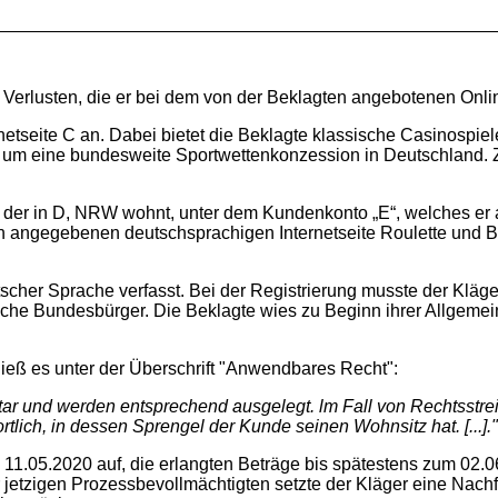
Verlusten, die er bei dem von der Beklagten angebotenen Online
rnetseite C an. Dabei bietet die Beklagte klassische Casinospiel
h um eine bundesweite Sportwettenkonzession in Deutschland. 
, der in D, NRW wohnt, unter dem Kundenkonto „E“, welches er 
ben angegebenen deutschsprachigen Internetseite Roulette und B
tscher Sprache verfasst. Bei der Registrierung musste der Klä
liche Bundesbürger. Die Beklagte wies zu Beginn ihrer Allgeme
hieß es unter der Überschrift "Anwendbares Recht":
ltar und werden entsprechend ausgelegt. lm Fall von Rechtsstr
tlich, in dessen Sprengel der Kunde seinen Wohnsitz hat. [...]."
11.05.2020 auf, die erlangten Beträge bis spätestens zum 02.06
jetzigen Prozessbevollmächtigten setzte der Kläger eine Nachfri