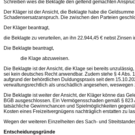
Schreiben wies die Beklagte den geltend gemachten Anspruc
Der Kläger ist der Ansicht, die Beklagte habe die Geldsumm
Schadensersatzanspruch. Die zwischen den Parteien geschlos
Der Kläger beantragt,
die Beklagte zu verurteilen, an ihn 22.944,45 € nebst Zinsen
Die Beklagte beantragt,
die Klage abzuweisen.
Die Beklagte ist der Ansicht, die Klage sei bereits unzulässi
sei kein deutsches Recht anwendbar. Zudem stehe § 4 Abs. 1
aufgrund der behördlichen Duldungspraxis seit dem 15.10.2
verwaltungsrechtlich als unschädlich angesehen, weswegen zi
Die Beklagte ist weiter der Ansicht, der Kläger könne das Ge
BGB ausgeschlossen. Ein Vermögensschaden gemäß § 823 Abs
tatsächliche Gewinnchancen und Spielmöglichkeiten gegenübe
Kosten eines Freizeitvergnügens nachträglich erstatten zu 
Wegen der weiteren Einzelheiten des Sach- und Streitstande
Entscheidungsgründe