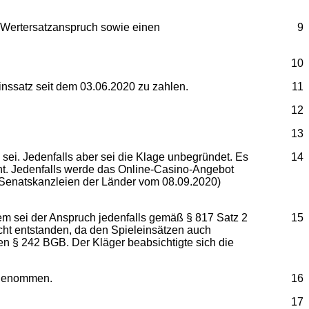
n Wertersatzanspruch sowie einen
9
10
inssatz seit dem 03.06.2020 zu zahlen.
11
12
13
 sei. Jedenfalls aber sei die Klage unbegründet. Es
14
ht. Jedenfalls werde das Online-Casino-Angebot
 Senatskanzleien der Länder vom 08.09.2020)
dem sei der Anspruch jedenfalls gemäß § 817 Satz 2
15
t entstanden, da den Spieleinsätzen auch
n § 242 BGB. Der Kläger beabsichtigte sich die
g genommen.
16
17