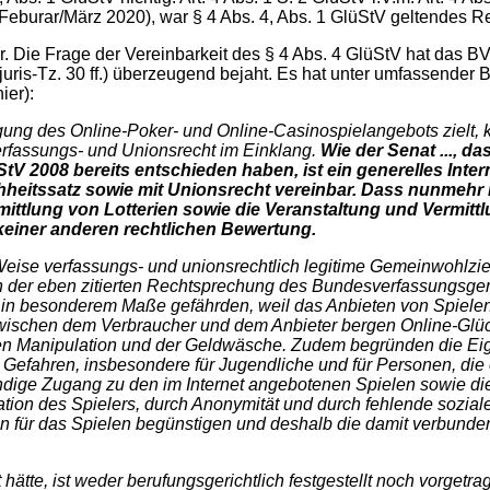
(Feburar/März 2020), war § 4 Abs. 4, Abs. 1 GlüStV geltendes R
r. Die Frage der Vereinbarkeit des § 4 Abs. 4 GlüStV hat das 
, juris-Tz. 30 ff.) überzeugend bejaht. Es hat unter umfassende
ier):
ung des Online-Poker- und Online-Casinospielangebots zielt, ka
rfassungs- und Unionsrecht im Einklang.
Wie der Senat ..., d
tV 2008 bereits entschieden haben, ist ein generelles Inter
hheitssatz sowie mit Unionsrecht vereinbar. Dass nunmehr 
ittlung von Lotterien sowie die Veranstaltung und Vermittlu
 keiner anderen rechtlichen Bewertung.
r Weise verfassungs- und unionsrechtlich legitime Gemeinwohlz
 In der eben zitierten Rechtsprechung des Bundesverfassungsger
e in besonderem Maße gefährden, weil das Anbieten von Spielen 
zwischen dem Verbraucher und dem Anbieter bergen Online-Glüc
hen Manipulation und der Geldwäsche. Zudem begründen die Eige
 Gefahren, insbesondere für Jugendliche und für Personen, di
ändige Zugang zu den im Internet angebotenen Spielen sowie d
tion des Spielers, durch Anonymität und durch fehlende soziale 
n für das Spielen begünstigen und deshalb die damit verbunde
ätte, ist weder berufungsgerichtlich festgestellt noch vorgetra