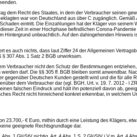
uwenden.
rag dem Recht des Staates, in dem der Verbraucher seinen gew
 Beklagten war von Deutschland aus über C zugänglich. Gemäß A
haden eintritt. Die Einzahlungen hat der Kläger von seinem W
u dieser Zeit in einer Hochphase befindlichen Corona-Pandemie e
esem Hintergrund unbeachtlich. Auf den dahingehenden Hinweis is
t es auch nichts, dass laut Ziffer 24 der Allgemeinen Vertrag
äß § 307 Abs. 1 Satz 2 BGB unwirksam.
dem Verbraucher nicht den Schutz der Bestimmungen entziehe
erden darf. Die §§ 305 ff. BGB bleiben somit anwendbar. Nac
 gegenüber Deutschen Kunden gestellt wird und die für alle Re
über dem Verbraucher dar (vgl. BGH, Urt. v. 19. 7. 2012 - I Z
einen falschen Eindruck und hält ihn potenziell davon ab, geei
sches Recht nicht hinreichend konkret erkennbar, in welchem
n 23.700,- € Euro, mithin durch eine Leistung des Klägers, etw
 keine geeignete Rechtsgrundlage dar.
Abs. 1 GlüStV nichtig. Art. 4 Abs. 1 S. 2 GlüStV i.V.m. Art. 4 A