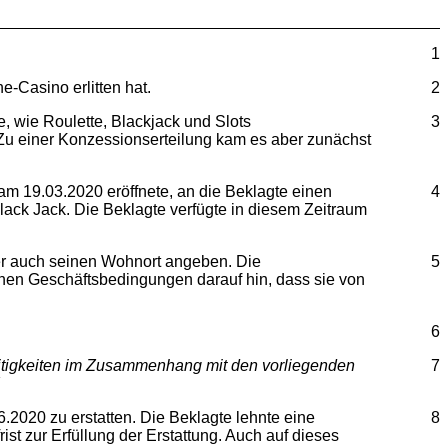
1
-Casino erlitten hat.
2
e, wie Roulette, Blackjack und Slots
3
Zu einer Konzessionserteilung kam es aber zunächst
am 19.03.2020 eröffnete, an die Beklagte einen
4
lack Jack. Die Beklagte verfügte in diesem Zeitraum
ger auch seinen Wohnort angeben. Die
5
inen Geschäftsbedingungen darauf hin, dass sie von
6
eitigkeiten im Zusammenhang mit den vorliegenden
7
.2020 zu erstatten. Die Beklagte lehnte eine
8
st zur Erfüllung der Erstattung. Auch auf dieses