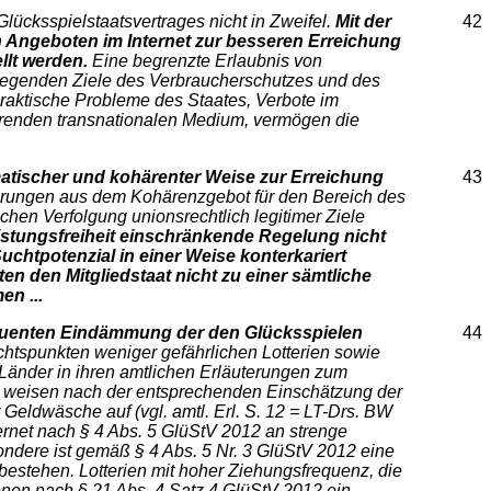
ücksspielstaatsvertrages nicht in Zweifel.
Mit der
42
en Angeboten im Internet zur besseren Erreichung
llt werden.
Eine begrenzte Erlaubnis von
liegenden Ziele des Verbraucherschutzes und des
 praktische Probleme des Staates, Verbote im
erenden transnationalen Medium, vermögen die
matischer und kohärenter Weise zur Erreichung
43
derungen aus dem Kohärenzgebot für den Bereich des
hen Verfolgung unionsrechtlich legitimer Ziele
istungsfreiheit einschränkende Regelung nicht
uchtpotenzial in einer Weise konterkariert
ten den Mitgliedstaat nicht zu einer sämtliche
n ...
sequenten Eindämmung der den Glücksspielen
44
chtspunkten weniger gefährlichen Lotterien sowie
änder in ihren amtlichen Erläuterungen zum
le weisen nach der entsprechenden Einschätzung der
eldwäsche auf (vgl. amtl. Erl. S. 12 = LT-Drs. BW
ternet nach § 4 Abs. 5 GlüStV 2012 an strenge
ndere ist gemäß § 4 Abs. 5 Nr. 3 GlüStV 2012 eine
estehen. Lotterien mit hoher Ziehungsfrequenz, die
denen nach § 21 Abs. 4 Satz 4 GlüStV 2012 ein