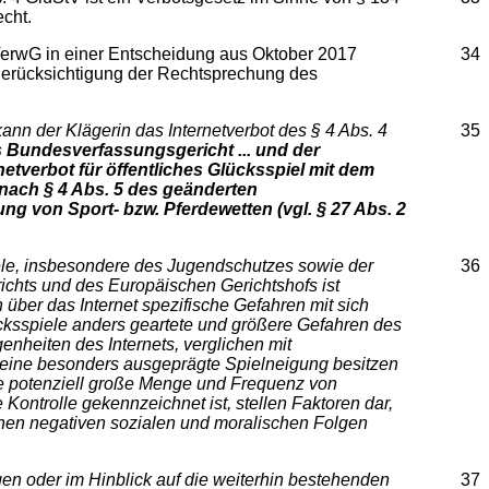
echt.
BVerwG in einer Entscheidung aus Oktober 2017
34
r Berücksichtigung der Rechtsprechung des
nn der Klägerin das Internetverbot des § 4 Abs. 4
35
as Bundesverfassungsgericht ... und der
netverbot für öffentliches Glücksspiel mit dem
nach § 4 Abs. 5 des geänderten
ng von Sport- bzw. Pferdewetten (vgl. § 27 Abs. 2
iele, insbesondere des Jugendschutzes sowie der
36
ichts und des Europäischen Gerichtshofs ist
über das Internet spezifische Gefahren mit sich
ksspiele anders geartete und größere Gefahren des
nheiten des Internets, verglichen mit
e eine besonders ausgeprägte Spielneigung besitzen
ie potenziell große Menge und Frequenz von
Kontrolle gekennzeichnet ist, stellen Faktoren dar,
nen negativen sozialen und moralischen Folgen
gen oder im Hinblick auf die weiterhin bestehenden
37