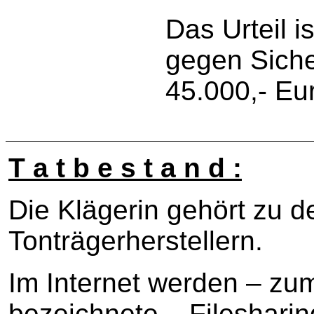
Das Urteil is
gegen Siche
45.000,- Eu
T a t b e s t a n d :
Die Klägerin gehört zu 
Tonträgerherstellern.
Im Internet werden – zum
bezeichnete – Fileshari