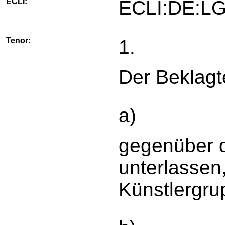
ECLI:
ECLI:DE:LG
Tenor:
1.
Der Beklagte
a)
gegenüber d
unterlassen
Künstlergru