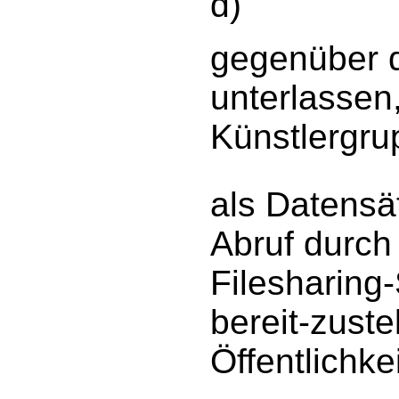
d)
gegenüber d
unterlassen
Künstlergru
als Datens
Abruf durch
Filesharing
bereit-zuste
Öffentlichk