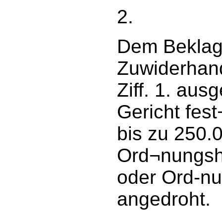
2.
Dem Beklagt
Zuwiderhand
Ziff. 1. au
Gericht fes
bis zu 250.
Ord¬nungsha
oder Ord-nu
angedroht.