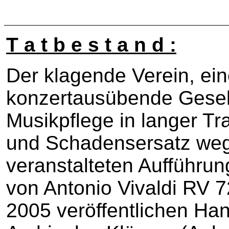
T a t b e s t a n d :
Der klagende Verein, ein
konzertausübende Gesell
Musikpflege in langer Tra
und Schadensersatz weg
veranstalteten Aufführu
von Antonio Vivaldi RV 
2005 veröffentlichen Ha