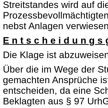
Streitstandes wird auf d
Prozessbevollmächtigten
nebst Anlagen verwiesen
E n t s c h e i d u n g s 
Die Klage ist abzuweisen
Über die im Wege der St
gemachten Ansprüche ist 
entscheiden, da eine Sc
Beklagten aus § 97 UrhG