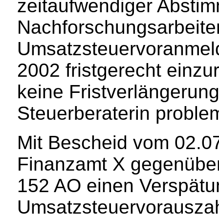
zeitaufwendiger Abstim
Nachforschungsarbeiten
Umsatzsteuervoranmeld
2002 fristgerecht einzu
keine Fristverlängerung
Steuerberaterin proble
Mit Bescheid vom 02.07
Finanzamt X gegenüber
152 AO einen Verspätu
Umsatzsteuervorauszahl