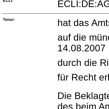
ECLI:
ECLI:DE:AG
Tenor:
hat das Amt
auf die mün
14.08.2007
durch die R
für Recht er
Die Beklagte
des beim Am