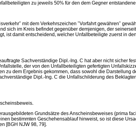
Unfallbeteiligten zu jeweils 50% für den dem Gegner entstanden
isverkehr" mit dem Verkehrszeichen "Vorfahrt gewähren" gewäh
 und sich im Kreis befindet gegenüber demjenigen, der seinerseit
egt, ist damit entscheidend, welcher Unfallbeteiligte zuerst in
uftragte Sachverständige Dipl.-Ing. C hat aber nicht sicher fes
nfallsteIle, der von den Unfallbeteiligten gefertigten Unfallski
en zu dem Ergebnis gekommen, dass sowohl die Darstellung de
chverständige Dipl.-Ing. C die Unfallschilderung des Beklagten 
Anscheinsbeweis.
ausgebildeten Grundsätze des Anscheinsbeweises (prima facie-B
inen bestimmten Geschehensablauf hinweist, so ist diese Ursac
hen [BGH NJW 98, 79].