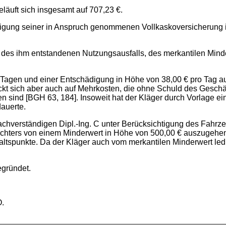
äuft sich insgesamt auf 707,23 €.
ligung seiner in Anspruch genommenen Vollkaskoversicherung 
 % des ihm entstandenen Nutzungsausfalls, des merkantilen Mi
Tagen und einer Entschädigung in Höhe von 38,00 € pro Tag au
treckt sich aber auch auf Mehrkosten, die ohne Schuld des Ge
en sind [BGH 63, 184]. Insoweit hat der Kläger durch Vorlage 
dauerte.
chverständigen Dipl.-Ing. C unter Berücksichtigung des Fahrzeu
ters von einem Minderwert in Höhe von 500,00 € auszugehen is
altspunkte. Da der Kläger auch vom merkantilen Minderwert ledi
egründet.
O.