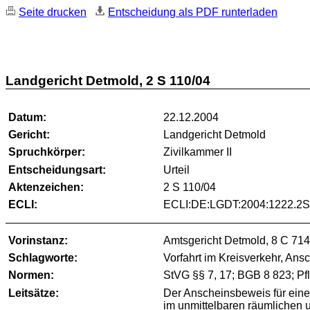
Seite drucken
Entscheidung als PDF runterladen
Landgericht Detmold, 2 S 110/04
Datum:
22.12.2004
Gericht:
Landgericht Detmold
Spruchkörper:
Zivilkammer II
Entscheidungsart:
Urteil
Aktenzeichen:
2 S 110/04
ECLI:
ECLI:DE:LGDT:2004:1222.2S
Vorinstanz:
Amtsgericht Detmold, 8 C 714
Schlagworte:
Vorfahrt im Kreisverkehr, An
Normen:
StVG §§ 7, 17; BGB 8 823; Pfl
Leitsätze:
Der Anscheinsbeweis für eine 
im unmittelbaren räumlichen u