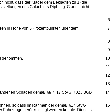
 nicht, dass der Kläger dem Beklagten zu 1) die
stellungen des Gutachters Dipl.-Ing. C auch nicht
6
insen in Höhe von 5 Prozentpunkten über dem
7
8
9
zug genommen.
10
11
12
13
ntstandenen Schäden gemäß §§ 7, 17 StVG, §823 BGB
14
en können, so dass im Rahmen der gemäß §17 StVG
15
 Fahrzeuge berücksichtigt werden konnte. Diese ist