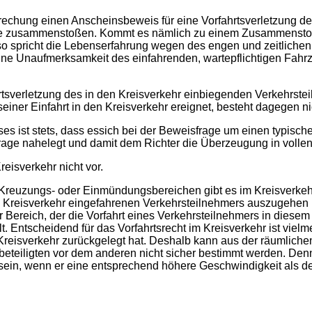
rechung einen Anscheinsbeweis für eine Vorfahrtsverletzung de
uge zusammenstoßen. Kommt es nämlich zu einem Zusammensto
,so spricht die Lebenserfahrung wegen des engen und zeitlich
 eine Unaufmerksamkeit des einfahrenden, wartepflichtigen Fah
tsverletzung des in den Kreisverkehr einbiegenden Verkehrstei
ner Einfahrt in den Kreisverkehr ereignet, besteht dagegen ni
 ist stets, dass essich bei der Beweisfrage um einen typisch
rage nahelegt und damit dem Richter die Überzeugung in voll
eisverkehr nicht vor.
Kreuzungs- oder Einmündungsbereichen gibt es im Kreisverkehr
 den Kreisverkehr eingefahrenen Verkehrsteilnehmers auszugehe
r Bereich, der die Vorfahrt eines Verkehrsteilnehmers in diesem
. Entscheidend für das Vorfahrtsrecht im Kreisverkehr ist vielme
m Kreisverkehr zurückgelegt hat. Deshalb kann aus der räumliche
lbeteiligten vor dem anderen nicht sicher bestimmt werden. Den
 sein, wenn er eine entsprechend höhere Geschwindigkeit als de