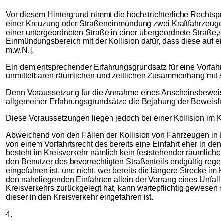
Vor diesem Hintergrund nimmt die höchstrichterliche Rechtsp
einer Kreuzung oder Straßeneinmündung zwei Kraftfahrze
einer untergeordneten Straße in einer übergeordnete Straße
Einmündungsbereich mit der Kollision dafür, dass diese auf
m.w.N.].
Ein dem entsprechender Erfahrungsgrundsatz für eine Vorfahr
unmittelbaren räumlichen und zeitlichen Zusammenhang mit sei
Denn Voraussetzung für die Annahme eines Anscheinsbeweises
allgemeiner Erfahrungsgrundsätze die Bejahung der Beweisf
Diese Voraussetzungen liegen jedoch bei einer Kollision im Kr
Abweichend von den Fällen der Kollision von Fahrzeugen in 
von einem Vorfahrtsrecht des bereits eine Einfahrt eher in
besteht im Kreisverkehr nämlich kein feststehender räumliche
den Benutzer des bevorrechtigten Straßenteils endgültig regelt
eingefahren ist, und nicht, wer bereits die längere Strecke i
den naheliegenden Einfahrten allein der Vorrang eines Unfal
Kreisverkehrs zurückgelegt hat, kann wartepflichtig gewesen
dieser in den Kreisverkehr eingefahren ist.
4.