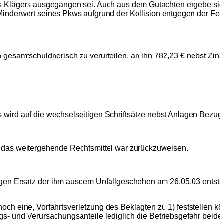
 Klägers ausgegangen sei. Auch aus dem Gutachten ergebe sich
inderwert seines Pkws aufgrund der Kollision entgegen der Fest
en gesamtschuldnerisch zu verurteilen, an ihn 782,23 € nebst Z
s wird auf die wechselseitigen Schriftsätze nebst Anlagen Be
, das weitergehende Rechtsmittel war zurückzuweisen.
ftigen Ersatz der ihm ausdem Unfallgeschehen am 26.05.03 e
noch eine, Vorfahrtsverletzung des Beklagten zu 1) feststell
 und Verursachungsanteile lediglich die Betriebsgefahr beider