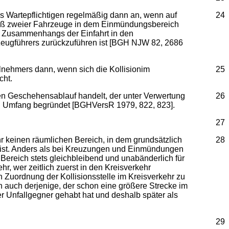
s Wartepflichtigen regelmäßig dann an, wenn auf
24
ß zweier Fahrzeuge in dem Einmündungsbereich
en Zusammenhangs der Einfahrt in den
rzeugführers zurückzuführen ist [BGH NJW 82, 2686
lnehmers dann, wenn sich die Kollisionim
25
cht.
en Geschehensablauf handelt, der unter Verwertung
26
en Umfang begründet [BGHVersR 1979, 822, 823].
27
 keinen räumlichen Bereich, in dem grundsätzlich
28
n ist. Anders als bei Kreuzungen und Einmündungen
 Bereich stets gleichbleibend und unabänderlich für
hr, wer zeitlich zuerst in den Kreisverkehr
n Zuordnung der Kollisionsstelle im Kreisverkehr zu
n auch derjenige, der schon eine größere Strecke im
r Unfallgegner gehabt hat und deshalb später als
29