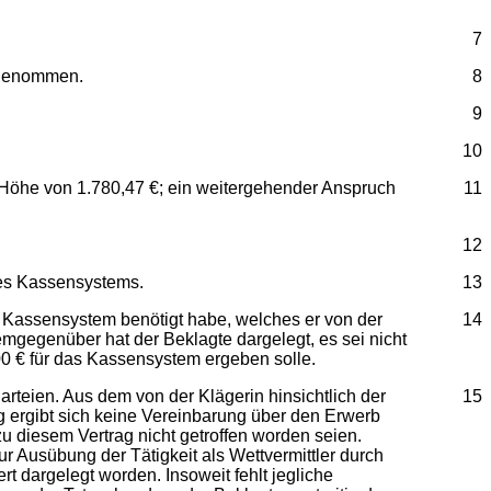
7
g genommen.
8
9
10
 Höhe von 1.780,47 €; ein weitergehender Anspruch
11
12
nes Kassensystems.
13
n Kassensystem benötigt habe, welches er von der
14
emgegenüber hat der Beklagte dargelegt, es sei nicht
00 € für das Kassensystem ergeben solle.
rteien. Aus dem von der Klägerin hinsichtlich der
15
g ergibt sich keine Vereinbarung über den Erwerb
 diesem Vertrag nicht getroffen worden seien.
r Ausübung der Tätigkeit als Wettvermittler durch
rt dargelegt worden. Insoweit fehlt jegliche