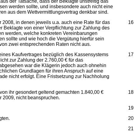
us der Tatsache, dass der Beklagte unstreitig das
ssen werden sollte, und insbesondere auch nicht eine
en aus dem Wettvermittlungsvertrag denkbar sind.
2008, in denen jeweils u.a. auch eine Rate für das
16
r Beklagte von einer Verpflichtung zur Zahlung des
sen werden, welche konkreten Vereinbarungen
n sollte und wie hoch die Vergütung hierfür sein
g von zwei entsprechenden Raten nicht aus.
s eines Kaufvertrages bezüglich des Kassensystems
17
licht zur Zahlung der 2.760,00 € für das
 abgesehen war die Klägerin jedoch auch ohnehin
ächlichen Grundlagen für ihren Anspruch auf eine
de nicht erfolgt. Eine Fristsetzung zur Nachholung
von ihr gesondert geltend gemachten 1.840,00 €
18
r 2009, nicht beanspruchen.
19
gten.
20
21