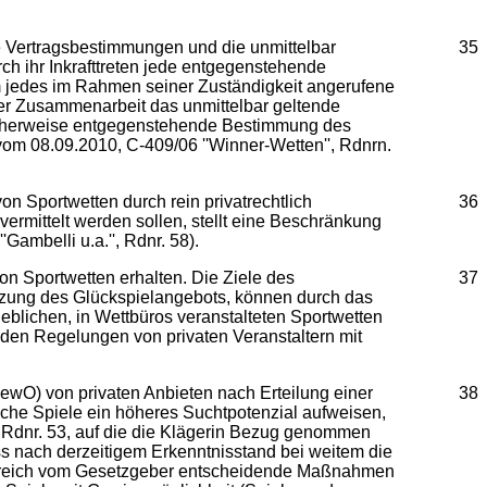
Vertragsbestimmungen und die unmittelbar
35
rch ihr Inkrafttreten jede entgegenstehende
jedes im Rahmen seiner Zuständigkeit angerufene
 der Zusammenarbeit das unmittelbar geltende
licherweise entgegenstehende Bestimmung des
 vom 08.09.2010, C-409/06 ''Winner-Wetten'', Rdnrn.
n Sportwetten durch rein privatrechtlich
36
 vermittelt werden sollen, stellt eine Beschränkung
Gambelli u.a.'', Rdnr. 58).
on Sportwetten erhalten. Die Ziele des
37
nzung des Glückspielangebots, können durch das
eblichen, in Wettbüros veranstalteten Sportwetten
enden Regelungen von privaten Veranstaltern mit
GewO) von privaten Anbieten nach Erteilung einer
38
che Spiele ein höheres Suchtpotenzial aufweisen,
 - Rdnr. 53, auf die die Klägerin Bezug genommen
ss nach derzeitigem Erkenntnisstand bei weitem die
 Bereich vom Gesetzgeber entscheidende Maßnahmen