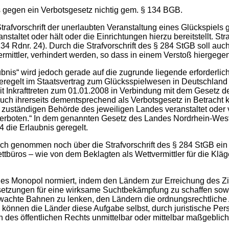
es gegen ein Verbotsgesetz nichtig gem. § 134 BGB.
Strafvorschrift der unerlaubten Veranstaltung eines Glückspiels
nstaltet oder hält oder die Einrichtungen hierzu bereitstellt. S
34 Rdnr. 24). Durch die Strafvorschrift des § 284 StGB soll auc
rmittler, verhindert werden, so dass in einem Verstoß hiergegen
nis“ wird jedoch gerade auf die zugrunde liegende erforderlich
geregelt im Staatsvertrag zum Glücksspielwesen in Deutschland (
t Inkrafttreten zum 01.01.2008 in Verbindung mit dem Gesetz 
h ihrerseits dementsprechend als Verbotsgesetz in Betracht k
er zuständigen Behörde des jeweiligen Landes veranstaltet oder
 verboten.“ In dem genannten Gesetz des Landes Nordrhein-Westf
4 die Erlaubnis geregelt.
ich genommen noch über die Strafvorschrift des § 284 StGB ei
ttbüros – wie von dem Beklagten als Wettvermittler für die Kläg
iches Monopol normiert, indem den Ländern zur Erreichung des Z
ssetzungen für eine wirksame Suchtbekämpfung zu schaffen so
rwachte Bahnen zu lenken, den Ländern die ordnungsrechtliche
 können die Länder diese Aufgabe selbst, durch juristische Per
 des öffentlichen Rechts unmittelbar oder mittelbar maßgeblich be