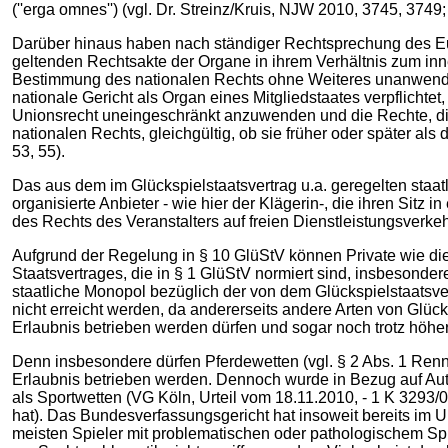
(''erga omnes'') (vgl. Dr. Streinz/Kruis, NJW 2010, 3745, 3749
Darüber hinaus haben nach ständiger Rechtsprechung des E
geltenden Rechtsakte der Organe in ihrem Verhältnis zum inner
Bestimmung des nationalen Rechts ohne Weiteres unanwendb
nationale Gericht als Organ eines Mitgliedstaates verpflicht
Unionsrecht uneingeschränkt anzuwenden und die Rechte, di
nationalen Rechts, gleichgültig, ob sie früher oder später a
53, 55).
Das aus dem im Glückspielstaatsvertrag u.a. geregelten staat
organisierte Anbieter - wie hier der Klägerin-, die ihren Sitz
des Rechts des Veranstalters auf freien Dienstleistungsverkehr
Aufgrund der Regelung in § 10 GlüStV können Private wie die 
Staatsvertrages, die in § 1 GlüStV normiert sind, insbeson
staatliche Monopol bezüglich der von dem Glückspielstaatsver
nicht erreicht werden, da andererseits andere Arten von Glüc
Erlaubnis betrieben werden dürfen und sogar noch trotz höhe
Denn insbesondere dürfen Pferdewetten (vgl. § 2 Abs. 1 Rennw
Erlaubnis betrieben werden. Dennoch wurde in Bezug auf Aut
als Sportwetten (VG Köln, Urteil vom 18.11.2010, - 1 K 3293/
hat). Das Bundesverfassungsgericht hat insoweit bereits im U
meisten Spieler mit problematischen oder pathologischem 