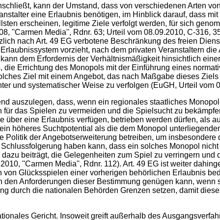
chließt, kann der Umstand, dass von verschiedenen Arten von
anstalter eine Erlaubnis benötigen, im Hinblick darauf, dass mi
ollsten erscheinen, legitime Ziele verfolgt werden, für sich g
8, ''Carmen Media'', Rdnr. 63; Urteil vom 08.09.2010, C-316, 358
tzlich nach Art. 49 EG verbotene Beschränkung des freien Dien
Erlaubnissystem vorzieht, nach dem privaten Veranstaltern die
kann dem Erfordernis der Verhältnismäßigkeit hinsichtlich ein
die Errichtung des Monopols mit der Einführung eines normati
solches Ziel mit einem Angebot, das nach Maßgabe dieses Ziels q
renter und systematischer Weise zu verfolgen (EuGH, Urteil vom 
 auszulegen, dass, wenn ein regionales staatliches Monopol au
für das Spielen zu vermeiden und die Spielsucht zu bekämpfen 
ie über eine Erlaubnis verfügen, betrieben werden dürfen, als a
 ein höheres Suchtpotential als die dem Monopol unterliegende
ete Politik der Angebotserweiterung betreiben, um insbesondere
 Schlussfolgerung haben kann, dass ein solches Monopol nicht g
 dazu beiträgt, die Gelegenheiten zum Spiel zu verringern und 
10, ''Carmen Media'', Rdnr. 112). Art. 49 EG ist weiter dahin
von Glücksspielen einer vorherigen behörlichen Erlaubnis bedar
nn den Anforderungen dieser Bestimmung genügen kann, wenn sie
g durch die nationalen Behörden Grenzen setzen, damit diese n
onales Gericht. Insoweit greift außerhalb des Ausgangsverfahr