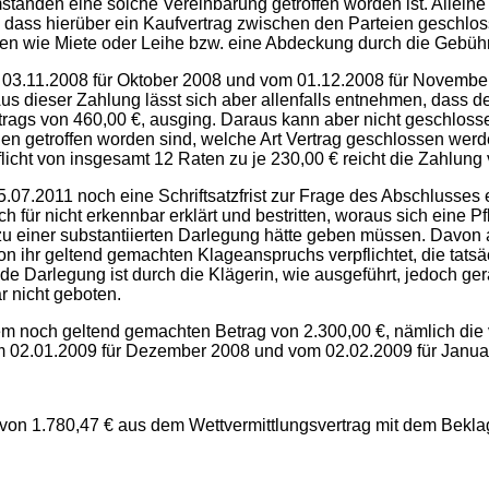
den eine solche Vereinbarung getroffen worden ist. Alleine a
t, dass hierüber ein Kaufvertrag zwischen den Parteien geschlo
en wie Miete oder Leihe bzw. eine Abdeckung durch die Gebühr
03.11.2008 für Oktober 2008 und vom 01.12.2008 für November 
s dieser Zahlung lässt sich aber allenfalls entnehmen, dass de
trags von 460,00 €, ausging. Daraus kann aber nicht geschlos
n getroffen worden sind, welche Art Vertrag geschlossen werde
licht von insgesamt 12 Raten zu je 230,00 € reicht die Zahlun
15.07.2011 noch eine Schriftsatzfrist zur Frage des Abschlusse
h für nicht erkennbar erklärt und bestritten, woraus sich eine Pf
zu einer substantiierten Darlegung hätte geben müssen. Davon
von ihr geltend gemachten Klageanspruchs verpflichtet, die tats
 Darlegung ist durch die Klägerin, wie ausgeführt, jedoch gera
 nicht geboten.
 noch geltend gemachten Betrag von 2.300,00 €, nämlich die 
m 02.01.2009 für Dezember 2008 und vom 02.02.2009 für Janua
on 1.780,47 € aus dem Wettvermittlungsvertrag mit dem Bekla