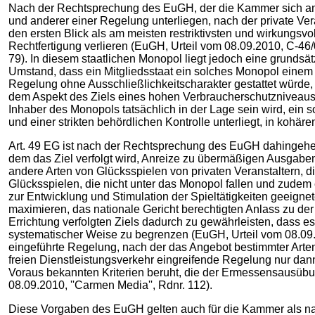
Nach der Rechtsprechung des EuGH, der die Kammer sich ans
und anderer einer Regelung unterliegen, nach der private Ver
den ersten Blick als am meisten restriktivsten und wirkungsv
Rechtfertigung verlieren (EuGH, Urteil vom 08.09.2010, C-46/0
79). In diesem staatlichen Monopol liegt jedoch eine grundsä
Umstand, dass ein Mitgliedsstaat ein solches Monopol einem 
Regelung ohne Ausschließlichkeitscharakter gestattet würde, 
dem Aspekt des Ziels eines hohen Verbraucherschutzniveaus, 
Inhaber des Monopols tatsächlich in der Lage sein wird, ein 
und einer strikten behördlichen Kontrolle unterliegt, in kohä
Art. 49 EG ist nach der Rechtsprechung des EuGH dahingehend
dem das Ziel verfolgt wird, Anreize zu übermäßigen Ausgaben 
andere Arten von Glücksspielen von privaten Veranstaltern, d
Glücksspielen, die nicht unter das Monopol fallen und zudem
zur Entwicklung und Stimulation der Spieltätigkeiten geeign
maximieren, das nationale Gericht berechtigten Anlass zu der
Errichtung verfolgten Ziels dadurch zu gewährleisten, dass es
systematischer Weise zu begrenzen (EuGH, Urteil vom 08.09.20
eingeführte Regelung, nach der das Angebot bestimmter Arten 
freien Dienstleistungsverkehr eingreifende Regelung nur da
Voraus bekannten Kriterien beruht, die der Ermessensausübun
08.09.2010, ''Carmen Media'', Rdnr. 112).
Diese Vorgaben des EuGH gelten auch für die Kammer als nati