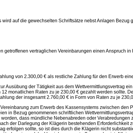
s wird auf die gewechselten Schriftsätze nebst Anlagen Bezu
n getroffenen vertraglichen Vereinbarungen einen Anspruch in
ahlung von 2.300,00 € als restliche Zahlung für den Erwerb ei
 zur Ausübung der Tätigkeit aus dem Wettvermittlungsvertrag ei
 12 monatlichen Raten zu je 230,00 € gezahlt werden sollte. D
 Zahlung der insgesamt 2.760,00 € in Form von Raten zu je 230,
chen Vereinbarung zum Erwerb des Kassensystems zwischen den Pa
ien in Bezug genommenen schriftlichen Wettvermittlungsvertra
lt worden, dass mündliche Nebenabreden oder Verabredungen zu
ch der Darlegung der Klägerin bestehenden Erforderlichkeit zu
erfolgen sollte, so ist dies durch die Klägerin nicht substantiie