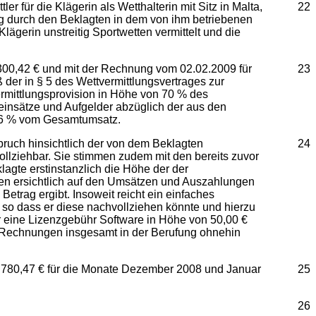
 für die Klägerin als Wetthalterin mit Sitz in Malta,
22
itig durch den Beklagten in dem von ihm betriebenen
ägerin unstreitig Sportwetten vermittelt und die
300,42 € und mit der Rechnung vom 02.02.2009 für
23
er in § 5 des Wettvermittlungsvertrages zur
ermittlungsprovision in Höhe von 70 % des
teinsätze und Aufgelder abzüglich der aus den
0,6 % vom Gesamtumsatz.
ruch hinsichtlich der von dem Beklagten
24
lziehbar. Sie stimmen zudem mit den bereits zuvor
agte erstinstanzlich die Höhe der der
eren ersichtlich auf den Umsätzen und Auszahlungen
trag ergibt. Insoweit reicht ein einfaches
 so dass er diese nachvollziehen könnte und hierzu
r eine Lizenzgebühr Software in Höhe von 50,00 €
er Rechnungen insgesamt in der Berufung ohnehin
1.780,47 € für die Monate Dezember 2008 und Januar
25
26