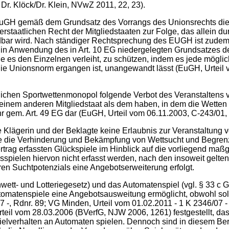
; Dr. Klöck/Dr. Klein, NVwZ 2011, 22, 23).
uGH gemäß dem Grundsatz des Vorrangs des Unionsrechts die 
staatlichen Recht der Mitgliedstaaten zur Folge, das allein du
ar wird. Nach ständiger Rechtsprechung des EUGH ist zudem 
et, in Anwendung des in Art. 10 EG niedergelegten Grundsatzes
e es den Einzelnen verleiht, zu schützen, indem es jede mög
ls die Unionsnorm ergangen ist, unangewandt lässt (EuGH, Urteil
lichen Sportwettenmonopol folgende Verbot des Veranstaltens vo
 in einem anderen Mitgliedstaat als dem haben, in dem die Wetten
 gem. Art. 49 EG dar (EuGH, Urteil vom 06.11.2003, C-243/01, ''
Klägerin und der Beklagte keine Erlaubnis zur Veranstaltung v
dere die Verhinderung und Bekämpfung von Wettsucht und Begre
trag erfassten Glückspiele im Hinblick auf die vorliegend maßg
ksspielen hiervon nicht erfasst werden, nach den insoweit gelt
ren Suchtpotenzials eine Angebotserweiterung erfolgt.
ett- und Lotteriegesetz) und das Automatenspiel (vgl. § 33 c 
omatenspiele eine Angebotsausweitung ermöglicht, obwohl sol
07 -, Rdnr. 89; VG Minden, Urteil vom 01.02.2011 - 1 K 2346/07
rteil vom 28.03.2006 (BVerfG, NJW 2006, 1261) festgestellt, da
Spielverhalten an Automaten spielen. Dennoch sind in diesem