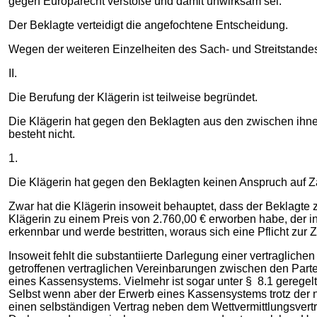
gegen Europarecht verstoße und damit unwirksam sei.
Der Beklagte verteidigt die angefochtene Entscheidung.
Wegen der weiteren Einzelheiten des Sach- und Streitstande
II.
Die Berufung der Klägerin ist teilweise begründet.
Die Klägerin hat gegen den Beklagten aus den zwischen ihne
besteht nicht.
1.
Die Klägerin hat gegen den Beklagten keinen Anspruch auf Z
Zwar hat die Klägerin insoweit behauptet, dass der Beklagte
Klägerin zu einem Preis von 2.760,00 € erworben habe, der in
erkennbar und werde bestritten, woraus sich eine Pflicht zur
Insoweit fehlt die substantiierte Darlegung einer vertragli
getroffenen vertraglichen Vereinbarungen zwischen den Parte
eines Kassensystems. Vielmehr ist sogar unter § 8.1 gerege
Selbst wenn aber der Erwerb eines Kassensystems trotz der na
einen selbständigen Vertrag neben dem Wettvermittlungsvertrag 