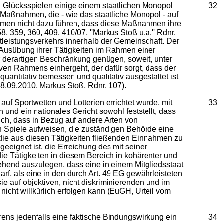
 Glücksspielen einige einem staatlichen Monopol
32
t Maßnahmen, die - wie das staatliche Monopol - auf
enommen nicht dazu führen, dass diese Maßnahmen ihre
, 359, 360, 409, 410/07, ''Markus Stoß u.a.'' Rdnr.
stleistungsverkehrs innerhalb der Gemeinschaft. Der
 Ausübung ihrer Tätigkeiten im Rahmen einer
er derartigen Beschränkung genügen, soweit, unter
ven Rahmens einhergeht, der dafür sorgt, dass der
uantitativ bemessen und qualitativ ausgestaltet ist
08.09.2010, Markus Stoß, Rdnr. 107).
f Sportwetten und Lotterien errichtet wurde, mit
33
und ein nationales Gericht sowohl feststellt, dass
uch, dass in Bezug auf andere Arten von
n Spiele aufweisen, die zuständigen Behörde eine
 die aus diesen Tätigkeiten fließenden Einnahmen zu
eeignet ist, die Erreichung des mit seiner
die Tätigkeiten in diesem Bereich in kohärenter und
gehend auszulegen, dass eine in einem Mitgliedsstaat
f, als eine in den durch Art. 49 EG gewährleisteten
 auf objektiven, nicht diskriminierenden und im
icht willkürlich erfolgen kann (EuGH, Urteil vom
ens jedenfalls eine faktische Bindungswirkung ein
34