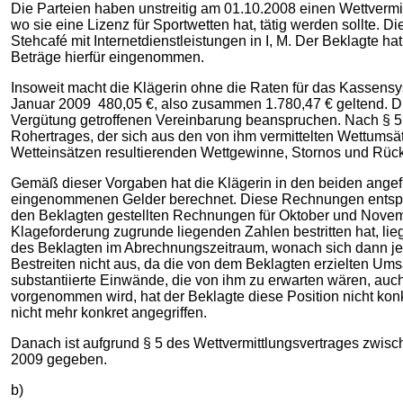
Die Parteien haben unstreitig am 01.10.2008 einen Wettvermitt
wo sie eine Lizenz für Sportwetten hat, tätig werden sollte. 
Stehcafé mit Internetdienstleistungen in I, M. Der Beklagte h
Beträge hierfür eingenommen.
Insoweit macht die Klägerin ohne die Raten für das Kassen
Januar 2009 480,05 €, also zusammen 1.780,47 € geltend. Di
Vergütung getroffenen Vereinbarung beanspruchen. Nach § 5.1
Rohertrages, der sich aus den von ihm vermittelten Wettumsät
Wetteinsätzen resultierenden Wettgewinne, Stornos und Rück
Gemäß dieser Vorgaben hat die Klägerin in den beiden ange
eingenommenen Gelder berechnet. Diese Rechnungen entsprec
den Beklagten gestellten Rechnungen für Oktober und Novembe
Klageforderung zugrunde liegenden Zahlen bestritten hat, lie
des Beklagten im Abrechnungszeitraum, wonach sich dann jewe
Bestreiten nicht aus, da die von dem Beklagten erzielten Um
substantiierte Einwände, die von ihm zu erwarten wären, auc
vorgenommen wird, hat der Beklagte diese Position nicht kon
nicht mehr konkret angegriffen.
Danach ist aufgrund § 5 des Wettvermittlungsvertrages zwis
2009 gegeben.
b)