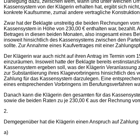
Darlegung dazu, zwischen wem, wann und unter welchen Umstän
Kassensystem von der Klägerin erhalten hat, ergibt sich nich
konkrete Kaufsumme, zumal andere vertragliche Konstruktion
Zwar hat der Beklagte unstreitig die beiden Rechnungen vom 
Kassensystem in Höhe von 230,00 € enthalten war, bezahlt. Au
Betrages in diesen beiden Monaten, also insgesamt eines Be
insoweit hinsichtlich des Kassensystems zwischen den Parteie
sollte. Zur Annahme eines Kaufvertrages mit einer Zahlungspf
Der Klägerin war auch nicht auf ihren Antrag im Termin vom 
einzuräumen. Insoweit hatte der Beklagte bereits erstinstanzlic
Kassensystem ergeben soll, was der Klägerin Veranlassung 
zur Substantiierung ihres Klagevorbringens hinsichtlich des 
Zahlung für das Kassensystem darzulegen. Eine entsprechende
eines entsprechenden Vorbringens im Berufungsverfahren war
Danach kann die Klägerin den gesamten für das Kassensystem
sowie die beiden Raten zu je 230,00 € aus der Rechnung vo
2.
Demgegenüber hat die Klägerin einen Anspruch auf Zahlung v
a)