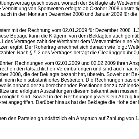
lungsvertrag geschlossen, wonach der Beklagte als Wettvermittler
Die Vermittlung von Sportwetten erfolgte ab Oktober 2008 unstre
at auch in den Monaten Dezember 2008 und Januar 2009 für die Kl
system mit der Rechnung vom 02.01.2009 für Dezember 2008 1.
ese Beträge kann die Klägerin von dem Beklagten auch gemäß d
 des Vertrages zahlt der Wetthalter dem Wettvermittler eine V
zen ergibt. Der Rohertrag errechnet sich danach wie folgt: Wet
zahler. Nach § 5.2 des Vertrages beträgt die Clearinggebühr 
führten Rechnungen vom 02.01.2009 und 02.02.2009 ihren Ansp
hen den tatsächlichen Vereinbarungen und sind auch nachvol
r 2008, die der Beklagte bezahlt hat, überein. Soweit der Bekl
gt hierin kein substantiiertes Bestreiten. Die Rechnungen basi
ils anhand der zu berechnenden Positionen der zu zahlende Be
sätze und erfolgten Auszahlungen diesem bekannt sein müssen,
h möglich sind. Soweit in den Rechnungen jeweils ein Abzug fü
kret angegriffen. Darüber hinaus hat der Beklagte die Höhe d
chen den Parteien grundsätzlich ein Anspruch auf Zahlung von 