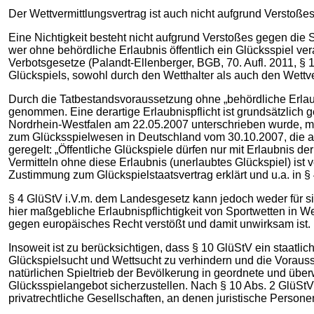
Der Wettvermittlungsvertrag ist auch nicht aufgrund Verstoß
Eine Nichtigkeit besteht nicht aufgrund Verstoßes gegen die 
wer ohne behördliche Erlaubnis öffentlich ein Glücksspiel vera
Verbotsgesetze (Palandt-Ellenberger, BGB, 70. Aufl. 2011, § 1
Glückspiels, sowohl durch den Wetthalter als auch den Wettve
Durch die Tatbestandsvoraussetzung ohne „behördliche Erlaub
genommen. Eine derartige Erlaubnispflicht ist grundsätzlich 
Nordrhein-Westfalen am 22.05.2007 unterschrieben wurde, mi
zum Glücksspielwesen in Deutschland vom 30.10.2007, die auc
geregelt: „Öffentliche Glückspiele dürfen nur mit Erlaubnis d
Vermitteln ohne diese Erlaubnis (unerlaubtes Glückspiel) ist
Zustimmung zum Glückspielstaatsvertrag erklärt und u.a. in § 
§ 4 GlüStV i.V.m. dem Landesgesetz kann jedoch weder für s
hier maßgebliche Erlaubnispflichtigkeit von Sportwetten in We
gegen europäisches Recht verstößt und damit unwirksam ist.
Insoweit ist zu berücksichtigen, dass § 10 GlüStV ein staatl
Glückspielsucht und Wettsucht zu verhindern und die Vorau
natürlichen Spieltrieb der Bevölkerung in geordnete und übe
Glücksspielangebot sicherzustellen. Nach § 10 Abs. 2 GlüStV
privatrechtliche Gesellschaften, an denen juristische Personen