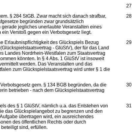
27
 gem. § 284 StGB. Zwar macht sich danach strafbar,
28
trafgesetze begründen zwar grundsätzlich
h gerade jegliches unerlaubte Veranstalten eines
 ein Verstoß gegen ein Verbotsgesetz liegt.
e Erlaubnispflichtigkeit des Glückspiels Bezug
29
Glückspielstaatsvertrag - GlüStV), der für das Land
des Landes Nordrhein-Westfalen zum Staatsvertrag
ommen könnten. In § 4 Abs. 1 GlüStV ist insoweit
 vermittelt werden. Das Veranstalten und das
alen zum Glückspielstaatsvertrag wird unter § 1 die
n Verbotsgesetz gem. § 134 BGB begründen, da die
30
erin betrieben - nach dem Glückspielstaatsvertrag
iels des § 1 GlüStV, nämlich u.a. das Entstehen von
31
wie das Glückspielangebot zu begrenzen und den
 Aufgabe übertragen wird, ein ausreichendes
sonen des öffentlichen Rechts oder durch
teiligt sind, erfüllen.