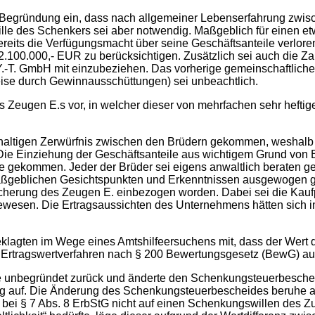
 Begründung ein, dass nach allgemeiner Lebenserfahrung zwisc
ille des Schenkers sei aber notwendig. Maßgeblich für einen e
reits die Verfügungsmacht über seine Geschäftsanteile verloren
 2.100.000,- EUR zu berücksichtigen. Zusätzlich sei auch die Za
er Y.-T. GmbH mit einzubeziehen. Das vorherige gemeinschaftlic
eise durch Gewinnausschüttungen) sei unbeachtlich.
 des Zeugen E.s vor, in welcher dieser von mehrfachen sehr hef
achhaltigen Zerwürfnis zwischen den Brüdern gekommen, wesha
e. Die Einziehung der Geschäftsanteile aus wichtigem Grund vo
 gekommen. Jeder der Brüder sei eigens anwaltlich beraten g
eblichen Gesichtspunkten und Erkenntnissen ausgewogen gewe
herung des Zeugen E. einbezogen worden. Dabei sei die Kaufpr
 gewesen. Die Ertragsaussichten des Unternehmens hätten sich 
klagten im Wege eines Amtshilfeersuchens mit, dass der Wert d
n Ertragswertverfahren nach § 200 Bewertungsgesetz (BewG) au
e unbegründet zurück und änderte den Schenkungsteuerbescheid 
ng auf. Die Änderung des Schenkungsteuerbescheides beruhe au
s bei § 7 Abs. 8 ErbStG nicht auf einen Schenkungswillen de