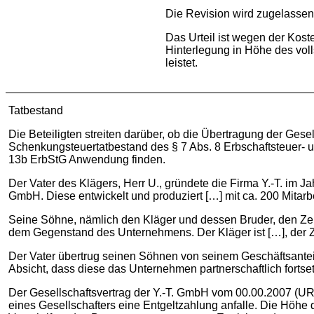
Die Revision wird zugelassen
Das Urteil ist wegen der Kost
Hinterlegung in Höhe des voll
leistet.
Tatbestand
Die Beteiligten streiten darüber, ob die Übertragung der Gese
Schenkungsteuertatbestand des § 7 Abs. 8 Erbschaftsteuer- un
13b ErbStG Anwendung finden.
Der Vater des Klägers, Herr U., gründete die Firma Y.-T. im Ja
GmbH. Diese entwickelt und produziert […] mit ca. 200 Mitarbe
Seine Söhne, nämlich den Kläger und dessen Bruder, den Zeu
dem Gegenstand des Unternehmens. Der Kläger ist […], der Ze
Der Vater übertrug seinen Söhnen von seinem Geschäftsantei
Absicht, dass diese das Unternehmen partnerschaftlich fortse
Der Gesellschaftsvertrag der Y.-T. GmbH vom 00.00.2007 (UR N
eines Gesellschafters eine Entgeltzahlung anfalle. Die Höhe