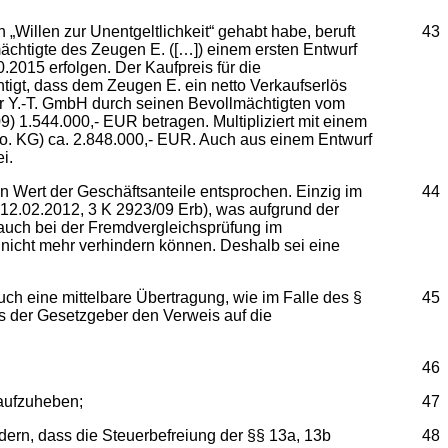
„Willen zur Unentgeltlichkeit“ gehabt habe, beruft
43
ächtigte des Zeugen E. ([…]) einem ersten Entwurf
2015 erfolgen. Der Kaufpreis für die
htigt, dass dem Zeugen E. ein netto Verkaufserlös
er Y.-T. GmbH durch seinen Bevollmächtigten vom
 1.544.000,- EUR betragen. Multipliziert mit einem
 Co. KG) ca. 2.848.000,- EUR. Auch aus einem Entwurf
i.
n Wert der Geschäftsanteile entsprochen. Einzig im
44
 12.02.2012, 3 K 2923/09 Erb), was aufgrund der
auch bei der Fremdvergleichsprüfung im
 nicht mehr verhindern können. Deshalb sei eine
ch eine mittelbare Übertragung, wie im Falle des §
45
ass der Gesetzgeber den Verweis auf die
46
aufzuheben;
47
ern, dass die Steuerbefreiung der §§ 13a, 13b
48