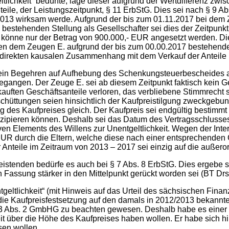
ltlichkeit“ bedürfte, läge dieser aufgrund der Wertdifferenz zw
teile, der Leistungszeitpunkt, § 11 ErbStG. Dies sei nach § 9 A
13 wirksam werde. Aufgrund der bis zum 01.11.2017 bei dem Z
 bestehenden Stellung als Gesellschafter sei dies der Zeitpunk
g könne nur der Betrag von 900.000,- EUR angesetzt werden. Di
n dem Zeugen E. aufgrund der bis zum 00.00.2017 bestehende
direkten kausalen Zusammenhang mit dem Verkauf der Anteile u
sein Begehren auf Aufhebung des Schenkungsteuerbescheides auf
egangen. Der Zeuge E. sei ab diesem Zeitpunkt faktisch kein 
kauften Geschäftsanteile verloren, das verbliebene Stimmrecht 
ttungen seien hinsichtlich der Kaufpreistilgung zweckgebu
 des Kaufpreises gleich. Der Kaufpreis sei endgültig bestimm
izipieren können. Deshalb sei das Datum des Vertragsschlusses
tiven Elements des Willens zur Unentgeltlichkeit. Wegen der In
EUR durch die Eltern, welche diese nach einer entsprechenden 
nteile im Zeitraum von 2013 – 2017 sei einzig auf die außeror
Leistenden bedürfe es auch bei § 7 Abs. 8 ErbStG. Dies ergeb
Fassung stärker in den Mittelpunkt gerückt worden sei (BT Drs.
geltlichkeit“ (mit Hinweis auf das Urteil des sächsischen Fina
 die Kaufpreisfestsetzung auf den damals in 2012/2013 bekannte
33 Abs. 2 GmbHG zu beachten gewesen. Deshalb habe es einer
it über die Höhe des Kaufpreises haben wollen. Er habe sich 
sen wollen.