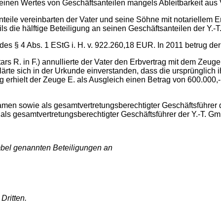
inen Wertes von Geschäftsanteilen mangels Ableitbarkeit aus Ve
teile vereinbarten der Vater und seine Söhne mit notariellem E
s die hälftige Beteiligung an seinen Geschäftsanteilen der Y.-T
des § 4 Abs. 1 EStG i. H. v. 922.260,18 EUR. In 2011 betrug de
ars R. in F.) annullierte der Vater den Erbvertrag mit dem Zeu
ärte sich in der Urkunde einverstanden, dass die ursprünglich
ag erhielt der Zeuge E. als Ausgleich einen Betrag von 600.0
en sowie als gesamtvertretungsberechtigter Geschäftsführer de
als gesamtvertretungsberechtigter Geschäftsführer der Y.-T. Gmb
ambel genannten Beteiligungen an
Dritten.