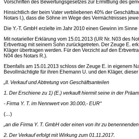
Vorschriften des Bewertungsgesetzes zur Ermittlung des geme
Hinsichtlich der beim Vater verbliebenen 40% der Geschäftsan
Notars I.), dass die Söhne im Wege des Vermächtnisses jeweil
Die Y.-T. GmbH erzielte im Jahr 2010 einen Gewinn im Sinne 
Mit notarieller Erklärung vom 15.01.2013 (UR Nr. N03 des Not
Erbvertrag mit seinem Sohn zurückgetreten. Der Zeuge E. erkl
Kläger übertragen werden. Für den Verzicht auf den Erbvertr
N04 des Notars R.).
Ebenfalls am 15.01.2013 schloss der Zeuge E. in eigenem Nam
Bevollmächtigte für ihren Ehemann U. und den Kläger, dieser 
„II. Verkauf und Abtretung von Geschäftsanteilen
1. Der Erschiene zu 1) (E.) verkauft hiermit seine in der Prä
- Firma Y. T. im Nennwert von 30.000,- EUR“
(…)
„an die Firma Y. T. GmbH oder einen von ihr zu benennenden 
2. Der Verkauf erfolgt mit Wirkung zum 01.11.2017.