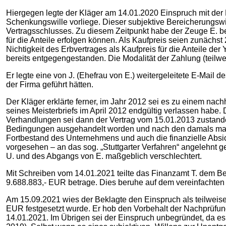
Hiergegen legte der Kläger am 14.01.2020 Einspruch mit der
Schenkungswille vorliege. Dieser subjektive Bereicherungsw
Vertragsschlusses. Zu diesem Zeitpunkt habe der Zeuge E. be
für die Anteile erfolgen können. Als Kaufpreis seien zunächst
Nichtigkeit des Erbvertrages als Kaufpreis für die Anteile d
bereits entgegengestanden. Die Modalität der Zahlung (teilw
Er legte eine von J. (Ehefrau von E.) weitergeleitete E-Mail
der Firma geführt hätten.
Der Kläger erklärte ferner, im Jahr 2012 sei es zu einem n
seines Meisterbriefs im April 2012 endgültig verlassen hab
Verhandlungen sei dann der Vertrag vom 15.01.2013 zustande
Bedingungen ausgehandelt worden und nach den damals maßg
Fortbestand des Unternehmens und auch die finanzielle Absic
vorgesehen – an das sog. „Stuttgarter Verfahren“ angelehnt
U. und des Abgangs von E. maßgeblich verschlechtert.
Mit Schreiben vom 14.01.2021 teilte das Finanzamt T. dem Be
9.688.883,- EUR betrage. Dies beruhe auf dem vereinfachte
Am 15.09.2021 wies der Beklagte den Einspruch als teilweis
EUR festgesetzt wurde. Er hob den Vorbehalt der Nachprüfu
14.01.2021. Im Übrigen sei der Einspruch unbegründet, da e