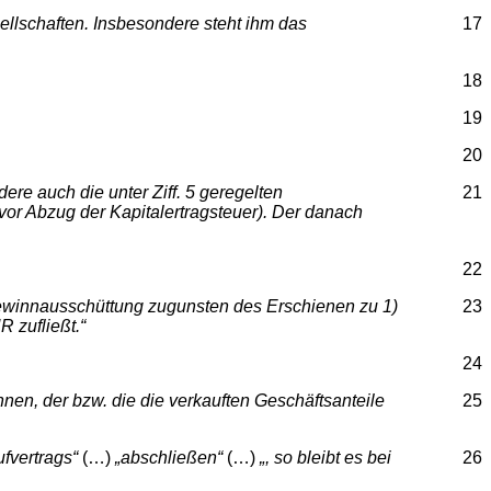
sellschaften. Insbesondere steht ihm das
17
18
19
20
e auch die unter Ziff. 5 geregelten
21
 vor Abzug der Kapitalertragsteuer). Der danach
22
 Gewinnausschüttung zugunsten des Erschienen zu 1)
23
 zufließt.“
24
nnen, der bzw. die die verkauften Geschäftsanteile
25
fvertrags“
(…)
„abschließen“
(…)
„, so bleibt es bei
26