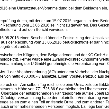
07.2016 eine Umsatzsteuer-Voranmeldung bei dem Beklagten ein, 
derprüfung durch, mit der er am 15.07.2016 begann. In dem Ber
er Rechnung vom 13.06.2016 sei nicht zu gewähren. Das Geschäf
heiten wird auf den Bericht verwiesen.
6.08.2016 einen Bescheid über die Festsetzung der Umsatzsteu
g aus der Rechnung vom 13.06.2016 berücksichtigte er darin n
begründet zurück.
7 zwischen der Klägerin, dem Beigeladenen und der KC GmbH er
ldbeitritt. Ferner wurde eine Zwangsvollstreckungsunterwerfung
gerversammlung der U GmbH genehmigte die Vereinbarung vom 
Abs. 1 der Abgabenordnung (AO) unter dem Vorbehalt der Nac
e von netto 450.000,- € ansetzte. Einen Vorsteuerabzug aus d
pruch ein. Am selben Tag reichte sie eine Umsatzsteuer-Erklär
steuern in Höhe von 771.726,86 € (verbleibender Überschuss: -
ie Übergabe der entsprechenden Fahrzeugbriefe auf sie übertr
e Gläubigerversammlung habe der notariellen Vereinbarung vom
euge seien zum einen Teil an fremde Dritte und zum anderen T
it auch unter nahestehenden Personen möglich. Es liege kein 