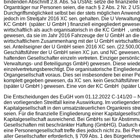
bindenden Abschnitt 2.8. Abs. 5a UStAE setze die finanziell
Organträger nur Personen seien, die nach § 2 Abs. 2 Nr. 2 US
Durchgriffsmöglichkeit selbst bei der stets möglichen Anwen
jedoch im Streitjahr 2016 XC sen. gehalten. Die U Verwaltung
KC GmbH (später: U GmbH ) finanziell eingegliedert gewesen,
wirtschaftlich als auch organisatorisch in die KC GmbH , umb
gewesen, da sie im Jahr 2016 Fahrzeuge der U GmbH an die
wirtschaftlichem Zusammenhang mit der U GmbH wirtschaftlich
sei. Anteilseigner der U GmbH seien 2016 XC sen. (22.500,00 
Geschäftsführer der U GmbH seien XC jun. und NC gewesen. B
haftenden Gesellschafter einzeln vertreten. Einziger persönli
Verwaltungs- und Beteiligungs GmbH) gewesen. Diese wiederu
einzelvertretungsberechtigt. Die organisatorische Einglieder
Organgesellschaft voraus. Dies sei insbesondere bei einer Pe
komplett gegeben gewesen, da XC sen. kein Geschäftsführer
(später U GmbH ) gewesen. Eine von der KC GmbH (später U
Die Entscheidungen des EuGH vom 01.12.2022 C-141/20 – Nor
den vorliegenden Streitfall keine Auswirkung. Im vorliegenden 
Kapitalgesellschaft in den umsatzsteuerlichen Organkreis strei
seien. Für die finanzielle Eingliederung einer Kapitalgesel
Kapitalgesellschaft ausreichend. Bei GmbHs sei für Abstimm
Gesellschaften mit beschränkter Haftung (GmbHG). Dadurch er
eine Personengesellschaft treffe dies jedoch nicht zu. Bei Pe
aller Gesellschafter erforderlich, § 709 Abs. 1 des Bürgerli