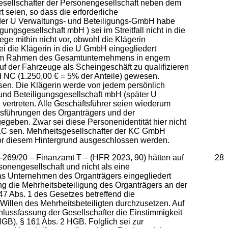
Gesellschafter der Personengesellschaft neben dem
 seien, so dass die erforderliche
le der U Verwaltungs- und Beteiligungs-GmbH habe
gsgesellschaft mbH ) sei im Streitfall nicht in die
ge mithin nicht vor, obwohl die Klägerin
ei die Klägerin in die U GmbH eingegliedert
it im Rahmen des Gesamtunternehmens in engem
f der Fahrzeuge als Scheingeschäft zu qualifizieren
nd NC (1.250,00 € = 5% der Anteile) gewesen.
sen. Die Klägerin werde von jedem persönlich
- und Beteiligungsgesellschaft mbH (später U
ertreten. Alle Geschäftsführer seien wiederum
ftsführungen des Organträgers und der
egeben. Zwar sei diese Personenidentität hier nicht
 XC sen. Mehrheitsgesellschafter der KC GmbH
or diesem Hintergrund ausgeschlossen werden.
269/20 – Finanzamt T – (HFR 2023, 90) hätten auf
28
rsonengesellschaft und nicht als eine
n das Unternehmen des Organträgers eingegliedert
ng die Mehrheitsbeteiligung des Organträgers an der
7 Abs. 1 des Gesetzes betreffend die
Willen des Mehrheitsbeteiligten durchzusetzen. Auf
chlussfassung der Gesellschafter die Einstimmigkeit
GB), § 161 Abs. 2 HGB. Folglich sei zur