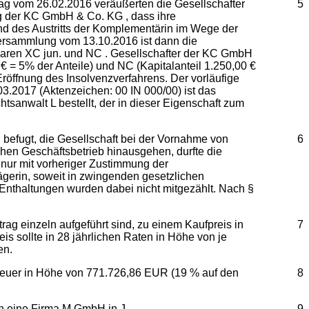
rag vom 26.02.2016 veräußerten die Gesellschafter
5
 der KC GmbH & Co. KG , dass ihre
nd des Austritts der Komplementärin im Wege der
ersammlung vom 13.10.2016 ist dann die
aren XC jun. und NC . Gesellschafter der KC GmbH
 € = 5% der Anteile) und NC (Kapitalanteil 1.250,00 €
Eröffnung des Insolvenzverfahrens. Der vorläufige
03.2017 (Aktenzeichen: 00 IN 000/00) ist das
anwalt L bestellt, der in dieser Eigenschaft zum
d befugt, die Gesellschaft bei der Vornahme von
6
chen Geschäftsbetrieb hinausgehen, durfte die
nur mit vorheriger Zustimmung der
ägerin, soweit in zwingenden gesetzlichen
Enthaltungen wurden dabei nicht mitgezählt. Nach §
g einzeln aufgeführt sind, zu einem Kaufpreis in
7
s sollte in 28 jährlichen Raten in Höhe von je
en.
teuer in Höhe von 771.726,86 EUR (19 % auf den
8
n eine Firma M GmbH in J .
9