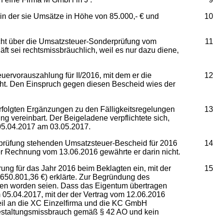
in der sie Umsätze in Höhe von 85.000,- € und
10
icht über die Umsatzsteuer-Sonderprüfung vom
11
t sei rechtsmissbräuchlich, weil es nur dazu diene,
ervorauszahlung für II/2016, mit dem er die
12
icht. Den Einspruch gegen diesen Bescheid wies der
folgten Ergänzungen zu den Fälligkeitsregelungen
13
 vereinbart. Der Beigeladene verpflichtete sich,
05.04.2017 am 03.05.2017.
hprüfung stehenden Umsatzsteuer-Bescheid für 2016
14
er Rechnung vom 13.06.2016 gewährte er darin nicht.
ung für das Jahr 2016 beim Beklagten ein, mit der
15
650.801,36 €) erklärte. Zur Begründung des
agen worden seien. Dass das Eigentum übertragen
 05.04.2017, mit der der Vertrag vom 12.06.2016
eil an die XC Einzelfirma und die KC GmbH
Gestaltungsmissbrauch gemäß § 42 AO und kein