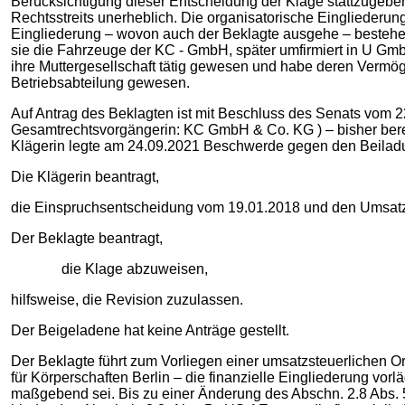
Berücksichtigung dieser Entscheidung der Klage stattzugeben
Rechtsstreits unerheblich. Die organisatorische Eingliederun
Eingliederung – wovon auch der Beklagte ausgehe – bestehe
sie die Fahrzeuge der KC - GmbH, später umfirmiert in U Gmb
ihre Muttergesellschaft tätig gewesen und habe deren Vermöge
Betriebsabteilung gewesen.
Auf Antrag des Beklagten ist mit Beschluss des Senats vom 
Gesamtrechtsvorgängerin: KC GmbH & Co. KG ) – bisher bere
Klägerin legte am 24.09.2021 Beschwerde gegen den Beiladu
Die Klägerin beantragt,
die Einspruchsentscheidung vom 19.01.2018 und den Umsatz
Der Beklagte beantragt,
die Klage abzuweisen,
hilfsweise, die Revision zuzulassen.
Der Beigeladene hat keine Anträge gestellt.
Der Beklagte führt zum Vorliegen einer umsatzsteuerlichen 
für Körperschaften Berlin – die finanzielle Eingliederung vorl
maßgebend sei. Bis zu einer Änderung des Abschn. 2.8 Abs.