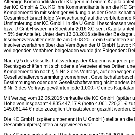
Alleinige Kommanditistin der Klägerin mit einem Kapitalante
der KC GmbH & Co. KG ihre Kommanditanteile an die KC Gm
Komplementärin mit sofortiger Wirkung aus der Gesellschaft
Gesamtrechtsnachfolge (Anwachsung) auf die verbleibende K
Umfirmierung der KC GmbH in die U GmbH beschlossen worde
bzw. U GmbH waren im Streitjahr 2016 XC sen. (Kapitalanteil 2
= 5% der Anteile). Unter dem 13.08.2016 stellte der Beklagte
Insolvenzverwalter erstellte am 03.03.2017 ein Gutachten zur
Insolvenzverfahren über das Vermögen der U GmbH (zuvor: KC
vorliegenden Verfahren beigeladen wurde (im Folgenden: Bei
Nach § 5 des Gesellschaftsvertrags der Klägerin war jeder per
Rechtsgeschäften mit sich oder als Vertreter eines Dritten u
Komplementärin nach § 5 Nr. 2 des Vertrags, auf den wegen 
Gesellschafterversammlung vornehmen. Gesellschafterbeschlüs
Bestimmungen oder dem Gesellschaftsvertrag nicht anders be
8 Nr. 3 des Vertrags gewährten jede 1.000,- € eines Kapitala
Mit Vertrag vom 12.06.2016 verkaufte die KC GmbH (später um
Höhe von insgesamt 4.835.447,17 € (netto 4.061.720,31 € zuzü
145.061,44 € netto zuzüglich Umsatzsteuer gezahlt werden. 
Die KC GmbH (später umbenannt in U GmbH ) stellte an die 
Gesamtkaufpreis) offen ausgewiesen war.
Die Klägerin verkaufte mit Rechnungen vom 20.06.2016 zwei 