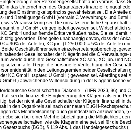
e Eingliederung einer Personengesellschaft auch voraus, dass 
tG in das Unternehmen des Organträgers finanziell eingegliedert
dung des Einstimmigkeitsprinzips gewährleistet sei. Die Antei
s- und Beteiligungs-GmbH (vormals C Verwaltungs- und Beteiligun
 was Voraussetzung sei. Die umsatzsteuerliche Organschaft lie
enannt in U GmbH , eingegliedert gewesen sei. Wirtschaftlich s
 KC GmbH und an fremde Dritte veräußert habe. Sie sei dam
 tätig geworden. Dies gelte unabhängig davon, dass der Ankau
€ = 90% der Anteile), XC jun. (1.250,00 € = 5% der Anteile) u
eide Geschäftsführer seien einzelvertretungsberechtigt gewe
ch haftender Gesellschafter der Klägerin sei die C Verwaltungs
m werde durch ihre Geschäftsführer XC sen., XC jun. und NC v
ung setze in aller Regel die personelle Verflechtung der Geschä
rsonenidentität in den Leitungsgremien beider Gesellschaften g
 der KC GmbH (später: U GmbH ) gewesen sei. Allerdings sei
 GmbH ) abweichende Willensbildung in der Klägerin könne v
ddeutsche Gesellschaft für Diakonie – (HFR 2023, 86) und C-
Fall sei die finanzielle Eingliederung der Klägerin als eine Pe
tig, bei der nicht alle Gesellschafter der Klägerin finanziell i
lschaft in den Organkreis sei nach der neuen EuGH-Rechtsprechu
ungen das Mehrheitsprinzip auch grundsätzlich anzuwenden, § 4
gebe sich bei einer Mehrheitsbeteiligung die Möglichkeit, den 
rsonengesellschaften, wie die Klägerin eine sei, sei für die Bes
chen Gesetzbuchs (BGB), § 119 Abs. 1 des Handelsgesetzbuchs (H