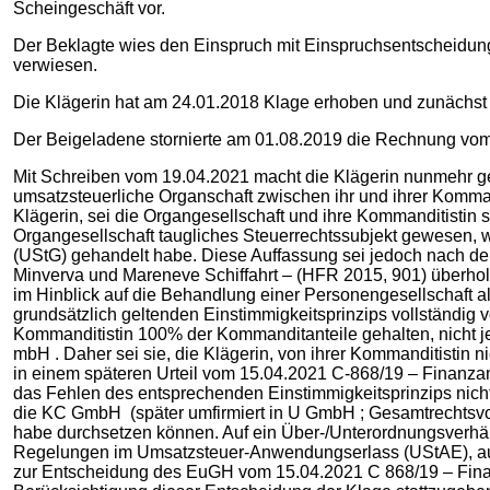
Scheingeschäft vor.
Der Beklagte wies den Einspruch mit Einspruchsentscheidung
verwiesen.
Die Klägerin hat am 24.01.2018 Klage erhoben und zunächst
Der Beigeladene stornierte am 01.08.2019 die Rechnung vom
Mit Schreiben vom 19.04.2021 macht die Klägerin nunmehr gelt
umsatzsteuerliche Organschaft zwischen ihr und ihrer Kommand
Klägerin, sei die Organgesellschaft und ihre Kommanditistin 
Organgesellschaft taugliches Steuerrechtssubjekt gewesen, we
(UStG) gehandelt habe. Diese Auffassung sei jedoch nach d
Minverva und Mareneve Schiffahrt – (HFR 2015, 901) überho
im Hinblick auf die Behandlung einer Personengesellschaft a
grundsätzlich geltenden Einstimmigkeitsprinzips vollständig v
Kommanditistin 100% der Kommanditanteile gehalten, nicht je
mbH . Daher sei sie, die Klägerin, von ihrer Kommanditistin
in einem späteren Urteil vom 15.04.2021 C-868/19 – Finanzam
das Fehlen des entsprechenden Einstimmigkeitsprinzips nicht 
die KC GmbH (später umfirmiert in U GmbH ; Gesamtrechtsv
habe durchsetzen können. Auf ein Über-/Unterordnungsverh
Regelungen im Umsatzsteuer-Anwendungserlass (UStAE), auf 
zur Entscheidung des EuGH vom 15.04.2021 C 868/19 – Finan