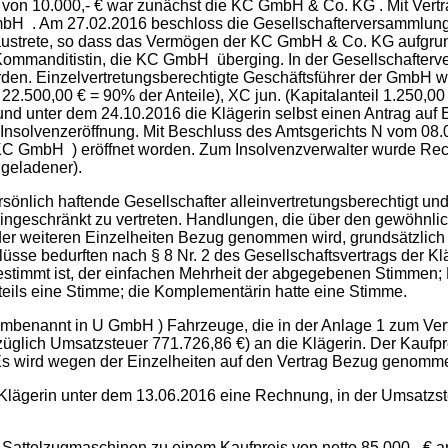
il von 10.000,- € war zunächst die KC GmbH & Co. KG . Mit Vert
bH . Am 27.02.2016 beschloss die Gesellschafterversammlung
 austrete, so dass das Vermögen der KC GmbH & Co. KG aufgru
ommanditistin, die KC GmbH überging. In der Gesellschafterv
n. Einzelvertretungsberechtigte Geschäftsführer der GmbH w
2.500,00 € = 90% der Anteile), XC jun. (Kapitalanteil 1.250,00
 und unter dem 24.10.2016 die Klägerin selbst einen Antrag auf 
 Insolvenzeröffnung. Mit Beschluss des Amtsgerichts N vom 08.
 GmbH ) eröffnet worden. Zum Insolvenzverwalter wurde Rechts
geladener).
sönlich haftende Gesellschafter alleinvertretungsberechtigt un
neingeschränkt zu vertreten. Handlungen, die über den gewöhnli
der weiteren Einzelheiten Bezug genommen wird, grundsätzlich 
se bedurften nach § 8 Nr. 2 des Gesellschaftsvertrags der Kl
stimmt ist, der einfachen Mehrheit der abgegebenen Stimmen; 
nteils eine Stimme; die Komplementärin hatte eine Stimme.
benannt in U GmbH ) Fahrzeuge, die in der Anlage 1 zum Vertra
glich Umsatzsteuer 771.726,86 €) an die Klägerin. Der Kaufprei
Es wird wegen der Einzelheiten auf den Vertrag Bezug genomm
Klägerin unter dem 13.06.2016 eine Rechnung, in der Umsatzs
Sattelzugmaschinen zu einem Kaufpreis von netto 85.000,- € a