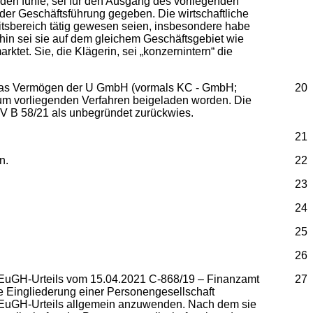
den fühle, sei für den Ausgang des vorliegenden
 der Geschäftsführung gegeben. Die wirtschaftliche
tsbereich tätig gewesen seien, insbesondere habe
hin sei sie auf dem gleichem Geschäftsgebiet wie
et. Sie, die Klägerin, sei „konzernintern“ die
er das Vermögen der U GmbH (vormals KC - GmbH;
20
um vorliegenden Verfahren beigeladen worden. Die
V B 58/21 als unbegründet zurückwies.
21
n.
22
23
24
25
26
s EuGH-Urteils vom 15.04.2021 C-868/19 – Finanzamt
27
lle Eingliederung einer Personengesellschaft
s EuGH-Urteils allgemein anzuwenden. Nach dem sie