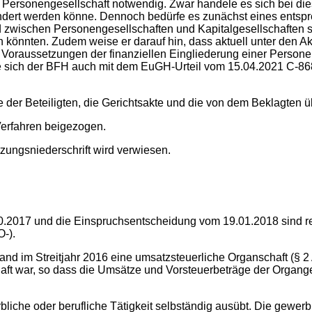
 Personengesellschaft notwendig. Zwar handele es sich bei die
dert werden könne. Dennoch bedürfe es zunächst eines entspre
 zwischen Personengesellschaften und Kapitalgesellschaften s
könnten. Zudem weise er darauf hin, dass aktuell unter den A
n Voraussetzungen der finanziellen Eingliederung einer Person
 sich der BFH auch mit dem EuGH-Urteil vom 15.04.2021 C-868/
ätze der Beteiligten, die Gerichtsakte und die von dem Beklagt
Verfahren beigezogen.
zungsniederschrift wird verwiesen.
2017 und die Einspruchsentscheidung vom 19.01.2018 sind rech
-).
 im Streitjahr 2016 eine umsatzsteuerliche Organschaft (§ 2 
ft war, so dass die Umsätze und Vorsteuerbeträge der Organges
iche oder berufliche Tätigkeit selbständig ausübt. Die gewerbli