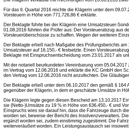
Für das II. Quartal 2016 reichte die Klägerin unter dem 09.
Vorsteuern in Höhe von 771.726,86 € erklärte.
Der Beklagte führte bei der Klägerin eine Umsatzsteuer-Son
01.08.2016 führten die Prüfer aus: Der Vorsteuerabzug aus d
Vorsteuerüberschüsse zu schaffen. Wegen der weiteren Einzel
Der Beklagte erließ nach Maßgabe des Prüfungsberichts am 1
Umsatzsteuer auf 16.150,- € festsetzte. Einen Vorsteuerabzu
Beklagte mit Einspruchsentscheidung vom 23.01.2017 als un
Mit der notariell beurkundeten Vereinbarung vom 05.04.201
im Vertrag vom 12.06.2016 und erklärte die KC GmbH den Schu
den Vertrag vom 12.06.2016 nicht anzufechten. Die Gläubi
Der Beklagte erließ unter dem 06.10.2017 den gemäß § 164 
gegenüber der Klägerin, in dem er geschätzte Umsätze in Höh
Die Klägerin legte gegen diesen Bescheid am 13.10.2017 Eins
sie (Netto-)Umsätze zu 19 % in Höhe von 636.450,- € und Vor
Einspruchs wies sie darauf hin, dass die Fahrzeuge durch d
worden sei, beweise der Bericht des Insolvenzverwalters. Di
ergänzt worden sei, zudem einstimmig zugestimmt. Die Fahrz
weiterveräußert worden. Ein Leistungsaustausch sei insowe