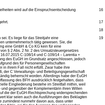
elheiten wird auf die Einspruchsentscheidung
16
ehrt.
17
18
i. Es liege für das Streitjahr eine
19
ien unternehmerisch tätig gewesen. Sie, die
ssung eine GmbH & Co KG kein für eine
e von § 2 Abs. 2 Nr. 2 des Umsatzsteuergesetzes
16.07.2015 C-108/14 und C-109/14 – Larentia +
hung des EuGH im Grundsatz angeschlossen, jedoch
aufgrund des für Personengesellschaften
in ihrem Fall nicht erfüllt. Zwar habe ihre
6, der C Verwaltungs- und Beteiligungsgesellschaft
ständig beherrscht worden. Allerdings habe der EuGH
uffassung des BFH ausdrücklich festgehalten, dass
le Eingliederung bestehe im Streitfall mithin, weil
 und gegenüber der Komplementärin ihren Willen
 auf die der EuGH-Rechtsprechung widersprechenden
ert klar seien auch die Ausführungen des Beklagten
he zumindest nunmehr davon aus, dass unter