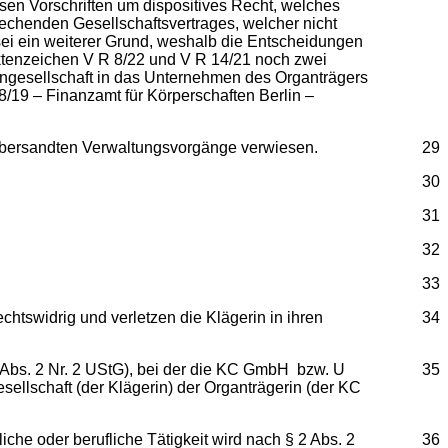
sen Vorschriften um dispositives Recht, welches
chenden Gesellschaftsvertrages, welcher nicht
ei ein weiterer Grund, weshalb die Entscheidungen
ktenzeichen V R 8/22 und V R 14/21 noch zwei
engesellschaft in das Unternehmen des Organträgers
19 – Finanzamt für Körperschaften Berlin –
en übersandten Verwaltungsvorgänge verwiesen.
29
30
31
32
33
tswidrig und verletzen die Klägerin in ihren
34
Abs. 2 Nr. 2 UStG), bei der die KC GmbH bzw. U
35
ellschaft (der Klägerin) der Organträgerin (der KC
che oder berufliche Tätigkeit wird nach § 2 Abs. 2
36