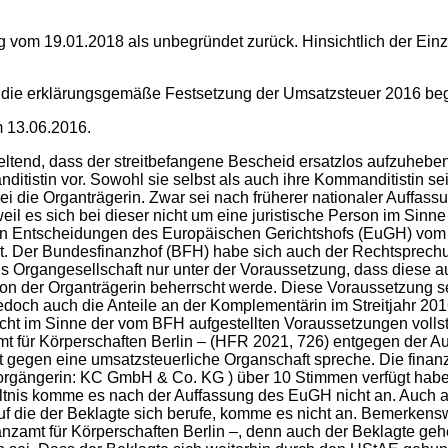
 vom 19.01.2018 als unbegründet zurück. Hinsichtlich der Einz
 die erklärungsgemäße Festsetzung der Umsatzsteuer 2016 beg
 13.06.2016.
end, dass der streitbefangene Bescheid ersatzlos aufzuheben se
itistin vor. Sowohl sie selbst als auch ihre Kommanditistin se
sei die Organträgerin. Zwar sei nach früherer nationaler Auffa
il es sich bei dieser nicht um eine juristische Person im Sinn
en Entscheidungen des Europäischen Gerichtshofs (EuGH) vom 
lt. Der Bundesfinanzhof (BFH) habe sich auch der Rechtsprec
ls Organgesellschaft nur unter der Voraussetzung, dass diese 
on der Organträgerin beherrscht werde. Diese Voraussetzung sei 
doch auch die Anteile an der Komplementärin im Streitjahr 201
 nicht im Sinne der vom BFH aufgestellten Voraussetzungen voll
t für Körperschaften Berlin – (HFR 2021, 726) entgegen der A
gegen eine umsatzsteuerliche Organschaft spreche. Die finanziel
orgängerin: KC GmbH & Co. KG ) über 10 Stimmen verfügt habe
ältnis komme es nach der Auffassung des EuGH nicht an. Auch
die der Beklagte sich berufe, komme es nicht an. Bemerkensw
zamt für Körperschaften Berlin –, denn auch der Beklagte ge