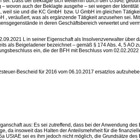
 sei. Dass der Beklagte sich weiterhin durch den UStAE gebun
g – wovon auch der Beklagte ausgehe – sei wegen der Identität
, weil sie und die KC GmbH bzw. U GmbH im gleichen Tätigkei
H , veräußert, was als ergänzende Tätigkeit anzusehen sei. Mit
nsgegenstände in deren Geschäftsbereich verwertet und vermarkt
22.09.2021 L in seiner Eigenschaft als Insolvenzverwalter üb
its als Beigeladener bezeichnet – gemäß § 174 Abs. 4, 5 AO z
ngsbeschluss ein, die der BFH mit Beschluss vom 02.02.2022 
steuer-Bescheid für 2016 vom 06.10.2017 ersatzlos aufzuhebe
Organschaft aus: Es sei zutreffend, dass bei der Anwendung de
äge, da insoweit das Halten der Anteilsmehrheit für die finanzie
 5a UStAE sei es ihm jedoch nicht möglich, die Grundsätze de